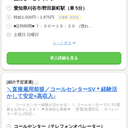
愛知県刈谷市/野田新町駅（車 5分）
時給1,500円～1,875円
交通費一部支給
■定時時間■ ７：００〜１６：２０ （慣れ...
土曜日 日曜日
もっと見る
求人詳細を見る
[紹介予定派遣]
?
＼直接雇用前提／コールセンターSV＊経験活
かして安定×高収入♪
／ コールセンター経験が活かせる！ ＼ コールセンターでの SV業
務をお任せします！ ▼具体的な業務▼ ・受電/架電対応 ・オペレー
ター手上げ対応...
コールセンター（テレフォンオペレーター）