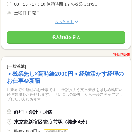
08：15〜17：10 休憩時間 1h ※残業ほぼな...
土曜日 日曜日
もっと見る
求人詳細を見る
3日以内公開
[一般派遣]
＜残業無し×高時給2000円＞経験活かす経理の
お仕事＠新宿
IT業界での経理のお仕事です。 仕訳入力や支払業務をはじめ幅広い
経理業務をお任せします。 「いつもの経理」から一歩ステップアッ
プしたい方におすす...
経理・会計・財務
東京都新宿区/都庁前駅（徒歩 4分）
時給2,000円～
交通費全額支給