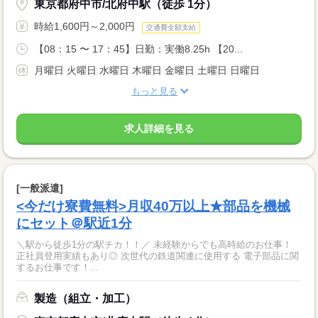
東京都府中市/北府中駅（徒歩 1分）
時給1,600円～2,000円
交通費全額支給
【08：15 〜 17：45】日勤：実働8.25h 【20...
月曜日 火曜日 水曜日 木曜日 金曜日 土曜日 日曜日
もっと見る
求人詳細を見る
[一般派遣]
<今だけ寮費無料>月収40万以上★部品を機械
にセット＠駅近1分
＼駅から徒歩1分の駅チカ！！／ 未経験からでも高時給のお仕事！
正社員登用実績もあり◎ 次世代の鉄道関連に使用する 電子部品に関
するお仕事です！...
製造（組立・加工）