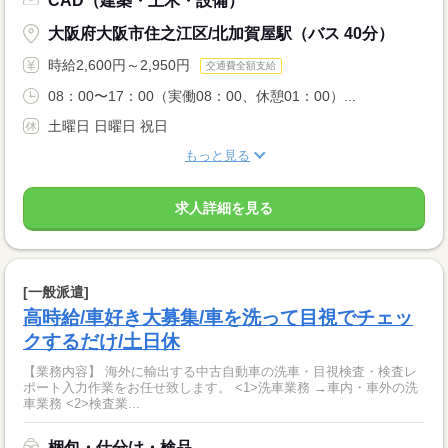
CAD（建築・土木・設備）
大阪府大阪市住之江区/北加賀屋駅（バス 40分）
時給2,600円～2,950円
交通費全額支給
08：00〜17：00（実働08：00、休憩01：00）...
土曜日 日曜日 祝日
もっと見る
求人詳細を見る
[一般派遣]
高時給/車好き大募集/車を洗って目視でチェッ
クするだけ/土日休
【業務内容】 海外に輸出する中古自動車の洗車・目視検査・検査レ
ポート入力作業をお任せ致します。 <1>洗車業務 →車内・車外の洗
車業務 <2>検査業...
梱包・仕分け・検品