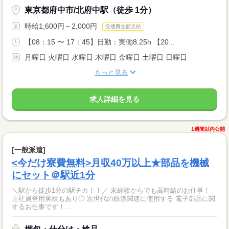
東京都府中市/北府中駅（徒歩 1分）
時給1,600円～2,000円
交通費全額支給
【08：15 〜 17：45】日勤：実働8.25h 【20...
月曜日 火曜日 水曜日 木曜日 金曜日 土曜日 日曜日
もっと見る
求人詳細を見る
1週間以内公開
[一般派遣]
<今だけ寮費無料>月収40万以上★部品を機械
にセット＠駅近1分
＼駅から徒歩1分の駅チカ！！／ 未経験からでも高時給のお仕事！
正社員登用実績もあり◎ 次世代の鉄道関連に使用する 電子部品に関
するお仕事です！...