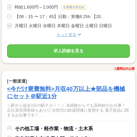
時給1,600円～2,000円
交通費全額支給
【08：15 〜 17：45】日勤：実働8.25h 【20...
月曜日 火曜日 水曜日 木曜日 金曜日 土曜日 日曜日
もっと見る
求人詳細を見る
1週間以内公開
[一般派遣]
<今だけ寮費無料>月収40万以上★部品を機械
にセット＠駅近1分
＼駅から徒歩1分の駅チカ！！／ 未経験からでも高時給のお仕事！
正社員登用実績もあり◎ 次世代の鉄道関連に使用する 電子部品に関
するお仕事です！...
その他工場・軽作業・物流・土木系