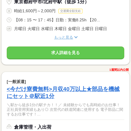
東京都府中市/北府中駅（徒歩 1分）
時給1,600円～2,000円
交通費全額支給
【08：15 〜 17：45】日勤：実働8.25h 【20...
月曜日 火曜日 水曜日 木曜日 金曜日 土曜日 日曜日
もっと見る
求人詳細を見る
1週間以内公開
[一般派遣]
<今だけ寮費無料>月収40万以上★部品を機械
にセット＠駅近1分
＼駅から徒歩1分の駅チカ！！／ 未経験からでも高時給のお仕事！
正社員登用実績もあり◎ 次世代の鉄道関連に使用する 電子部品に関
するお仕事です！...
倉庫管理・入出荷