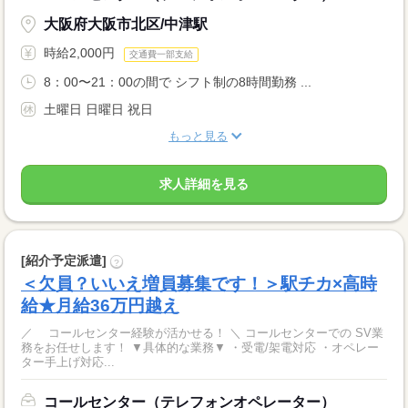
大阪府大阪市北区/中津駅
時給2,000円
交通費一部支給
8：00〜21：00の間で シフト制の8時間勤務 ...
土曜日 日曜日 祝日
もっと見る
求人詳細を見る
[紹介予定派遣]
?
＜欠員？いいえ増員募集です！＞駅チカ×高時
給★月給36万円越え
／ コールセンター経験が活かせる！ ＼ コールセンターでの SV業
務をお任せします！ ▼具体的な業務▼ ・受電/架電対応 ・オペレー
ター手上げ対応...
コールセンター（テレフォンオペレーター）