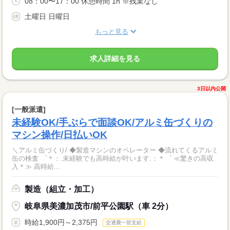
08：00〜17：00 休憩時間 1h ※残業なし
土曜日 日曜日
もっと見る
求人詳細を見る
3日以内公開
[一般派遣]
未経験OK/手ぶらで面談OK/アルミ缶づくりの
マシン操作/日払いOK
＼アルミ缶づくり/ ◆製造マシンのオペレーター ◆流れてくるアルミ
缶の検査 ゜＊：.未経験でも高時給が叶います.：＊゜ ≪驚きの高収
入＊≫ 高時給...
製造（組立・加工）
岐阜県美濃加茂市/前平公園駅（車 2分）
時給1,900円～2,375円
交通費一部支給