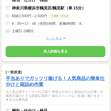
神奈川県横浜市鶴見区/鶴見駅（車 15分）
時給2,000円～2,500円
交通費一部支給
8：00〜17：00（休憩1時間、実働8時間） 8...
土曜日 日曜日
もっと見る
求人詳細を見る
[一般派遣]
手当ありでガッツリ稼げる！人気商品の簡単仕
分けと箱詰め作業
大人気お菓子メーカーの工場で 簡単な仕分けと箱詰めのお仕事♪ 冷
暖房完備のとても綺麗な環境で 毎日ストレスなく快適に働けます！
▼主な仕事内容 ...
梱包・仕分け・検品