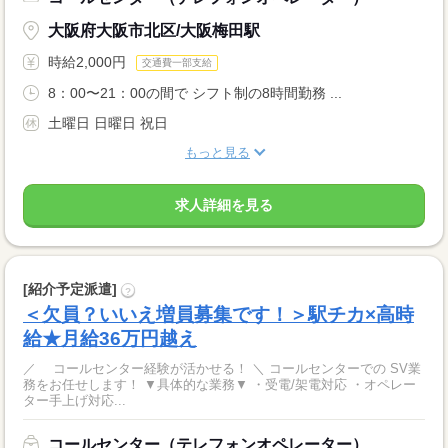
大阪府大阪市北区/大阪梅田駅
時給2,000円
交通費一部支給
8：00〜21：00の間で シフト制の8時間勤務 ...
土曜日 日曜日 祝日
もっと見る
求人詳細を見る
[紹介予定派遣]
?
＜欠員？いいえ増員募集です！＞駅チカ×高時
給★月給36万円越え
／ コールセンター経験が活かせる！ ＼ コールセンターでの SV業
務をお任せします！ ▼具体的な業務▼ ・受電/架電対応 ・オペレー
ター手上げ対応...
コールセンター（テレフォンオペレーター）