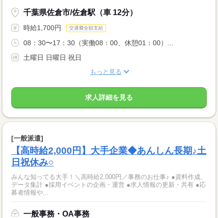
千葉県佐倉市/佐倉駅（車 12分）
時給1,700円
交通費全額支給
08：30〜17：30（実働08：00、休憩01：00）...
土曜日 日曜日 祝日
もっと見る
求人詳細を見る
[一般派遣]
【高時給2,000円】大手企業◆あんしん長期♪土
日祝休み○
みんな知ってる大手！＼高時給2,000円／事務のお仕事♪ ●資料作成、
データ集計 ●採用イベントの企画・運営 ●求人情報の更新・共有 ●応
募者情報や...
一般事務・OA事務