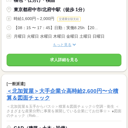
梱包・仕分け・検品
東京都府中市/北府中駅（徒歩 1分）
時給1,600円～2,000円
交通費全額支給
【08：15 〜 17：45】日勤：実働8.25h 【20...
月曜日 火曜日 水曜日 木曜日 金曜日 土曜日 日曜日
もっと見る
求人詳細を見る
[一般派遣]
＜北加賀屋＞大手企業☆高時給2,600円〜☆積
算＆図面チェック
＜北加賀屋＆玉手からバス☆＞積算＆図面チェック☆空調・衛生 ＜
さまざまな産業分野に事業を展開している企業にてお仕事☆＞ ●図面
のチェック（Reb...