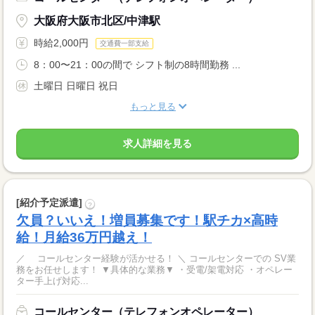
大阪府大阪市北区/中津駅
時給2,000円
交通費一部支給
8：00〜21：00の間で シフト制の8時間勤務 ...
土曜日 日曜日 祝日
もっと見る
求人詳細を見る
[紹介予定派遣]
?
欠員？いいえ！増員募集です！駅チカ×高時
給！月給36万円越え！
／ コールセンター経験が活かせる！ ＼ コールセンターでの SV業
務をお任せします！ ▼具体的な業務▼ ・受電/架電対応 ・オペレー
ター手上げ対応...
コールセンター（テレフォンオペレーター）