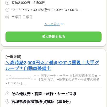
時給2,000円～2,500円
08：30〜17：30 ※休憩/12：00〜13：00 ※...
土曜日 日曜日
もっと見る
求人詳細を見る
[一般派遣]
＼高時給2,000円☆／働きやすさ重視！大手グ
ループ＊自動車整備士
＊＊＿＿＿＿＿＿＿＊＊ 国産カーディーラー 自動車整備士募集★ ＊
＊￣￣￣￣￣￣￣＊＊ 【仕事内容】 ■納車前の新車や中古車の整備
■ＥＴＣやオ...
その他販売・営業・旅行・サービス系
宮城県多賀城市/多賀城駅（車 5分）