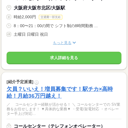
大阪府大阪市北区/大阪駅
時給2,000円
交通費一部支給
8：00〜21：00の間で シフト制の8時間勤務 ...
土曜日 日曜日 祝日
もっと見る
求人詳細を見る
[紹介予定派遣]
?
欠員？いいえ！増員募集です！駅チカ×高時
給！月給36万円越え！
／ コールセンター経験が活かせる！ ＼ コールセンターでの SV業
務をお任せします！ ▼具体的な業務▼ ・受電/架電対応 ・オペレー
ター手上げ対応...
コールセンター（テレフォンオペレーター）