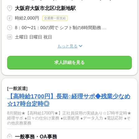
大阪府大阪市北区/北新地駅
時給2,000円
交通費一部支給
8：00〜21：00の間で シフト制の8時間勤務 ...
土曜日 日曜日 祝日
もっと見る
求人詳細を見る
[一般派遣]
【高時給1700円】長期○経理サポ◆残業少なめ
☆17時台定時◎
8月開始★【高時給1700円★】正社員採用の実績あり☆17時半定時★
経理サポ ●日々の仕分け業務 ●伝票処理 ●データ入力 ●電話応対 ●そ
の他庶務業務
一般事務・OA事務