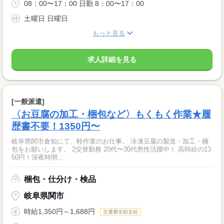
08：00〜17：00 日勤 8：00〜17：00
土曜日 日曜日
もっと見る
求人詳細を見る
[一般派遣]
〈お豆腐の加工・梱包など〉もくもく作業★履
歴書不要！1350円〜
岐阜県関市倉知にて、軽作業のお仕事。 冷凍豆腐の製造・加工・梱
包をお願いします。 2交替勤務 20代〜30代男性活躍中！ 高時給の13
50円！深夜時間...
梱包・仕分け・検品
岐阜県関市
時給1,350円～1,688円
交通費全額支給