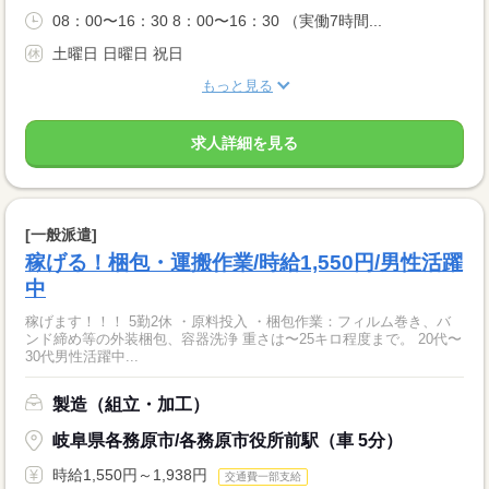
08：00〜16：30 8：00〜16：30 （実働7時間...
土曜日 日曜日 祝日
もっと見る
求人詳細を見る
[一般派遣]
稼げる！梱包・運搬作業/時給1,550円/男性活躍
中
稼げます！！！ 5勤2休 ・原料投入 ・梱包作業：フィルム巻き、バ
ンド締め等の外装梱包、容器洗浄 重さは〜25キロ程度まで。 20代〜
30代男性活躍中...
製造（組立・加工）
岐阜県各務原市/各務原市役所前駅（車 5分）
時給1,550円～1,938円
交通費一部支給