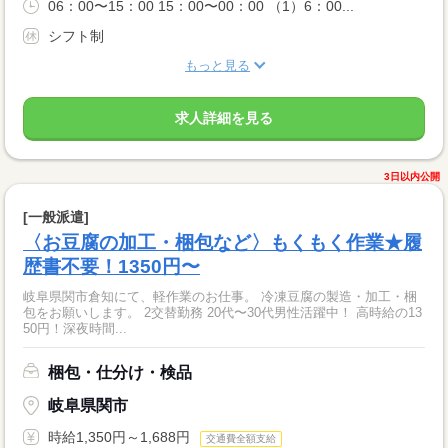
06：00〜15：00 15：00〜00：00 （1）6：00...
シフト制
もっと見る
求人詳細を見る
3日以内公開
[一般派遣]
〈お豆腐の加工・梱包など〉もくもく作業★履
歴書不要！1350円〜
岐阜県関市倉知にて、軽作業のお仕事。 冷凍豆腐の製造・加工・梱
包をお願いします。 2交替勤務 20代〜30代男性活躍中！ 高時給の13
50円！深夜時間...
梱包・仕分け・検品
岐阜県関市
時給1,350円～1,688円
交通費全額支給