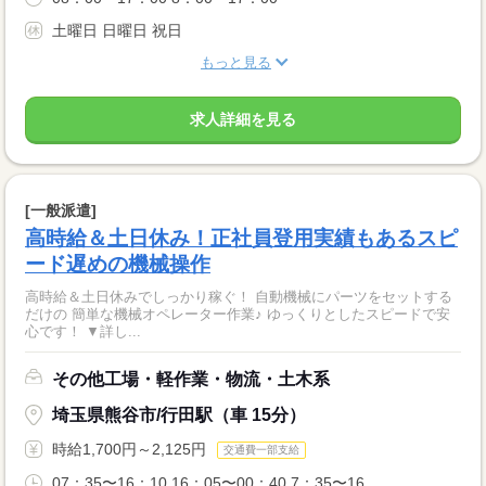
土曜日 日曜日 祝日
もっと見る
求人詳細を見る
[一般派遣]
高時給＆土日休み！正社員登用実績もあるスピ
ード遅めの機械操作
高時給＆土日休みでしっかり稼ぐ！ 自動機械にパーツをセットする
だけの 簡単な機械オペレーター作業♪ ゆっくりとしたスピードで安
心です！ ▼詳し...
その他工場・軽作業・物流・土木系
埼玉県熊谷市/行田駅（車 15分）
時給1,700円～2,125円
交通費一部支給
07：35〜16：10 16：05〜00：40 7：35〜16...