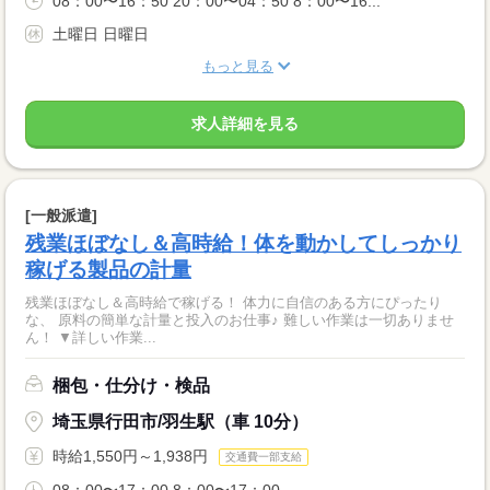
08：00〜16：50 20：00〜04：50 8：00〜16...
土曜日 日曜日
もっと見る
求人詳細を見る
[一般派遣]
残業ほぼなし＆高時給！体を動かしてしっかり
稼げる製品の計量
残業ほぼなし＆高時給で稼げる！ 体力に自信のある方にぴったり
な、 原料の簡単な計量と投入のお仕事♪ 難しい作業は一切ありませ
ん！ ▼詳しい作業...
梱包・仕分け・検品
埼玉県行田市/羽生駅（車 10分）
時給1,550円～1,938円
交通費一部支給