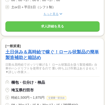
08：00〜17：00 8：00〜17：00
土or日＋平日1日（シフト制）
もっと見る
求人詳細を見る
[一般派遣]
土日休み＆高時給で稼ぐ！ロール状製品の簡単
製造補助と箱詰め
日勤＆高時給でガッツリ稼げる！ ロール状製品を扱う製造補助♪ 台
車やハンドリフトを使用するので 重い持ち上げ作業はありません！
▼詳しい作業ス...
梱包・仕分け・検品
埼玉県行田市
時給1,500円～1,875円
交通費一部支給
08：30〜17：15 8：30〜17：15 / 7時間40分...