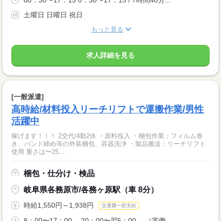
土曜日 日曜日 祝日
もっと見る
求人詳細を見る
[一般派遣]
高時給/材料投入リーチリフトで運搬作業/男性
活躍中
稼げます！！！ 2交代/4勤2休 ・原料投入 ・梱包作業：フィルム巻
き、バンド締め等の外装梱包、容器洗浄 ・製品搬送：リーチリフト
使用 重さは〜25...
梱包・仕分け・検品
岐阜県各務原市/各務ヶ原駅（車 8分）
時給1,550円～1,938円
交通費一部支給
8：00〜17：00、 20：00〜翌5：00、 （実働...