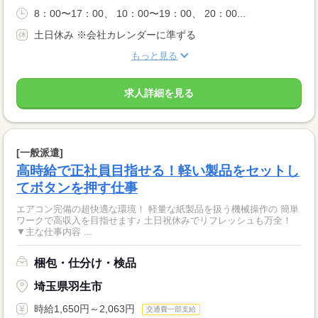
8：00〜17：00、 10：00〜19：00、 20：00...
土日休み ※会社カレンダーに準ずる
もっと見る
求人詳細を見る
[一般派遣]
高時給で正社員目指せる！軽い製品をセットし
てボタンを押す仕事
エアコン完備の超快適な環境！ 軽量な紙製品を扱う機械操作の 簡単
ワークで高収入を目指せます♪ 土日祝休みでリフレッシュも万全！
▼主な仕事内容 ...
梱包・仕分け・検品
埼玉県羽生市
時給1,650円～2,063円
交通費一部支給