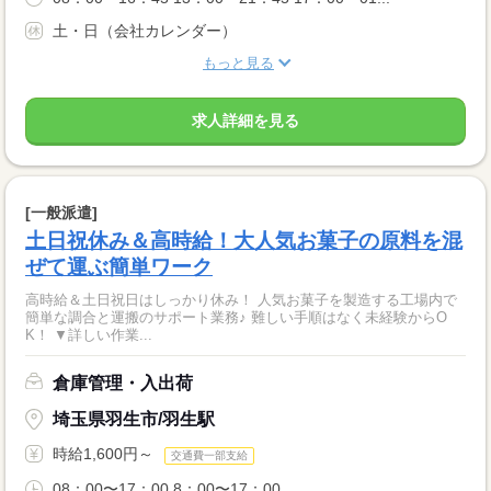
土・日（会社カレンダー）
もっと見る
求人詳細を見る
[一般派遣]
土日祝休み＆高時給！大人気お菓子の原料を混
ぜて運ぶ簡単ワーク
高時給＆土日祝日はしっかり休み！ 人気お菓子を製造する工場内で
簡単な調合と運搬のサポート業務♪ 難しい手順はなく未経験からO
K！ ▼詳しい作業...
倉庫管理・入出荷
埼玉県羽生市/羽生駅
時給1,600円～
交通費一部支給
08：00〜17：00 8：00〜17：00