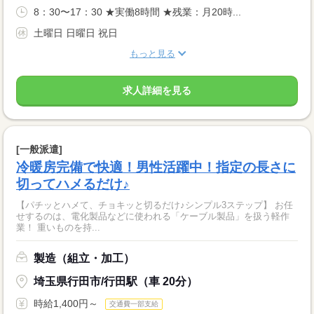
8：30〜17：30 ★実働8時間 ★残業：月20時...
土曜日 日曜日 祝日
もっと見る
求人詳細を見る
[一般派遣]
冷暖房完備で快適！男性活躍中！指定の長さに
切ってハメるだけ♪
【パチッとハメて、チョキッと切るだけ♪シンプル3ステップ】 お任
せするのは、電化製品などに使われる「ケーブル製品」を扱う軽作
業！ 重いものを持...
製造（組立・加工）
埼玉県行田市/行田駅（車 20分）
時給1,400円～
交通費一部支給