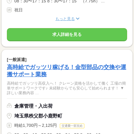
08：30〜17：15 8：30〜17：15 （7.75h） ...
祝日
もっと見る
求人詳細を見る
[一般派遣]
高時給でガッツリ稼げる！金型部品の交換や運
搬サポート業務
高時給でガッツリ高収入へ！ クレーン資格を活かして働く 工場の簡
単サポートワークです♪ 未経験からでも安心して始められます！ ▼
詳しい業務内容 ...
倉庫管理・入出荷
埼玉県秩父郡小鹿野町
時給1,700円～2,125円
交通費一部支給