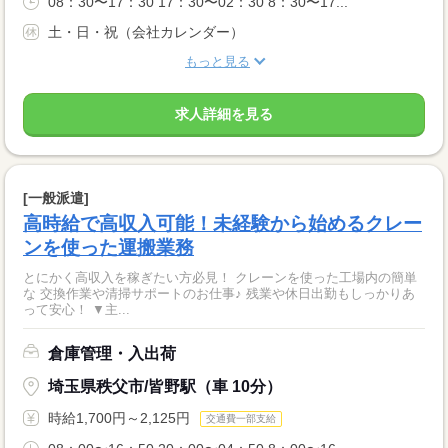
08：30〜17：30 17：30〜02：30 8：30〜17...
土・日・祝（会社カレンダー）
もっと見る
求人詳細を見る
[一般派遣]
高時給で高収入可能！未経験から始めるクレー
ンを使った運搬業務
とにかく高収入を稼ぎたい方必見！ クレーンを使った工場内の簡単
な 交換作業や清掃サポートのお仕事♪ 残業や休日出勤もしっかりあ
って安心！ ▼主...
倉庫管理・入出荷
埼玉県秩父市/皆野駅（車 10分）
時給1,700円～2,125円
交通費一部支給