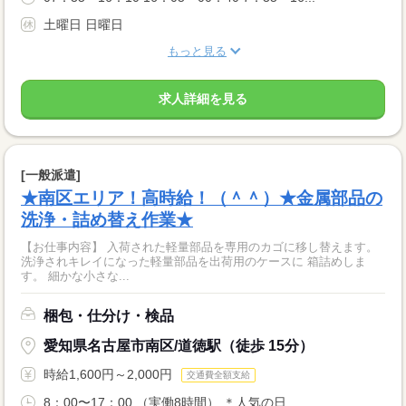
土曜日 日曜日
もっと見る
求人詳細を見る
[一般派遣]
★南区エリア！高時給！（＾＾）★金属部品の
洗浄・詰め替え作業★
【お仕事内容】 入荷された軽量部品を専用のカゴに移し替えます。
洗浄されキレイになった軽量部品を出荷用のケースに 箱詰めしま
す。 細かな小さな...
梱包・仕分け・検品
愛知県名古屋市南区/道徳駅（徒歩 15分）
時給1,600円～2,000円
交通費全額支給
8：00〜17：00 （実働8時間） ＊人気の日...