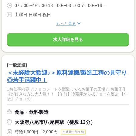
07：00〜16：30 18：00〜03：00 7：00〜16...
土曜日 日曜日 祝日
もっと見る
求人詳細を見る
[一般派遣]
＜未経験大歓迎♪＞原料運搬/製造工程の見守り
◎若手活躍中！
□お仕事内容 ☆チョコレートを製造してるお菓子の工場☆ お菓子作
りが好きな方に大人気！！ 【午前】冷蔵庫から板チョコを運ぶ 【午
後】チョコの...
食品・飲料製造
大阪府八尾市/八尾南駅（徒歩 13分）
時給1,600円～2,000円
交通費一部支給