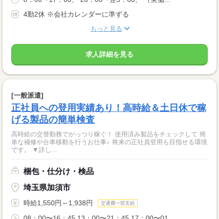
4勤2休 ※会社カレンダーに準ずる
もっと見る
求人詳細を見る
[一般派遣]
正社員への登用実績あり！高時給＆土日休で稼
げる製品の簡単検査
高時給の交替勤務でがっつり稼ぐ！ 使用済み製品をチェックして 簡
単な補修や台車移動を行うお仕事♪ 将来の正社員登用も目指せる環境
です。 ▼詳し...
梱包・仕分け・検品
埼玉県加須市
時給1,550円～1,938円
交通費一部支給
08：00〜16：45 13：00〜21：45 17：00〜01...