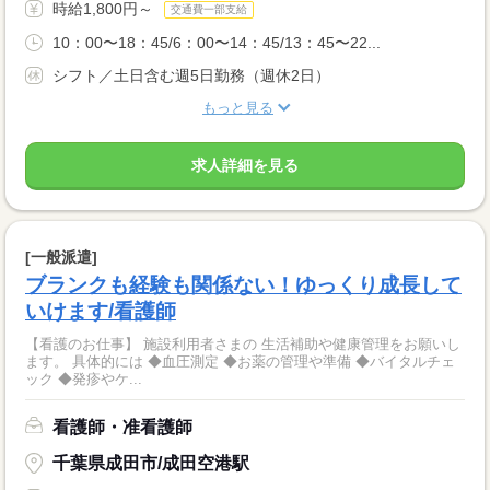
時給1,800円～
交通費一部支給
10：00〜18：45/6：00〜14：45/13：45〜22...
シフト／土日含む週5日勤務（週休2日）
もっと見る
求人詳細を見る
[一般派遣]
ブランクも経験も関係ない！ゆっくり成長して
いけます/看護師
【看護のお仕事】 施設利用者さまの 生活補助や健康管理をお願いし
ます。 具体的には ◆血圧測定 ◆お薬の管理や準備 ◆バイタルチェ
ック ◆発疹やケ...
看護師・准看護師
千葉県成田市/成田空港駅