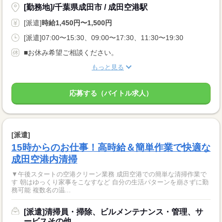
[勤務地]/千葉県成田市 / 成田空港駅
[派遣]
時給1,450円〜1,500円
[派遣]07:00〜15:30、09:00〜17:30、11:30〜19:30
■お休み希望ご相談ください。
もっと見る
応募する（バイトル求人）
[派遣]
15時からのお仕事！高時給＆簡単作業で快適な
成田空港内清掃
▼午後スタートの空港クリーン業務 成田空港での簡単な清掃作業で
す 朝はゆっくり家事をこなすなど 自分の生活パターンを崩さずに勤
務可能 複数名の温...
[派遣]清掃員・掃除、ビルメンテナンス・管理、サ
ービスその他