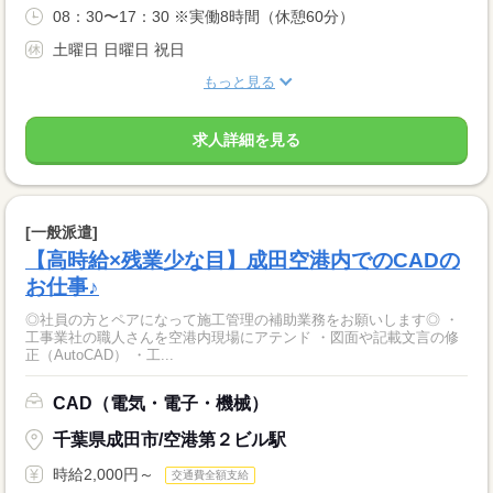
08：30〜17：30 ※実働8時間（休憩60分）
土曜日 日曜日 祝日
もっと見る
求人詳細を見る
[一般派遣]
【高時給×残業少な目】成田空港内でのCADの
お仕事♪
◎社員の方とペアになって施工管理の補助業務をお願いします◎ ・
工事業社の職人さんを空港内現場にアテンド ・図面や記載文言の修
正（AutoCAD） ・工...
CAD（電気・電子・機械）
千葉県成田市/空港第２ビル駅
時給2,000円～
交通費全額支給