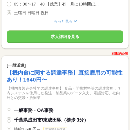
09：00〜17：40 【残業】有 月に10時間ほ...
土曜日 日曜日 祝日
もっと見る
求人詳細を見る
3日以内公開
[一般派遣]
【機内食に関する調達事務】直接雇用の可能性
あり！1640円〜
【機内食製造会社での調達事務】 食品・間接材料等の調達業務 、社
内システムを使用した発注・納品業のデータ入力、電話対応、社内
外との交渉・折衝業...
一般事務・OA事務
千葉県成田市/東成田駅（徒歩 3分）
時給1,640円～
交通費全額支給