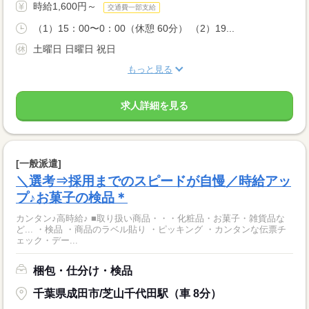
時給1,600円～
交通費一部支給
（1）15：00〜0：00（休憩 60分） （2）19...
土曜日 日曜日 祝日
もっと見る
求人詳細を見る
[一般派遣]
＼選考⇒採用までのスピードが自慢／時給アッ
プ♪お菓子の検品＊
カンタン♪高時給♪ ■取り扱い商品・・・化粧品・お菓子・雑貨品な
ど... ・検品 ・商品のラベル貼り ・ピッキング ・カンタンな伝票チ
ェック・デー...
梱包・仕分け・検品
千葉県成田市/芝山千代田駅（車 8分）