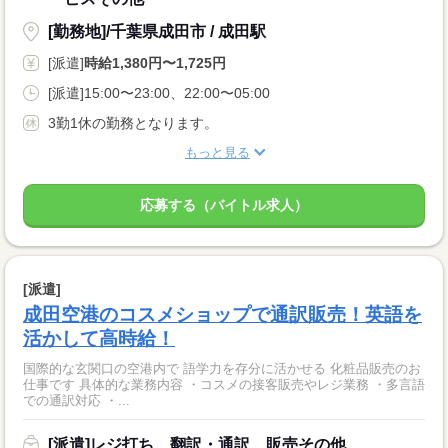
[勤務地]/千葉県成田市 / 成田駅
[派遣]
時給1,380円〜1,725円
[派遣]15:00〜23:00、22:00〜05:00
3勤1休の勤務となります。
もっと見る
応募する（バイトル求人）
[派遣]
成田空港のコスメショップで通訳販売！英語を
活かして高時給！
国際的な玄関口の空港内で 語学力を存分に活かせる 化粧品販売のお
仕事です 具体的な業務内容 ・コスメの接客販売やレジ業務 ・多言語
での通訳対応 ・...
[派遣]レジ打ち、翻訳・通訳、販売その他