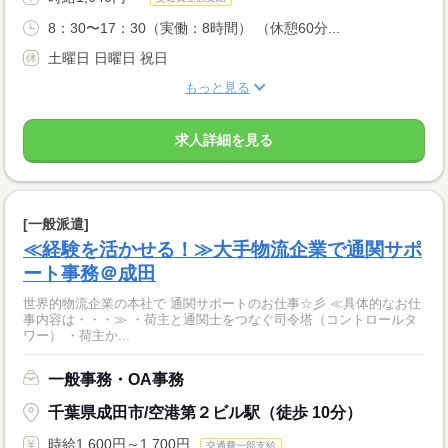
8：30〜17：30（実働：8時間） （休憩60分...
土曜日 日曜日 祝日
もっと見る
求人詳細を見る
[一般派遣]
≪経験を活かせる！≫大手物流企業で通関サポ
ート事務＠成田
世界的物流企業の本社で 通関サポートのお仕事☆彡 ≪具体的なお仕
事内容は・・・≫ ・荷主と通関士をつなぐ司令塔（コントロールタ
ワー） ・荷主か...
一般事務・OA事務
千葉県成田市/空港第２ビル駅（徒歩 10分）
時給1,600円～1,700円
交通費一部支給