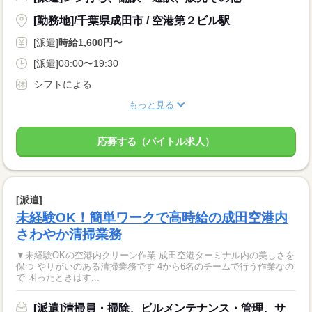
[勤務地]/千葉県成田市 / 空港第２ビル駅
[派遣]
時給1,600円〜
[派遣]08:00〜19:30
シフトによる
もっと見る
応募する（バイトル求人）
[派遣]
未経験OK！簡単ワークで高時給の成田空港内
さわやか清掃業務
▼未経験OKの空港内クリーン作業 成田空港ターミナル内の美しさを
保つ やりがいのある清掃業務です 4から6名のチームで行う作業なの
で 困ったときはす...
[派遣]清掃員・掃除、ビルメンテナンス・管理、サ