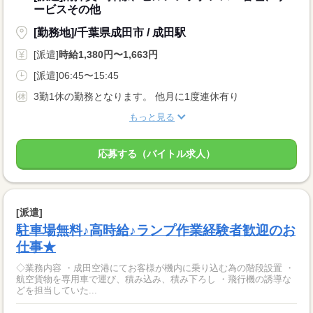
ービスその他
[勤務地]/千葉県成田市 / 成田駅
[派遣]
時給1,380円〜1,663円
[派遣]06:45〜15:45
3勤1休の勤務となります。 他月に1度連休有り
もっと見る
応募する（バイトル求人）
[派遣]
駐車場無料♪高時給♪ランプ作業経験者歓迎のお
仕事★
◇業務内容 ・成田空港にてお客様が機内に乗り込む為の階段設置 ・
航空貨物を専用車で運び、積み込み、積み下ろし ・飛行機の誘導な
どを担当していた...