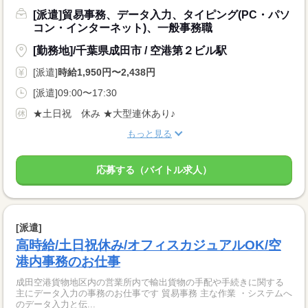
[派遣]貿易事務、データ入力、タイピング(PC・パソ
コン・インターネット)、一般事務職
[勤務地]/千葉県成田市 / 空港第２ビル駅
[派遣]
時給1,950円〜2,438円
[派遣]09:00〜17:30
★土日祝 休み ★大型連休あり♪
もっと見る
応募する（バイトル求人）
[派遣]
高時給/土日祝休み/オフィスカジュアルOK/空
港内事務のお仕事
成田空港貨物地区内の営業所内で輸出貨物の手配や手続きに関する
主にデータ入力の事務のお仕事です 貿易事務 主な作業 ・システムへ
のデータ入力と伝...