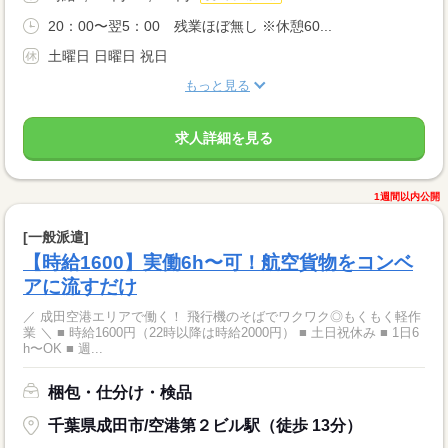
20：00〜翌5：00 残業ほぼ無し ※休憩60...
土曜日 日曜日 祝日
もっと見る
求人詳細を見る
1週間以内公開
[一般派遣]
【時給1600】実働6h〜可！航空貨物をコンベ
アに流すだけ
／ 成田空港エリアで働く！ 飛行機のそばでワクワク◎もくもく軽作
業 ＼ ■ 時給1600円（22時以降は時給2000円） ■ 土日祝休み ■ 1日6
h〜OK ■ 週...
梱包・仕分け・検品
千葉県成田市/空港第２ビル駅（徒歩 13分）