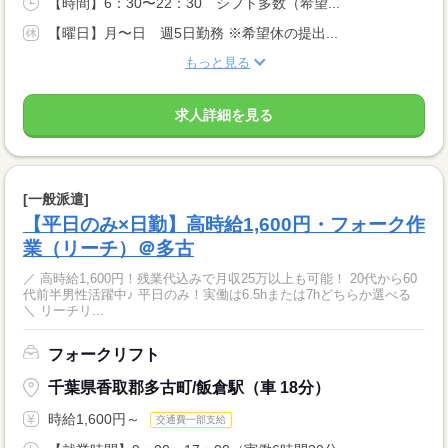
【時間】6：30〜22：30 シフト多数（希望...
【曜日】月〜日 週5日勤務 ※希望休の提出...
もっと見る
求人詳細を見る
[一般派遣]
【平日のみ×日勤】高時給1,600円・フォーク作
業（リーチ）＠多古
／ 高時給1,600円！残業代込みで月収25万以上も可能！ 20代から60
代前半男性活躍中♪ 平日のみ！実働は6.5hまたは7hどちらか選べる
＼ リーチリ...
フォークリフト
千葉県香取郡多古町/飯倉駅（車 18分）
時給1,600円～
交通費一部支給