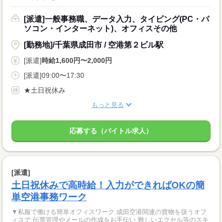
[派遣]一般事務職、データ入力、タイピング(PC・パ
ソコン・インターネット)、オフィスその他
[勤務地]/千葉県成田市 / 空港第２ビル駅
[派遣]
時給1,600円〜2,000円
[派遣]09:00〜17:30
★土日祝休み
もっと見る
応募する（バイトル求人）
[派遣]
土日祝休みで高時給！入力ができればOKの簡
単空港事務ワーク
▼私服で働ける簡単オフィスワーク 成田空港関連の貨物を扱うオフ
ィスで 伝票管理やメールの作成をお手伝い 難しいエクセル等のスキ