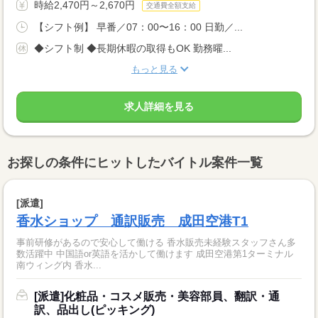
時給2,470円～2,670円
交通費全額支給
【シフト例】 早番／07：00〜16：00 日勤／...
◆シフト制 ◆長期休暇の取得もOK 勤務曜...
もっと見る
求人詳細を見る
お探しの条件にヒットしたバイトル案件一覧
[派遣]
香水ショップ 通訳販売 成田空港T1
事前研修があるので安心して働ける 香水販売未経験スタッフさん多
数活躍中 中国語or英語を活かして働けます 成田空港第1ターミナル
南ウィング内 香水...
[派遣]化粧品・コスメ販売・美容部員、翻訳・通
訳、品出し(ピッキング)