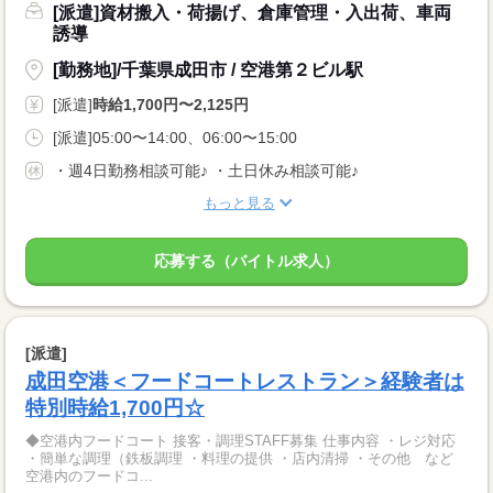
[派遣]資材搬入・荷揚げ、倉庫管理・入出荷、車両
誘導
[勤務地]/千葉県成田市 / 空港第２ビル駅
[派遣]
時給1,700円〜2,125円
[派遣]05:00〜14:00、06:00〜15:00
・週4日勤務相談可能♪ ・土日休み相談可能♪
もっと見る
応募する（バイトル求人）
[派遣]
成田空港＜フードコートレストラン＞経験者は
特別時給1,700円☆
◆空港内フードコート 接客・調理STAFF募集 仕事内容 ・レジ対応
・簡単な調理（鉄板調理 ・料理の提供 ・店内清掃 ・その他 など
空港内のフードコ...