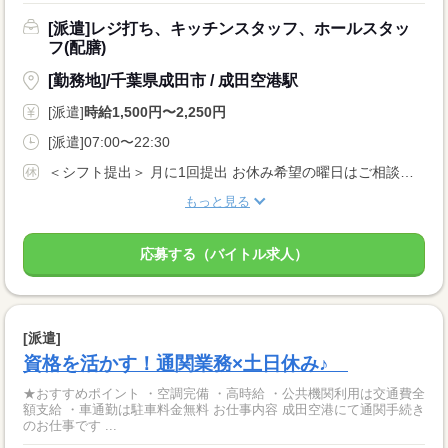
[派遣]レジ打ち、キッチンスタッフ、ホールスタッ
フ(配膳)
[勤務地]/千葉県成田市 / 成田空港駅
[派遣]
時給1,500円〜2,250円
[派遣]07:00〜22:30
＜シフト提出＞ 月に1回提出 お休み希望の曜日はご相談ください ＜歓迎！＞ 土日祝、年末、お正月、お盆、ゴールデンウィークの連休や、 クリスマス、バレンタインなどイベント時に出勤可能な方大歓迎！
もっと見る
応募する（バイトル求人）
[派遣]
資格を活かす！通関業務×土日休み♪
★おすすめポイント ・空調完備 ・高時給 ・公共機関利用は交通費全
額支給 ・車通勤は駐車料金無料 お仕事内容 成田空港にて通関手続き
のお仕事です ...