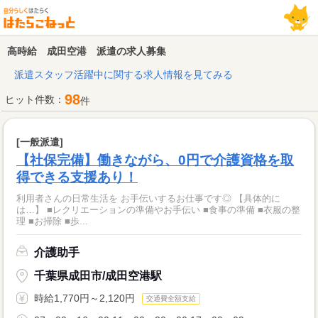
高時給 成田空港 派遣の求人募集
派遣スタッフ活躍中に関する求人情報を見てみる
98
ヒット件数：
件
[一般派遣]
【社保完備】働きながら、0円で介護資格を取
得できる支援あり！
利用者さんの日常生活を お手伝いするお仕事です◎ 【具体的に
は…】 ■レクリエーションの準備やお手伝い ■食事の準備 ■衣服の整
理 ■お掃除 ■歩...
介護助手
千葉県成田市/成田空港駅
時給1,770円～2,120円
交通費全額支給