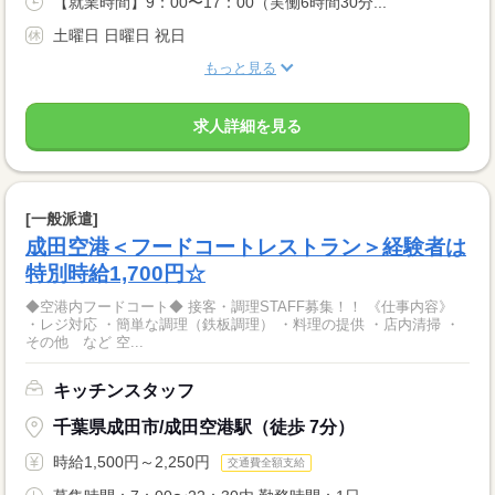
【就業時間】9：00〜17：00（実働6時間30分...
土曜日 日曜日 祝日
もっと見る
求人詳細を見る
[一般派遣]
成田空港＜フードコートレストラン＞経験者は
特別時給1,700円☆
◆空港内フードコート◆ 接客・調理STAFF募集！！ 《仕事内容》
・レジ対応 ・簡単な調理（鉄板調理） ・料理の提供 ・店内清掃 ・
その他 など 空...
キッチンスタッフ
千葉県成田市/成田空港駅（徒歩 7分）
時給1,500円～2,250円
交通費全額支給