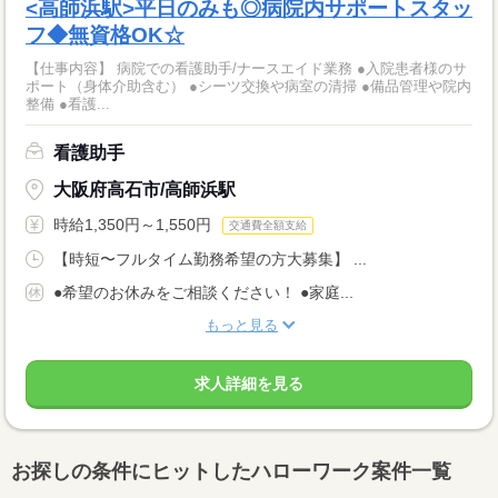
<高師浜駅>平日のみも◎病院内サポートスタッ
フ◆無資格OK☆
【仕事内容】 病院での看護助手/ナースエイド業務 ●入院患者様のサ
ポート（身体介助含む） ●シーツ交換や病室の清掃 ●備品管理や院内
整備 ●看護...
看護助手
大阪府高石市/高師浜駅
時給1,350円～1,550円
交通費全額支給
【時短〜フルタイム勤務希望の方大募集】 ...
●希望のお休みをご相談ください！ ●家庭...
もっと見る
求人詳細を見る
お探しの条件にヒットしたハローワーク案件一覧