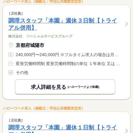
ハローワーク求人（掲載元：宇治公共職業安定所）
正社員
調理スタッフ「本園」週休３日制【トライ
アル併用】
株式会社 ソーシャルサービスグループ
京都府城陽市
240,000円〜240,000円 ※フルタイム求人の場合は月額（換算額）、パート求人の場合は時間額を表示しています。
変形労働時間制 変形労働時間制の単位 １年単位 又は 5時30分〜20時00分の時間の間の10時間 就業時間に関する特記事項 ※実働１０時間となります <BR> ※シフト時間については面接時に相談します
その他
求人詳細を見る
(ハローワークより転載)
ハローワーク求人（掲載元：宇治公共職業安定所）
正社員
調理スタッフ「本園」週休１日制【トライ