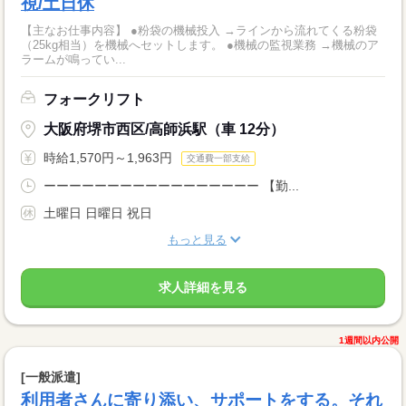
視/土日休
【主なお仕事内容】 ●粉袋の機械投入 →ラインから流れてくる粉袋
（25kg相当）を機械へセットします。 ●機械の監視業務 →機械のア
ラームが鳴ってい...
フォークリフト
大阪府堺市西区/高師浜駅（車 12分）
時給1,570円～1,963円
交通費一部支給
ーーーーーーーーーーーーーーーーー 【勤...
土曜日 日曜日 祝日
もっと見る
求人詳細を見る
1週間以内公開
[一般派遣]
利用者さんに寄り添い、サポートをする。それ