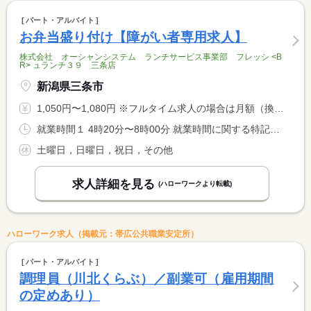
パート・アルバイト
お弁当盛り付け【障がい者専用求人】
株式会社 オーシャンシステム ランチサービス事業部 フレッシ <B
R> ュランチ３９ 三条店
新潟県三条市
1,050円〜1,080円 ※フルタイム求人の場合は月額（換算額）、パート求人の場合は時間額を表示しています。
就業時間１ 4時20分〜8時00分 就業時間に関する特記事項 出勤日、始業就業時間、１日あたりの就業時間他、相談可
土曜日，日曜日，祝日，その他
求人詳細を見る
(ハローワークより転載)
ハローワーク求人（掲載元：帯広公共職業安定所）
パート・アルバイト
調理員（川北くらぶ）／副業可（雇用期間
の定めあり）