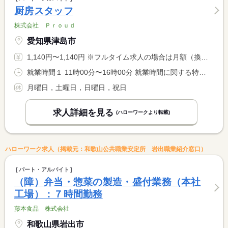
厨房スタッフ
株式会社 Ｐｒｏｕｄ
愛知県津島市
1,140円〜1,140円 ※フルタイム求人の場合は月額（換算額）、パート求人の場合は時間額を表示しています。
就業時間１ 11時00分〜16時00分 就業時間に関する特記事項 （１）火〜金の勤務です <BR> <BR> ※週２０時間以内の勤務となります
月曜日，土曜日，日曜日，祝日
求人詳細を見る
(ハローワークより転載)
ハローワーク求人（掲載元：和歌山公共職業安定所 岩出職業紹介窓口）
パート・アルバイト
（障）弁当・惣菜の製造・盛付業務（本社
工場）：７時間勤務
藤本食品 株式会社
和歌山県岩出市