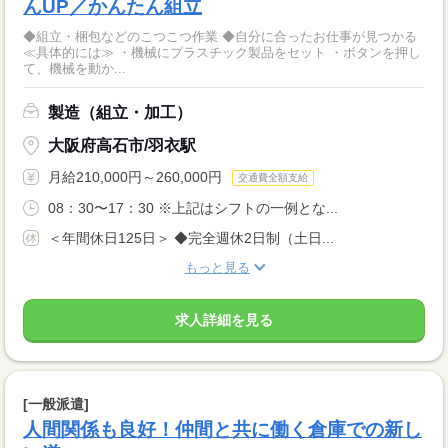
んUP／かんたん組立
◆組立・梱包などのこつこつ作業 ◆自分に合ったお仕事が見つかる
≪具体的には≫ ・機械にプラスチック製品をセット ・ボタンを押し
て、機械を動か...
製造（組立・加工）
大阪府高石市/羽衣駅
月給210,000円～260,000円
交通費全額支給
08：30〜17：30 ※上記はシフトの一例とな...
＜年間休日125日＞ ◆完全週休2日制（土日...
もっと見る
求人詳細を見る
[一般派遣]
人間関係も良好！仲間と共に働く倉庫での新し