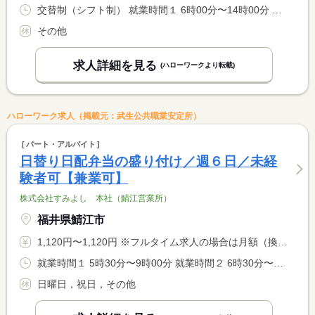
交替制（シフト制） 就業時間１ 6時00分〜14時00分 就業時間２ 10時00分〜19時00分 就業時間に関する特記事項 （１）（２）はシフトによる
その他
求人詳細を見る
(ハローワークより転載)
ハローワーク求人（掲載元：武生公共職業安定所）
パート・アルバイト
日替り日配弁当の盛り付け／週６日／未経
験者可【兼業可】
株式会社すみよし 本社（鯖江営業所）
福井県鯖江市
1,120円〜1,120円 ※フルタイム求人の場合は月額（換算額）、パート求人の場合は時間額を表示しています。
就業時間１ 5時30分〜9時00分 就業時間２ 6時30分〜9時00分 就業時間に関する特記事項 学校給食がない場合は３０分短縮となります。 <BR> （２）は土曜日の勤務
日曜日，祝日，その他