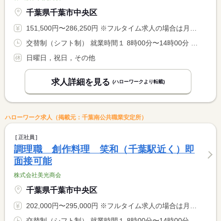
千葉県千葉市中央区
151,500円〜286,250円 ※フルタイム求人の場合は月額（換算額）、パート求人の場合は時間額を表示しています。
交替制（シフト制） 就業時間１ 8時00分〜14時00分 就業時間２ 17時00分〜22時00分 就業時間に関する特記事項 ※月平均労働時間１２０時間 <BR> 勤務時間帯選べます！（１）のみの勤務や（２）のみの勤務など <BR> 可能！（４５〜６０分上記時間にプラス）選べます！
日曜日，祝日，その他
求人詳細を見る
(ハローワークより転載)
ハローワーク求人（掲載元：千葉南公共職業安定所）
正社員
調理職 創作料理 笑和（千葉駅近く）即
面接可能
株式会社美光商会
千葉県千葉市中央区
202,000円〜295,000円 ※フルタイム求人の場合は月額（換算額）、パート求人の場合は時間額を表示しています。
交替制（シフト制） 就業時間１ 8時00分〜14時00分 就業時間２ 17時00分〜22時00分 就業時間３ 9時00分〜20時00分 就業時間に関する特記事項 ＊（１）・（２）各週１回 <BR> 休憩時間なし・あり（４５・６０分上記時間にプラス）選べます <BR> ＊（３）週３回（休憩時間１８０分） <BR> ※毎回２１時まで残業があります。（時間外手当１分単位支給）