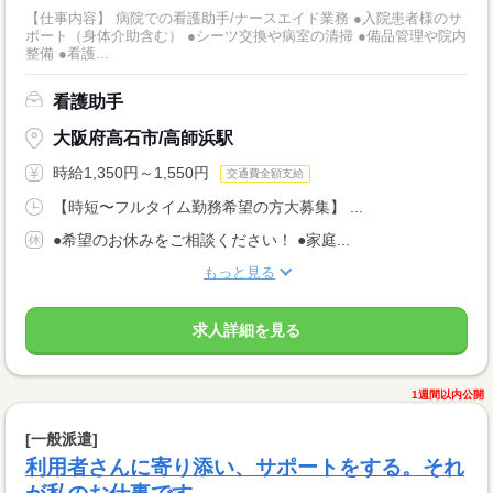
【仕事内容】 病院での看護助手/ナースエイド業務 ●入院患者様のサ
ポート（身体介助含む） ●シーツ交換や病室の清掃 ●備品管理や院内
整備 ●看護...
看護助手
大阪府高石市/高師浜駅
時給1,350円～1,550円
交通費全額支給
【時短〜フルタイム勤務希望の方大募集】 ...
●希望のお休みをご相談ください！ ●家庭...
もっと見る
求人詳細を見る
1週間以内公開
[一般派遣]
利用者さんに寄り添い、サポートをする。それ