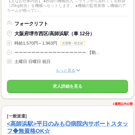
【主なお仕事内容】 ●粉袋の機械投入 →ラインから流れてくる粉袋
（25kg相当）を機械へセットします。 ●機械の監視業務 →機械のア
ラームが鳴ってい...
フォークリフト
大阪府堺市西区/高師浜駅（車 12分）
時給1,570円～1,963円
交通費一部支給
ーーーーーーーーーーーーーーーーー 【勤...
土曜日 日曜日 祝日
もっと見る
求人詳細を見る
1週間以内公開
[一般派遣]
<高師浜駅>平日のみも◎病院内サポートスタッ
フ◆無資格OK☆