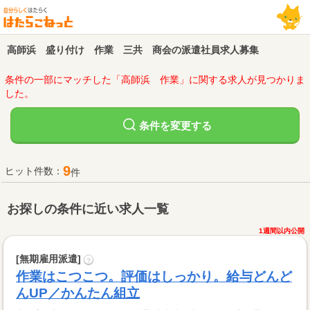
高師浜 盛り付け 作業 三共 商会の派遣社員求人募集
条件の一部にマッチした「高師浜 作業」に関する求人が見つかりま
した。
変更する
条件を
9
ヒット件数：
件
お探しの条件に近い求人一覧
1週間以内公開
[無期雇用派遣]
?
作業はこつこつ。評価はしっかり。給与どんど
んUP／かんたん組立