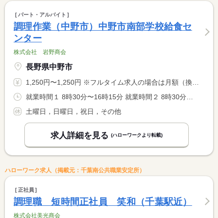
パート・アルバイト
調理作業（中野市）中野市南部学校給食セ
ンター
株式会社 岩野商会
長野県中野市
1,250円〜1,250円 ※フルタイム求人の場合は月額（換算額）、パート求人の場合は時間額を表示しています。
就業時間１ 8時30分〜16時15分 就業時間２ 8時30分〜12時00分 就業時間３ 13時00分〜15時30分 就業時間に関する特記事項 選択可 １は休憩６０分
土曜日，日曜日，祝日，その他
求人詳細を見る
(ハローワークより転載)
ハローワーク求人（掲載元：千葉南公共職業安定所）
正社員
調理職 短時間正社員 笑和（千葉駅近）
株式会社美光商会