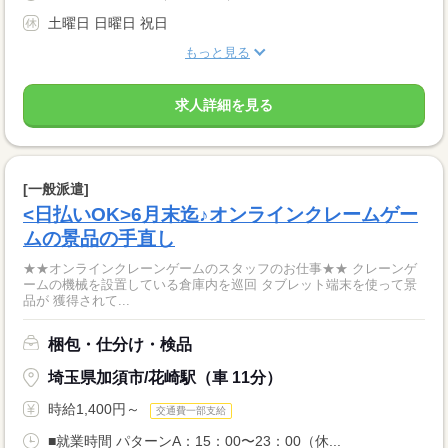
土曜日 日曜日 祝日
もっと見る
求人詳細を見る
[一般派遣]
<日払いOK>6月末迄♪オンラインクレームゲー
ムの景品の手直し
★★オンラインクレーンゲームのスタッフのお仕事★★ クレーンゲ
ームの機械を設置している倉庫内を巡回 タブレット端末を使って景
品が 獲得されて...
梱包・仕分け・検品
埼玉県加須市/花崎駅（車 11分）
時給1,400円～
交通費一部支給
■就業時間 パターンA：15：00〜23：00（休...