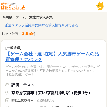
高崎線 ゲーム 派遣の求人募集
派遣スタッフ活躍中に関する求人情報を見てみる
3,959
ヒット件数：
件
[一般派遣]
【ゲーム会社・週1在宅】人気携帯ゲームの品
質管理＊デバック
ゲーム会社でのお仕事です。 既存サービス中のゲーム・未発売のゲ
ームを含めた品質管理と不具合検証業務をご担当いただきます。
【担当業務】 ゲーム...
評価・テスト
京都府京都市下京区/京都河原町駅（徒歩 1分）
時給1,630円～
交通費全額支給