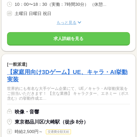
10：00〜18：30（実働：7時間30分） （休憩...
土曜日 日曜日 祝日
もっと見る
求人詳細を見る
[一般派遣]
【家庭用向け3Dゲーム】UE、キャラ・AI挙動
実装
世界的にも有名な大手ゲーム企業にて、UE／キャラ・AI挙動実装を
ご担当いただきます！ 【主な業務】 キャラクター、エネミー（ボス
含む）の挙動作成エ...
映像・音響
東京都品川区/大崎駅（徒歩 8分）
時給2,500円～
交通費全額支給