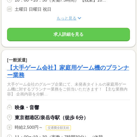
10：00〜18：30（実働7.5時間） 【残業】10...
土曜日 日曜日 祝日
もっと見る
求人詳細を見る
[一般派遣]
【大手ゲーム会社】家庭用ゲーム機のプランナ
ー業務
大手ゲーム会社のグループ企業にて、未発表タイトルの家庭用ゲー
ム機に対するプランナー業務をご担当いただきます！ 【主な業務内
容】 企画内容を分解...
映像・音響
東京都港区/泉岳寺駅（徒歩 6分）
時給2,500円～
交通費全額支給
11：00〜19：30（実働：7時間30分） （休憩...