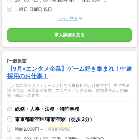
10：00〜19：00（実働8時間） 休憩 60分 ...
土曜日 日曜日 祝日
もっと見る
求人詳細を見る
[一般派遣]
【9月×エンタメ企業】ゲーム好き集まれ！中途
採用のお仕事！
【人気のエンタメ・ゲーム会社で人事採用のお仕事です】 主に中途
採用における母集団形成、スカウティング活動、書類選考および面
接・面談への参加、...
総務・人事・法務・特許事務
東京都新宿区/東新宿駅（徒歩 2分）
時給2,000円～
交通費全額支給
10：00〜19：00（実働：8時間） （休憩60分...