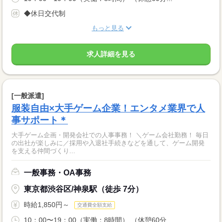
◆休日交代制
もっと見る
求人詳細を見る
[一般派遣]
服装自由×大手ゲーム企業！エンタメ業界で人
事サポート＊
大手ゲーム企画・開発会社での人事事務！ ＼ゲーム会社勤務！ 毎日
の出社が楽しみに／採用や入退社手続きなどを通して、ゲーム開発
を支える仲間づくり...
一般事務・OA事務
東京都渋谷区/神泉駅（徒歩 7分）
時給1,850円～
交通費全額支給
10：00〜19：00（実働：8時間） （休憩60分...