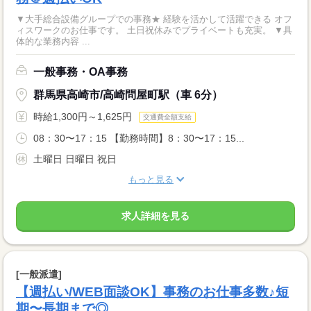
▼大手総合設備グループでの事務★ 経験を活かして活躍できる オフ
ィスワークのお仕事です。 土日祝休みでプライベートも充実。 ▼具
体的な業務内容 ...
一般事務・OA事務
群馬県高崎市/高崎問屋町駅（車 6分）
時給1,300円～1,625円
交通費全額支給
08：30〜17：15 【勤務時間】8：30〜17：15...
土曜日 日曜日 祝日
もっと見る
求人詳細を見る
[一般派遣]
【週払い/WEB面談OK】事務のお仕事多数♪短
期〜長期まで◎