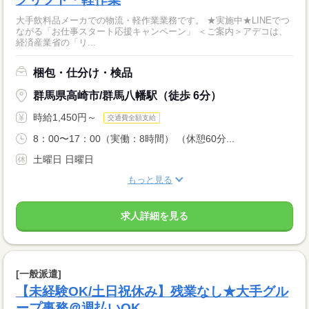
大手飲料品メーカでの物流・軽作業業務です。 ★実施中★LINEでつ
ながる「お仕事スタート応援キャンペーン」 ＜ご案内＞アデコは、
経済産業省の「リ...
梱包・仕分け・検品
群馬県高崎市/群馬八幡駅（徒歩 6分）
時給1,450円～
交通費全額支給
8：00〜17：00（実働：8時間） （休憩60分...
土曜日 日曜日
もっと見る
求人詳細を見る
[一般派遣]
【未経験OK/土日祝休み】残業なし★大手グル
ープ事務＠週払いOK