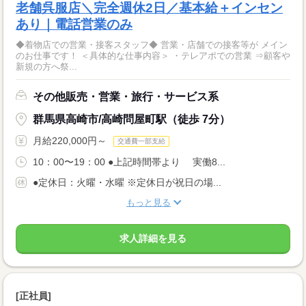
老舗呉服店＼完全週休2日／基本給＋インセン
あり｜電話営業のみ
◆着物店での営業・接客スタッフ◆ 営業・店舗での接客等が メイン
のお仕事です！ ＜具体的な仕事内容＞ ・テレアポでの営業 ⇒顧客や
新規の方へ祭...
その他販売・営業・旅行・サービス系
群馬県高崎市/高崎問屋町駅（徒歩 7分）
月給220,000円～
交通費一部支給
10：00〜19：00 ●上記時間帯より 実働8...
●定休日：火曜・水曜 ※定休日が祝日の場...
もっと見る
求人詳細を見る
[正社員]