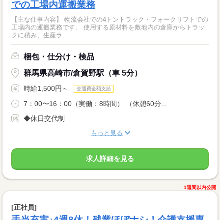
での工場内運搬業務
【主な仕事内容】 物流会社での4トントラック・フォークリフトでの
工場内の運搬業務です。 使用する原材料を敷地内の倉庫からトラッ
クに積み、生産ラ...
梱包・仕分け・検品
群馬県高崎市/倉賀野駅（車 5分）
時給1,500円～
交通費全額支給
7：00〜16：00（実働：8時間） （休憩60分...
◆休日交代制
もっと見る
求人詳細を見る
1週間以内公開
[正社員]
手当充実♪4週8休！残業ほぼナシ！介護支援専