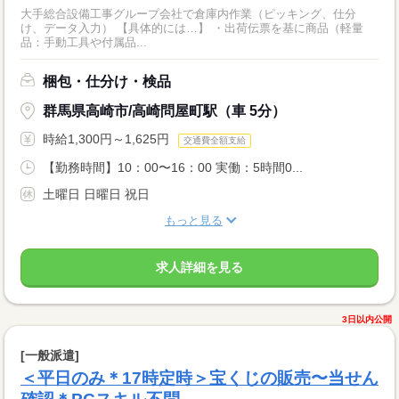
大手総合設備工事グループ会社で倉庫内作業（ピッキング、仕分
け、データ入力） 【具体的には…】 ・出荷伝票を基に商品（軽量
品：手動工具や付属品...
梱包・仕分け・検品
群馬県高崎市/高崎問屋町駅（車 5分）
時給1,300円～1,625円
交通費全額支給
【勤務時間】10：00〜16：00 実働：5時間0...
土曜日 日曜日 祝日
もっと見る
求人詳細を見る
3日以内公開
[一般派遣]
＜平日のみ＊17時定時＞宝くじの販売〜当せん