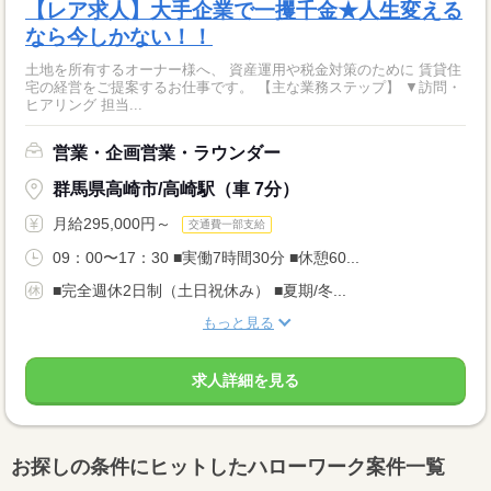
【レア求人】大手企業で一攫千金★人生変える
なら今しかない！！
土地を所有するオーナー様へ、 資産運用や税金対策のために 賃貸住
宅の経営をご提案するお仕事です。 【主な業務ステップ】 ▼訪問・
ヒアリング 担当...
営業・企画営業・ラウンダー
群馬県高崎市/高崎駅（車 7分）
月給295,000円～
交通費一部支給
09：00〜17：30 ■実働7時間30分 ■休憩60...
■完全週休2日制（土日祝休み） ■夏期/冬...
もっと見る
求人詳細を見る
お探しの条件にヒットしたハローワーク案件一覧