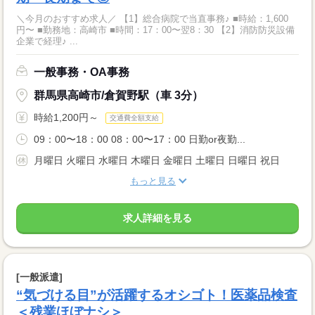
＼今月のおすすめ求人／ 【1】総合病院で当直事務♪ ■時給：1,600
円〜 ■勤務地：高崎市 ■時間：17：00〜翌8：30 【2】消防防災設備
企業で経理♪ ...
一般事務・OA事務
群馬県高崎市/倉賀野駅（車 3分）
時給1,200円～
交通費全額支給
09：00〜18：00 08：00〜17：00 日勤or夜勤...
月曜日 火曜日 水曜日 木曜日 金曜日 土曜日 日曜日 祝日
もっと見る
求人詳細を見る
[一般派遣]
“気づける目”が活躍するオシゴト！医薬品検査
＜残業ほぼナシ＞