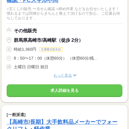
確認＊PCスキル不問
○宝くじの販売 〜当せん確認 ○締め作業 などをお任せいたします！
慣れるまでは同僚からきちんと教えて頂けるので安心。 ご応募お待
ちしております...
その他販売
群馬県高崎市/高崎駅（徒歩 2分）
時給1,360円
交通費全額支給
8：50〜17：00（休憩60分） （休憩60分/残...
土曜日 日曜日 祝日
もっと見る
求人詳細を見る
[一般派遣]
【高崎市/長期】大手飲料品メーカーでフォー
クリフト・軽作業