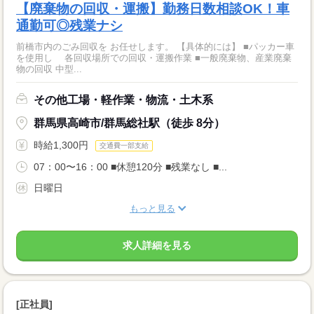
【廃棄物の回収・運搬】勤務日数相談OK！車
通勤可◎残業ナシ
前橋市内のごみ回収を お任せします。 【具体的には】 ■パッカー車
を使用し 各回収場所での回収・運搬作業 ■一般廃棄物、産業廃棄
物の回収 中型...
その他工場・軽作業・物流・土木系
群馬県高崎市/群馬総社駅（徒歩 8分）
時給1,300円
交通費一部支給
07：00〜16：00 ■休憩120分 ■残業なし ■...
日曜日
もっと見る
求人詳細を見る
[正社員]