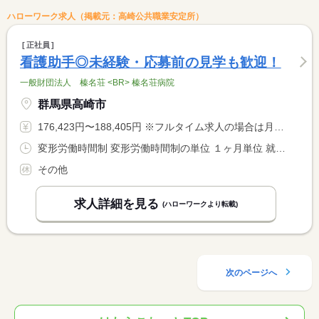
ハローワーク求人（掲載元：高崎公共職業安定所）
正社員
看護助手◎未経験・応募前の見学も歓迎！
一般財団法人 榛名荘 <BR> 榛名荘病院
群馬県高崎市
176,423円〜188,405円 ※フルタイム求人の場合は月額（換算額）、パート求人の場合は時間額を表示しています。
変形労働時間制 変形労働時間制の単位 １ヶ月単位 就業時間１ 8時30分〜17時30分 就業時間２ 7時00分〜16時00分 就業時間３ 16時00分〜9時00分 就業時間に関する特記事項 表記の勤務時間以外に（４）８：００〜１７：００（５）１２：１ <BR> ５〜２１：００（６）９：３０〜１８：３０ あり。尚、１２：１ <BR> ５〜２１：００の休憩時間は４５分（３）休憩時間６０分
その他
求人詳細を見る
(ハローワークより転載)
次のページへ