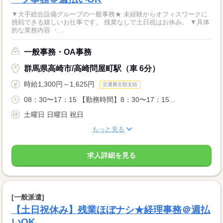
▼大手総合設備グループの一般事務★ 未経験からオフィスワークに
挑戦できる嬉しいお仕事です。 残業なしで土日祝はお休み。 ▼具体
的な業務内容 ・...
一般事務・OA事務
群馬県高崎市/高崎問屋町駅（車 6分）
時給1,300円～1,625円
交通費全額支給
08：30〜17：15 【勤務時間】8：30〜17：15...
土曜日 日曜日 祝日
もっと見る
求人詳細を見る
[一般派遣]
【土日祝休み】残業ほぼナシ★経理事務＠週払
いOK