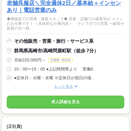
老舗呉服店＼完全週休2日／基本給＋インセン
あり｜電話営業のみ
◆着物店での営業・接客スタッフ◆ 営業・店舗での接客等が メイン
のお仕事です！ ＜具体的な仕事内容＞ ・テレアポでの営業 ⇒顧客や
新規の方へ祭...
その他販売・営業・旅行・サービス系
群馬県高崎市/高崎問屋町駅（徒歩 7分）
月給220,000円～
交通費一部支給
10：00〜19：00 ●上記時間帯より 実働8...
●定休日：火曜・水曜 ※定休日が祝日の場...
もっと見る
求人詳細を見る
[正社員]