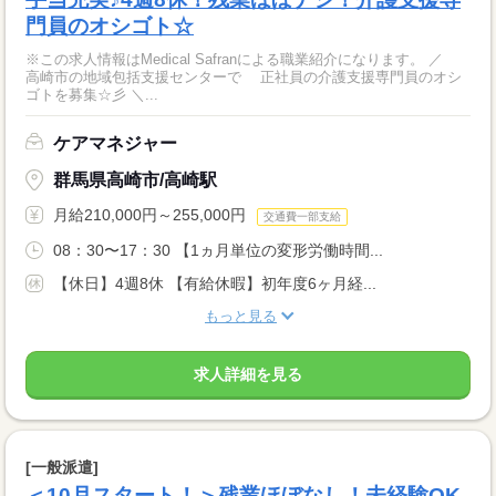
門員のオシゴト☆
※この求人情報はMedical Safranによる職業紹介になります。 ／
高崎市の地域包括支援センターで 正社員の介護支援専門員のオシ
ゴトを募集☆彡 ＼...
ケアマネジャー
群馬県高崎市/高崎駅
月給210,000円～255,000円
交通費一部支給
08：30〜17：30 【1ヵ月単位の変形労働時間...
【休日】4週8休 【有給休暇】初年度6ヶ月経...
もっと見る
求人詳細を見る
[一般派遣]
＜10月スタート！＞残業ほぼなし！未経験OK