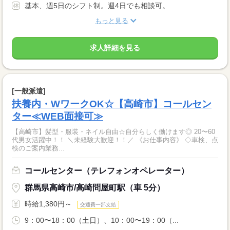
基本、週5日のシフト制。週4日でも相談可。
もっと見る
求人詳細を見る
[一般派遣]
扶養内・WワークOK☆【高崎市】コールセン
ター≪WEB面接可≫
【高崎市】髪型・服装・ネイル自由☆自分らしく働けます◎ 20〜60
代男女活躍中！！ ＼未経験大歓迎！！／ 《お仕事内容》 ◇車検、点
検のご案内業務...
コールセンター（テレフォンオペレーター）
群馬県高崎市/高崎問屋町駅（車 5分）
時給1,380円～
交通費一部支給
9：00〜18：00（土日）、10：00〜19：00（...