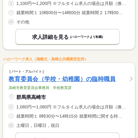
1,100円〜1,200円 ※フルタイム求人の場合は月額（換算額）、パート求人の場合は時間額を表示しています。
就業時間１ 10時00分〜14時00分 就業時間２ 17時00分〜21時00分 又は 10時00分〜2時30分の時間の間の3時間以上 就業時間に関する特記事項 ※週２０時間以内のシフト制 <BR> 週３日１日６時間、週５日１日４時間等可能です。 <BR> ※連続６時間を超えた場合は休憩６０分
その他
求人詳細を見る
(ハローワークより転載)
ハローワーク求人（掲載元：高崎公共職業安定所）
パート・アルバイト
教育委員会（学校・幼稚園）の臨時職員
高崎市教育委員会事務局 学校教育課
群馬県高崎市
1,080円〜1,080円 ※フルタイム求人の場合は月額（換算額）、パート求人の場合は時間額を表示しています。
就業時間１ 8時30分〜14時15分 就業時間に関する特記事項 学校・園によって、勤務開始時刻は若干異なります。
土曜日，日曜日，祝日