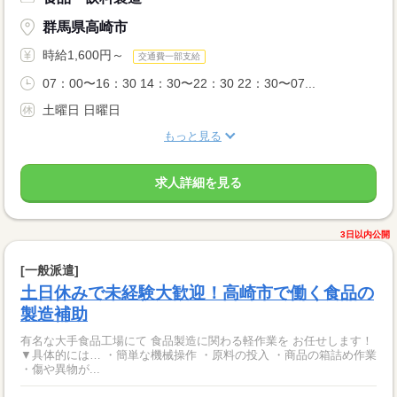
群馬県高崎市
時給1,600円～
交通費一部支給
07：00〜16：30 14：30〜22：30 22：30〜07...
土曜日 日曜日
もっと見る
求人詳細を見る
3日以内公開
[一般派遣]
土日休みで未経験大歓迎！高崎市で働く食品の
製造補助
有名な大手食品工場にて 食品製造に関わる軽作業を お任せします！
▼具体的には… ・簡単な機械操作 ・原料の投入 ・商品の箱詰め作業
・傷や異物が...