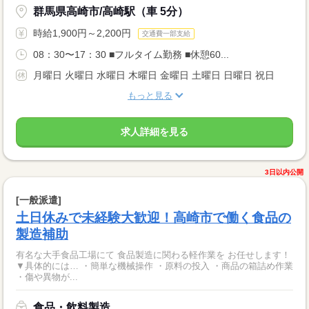
群馬県高崎市/高崎駅（車 5分）
時給1,900円～2,200円
交通費一部支給
08：30〜17：30 ■フルタイム勤務 ■休憩60...
月曜日 火曜日 水曜日 木曜日 金曜日 土曜日 日曜日 祝日
もっと見る
求人詳細を見る
3日以内公開
[一般派遣]
土日休みで未経験大歓迎！高崎市で働く食品の
製造補助
有名な大手食品工場にて 食品製造に関わる軽作業を お任せします！
▼具体的には… ・簡単な機械操作 ・原料の投入 ・商品の箱詰め作業
・傷や異物が...
食品・飲料製造