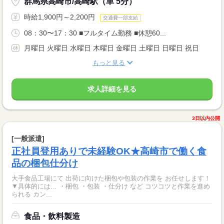
群馬県高崎市/高崎駅（車 5分）
時給1,900円～2,200円
交通費一部支給
08：30〜17：30 ■フルタイム勤務 ■休憩60...
月曜日 火曜日 水曜日 木曜日 金曜日 土曜日 日曜日 祝日
もっと見る
求人詳細を見る
3日以内公開
[一般派遣]
正社員登用ありで未経験OK★高崎市で働く食
品の梱包仕分け
大手食品工場にて 出荷に向けた梱包や包装の作業を お任せします！
▼具体的には… ・梱包 ・包装 ・仕分け など コツコツと作業を進め
られる カン...
食品・飲料製造