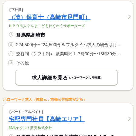
正社員
（請）保育士（高崎市足門町）
ＮＰＯ法人ぐんまこどもわくわくサポーターズ
群馬県高崎市
224,500円〜224,500円 ※フルタイム求人の場合は月額（換算額）、パート求人の場合は時間額を表示しています。
交替制（シフト制） 就業時間１ 7時30分〜16時30分 就業時間２ 11時00分〜20時00分 就業時間３ 9時00分〜18時00分 就業時間に関する特記事項 遅番の次の日の早番はありません。毎月下旬に次の月のシフトの <BR> 休み希望日を提出していただき、他職員希望と兼ね合わせてシフト <BR> を決めています。
その他
求人詳細を見る
(ハローワークより転載)
ハローワーク求人（掲載元：前橋公共職業安定所）
パート・アルバイト
宅配専門社員【高崎エリア】
群馬ヤクルト販売株式会社