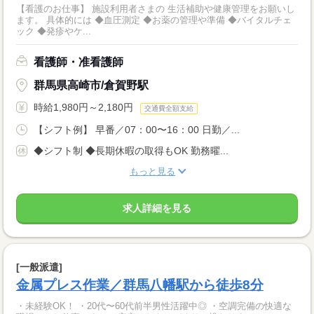
【看護のお仕事】 施設利用者さまの 生活補助や健康管理をお願いし
ます。 具体的には ◆血圧測定 ◆お薬の管理や準備 ◆バイタルチェ
ック ◆発疹やケ...
看護師・准看護師
群馬県高崎市/倉賀野駅
時給1,980円～2,180円
交通費全額支給
【シフト例】 早番／07：00〜16：00 日勤／...
◆シフト制 ◆長期休暇の取得もOK 勤務曜...
もっと見る
求人詳細を見る
[一般派遣]
金属プレス作業／群馬八幡駅から徒歩8分
・未経験OK！ ・20代〜60代前半男性活躍中◎ ・空調完備の快適な