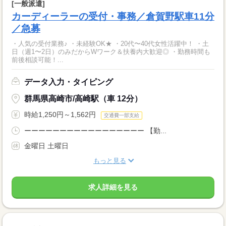
[一般派遣]
カーディーラーの受付・事務／倉賀野駅車11分
／急募
・人気の受付業務♪ ・未経験OK★ ・20代〜40代女性活躍中！ ・土
日（週1〜2日）のみだからWワーク＆扶養内大歓迎◎ ・勤務時間も
前後相談可能！...
データ入力・タイピング
群馬県高崎市/高崎駅（車 12分）
時給1,250円～1,562円
交通費一部支給
ーーーーーーーーーーーーーーーーー 【勤...
金曜日 土曜日
もっと見る
求人詳細を見る