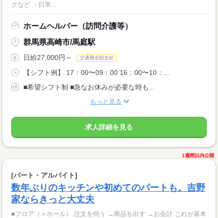
クなど ・日常...
ホームヘルパー（訪問介護等）
群馬県高崎市/馬庭駅
日給27,000円～
交通費全額支給
【シフト例】 17：00〜09：00 16：00〜10：...
■希望シフト制 ■急なお休みが必要な時も...
もっと見る
求人詳細を見る
1週間以内公開
[パート・アルバイト]
数年ぶりのキッチンや初めてのパートも。吉野
家ならきっと大丈夫
■フロア（＝ホール） 注文を伺う →商品を出す →お会計 これが基本