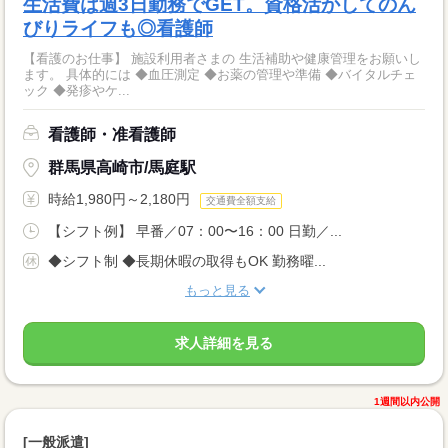
生活費は週3日勤務でGET。資格活かしてのん
びりライフも◎看護師
【看護のお仕事】 施設利用者さまの 生活補助や健康管理をお願いし
ます。 具体的には ◆血圧測定 ◆お薬の管理や準備 ◆バイタルチェ
ック ◆発疹やケ...
看護師・准看護師
群馬県高崎市/馬庭駅
時給1,980円～2,180円
交通費全額支給
【シフト例】 早番／07：00〜16：00 日勤／...
◆シフト制 ◆長期休暇の取得もOK 勤務曜...
もっと見る
求人詳細を見る
1週間以内公開
[一般派遣]