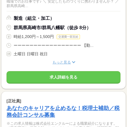
職場でのお仕事です♪ ＼ 安定したものづくりに携わりませんか？ ／
群馬県高崎...
製造（組立・加工）
群馬県高崎市/群馬八幡駅（徒歩 8分）
時給1,200円～1,500円
交通費一部支給
ーーーーーーーーーーーーーーーーー 【勤...
土曜日 日曜日 祝日
もっと見る
求人詳細を見る
[正社員]
あなたのキャリアを止めるな！税理士補助／税
務会計コンサル募集
※この求人情報は株式会社エンクルーによる職業紹介になります。