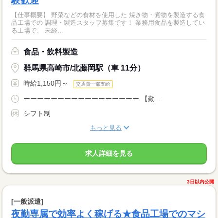
験歓迎
【仕事概要】 野菜などの食材を使用した 焼き物・煮物を製造する食
品工場での 調理・製造スタッフ募集です！ 業務用食品を製造してい
る工場で、 未経...
食品・飲料製造
群馬県高崎市/北藤岡駅（車 11分）
時給1,150円～
交通費一部支給
ーーーーーーーーーーーーーーーーー 【勤...
シフト制
もっと見る
求人詳細を見る
3日以内公開
[一般派遣]
夜勤専属で効率よく稼げる★食品工場でのマシ