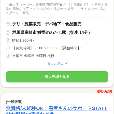
◇◆大手スーパー／青果部門STAFF◆◇ 【お仕事内容】 ＊野菜や果
物の簡単な加工 ＊パック詰め・袋詰め ＊計量・プライスシール貼り
＊品出し・商品...
デリ・惣菜販売・デパ地下・食品販売
群馬県高崎市/佐野のわたし駅（徒歩 14分）
時給1,300円～
【募集時間】8：00〜11：30 【勤務時間】1...
水曜日 金曜日 土曜日 祝日
もっと見る
求人詳細を見る
1週間以内公開
[一般派遣]
無資格/未経験OK！患者さんのサポートSTAFF