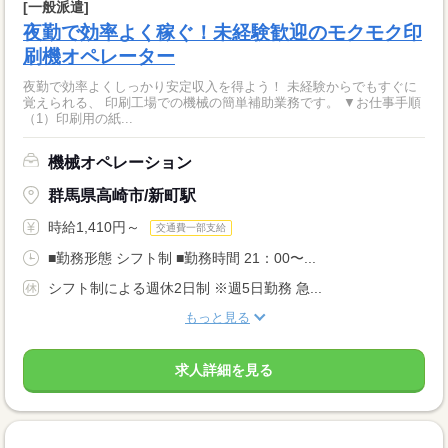
[一般派遣]
夜勤で効率よく稼ぐ！未経験歓迎のモクモク印
刷機オペレーター
夜勤で効率よくしっかり安定収入を得よう！ 未経験からでもすぐに
覚えられる、 印刷工場での機械の簡単補助業務です。 ▼お仕事手順
（1）印刷用の紙...
機械オペレーション
群馬県高崎市/新町駅
時給1,410円～
交通費一部支給
■勤務形態 シフト制 ■勤務時間 21：00〜...
シフト制による週休2日制 ※週5日勤務 急...
もっと見る
求人詳細を見る