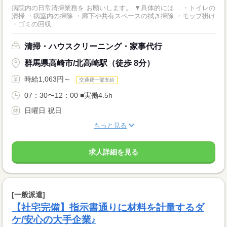
病院内の日常清掃業務を お願いします。 ▼具体的には… ・トイレの
清掃 ・病室内の掃除 ・廊下や共有スペースの拭き掃除 ・モップ掛け
・ゴミの回収...
清掃・ハウスクリーニング・家事代行
群馬県高崎市/北高崎駅（徒歩 8分）
時給1,063円～
交通費一部支給
07：30〜12：00 ■実働4.5h
日曜日 祝日
もっと見る
求人詳細を見る
[一般派遣]
【社宅完備】指示書通りに材料を計量するダ
ケ/安心の大手企業♪