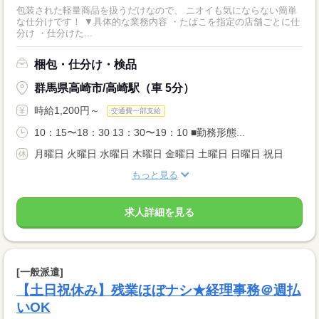
包装された軽量商品を扱うだけなので、 ニオイも気にならない簡単
な仕分けです！ ▼具体的な業務内容 ・たばこを指定の店舗ごとに仕
分け ・仕分けた...
梱包・仕分け・検品
群馬県高崎市/高崎駅（車 5分）
時給1,200円～
交通費一部支給
10：15〜18：30 13：30〜19：10 ■勤務形態...
月曜日 火曜日 水曜日 木曜日 金曜日 土曜日 日曜日 祝日
もっと見る
求人詳細を見る
[一般派遣]
【土日祝休み】残業ほぼナシ★経理事務＠週払
いOK