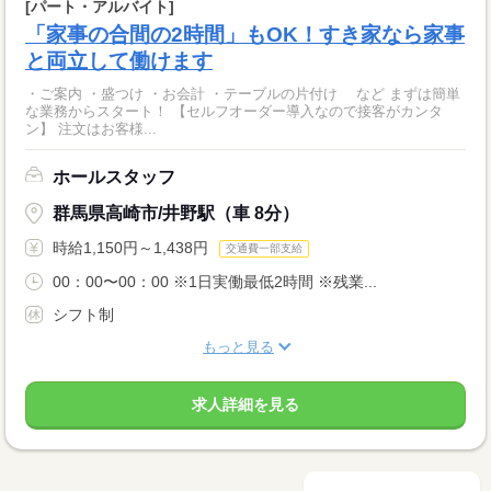
[パート・アルバイト]
「家事の合間の2時間」もOK！すき家なら家事
と両立して働けます
・ご案内 ・盛つけ ・お会計 ・テーブルの片付け など まずは簡単
な業務からスタート！ 【セルフオーダー導入なので接客がカンタ
ン】 注文はお客様...
ホールスタッフ
群馬県高崎市/井野駅（車 8分）
時給1,150円～1,438円
交通費一部支給
00：00〜00：00 ※1日実働最低2時間 ※残業...
シフト制
もっと見る
求人詳細を見る