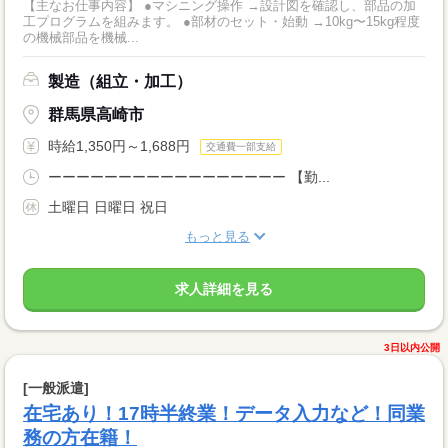
【主なお仕事内容】 ●マシニング操作 →設計図を確認し、部品の加
工プログラムを組みます。 ●部材のセット・始動 →10kg〜15kg程度
の機械部品を機械...
製造（組立・加工）
群馬県高崎市
時給1,350円～1,688円
交通費一部支給
ーーーーーーーーーーーーーーーーー 【勤...
土曜日 日曜日 祝日
もっと見る
求人詳細を見る
3日以内公開
[一般派遣]
在宅あり！17時半終業！データ入力など！同業
務の方在籍！