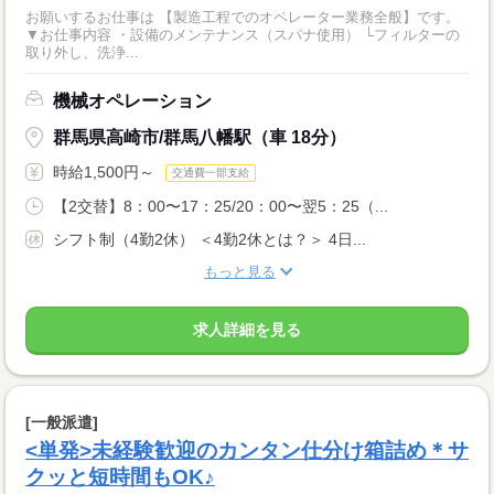
お願いするお仕事は 【製造工程でのオペレーター業務全般】です。
▼お仕事内容 ・設備のメンテナンス（スパナ使用） └フィルターの
取り外し、洗浄...
機械オペレーション
群馬県高崎市/群馬八幡駅（車 18分）
時給1,500円～
交通費一部支給
【2交替】8：00〜17：25/20：00〜翌5：25（...
シフト制（4勤2休） ＜4勤2休とは？＞ 4日...
もっと見る
求人詳細を見る
[一般派遣]
<単発>未経験歓迎のカンタン仕分け箱詰め＊サ
クッと短時間もOK♪