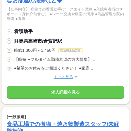
◎お部屋の清掃など◆
【仕事内容】 病院での看護助手/ナースエイド業務 ●入院患者様のサ
ポート（身体介助含む） ●シーツ交換や病室の清掃 ●備品管理や院内
整備 ●看護...
看護助手
群馬県高崎市/倉賀野駅
時給1,300円～1,450円
交通費全額支給
【時短〜フルタイム勤務希望の方大募集】 ...
●希望のお休みをご相談ください！ ●家庭...
もっと見る
求人詳細を見る
[一般派遣]
食品工場での煮物・焼き物製造スタッフ/未経