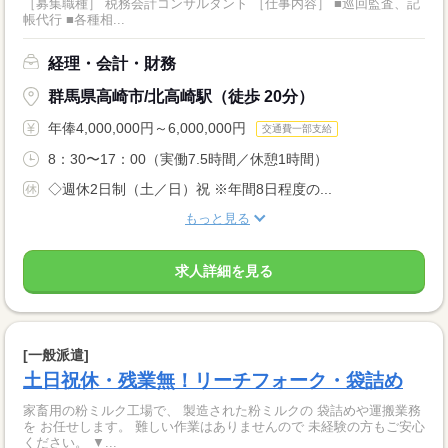
［募集職種］ 税務会計コンサルタント ［仕事内容］ ■巡回監査、記
帳代行 ■各種相...
経理・会計・財務
群馬県高崎市/北高崎駅（徒歩 20分）
年俸4,000,000円～6,000,000円
交通費一部支給
8：30〜17：00（実働7.5時間／休憩1時間）
◇週休2日制（土／日）祝 ※年間8日程度の...
もっと見る
求人詳細を見る
[一般派遣]
土日祝休・残業無！リーチフォーク・袋詰め
家畜用の粉ミルク工場で、 製造された粉ミルクの 袋詰めや運搬業務
を お任せします。 難しい作業はありませんので 未経験の方もご安心
ください。 ▼...