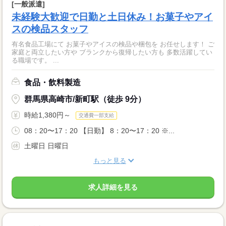
[一般派遣]
未経験大歓迎で日勤と土日休み！お菓子やアイ
スの検品スタッフ
有名食品工場にて お菓子やアイスの検品や梱包を お任せします！ ご
家庭と両立したい方や ブランクから復帰したい方も 多数活躍してい
る職場です。 ...
食品・飲料製造
群馬県高崎市/新町駅（徒歩 9分）
時給1,380円～
交通費一部支給
08：20〜17：20 【日勤】 8：20〜17：20 ※...
土曜日 日曜日
もっと見る
求人詳細を見る