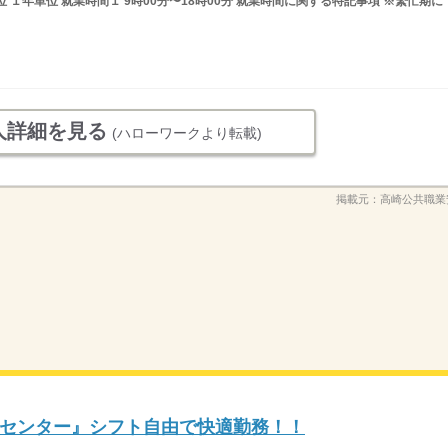
 １年単位 就業時間１ 9時00分〜18時00分 就業時間に関する特記事項 ※繁忙期に
人詳細を見る
(ハローワークより転載)
掲載元：
高崎公共職業
センター』シフト自由で快適勤務！！