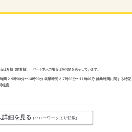
求人の場合は月額（換算額）、パート求人の場合は時間額を表示しています。
業時間２ 9時00分〜14時00分 就業時間３ 7時00分〜11時00分 就業時間に関する特記
間程度
人詳細を見る
(ハローワークより転載)