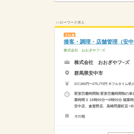
ハローワーク求人
正社員
接客・調理・店舗管理（安中
株式会社 おおぎやフ−ズ
株式会社 おおぎやフ−ズ
群馬県安中市
217,565円〜275,775円 ※フ
変形労働時間制 変形労働時間制の単位 １
業時間３ 16時00分〜0時00分 就
安中店、倉賀野店、高崎問屋町店 <B
その他