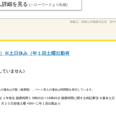
人詳細を見る
(ハローワークより転載)
掲載元：
高崎公共職業安定所 安中
）※土日休み（年１回土曜出勤有
していません）
ルタイム求人の場合は月額（換算額）、パート求人の場合は時間額を表示しています。
 １年単位 就業時間１ 9時00分〜18時00分 就業時間に関する特記事項 ※基本土日
月２０日前後土曜 <BR> に年１回出勤あり