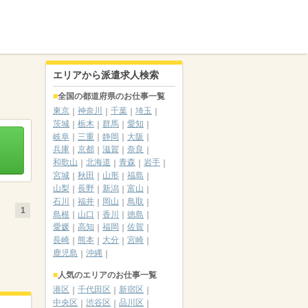
エリアから派遣求人検索
全国の都道府県のお仕事一覧
東京
神奈川
千葉
埼玉
茨城
栃木
群馬
愛知
岐阜
三重
静岡
大阪
兵庫
京都
滋賀
奈良
和歌山
北海道
青森
岩手
宮城
秋田
山形
福島
山梨
長野
新潟
富山
石川
福井
岡山
鳥取
1
島根
山口
香川
徳島
愛媛
高知
福岡
佐賀
長崎
熊本
大分
宮崎
鹿児島
沖縄
人気のエリアのお仕事一覧
港区
千代田区
新宿区
中央区
渋谷区
品川区