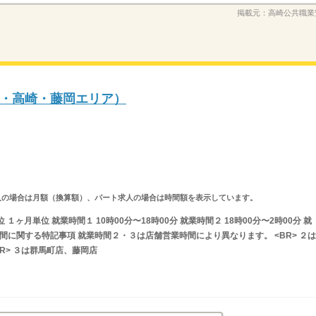
掲載元：
高崎公共職業
・高崎・藤岡エリア）
ルタイム求人の場合は月額（換算額）、パート求人の場合は時間額を表示しています。
ヶ月単位 就業時間１ 10時00分〜18時00分 就業時間２ 18時00分〜2時00分 就
業時間に関する特記事項 就業時間２・３は店舗営業時間により異なります。 <BR> ２は
R> ３は群馬町店、藤岡店