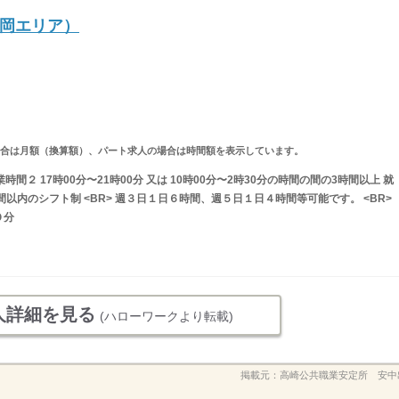
岡エリア）
求人の場合は月額（換算額）、パート求人の場合は時間額を表示しています。
業時間２ 17時00分〜21時00分 又は 10時00分〜2時30分の時間の間の3時間以上 就
以内のシフト制 <BR> 週３日１日６時間、週５日１日４時間等可能です。 <BR>
０分
人詳細を見る
(ハローワークより転載)
掲載元：
高崎公共職業安定所 安中