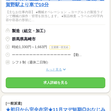
賀野駅より車で10分
【主なお仕事内容】 ●機械オペレーション →ヨーグルトの製造ライ
ンで機械の操作・管理を担当します。 ●製品検査 →ラベルの印字内
容や容器の形状に...
製造（組立・加工）
群馬県高崎市
時給1,330円～1,663円
交通費一部支給
ーーーーーーーーーーーーーーーーー 【勤...
シフト制（週休二日制）
もっと見る
求人詳細を見る
[一般派遣]
★初日から完全在宅★11月マデ短期◎おなじみ