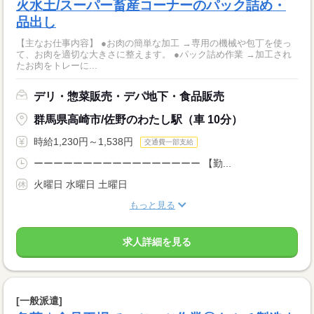
火水土/スーパー畜産コーナーのパック詰め・
品出し
【主なお仕事内容】 ●お肉の簡単な加工 →専用の機械や包丁を使っ
て、お肉を適切な大きさに整えます。 ●パック詰め作業 →加工され
たお肉をトレーに...
デリ・惣菜販売・デパ地下・食品販売
群馬県高崎市/佐野のわたし駅（車 10分）
時給1,230円～1,538円
交通費一部支給
ーーーーーーーーーーーーーーーーー 【勤...
火曜日 水曜日 土曜日
もっと見る
求人詳細を見る
[一般派遣]