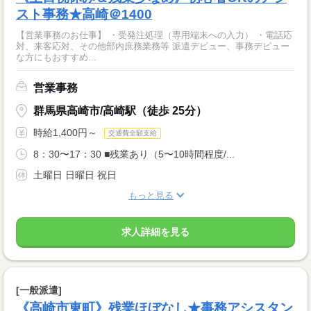
スト事務★高崎＠1400
【営業事務のお仕事】 ・受発注処理（専用端末への入力） ・電話応
対、来客応対、その他部内庶務業務等 派遣デビュー、事務デビュー
な方にもおすすめ...
営業事務
群馬県高崎市/高崎駅（徒歩 25分）
時給1,400円～
交通費全額支給
8：30〜17：30 ■残業あり（5〜10時間程度/...
土曜日 日曜日 祝日
もっと見る
求人詳細を見る
[一般派遣]
《高崎市東町》残業ほぼなし★事務アシスタン