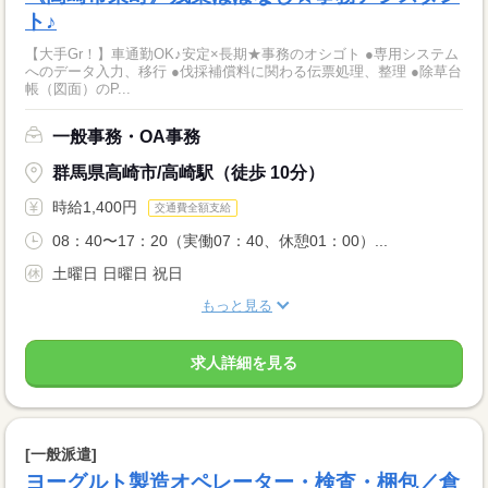
ト♪
【大手Gr！】車通勤OK♪安定×長期★事務のオシゴト ●専用システム
へのデータ入力、移行 ●伐採補償料に関わる伝票処理、整理 ●除草台
帳（図面）のP...
一般事務・OA事務
群馬県高崎市/高崎駅（徒歩 10分）
時給1,400円
交通費全額支給
08：40〜17：20（実働07：40、休憩01：00）...
土曜日 日曜日 祝日
もっと見る
求人詳細を見る
[一般派遣]
ヨーグルト製造オペレーター・検査・梱包／倉