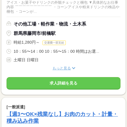
アイス・お菓子やドリンクの外観チェックと梱包 ▼具体的なお仕事
内容 ￣￣￣￣￣￣￣￣￣￣ ・コーンアイスや粉末ドリンクの検品や
梱包 ・コーンが...
その他工場・軽作業・物流・土木系
群馬県藤岡市/前橋駅
時給1,280円～
交通費一部支給
10：55〜14：00 10：55〜15：00 時間はお選...
土曜日 日曜日
もっと見る
求人詳細を見る
[一般派遣]
【週3〜OK×残業なし】お肉のカット・計量・
積み込み作業