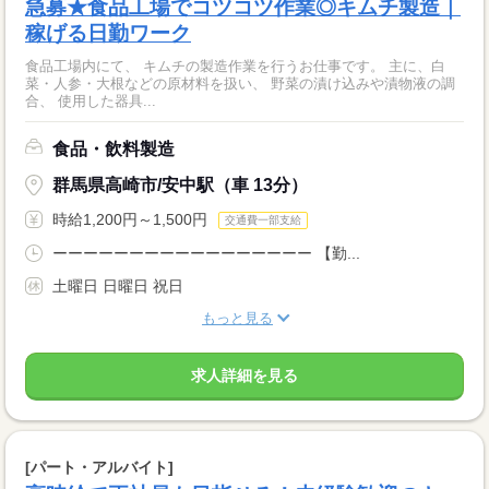
急募★食品工場でコツコツ作業◎キムチ製造｜
稼げる日勤ワーク
食品工場内にて、 キムチの製造作業を行うお仕事です。 主に、白
菜・人参・大根などの原材料を扱い、 野菜の漬け込みや漬物液の調
合、 使用した器具...
食品・飲料製造
群馬県高崎市/安中駅（車 13分）
時給1,200円～1,500円
交通費一部支給
ーーーーーーーーーーーーーーーーー 【勤...
土曜日 日曜日 祝日
もっと見る
求人詳細を見る
[パート・アルバイト]