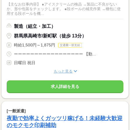
【主なお仕事内容】 ●アイスクリームの検品 →製品に不良がない
か、形や包装をチェックします。 ●段ボールの補充作業 →梱包に使
用する段ボールを機...
製造（組立・加工）
群馬県高崎市/新町駅（徒歩 13分）
時給1,500円～1,875円
交通費一部支給
ーーーーーーーーーーーーーーーーー 【勤...
日曜日 祝日
もっと見る
求人詳細を見る
[一般派遣]
夜勤で効率よくガッツリ稼げる！未経験大歓迎
のモクモク印刷補助