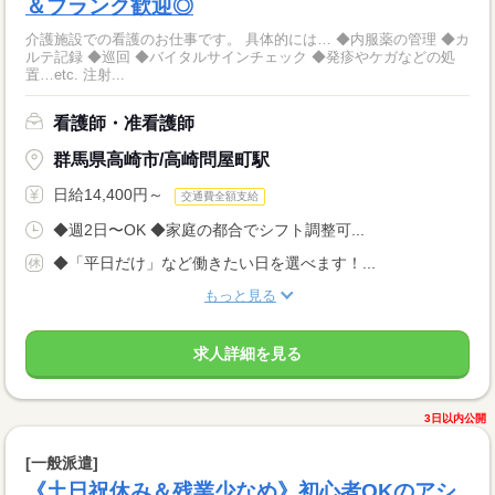
＆ブランク歓迎◎
介護施設での看護のお仕事です。 具体的には… ◆内服薬の管理 ◆カ
ルテ記録 ◆巡回 ◆バイタルサインチェック ◆発疹やケガなどの処
置…etc. 注射...
看護師・准看護師
群馬県高崎市/高崎問屋町駅
日給14,400円～
交通費全額支給
◆週2日〜OK ◆家庭の都合でシフト調整可...
◆「平日だけ」など働きたい日を選べます！...
もっと見る
求人詳細を見る
3日以内公開
[一般派遣]
《土日祝休み＆残業少なめ》初心者OKのアシ