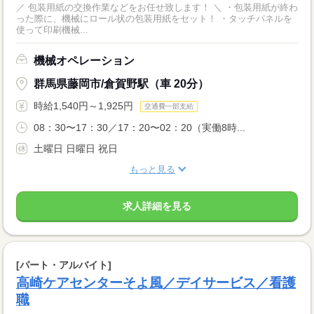
／ 包装用紙の交換作業などをお任せ致します！ ＼ ・包装用紙が終わ
った際に、機械にロール状の包装用紙をセット！ ・タッチパネルを
使って印刷機械...
機械オペレーション
群馬県藤岡市/倉賀野駅（車 20分）
時給1,540円～1,925円
交通費一部支給
08：30〜17：30／17：20〜02：20（実働8時...
土曜日 日曜日 祝日
もっと見る
求人詳細を見る
[パート・アルバイト]
高崎ケアセンターそよ風／デイサービス／看護
職