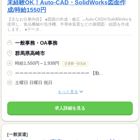
未経験OK！Auto-CAD・SolidWorks図面作
成/時給1550円
【主なお仕事内容】 ●図面の作成・修正 →Auto-CADやSolidWorksを
使用し、食品機械や洗浄機、半導体装置などの展開図・組図を作成
します。 ●データ...
一般事務・OA事務
群馬県高崎市
時給1,550円～1,938円
交通費一部支給
ーーーーーーーーーーーーーーーーー 【勤...
土曜日 日曜日 祝日
もっと見る
求人詳細を見る
[一般派遣]