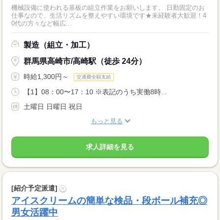
機械設備に使われる基板の組立作業をお願いします。 日勤固定のお
仕事なので、生活リズムを整えやすい環境です★未経験者大歓迎！4
0代の方々など幅広...
製造（組立・加工）
群馬県高崎市/高崎駅（徒歩 24分）
時給1,300円～
交通費全額支給
【1】08：00〜17：10 ※表記のうち実働8時...
土曜日 日曜日 祝日
もっと見る
求人詳細を見る
[紹介予定派遣]
?
アイスクリームの簡単な検品・段ボール補充◎
男女活躍中