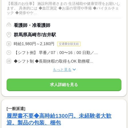
【看護のお仕事】 施設利用者さまの 生活補助や健康管理をお願いし
ます。 具体的には ◆血圧測定 ◆お薬の管理や準備 ◆バイタルチェ
ック ◆発疹やケ...
看護師・准看護師
群馬県高崎市/吉井駅
時給1,980円～2,180円
交通費全額支給
【シフト例】 早番／07：00〜16：00 日勤／...
◆シフト制 ◆長期休暇の取得もOK 勤務曜...
もっと見る
求人詳細を見る
[一般派遣]
履歴書不要◆高時給1300円。未経験者大歓
迎。製品の包装、梱包