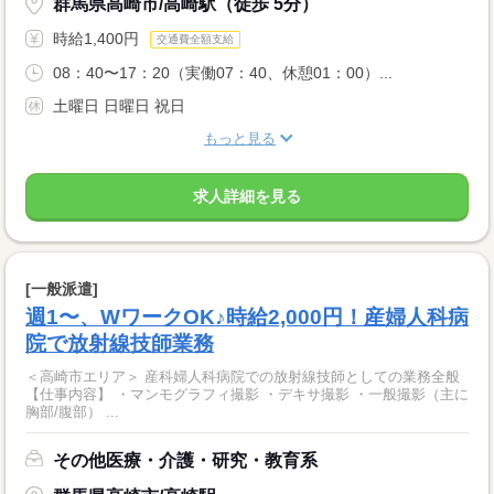
群馬県高崎市/高崎駅（徒歩 5分）
時給1,400円
交通費全額支給
08：40〜17：20（実働07：40、休憩01：00）...
土曜日 日曜日 祝日
もっと見る
求人詳細を見る
[一般派遣]
週1〜、WワークOK♪時給2,000円！産婦人科病
院で放射線技師業務
＜高崎市エリア＞ 産科婦人科病院での放射線技師としての業務全般
【仕事内容】 ・マンモグラフィ撮影 ・デキサ撮影 ・一般撮影（主に
胸部/腹部） ...
その他医療・介護・研究・教育系