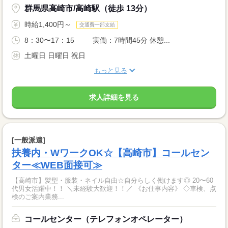
群馬県高崎市/高崎駅（徒歩 13分）
時給1,400円～
交通費一部支給
8：30〜17：15 実働：7時間45分 休憩...
土曜日 日曜日 祝日
もっと見る
求人詳細を見る
[一般派遣]
扶養内・WワークOK☆【高崎市】コールセン
ター≪WEB面接可≫
【高崎市】髪型・服装・ネイル自由☆自分らしく働けます◎ 20〜60
代男女活躍中！！ ＼未経験大歓迎！！／ 《お仕事内容》 ◇車検、点
検のご案内業務...
コールセンター（テレフォンオペレーター）