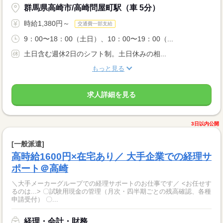
群馬県高崎市/高崎問屋町駅（車 5分）
時給1,380円～
交通費一部支給
9：00〜18：00（土日）、10：00〜19：00（...
土日含む週休2日のシフト制。土日休みの相...
もっと見る
求人詳細を見る
3日以内公開
[一般派遣]
高時給1600円×在宅あり／ 大手企業での経理サ
ポート＠高崎
＼大手メーカーグループでの経理サポートのお仕事です／ <お任せす
るのは...> 〇試験用現金の管理（月次・四半期ごとの残高確認、各種
申請受付） 〇...
経理・会計・財務