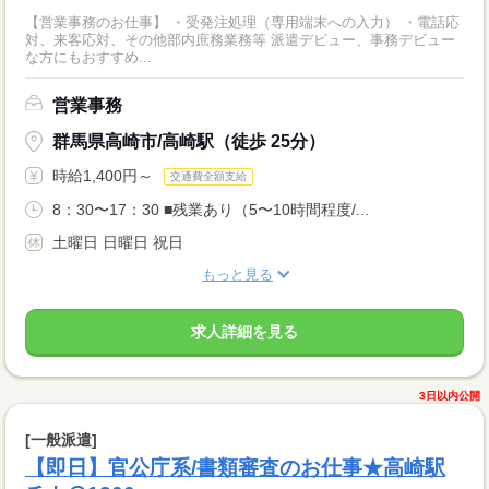
【営業事務のお仕事】 ・受発注処理（専用端末への入力） ・電話応
対、来客応対、その他部内庶務業務等 派遣デビュー、事務デビュー
な方にもおすすめ...
営業事務
群馬県高崎市/高崎駅（徒歩 25分）
時給1,400円～
交通費全額支給
8：30〜17：30 ■残業あり（5〜10時間程度/...
土曜日 日曜日 祝日
もっと見る
求人詳細を見る
3日以内公開
[一般派遣]
【即日】官公庁系/書類審査のお仕事★高崎駅