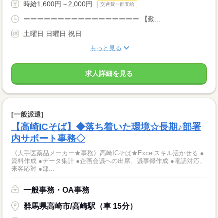
時給1,600円～2,000円
交通費一部支給
ーーーーーーーーーーーーーーーーー 【勤...
土曜日 日曜日 祝日
もっと見る
求人詳細を見る
[一般派遣]
【高崎ICそば】◆落ち着いた環境☆長期♪部署
内サポート事務◇
《大手医薬品メーカー★事務》高崎ICそば★Excelスキル活かせる ●
資料作成 ●データ集計 ●企画会議への出席、議事録作成 ●電話対応、
来客応対 ●部...
一般事務・OA事務
群馬県高崎市/高崎駅（車 15分）