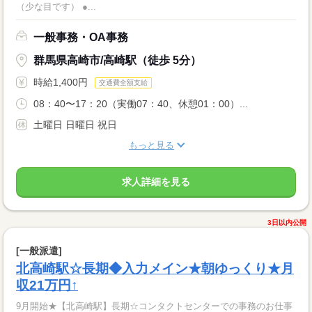
（少な目です） ●...
一般事務・OA事務
群馬県高崎市/高崎駅（徒歩 5分）
時給1,400円
交通費全額支給
08：40〜17：20（実働07：40、休憩01：00）...
土曜日 日曜日 祝日
もっと見る
求人詳細を見る
3日以内公開
[一般派遣]
北高崎駅☆長期◆入力メイン★朝ゆっくり★月
収21万円↑
9月開始★【北高崎駅】長期☆コンタクトセンターでの事務のお仕事