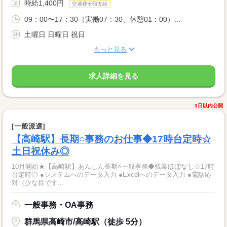
時給1,400円
交通費全額支給
09：00〜17：30（実働07：30、休憩01：00）...
土曜日 日曜日 祝日
もっと見る
求人詳細を見る
3日以内公開
[一般派遣]
【高崎駅】長期○事務のお仕事◆17時台定時☆
土日祝休み◎
10月開始★【高崎駅】あんしん長期○一般事務◆残業ほぼなし☆17時
台定時◎ ●システムへのデータ入力 ●Excelへのデータ入力 ●電話応
対（少な目です...
一般事務・OA事務
群馬県高崎市/高崎駅（徒歩 5分）