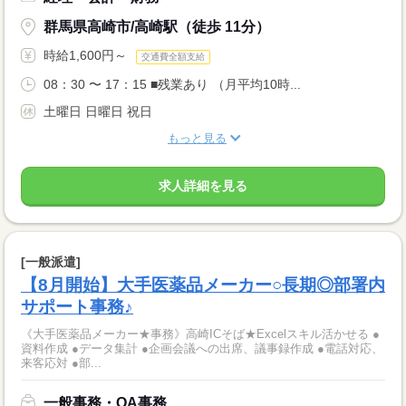
群馬県高崎市/高崎駅（徒歩 11分）
時給1,600円～
交通費全額支給
08：30 〜 17：15 ■残業あり （月平均10時...
土曜日 日曜日 祝日
もっと見る
求人詳細を見る
[一般派遣]
【8月開始】大手医薬品メーカー○長期◎部署内
サポート事務♪
《大手医薬品メーカー★事務》高崎ICそば★Excelスキル活かせる ●
資料作成 ●データ集計 ●企画会議への出席、議事録作成 ●電話対応、
来客応対 ●部...
一般事務・OA事務