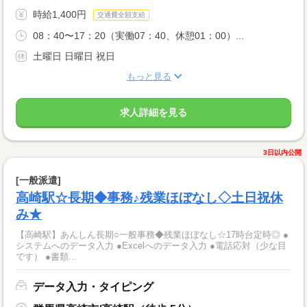
時給1,400円
交通費全額支給
08：40〜17：20（実働07：40、休憩01：00）...
土曜日 日曜日 祝日
もっと見る
求人詳細を見る
3日以内公開
[一般派遣]
高崎駅☆長期◆事務♪残業ほぼなし◇土日祝休
み★
【高崎駅】あんしん長期○一般事務◆残業ほぼなし☆17時台定時◎ ●
システムへのデータ入力 ●Excelへのデータ入力 ●電話応対（少な目
です） ●書類...
データ入力・タイピング