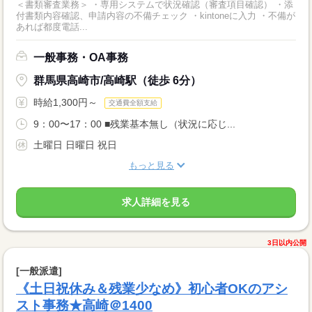
＜書類審査業務＞ ・専用システムで状況確認（審査項目確認） ・添
付書類内容確認、申請内容の不備チェック ・kintoneに入力 ・不備が
あれば都度電話...
一般事務・OA事務
群馬県高崎市/高崎駅（徒歩 6分）
時給1,300円～
交通費全額支給
9：00〜17：00 ■残業基本無し（状況に応じ...
土曜日 日曜日 祝日
もっと見る
求人詳細を見る
3日以内公開
[一般派遣]
《土日祝休み＆残業少なめ》初心者OKのアシ
スト事務★高崎＠1400