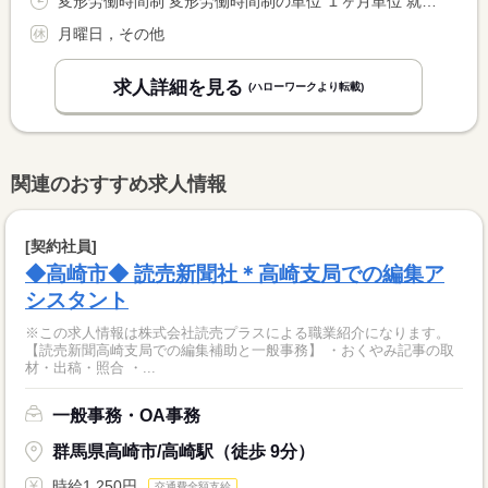
変形労働時間制 変形労働時間制の単位 １ヶ月単位 就業時間１ 11時30分〜20時30分 就業時間２ 10時00分〜19時00分 又は 10時00分〜20時30分の時間の間の6時間程度 就業時間に関する特記事項 休憩は、勤務途中に交代で合計８０分
月曜日，その他
求人詳細を見る
(ハローワークより転載)
関連のおすすめ求人情報
[契約社員]
◆高崎市◆ 読売新聞社＊高崎支局での編集ア
シスタント
※この求人情報は株式会社読売プラスによる職業紹介になります。
【読売新聞高崎支局での編集補助と一般事務】 ・おくやみ記事の取
材・出稿・照合 ・...
一般事務・OA事務
群馬県高崎市/高崎駅（徒歩 9分）
時給1,250円
交通費全額支給