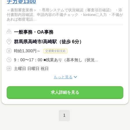
チカ＠1300
＜書類審査業務＞ ・専用システムで状況確認（審査項目確認） ・添
付書類内容確認、申請内容の不備チェック ・kintoneに入力 ・不備が
あれば都度電話...
一般事務・OA事務
群馬県高崎市/高崎駅（徒歩 6分）
時給1,300円～
交通費全額支給
9：00〜17：00 ■残業あり（基本無し（状況...
土曜日 日曜日 祝日
もっと見る
求人詳細を見る
1