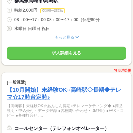
群馬県高崎市/高崎駅
時給2,000円
交通費一部支給
08：00〜17：00 08：00〜17：00（休憩60分...
水曜日 日曜日 祝日
もっと見る
求人詳細を見る
3日以内公開
[一般派遣]
【10月開始】未経験OK○高崎駅◇長期◆テレ
マ☆17時台定時♪
【高崎駅】未経験OK☆あんしん長期○テレマーケティング◆ ●商品
説明・申込受付・データ登録 ●各種問い合わせ・DM対応 ●FAX・コ
ピー ●各種打合せ､...
コールセンター（テレフォンオペレーター）