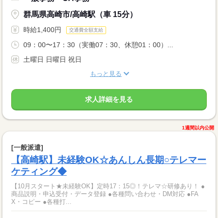
群馬県高崎市/高崎駅（車 15分）
時給1,400円
交通費全額支給
09：00〜17：30（実働07：30、休憩01：00）...
土曜日 日曜日 祝日
もっと見る
求人詳細を見る
1週間以内公開
[一般派遣]
【高崎駅】未経験OK☆あんしん長期○テレマー
ケティング◆
【10月スタート★未経験OK】定時17：15◎！テレマ☆研修あり！ ●
商品説明・申込受付・データ登録 ●各種問い合わせ・DM対応 ●FA
X・コピー ●各種打...