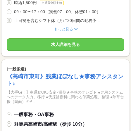
時給1,500円
交通費全額支給
09：00〜17：00（実働07：00、休憩01：00）...
土日祝を含むシフト休（月に20日間の勤務予...
もっと見る
求人詳細を見る
[一般派遣]
《高崎市東町》残業ほぼなし★事務アシスタン
ト♪
【大手Gr！】車通勤OK♪安定×長期★事務のオシゴト ●専用システム
へのデータ入力、移行 ●伐採補償料に関わる伝票処理、整理 ●除草台
帳（図面）のP...
一般事務・OA事務
群馬県高崎市/高崎駅（徒歩 10分）