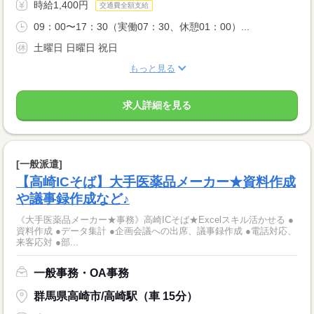
時給1,400円
交通費全額支給
09：00〜17：30（実働07：30、休憩01：00）...
土曜日 日曜日 祝日
もっと見る
求人詳細を見る
[一般派遣]
【高崎ICそば】大手医薬品メーカー★資料作成
や議事録作成など♪
《大手医薬品メーカー★事務》高崎ICそば★Excelスキル活かせる ●
資料作成 ●データ集計 ●企画会議への出席、議事録作成 ●電話対応、
来客応対 ●部...
一般事務・OA事務
群馬県高崎市/高崎駅（車 15分）