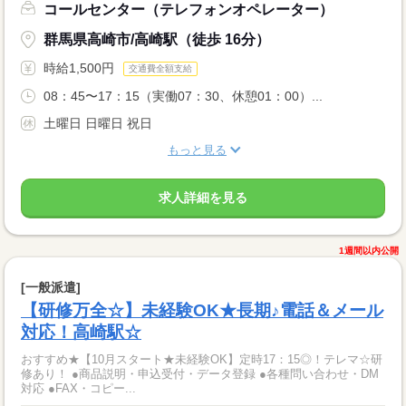
コールセンター（テレフォンオペレーター）
群馬県高崎市/高崎駅（徒歩 16分）
時給1,500円
交通費全額支給
08：45〜17：15（実働07：30、休憩01：00）...
土曜日 日曜日 祝日
もっと見る
求人詳細を見る
1週間以内公開
[一般派遣]
【研修万全☆】未経験OK★長期♪電話＆メール
対応！高崎駅☆
おすすめ★【10月スタート★未経験OK】定時17：15◎！テレマ☆研
修あり！ ●商品説明・申込受付・データ登録 ●各種問い合わせ・DM
対応 ●FAX・コピー...