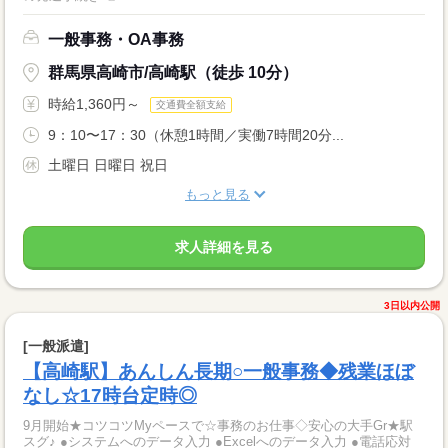
一般事務・OA事務
群馬県高崎市/高崎駅（徒歩 10分）
時給1,360円～
交通費全額支給
9：10〜17：30（休憩1時間／実働7時間20分...
土曜日 日曜日 祝日
もっと見る
求人詳細を見る
3日以内公開
[一般派遣]
【高崎駅】あんしん長期○一般事務◆残業ほぼ
なし☆17時台定時◎
9月開始★コツコツMyペースで☆事務のお仕事◇安心の大手Gr★駅
スグ♪ ●システムへのデータ入力 ●Excelへのデータ入力 ●電話応対