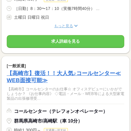
［日勤］8：30〜17：10（実働7時間40分） ...
土曜日 日曜日 祝日
もっと見る
求人詳細を見る
[一般派遣]
【高崎市】復活！！大人気♪コールセンター≪
WEB面接可能≫
【高崎市】コールセンターのお仕事☆ オフィスデビューにいかがで
しょうか？ 《お仕事内容》 ◇電話・メール・WEB等による大型家電
製品の出張修理受...
コールセンター（テレフォンオペレーター）
群馬県高崎市/高崎駅（車 10分）
時給1,300円～
交通費一部支給