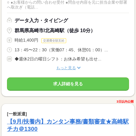
○ ●お客様からの問い合わせ受付 ●問合せ内容を元に担当企業や部署
へ取次ぎ（電話...
データ入力・タイピング
群馬県高崎市/北高崎駅（徒歩 10分）
時給1,400円
交通費全額支給
13：45〜22：30（実働07：45、休憩01：00）...
◆週休2日の曜日シフト：お休み希望も出せ...
もっと見る
求人詳細を見る
3日以内公開
[一般派遣]
【9月/扶養内】カンタン事務/書類審査★高崎駅
チカ＠1300