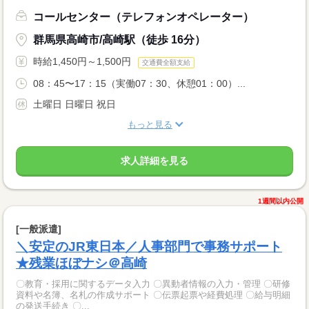
コールセンター（テレフォンオペレーター）
群馬県高崎市/高崎駅（徒歩 16分）
時給1,450円～1,500円
交通費全額支給
08：45〜17：15（実働07：30、休憩01：00）...
土曜日 日曜日 祝日
もっと見る
求人詳細を見る
1週間以内公開
[一般派遣]
＼安定のJR東日本／人事部門で事務サポート
★残業ほぼナシ＠高崎
〇教育・採用に関するデータ入力 〇異動者情報の入力・管理 〇研修
資料や名簿、名札の作成サポート 〇伝票起票や経費処理 〇給与明細
の発送手続き 〇...