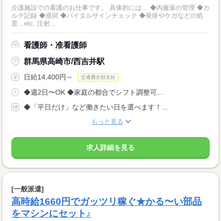
介護施設での看護のお仕事です。 具体的には… ◆内服薬の管理 ◆カ
ルテ記録 ◆巡回 ◆バイタルサインチェック ◆発疹やケガなどの処
置…etc. 注射...
看護師・准看護師
群馬県高崎市/西吉井駅
日給14,400円～
交通費全額支給
◆週2日〜OK ◆家庭の都合でシフト調整可...
◆「平日だけ」など働きたい日を選べます！...
もっと見る
求人詳細を見る
[一般派遣]
高時給1660円でガッツリ稼ぐ★かる〜い部品
をマシンにセット♪