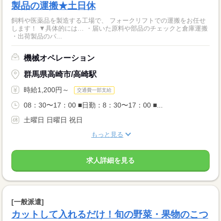
製品の運搬★土日休
飼料や医薬品を製造する工場で、 フォークリフトでの運搬をお任せ
します！ ▼具体的には… ・届いた原料や部品のチェックと倉庫運搬
・出荷製品のパ...
機械オペレーション
群馬県高崎市/高崎駅
時給1,200円～
交通費一部支給
08：30〜17：00 ■日勤：8：30〜17：00 ■...
土曜日 日曜日 祝日
もっと見る
求人詳細を見る
[一般派遣]
カットして入れるだけ！旬の野菜・果物のこつ