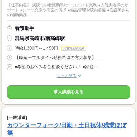
【仕事内容】 病院での看護助手/ナースエイド業務 ●入院患者様のサ
ポート ●シーツ交換や病室の清掃 ●備品管理や院内整備 ●看護師さん
の補助業務...
看護助手
群馬県高崎市/南高崎駅
時給1,300円～1,450円
交通費全額支給
【時短〜フルタイム勤務希望の方大募集】 ...
●希望のお休みをご相談ください！ ●家庭...
もっと見る
求人詳細を見る
[一般派遣]
カウンターフォーク/日勤・土日祝休/残業ほぼ
無