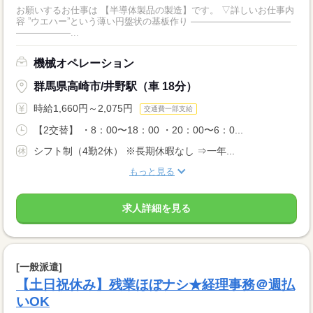
お願いするお仕事は 【半導体製品の製造】です。 ▽詳しいお仕事内
容 ”ウエハー”という薄い円盤状の基板作り ―――――――――――
――――――...
機械オペレーション
群馬県高崎市/井野駅（車 18分）
時給1,660円～2,075円
交通費一部支給
【2交替】 ・8：00〜18：00 ・20：00〜6：0...
シフト制（4勤2休） ※長期休暇なし ⇒一年...
もっと見る
求人詳細を見る
[一般派遣]
【土日祝休み】残業ほぼナシ★経理事務＠週払
いOK