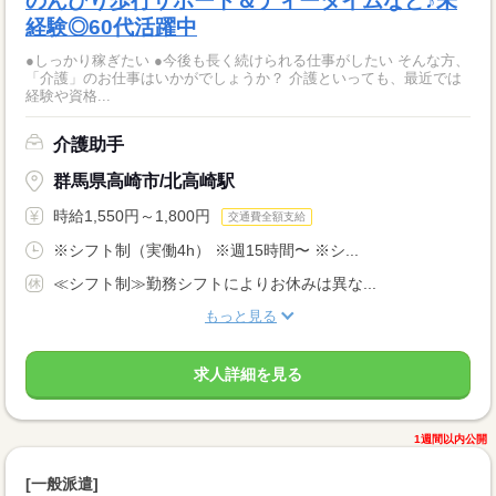
のんびり歩行サポート＆ティータイムなど♪未
経験◎60代活躍中
●しっかり稼ぎたい ●今後も長く続けられる仕事がしたい そんな方、
「介護」のお仕事はいかがでしょうか？ 介護といっても、最近では
経験や資格...
介護助手
群馬県高崎市/北高崎駅
時給1,550円～1,800円
交通費全額支給
※シフト制（実働4h） ※週15時間〜 ※シ...
≪シフト制≫勤務シフトによりお休みは異な...
もっと見る
求人詳細を見る
1週間以内公開
[一般派遣]