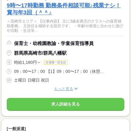
9時〜17時勤務 勤務条件相談可能♪残業ナシ！
賞与年3回（＾＾♪
＜高崎市エリア＞ 【仕事内容】 主に3歳未満児のクラスへの保育補
助業務。 主担任を補助する役目です。 ・年齢や発達に合わせた遊び
や活動 ・生活等...
保育士・幼稚園教諭・学童保育指導員
群馬県高崎市/群馬八幡駅
時給1,180円～
交通費一部支給
09：00〜17：00 【1】09：00〜17：00（休憩...
土曜日 日曜日 祝日
もっと見る
求人詳細を見る
[一般派遣]