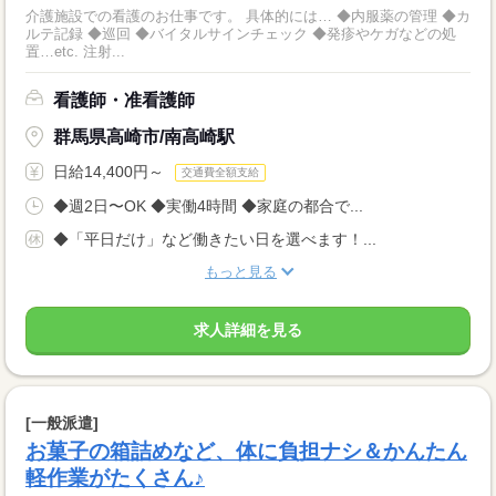
介護施設での看護のお仕事です。 具体的には… ◆内服薬の管理 ◆カ
ルテ記録 ◆巡回 ◆バイタルサインチェック ◆発疹やケガなどの処
置…etc. 注射...
看護師・准看護師
群馬県高崎市/南高崎駅
日給14,400円～
交通費全額支給
◆週2日〜OK ◆実働4時間 ◆家庭の都合で...
◆「平日だけ」など働きたい日を選べます！...
もっと見る
求人詳細を見る
[一般派遣]
お菓子の箱詰めなど、体に負担ナシ＆かんたん
軽作業がたくさん♪