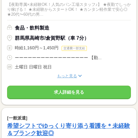
【夜勤専属×未経験OK！人気のパン工場スタッフ♪】 ★夜勤でしっか
り稼げる！ ★未経験からスタートOK！ ★カンタン軽作業で安心◎
★20代〜60代の男...
食品・飲料製造
群馬県高崎市/倉賀野駅（車 7分）
時給1,160円～1,450円
交通費一部支給
ーーーーーーーーーーーーーーーーー 【勤...
土曜日 日曜日 祝日
もっと見る
求人詳細を見る
[一般派遣]
希望シフトでゆっくり寄り添う看護を＊未経験
＆ブランク歓迎◎