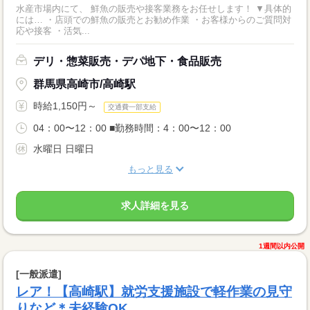
水産市場内にて、 鮮魚の販売や接客業務をお任せします！ ▼具体的
には… ・店頭での鮮魚の販売とお勧め作業 ・お客様からのご質問対
応や接客 ・活気...
デリ・惣菜販売・デパ地下・食品販売
群馬県高崎市/高崎駅
時給1,150円～
交通費一部支給
04：00〜12：00 ■勤務時間：4：00〜12：00
水曜日 日曜日
もっと見る
求人詳細を見る
1週間以内公開
[一般派遣]
レア！【高崎駅】就労支援施設で軽作業の見守
りなど＊未経験OK