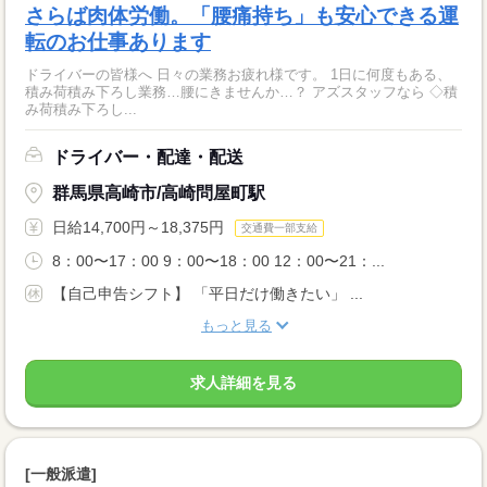
さらば肉体労働。「腰痛持ち」も安心できる運
転のお仕事あります
ドライバーの皆様へ 日々の業務お疲れ様です。 1日に何度もある、
積み荷積み下ろし業務…腰にきませんか…？ アズスタッフなら ◇積
み荷積み下ろし...
ドライバー・配達・配送
群馬県高崎市/高崎問屋町駅
日給14,700円～18,375円
交通費一部支給
8：00〜17：00 9：00〜18：00 12：00〜21：...
【自己申告シフト】 「平日だけ働きたい」 ...
もっと見る
求人詳細を見る
[一般派遣]