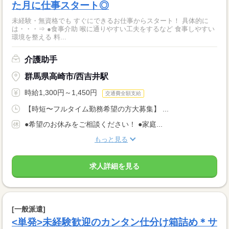
た月に仕事スタート◎
未経験・無資格でも すぐにできるお仕事からスタート！ 具体的に
は・・・⇒ ●食事介助 喉に通りやすい工夫をするなど 食事しやすい
環境を整える 料...
介護助手
群馬県高崎市/西吉井駅
時給1,300円～1,450円
交通費全額支給
【時短〜フルタイム勤務希望の方大募集】 ...
●希望のお休みをご相談ください！ ●家庭...
もっと見る
求人詳細を見る
[一般派遣]
<単発>未経験歓迎のカンタン仕分け箱詰め＊サ