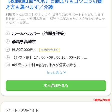
【夜勤/週1回〜OK】日勤よりもコツコツ◎働
き方も選べます／介護
利用者さんが過ごしやすいよう 日常生活のサポートをお願いします
具体的には… ・夜間の巡回 就寝中に変わったことがないかチェッ
クなど ・日常...
ホームヘルパー（訪問介護等）
群馬県高崎市
日給27,000円～
交通費全額支給
【シフト例】 17：00〜09：00 16：00〜10：...
■希望シフト制 ■急なお休みが必要な時も...
もっと見る
求人詳細を見る
1週間以内公開
[パート・アルバイト]