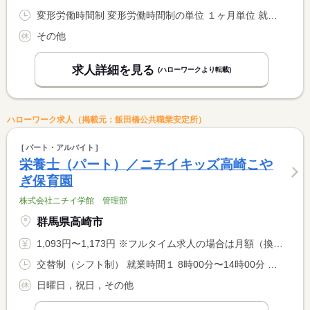
変形労働時間制 変形労働時間制の単位 １ヶ月単位 就業時間１ 8時30分〜17時30分 就業時間２ 9時00分〜18時00分
その他
求人詳細を見る
(ハローワークより転載)
ハローワーク求人（掲載元：飯田橋公共職業安定所）
パート・アルバイト
栄養士（パート）／ニチイキッズ高崎こや
ぎ保育園
株式会社ニチイ学館 管理部
群馬県高崎市
1,093円〜1,173円 ※フルタイム求人の場合は月額（換算額）、パート求人の場合は時間額を表示しています。
交替制（シフト制） 就業時間１ 8時00分〜14時00分 就業時間２ 9時00分〜14時00分 又は 8時00分〜14時00分の時間の間の5時間程度 就業時間に関する特記事項 就業時間相談可。休憩は法定通り付与。
日曜日，祝日，その他