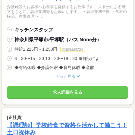
介護施設のお客様へお食事を提供するお仕事です！ 栄養士による献
立をもとに、調理業務等をお願いします。 ・調理業務全般 ・食材の
検品、在庫管理 ・...
キッチンスタッフ
神奈川県平塚市/平塚駅（バス None分）
時給1,225円～1,250円
交通費全額支給
6：30〜15：30 10：30〜19：30 ※施設によ...
◆有給休暇 ◆介護休暇 ◆育児休暇 ◆産前...
もっと見る
求人詳細を見る
[正社員]
【調理師】学校給食で資格を活かして働こう！
土日祝休み