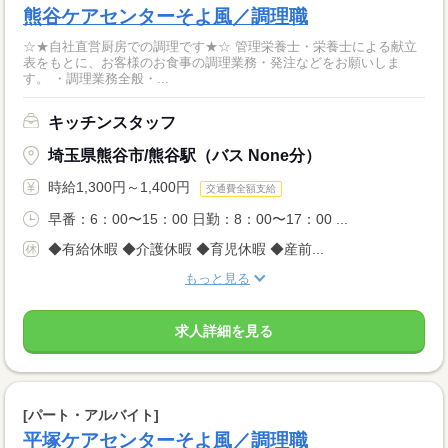
熊谷ケアセンターそよ風／調理職
☆★自社直営厨房での調理です★☆ 管理栄養士・栄養士による献立
表をもとに、お客様のお食事の調理業務・発注などをお願いしま
す。 ・調理業務全般・...
キッチンスタッフ
埼玉県熊谷市/熊谷駅（バス None分）
時給1,300円～1,400円
交通費全額支給
早番：6：00〜15：00 日勤：8：00〜17：00 ...
◆有給休暇 ◆介護休暇 ◆育児休暇 ◆産前...
もっと見る
求人詳細を見る
[パート・アルバイト]
平塚ケアセンターそよ風／調理職