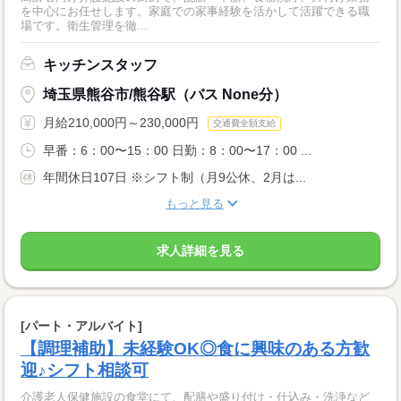
を中心にお任せします。家庭での家事経験を活かして活躍できる職
場です。衛生管理を徹...
キッチンスタッフ
埼玉県熊谷市/熊谷駅（バス None分）
月給210,000円～230,000円
交通費全額支給
早番：6：00〜15：00 日勤：8：00〜17：00 ...
年間休日107日 ※シフト制（月9公休、2月は...
もっと見る
求人詳細を見る
[パート・アルバイト]
【調理補助】未経験OK◎食に興味のある方歓
迎♪シフト相談可
介護老人保健施設の食堂にて、配膳や盛り付け・仕込み・洗浄など