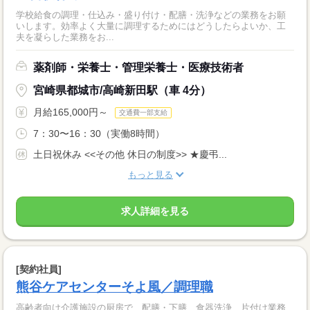
学校給食の調理・仕込み・盛り付け・配膳・洗浄などの業務をお願
いします。効率よく大量に調理するためにはどうしたらよいか、工
夫を凝らした業務をお...
薬剤師・栄養士・管理栄養士・医療技術者
宮崎県都城市/高崎新田駅（車 4分）
月給165,000円～
交通費一部支給
7：30〜16：30（実働8時間）
土日祝休み <<その他 休日の制度>> ★慶弔...
もっと見る
求人詳細を見る
[契約社員]
熊谷ケアセンターそよ風／調理職
高齢者向け介護施設の厨房で、配膳・下膳、食器洗浄、片付け業務