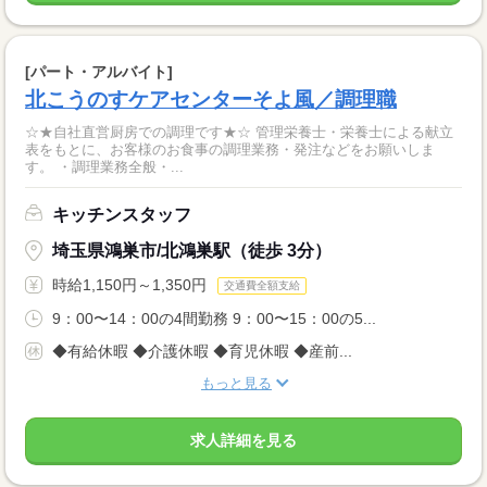
[パート・アルバイト]
北こうのすケアセンターそよ風／調理職
☆★自社直営厨房での調理です★☆ 管理栄養士・栄養士による献立
表をもとに、お客様のお食事の調理業務・発注などをお願いしま
す。 ・調理業務全般・...
キッチンスタッフ
埼玉県鴻巣市/北鴻巣駅（徒歩 3分）
時給1,150円～1,350円
交通費全額支給
9：00〜14：00の4間勤務 9：00〜15：00の5...
◆有給休暇 ◆介護休暇 ◆育児休暇 ◆産前...
もっと見る
求人詳細を見る