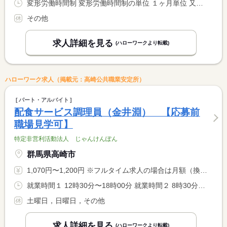
変形労働時間制 変形労働時間制の単位 １ヶ月単位 又は 6時00分〜19時00分の時間の間の8時間 就業時間に関する特記事項 シフト制
その他
求人詳細を見る
(ハローワークより転載)
ハローワーク求人（掲載元：高崎公共職業安定所）
パート・アルバイト
配食サービス調理員（金井淵） 【応募前
職場見学可】
特定非営利活動法人 じゃんけんぽん
群馬県高崎市
1,070円〜1,200円 ※フルタイム求人の場合は月額（換算額）、パート求人の場合は時間額を表示しています。
就業時間１ 12時30分〜18時00分 就業時間２ 8時30分〜14時00分 就業時間に関する特記事項 （１）（２）いずれかの勤務で可 <BR> 時間帯、曜日など詳細はご相談ください。
土曜日，日曜日，その他
求人詳細を見る
(ハローワークより転載)