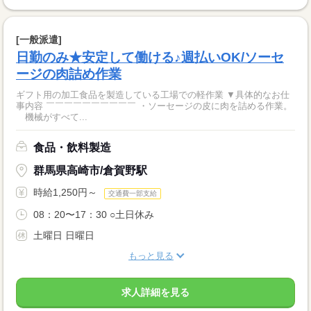
[一般派遣]
日勤のみ★安定して働ける♪週払いOK/ソーセ
ージの肉詰め作業
ギフト用の加工食品を製造している工場での軽作業 ▼具体的なお仕
事内容 ￣￣￣￣￣￣￣￣￣￣ ・ソーセージの皮に肉を詰める作業。
機械がすべて...
食品・飲料製造
群馬県高崎市/倉賀野駅
時給1,250円～
交通費一部支給
08：20〜17：30 ○土日休み
土曜日 日曜日
もっと見る
求人詳細を見る