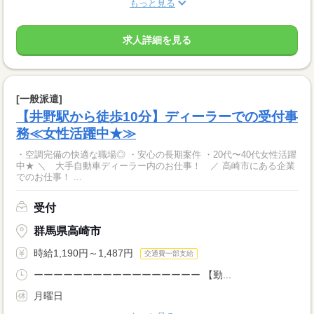
もっと見る
求人詳細を見る
[一般派遣]
【井野駅から徒歩10分】ディーラーでの受付事
務≪女性活躍中★≫
・空調完備の快適な職場◎ ・安心の長期案件 ・20代〜40代女性活躍
中★ ＼ 大手自動車ディーラー内のお仕事！ ／ 高崎市にある企業
でのお仕事！ ...
受付
群馬県高崎市
時給1,190円～1,487円
交通費一部支給
ーーーーーーーーーーーーーーーーー 【勤...
月曜日