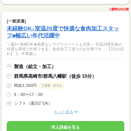
1週間以内公開
[一般派遣]
未経験OK♪室温20度で快適な食肉加工スタッ
フ■幅広い年代活躍中
＼週3〜勤務OK★残業なしでプライベートも充実／ 室温20度前後の
快適な環境で作業できる、食肉加工工場でのお仕事です。 【1日の流
れ】 1）作業服に...
製造（組立・加工）
群馬県高崎市/群馬八幡駅（徒歩 10分）
時給1,350円
交通費一部支給
8：00〜17：00
シフト（週3日‾OK）
もっと見る
求人詳細を見る