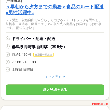
[一般派遣]
＜早朝から夕方までの勤務＞食品のルート配送
■男性活躍中♪
＜＜髪型、髪色自由で自分らしく働ける＞＞ 2tトラックを運転し、
前橋市、高崎市、藤岡市エリアの取引先へ商品をお届けするお仕事
です。 配送先は決ま...
ドライバー・配達・配送
群馬県高崎市/新町駅（車 5分）
時給1,470円
交通費一部支給
7：00〜16：00
土曜日 日曜日
もっと見る
求人詳細を見る
1週間以内公開