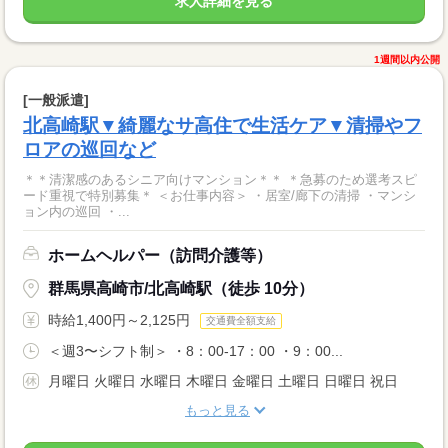
求人詳細を見る
1週間以内公開
[一般派遣]
北高崎駅▼綺麗なサ高住で生活ケア▼清掃やフ
ロアの巡回など
＊＊清潔感のあるシニア向けマンション＊＊ ＊急募のため選考スピ
ード重視で特別募集＊ ＜お仕事内容＞ ・居室/廊下の清掃 ・マンシ
ョン内の巡回 ・...
ホームヘルパー（訪問介護等）
群馬県高崎市/北高崎駅（徒歩 10分）
時給1,400円～2,125円
交通費全額支給
＜週3〜シフト制＞ ・8：00-17：00 ・9：00...
月曜日 火曜日 水曜日 木曜日 金曜日 土曜日 日曜日 祝日
もっと見る