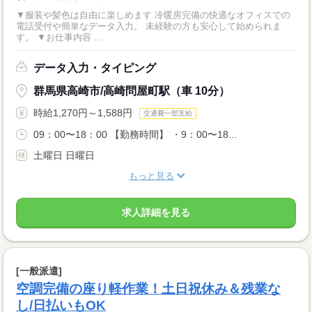
▼服装や髪色は自由に楽しめます 冷暖房完備の快適なオフィスでの
電話受付や簡単なデータ入力。 未経験の方も安心して始められま
す。 ▼お仕事内容 ...
データ入力・タイピング
群馬県高崎市/高崎問屋町駅（車 10分）
時給1,270円～1,588円
交通費一部支給
09：00〜18：00 【勤務時間】 ・9：00〜18...
土曜日 日曜日
もっと見る
求人詳細を見る
[一般派遣]
空調完備の座り軽作業！土日祝休み＆残業な
し/日払いもOK