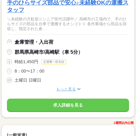
手のひらサイズ部品で安心♪未経験OKの運搬ス
タッフ
＼未経験の方歓迎☆シニア世代活躍中／ 高崎市の工場内で、手のひ
らサイズの部品を台車で運搬するオシゴト☆ 各作業場から部品を回
収し、指定された倉...
倉庫管理・入出荷
群馬県高崎市/高崎駅（車 5分）
時給1,450円
交通費一部支給
8：00〜17：00
土曜日 日曜日
もっと見る
求人詳細を見る
1週間以内公開
[一般派遣]