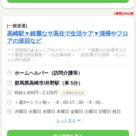
1週間以内公開
[一般派遣]
高崎駅▼綺麗なサ高住で生活ケア▼清掃やフロ
アの巡回など
＊＊清潔感のあるシニア向けマンション＊＊ ＊急募のため選考スピ
ード重視で特別募集＊ ＜お仕事内容＞ ・居室/廊下の清掃 ・マンシ
ョン内の巡回 ・...
ホームヘルパー（訪問介護等）
群馬県高崎市/井野駅（車 5分）
時給1,400円～2,125円
交通費全額支給
＜週3〜シフト制＞ ・8：00-17：00 ・9：00...
月曜日 火曜日 水曜日 木曜日 金曜日 土曜日 日曜日 祝日
もっと見る