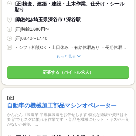
[正]検査、建築・建設・土木作業、仕分け・シール
貼り
[勤務地]/埼玉県深谷市 / 深谷駅
[正]
時給1,600円〜
[正]08:40〜17:40
・シフト相談OK ・土日休み ・有給休暇あり ・長期休暇あり ※会社カレンダーによる
もっと見る
応募する（バイトル求人）
[正]
自動車の機械加工部品マシンオペレーター
かんたん《製造業 半導体製造をお任せします 特別な経験や資格は不
要 誰でもスグに慣れる作業です ・部品を機械にセット ・キズや不良
がないか確認 ...