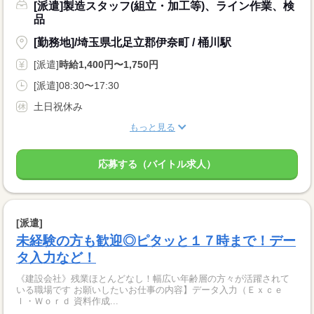
[派遣]製造スタッフ(組立・加工等)、ライン作業、検
品
[勤務地]/埼玉県北足立郡伊奈町 / 桶川駅
[派遣]
時給1,400円〜1,750円
[派遣]08:30〜17:30
土日祝休み
もっと見る
応募する（バイトル求人）
[派遣]
未経験の方も歓迎◎ピタッと１７時まで！デー
タ入力など！
《建設会社》残業ほとんどなし！幅広い年齢層の方々が活躍されて
いる職場です お願いしたいお仕事の内容】データ入力（Ｅｘｃｅ
ｌ・Ｗｏｒｄ 資料作成...