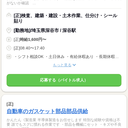
がないか確認 ...
[正]検査、建築・建設・土木作業、仕分け・シール
貼り
[勤務地]/埼玉県深谷市 / 深谷駅
[正]
時給1,600円〜
[正]08:40〜17:40
・シフト相談OK ・土日休み ・有給休暇あり ・長期休暇あり ※会社カレンダーによる
もっと見る
応募する（バイトル求人）
[正]
自動車のガスケット部品部品供給
かんたん《製造業 半導体製造をお任せします 特別な経験や資格は不
要 誰でもスグに慣れる作業です ・部品を機械にセット ・キズや不良