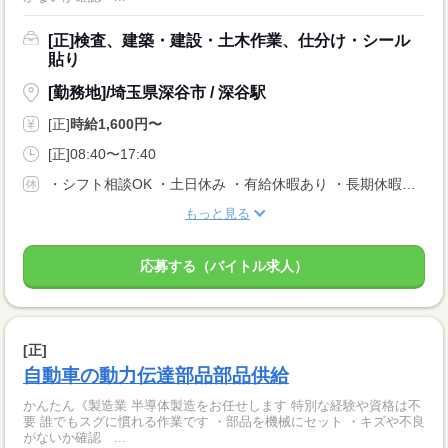
[正]検査、建築・建設・土木作業、仕分け・シール
貼り
[勤務地]/埼玉県深谷市 / 深谷駅
[正]
時給1,600円〜
[正]08:40〜17:40
・シフト相談OK ・土日休み ・有給休暇あり ・長期休暇あり ※会社カレンダーによる
もっと見る
応募する（バイトル求人）
[正]
自動車の動力伝達部品部品供給
かんたん《製造業 半導体製造をお任せします 特別な経験や資格は不
要 誰でもスグに慣れる作業です ・部品を機械にセット ・キズや不良
がないか確認 ...