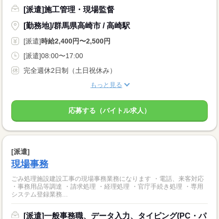
[派遣]施工管理・現場監督
[勤務地]/群馬県高崎市 / 高崎駅
[派遣]
時給2,400円〜2,500円
[派遣]08:00〜17:00
完全週休2日制（土日祝休み）
もっと見る
応募する（バイトル求人）
[派遣]
現場事務
ごみ処理施設建設工事の現場事務業務になります ・電話、来客対応
・事務用品等調達 ・請求処理 ・経理処理 ・官庁手続き処理 ・専用
システム登録業務...
[派遣]一般事務職、データ入力、タイピング(PC・パ