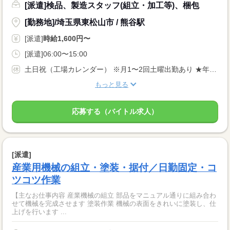
[派遣]検品、製造スタッフ(組立・加工等)、梱包
[勤務地]/埼玉県東松山市 / 熊谷駅
[派遣]
時給1,600円〜
[派遣]06:00〜15:00
土日祝（工場カレンダー） ※月1〜2回土曜出勤あり ★年末年始・GW・夏季休暇あり
もっと見る
応募する（バイトル求人）
[派遣]
産業用機械の組立・塗装・据付／日勤固定・コ
ツコツ作業
【主なお仕事内容 産業機械の組立 部品をマニュアル通りに組み合わ
せて機械を完成させます 塗装作業 機械の表面をきれいに塗装し、仕
上げを行います ...