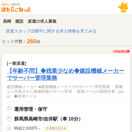
高崎 建設 派遣の求人募集
派遣スタッフ活躍中に関する求人情報を見てみる
260
ヒット件数：
件
3日以内公開
[一般派遣]
【年齢不問】◆残業少なめ◆建設機械メーカー
でサーバー管理業務
建設機械メーカー ■建築機械メーカーでのサーバー管理業務 ・重機
より収集された稼働情報のサーバ管理 ・業務ツールの開発作業（jav
a） ◆使用ツール...
運用管理・保守
群馬県高崎市/吉井駅（車 10分）
時給2,000円～
交通費全額支給