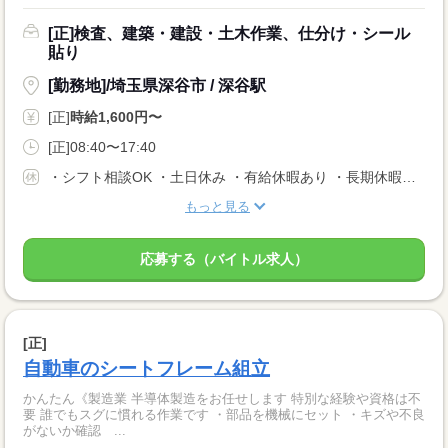
[正]検査、建築・建設・土木作業、仕分け・シール
貼り
[勤務地]/埼玉県深谷市 / 深谷駅
[正]
時給1,600円〜
[正]08:40〜17:40
・シフト相談OK ・土日休み ・有給休暇あり ・長期休暇あり ※会社カレンダーによる
もっと見る
応募する（バイトル求人）
[正]
自動車のシートフレーム組立
かんたん《製造業 半導体製造をお任せします 特別な経験や資格は不
要 誰でもスグに慣れる作業です ・部品を機械にセット ・キズや不良
がないか確認 ...