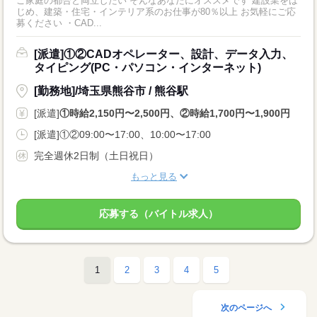
ご家庭の都合と両立したい そんなあなたにオススメです 建設業をは
じめ、建築・住宅・インテリア系のお仕事が80％以上 お気軽にご応
募ください ・CAD...
[派遣]①②CADオペレーター、設計、データ入力、
タイピング(PC・パソコン・インターネット)
[勤務地]/埼玉県熊谷市 / 熊谷駅
[派遣]
①時給2,150円〜2,500円、②時給1,700円〜1,900円
[派遣]①②09:00〜17:00、10:00〜17:00
完全週休2日制（土日祝日）
もっと見る
応募する（バイトル求人）
1
2
3
4
5
次のページへ