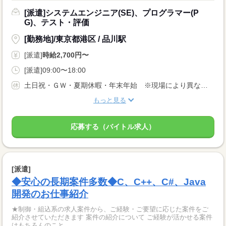
[派遣]システムエンジニア(SE)、プログラマー(P
G)、テスト・評価
[勤務地]/東京都港区 / 品川駅
[派遣]
時給2,700円〜
[派遣]09:00〜18:00
土日祝・ＧＷ・夏期休暇・年末年始 ※現場により異なる 年次有給休暇制度あり(10日/初年度) ※雇用契約6ヵ月経過後に発生
もっと見る
応募する（バイトル求人）
[派遣]
◆安心の長期案件多数◆C、C++、C#、Java
開発のお仕事紹介
★制御・組込系の求人案件から、ご経験・ご要望に応じた案件をご
紹介させていただきます 案件の紹介について ご経験が活かせる案件
はもちろんのこと、...