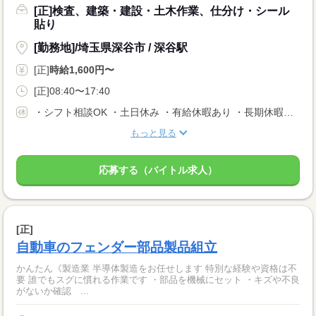
[正]検査、建築・建設・土木作業、仕分け・シール
貼り
[勤務地]/埼玉県深谷市 / 深谷駅
[正]
時給1,600円〜
[正]08:40〜17:40
・シフト相談OK ・土日休み ・有給休暇あり ・長期休暇あり ※会社カレンダーによる
もっと見る
応募する（バイトル求人）
[正]
自動車のフェンダー部品製品組立
かんたん《製造業 半導体製造をお任せします 特別な経験や資格は不
要 誰でもスグに慣れる作業です ・部品を機械にセット ・キズや不良
がないか確認 ...