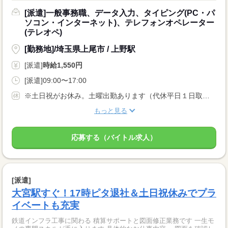
[派遣]一般事務職、データ入力、タイピング(PC・パ
ソコン・インターネット)、テレフォンオペレーター
(テレオペ)
[勤務地]/埼玉県上尾市 / 上野駅
[派遣]
時給1,550円
[派遣]09:00〜17:00
※土日祝がお休み。土曜出勤あります（代休平日１日取得可能）。
もっと見る
応募する（バイトル求人）
[派遣]
大宮駅すぐ！17時ピタ退社＆土日祝休みでプラ
イベートも充実
鉄道インフラ工事に関わる 積算サポートと図面修正業務です 一生モ