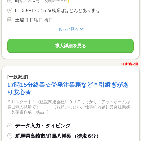
時給1,280円
交通費一部支給
8：30〜17：15 ※残業はほとんどありませ...
土曜日 日曜日 祝日
もっと見る
求人詳細を見る
3日以内公開
[一般派遣]
17時15分終業☆受発注業務など＊引継ぎがあ
り安心★
９月スタート！《建設関連会社》ＯＪＴしっかり！アットホームな
雰囲気の職場です！ 【お願いしたいお仕事の内容】受発注業務
｜見積書作成｜検品（...
データ入力・タイピング
群馬県高崎市/群馬八幡駅（徒歩 6分）