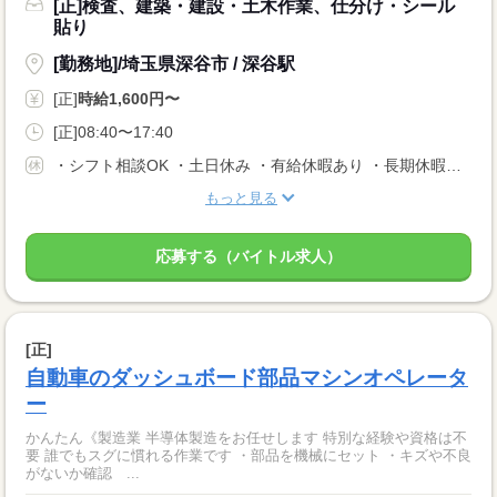
[正]検査、建築・建設・土木作業、仕分け・シール
貼り
[勤務地]/埼玉県深谷市 / 深谷駅
[正]
時給1,600円〜
[正]08:40〜17:40
・シフト相談OK ・土日休み ・有給休暇あり ・長期休暇あり ※会社カレンダーによる
もっと見る
応募する（バイトル求人）
[正]
自動車のダッシュボード部品マシンオペレータ
ー
かんたん《製造業 半導体製造をお任せします 特別な経験や資格は不
要 誰でもスグに慣れる作業です ・部品を機械にセット ・キズや不良
がないか確認 ...