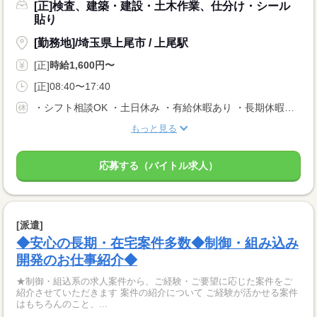
[正]検査、建築・建設・土木作業、仕分け・シール
貼り
[勤務地]/埼玉県上尾市 / 上尾駅
[正]
時給1,600円〜
[正]08:40〜17:40
・シフト相談OK ・土日休み ・有給休暇あり ・長期休暇あり ※会社カレンダーによる
もっと見る
応募する（バイトル求人）
[派遣]
◆安心の長期・在宅案件多数◆制御・組み込み
開発のお仕事紹介◆
★制御・組込系の求人案件から、ご経験・ご要望に応じた案件をご
紹介させていただきます 案件の紹介について ご経験が活かせる案件
はもちろんのこと、...