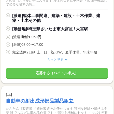
ノの専門スキルが手に入ります 具体的なお仕事内容 ・図面を確認し
て必要な材料の数...
[派遣]躯体工事関連、建築・建設・土木作業、建
築・土木その他
[勤務地]/埼玉県さいたま市大宮区 / 大宮駅
[派遣]
時給1,950円
[派遣]08:00〜17:00
完全週休2日制 土、日、祝 GW、夏季休暇、年末年始
もっと見る
応募する（バイトル求人）
[正]
自動車の射出成形部品製品組立
かんたん《製造業 半導体製造をお任せします 特別な経験や資格は不
要 誰でもスグに慣れる作業です ・部品を機械にセット ・キズや不良