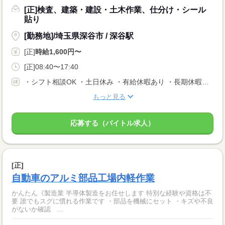
[正]検査、建築・建設・土木作業、仕分け・シール
貼り
[勤務地]/埼玉県深谷市 / 深谷駅
[正]
時給1,600円〜
[正]08:40〜17:40
・シフト相談OK ・土日休み ・有給休暇あり ・長期休暇あり ※会社カレンダーによる
もっと見る
応募する（バイトル求人）
[正]
自動車のアルミ部品工場内軽作業
かんたん《製造業 半導体製造をお任せします 特別な経験や資格は不
要 誰でもスグに慣れる作業です ・部品を機械にセット ・キズや不良
がないか確認 ...