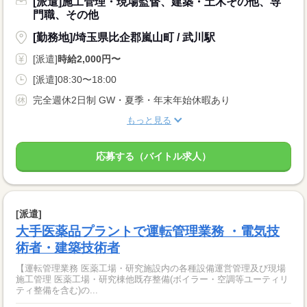
[派遣]施工管理・現場監督、建築・土木その他、専
門職、その他
[勤務地]/埼玉県比企郡嵐山町 / 武川駅
[派遣]
時給2,000円〜
[派遣]08:30〜18:00
完全週休2日制 GW・夏季・年末年始休暇あり
もっと見る
応募する（バイトル求人）
[派遣]
大手医薬品プラントで運転管理業務 ・電気技
術者・建築技術者
【運転管理業務 医薬工場・研究施設内の各種設備運営管理及び現場
施工管理 医薬工場・研究棟他既存整備(ボイラー・空調等ユーティリ
ティ整備を含む)の...