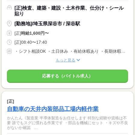
[正]検査、建築・建設・土木作業、仕分け・シール
貼り
[勤務地]/埼玉県深谷市 / 深谷駅
[正]
時給1,600円〜
[正]08:40〜17:40
・シフト相談OK ・土日休み ・有給休暇あり ・長期休暇あり ※会社カレンダーによる
もっと見る
応募する（バイトル求人）
[正]
自動車の天井内装部品工場内軽作業
かんたん《製造業 半導体製造をお任せします 特別な経験や資格は不
要 誰でもスグに慣れる作業です ・部品を機械にセット ・キズや不良
がないか確認 ...