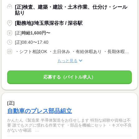
[正]検査、建築・建設・土木作業、仕分け・シール
貼り
[勤務地]/埼玉県深谷市 / 深谷駅
[正]
時給1,600円〜
[正]08:40〜17:40
・シフト相談OK ・土日休み ・有給休暇あり ・長期休暇あり ※会社カレンダーによる
もっと見る
応募する（バイトル求人）
[正]
自動車のプレス部品組立
かんたん《製造業 半導体製造をお任せします 特別な経験や資格は不
要 誰でもスグに慣れる作業です ・部品を機械にセット ・キズや不良
がないか確認 ...