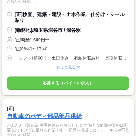
がないか確認 ...
[正]検査、建築・建設・土木作業、仕分け・シール
貼り
[勤務地]/埼玉県深谷市 / 深谷駅
[正]
時給1,600円〜
[正]08:40〜17:40
・シフト相談OK ・土日休み ・有給休暇あり ・長期休暇あり ※会社カレンダーによる
もっと見る
応募する（バイトル求人）
[正]
自動車のボディ部品部品供給
かんたん《製造業 半導体製造をお任せします 特別な経験や資格は不
要 誰でもスグに慣れる作業です ・部品を機械にセット ・キズや不良
がないか確認 ...