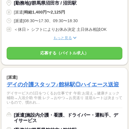
[勤務地]/群馬県沼田市 / 沼田駅
[派遣]
時給1,400円〜2,125円
[派遣]08:30〜17:30、09:30〜18:30
＜休日＞ シフトによりお休み決定 土日休み相談OK
もっと見る
応募する（バイトル求人）
[派遣]
デイの介護スタッフ♪館林駅◎ハイエース送迎
デイサービスの1日をつくるお仕事です 午前:お迎え→健康チェック
補助→入浴介助 午後:レク→おやつ→お見送り 送迎ルートは決まって
いるので、慣れれ...
[派遣]施設内介護・看護、ドライバー・運転手、デ
イサービス