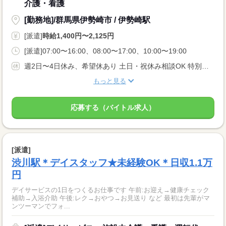
介護・看護
[勤務地]/群馬県伊勢崎市 / 伊勢崎駅
[派遣]
時給1,400円〜2,125円
[派遣]07:00〜16:00、08:00〜17:00、10:00〜19:00
週2日〜4日休み、希望休あり 土日・祝休み相談OK 特別・有給休暇
もっと見る
応募する（バイトル求人）
[派遣]
渋川駅＊デイスタッフ★未経験OK＊日収1.1万
円
デイサービスの1日をつくるお仕事です 午前:お迎え→健康チェック
補助→入浴介助 午後:レク→おやつ→お見送り など 最初は先輩がマ
ンツーマンでフォ...