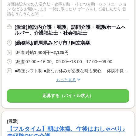
介護施設内での入浴介助・食事介助・ 排せつ介助・レクリエーショ
ン などをお願いします 一緒に歌ったり ゲームをして楽しんだり 昔
話をうんうんと聞...
[派遣]施設内介護・看護、訪問介護・看護/ホームヘ
ルパー、介護福祉士・社会福祉士
[勤務地]/群馬県みどり市 / 阿左美駅
[派遣]
時給1,400円〜2,125円
[派遣]07:00〜16:00、09:00〜18:00、17:00〜09:00
■希望シフト制 ■急なお休みが必要な時も安心 体調不良やご家庭の都合でのお休みにも 理解がある職場です。 言いづらいことはコーディネーターが代わりにお伝えします。 なんでも相談してくださいね。
もっと見る
応募する（バイトル求人）
[派遣]
【フルタイム】朝は体操、午後はおしゃべり♪