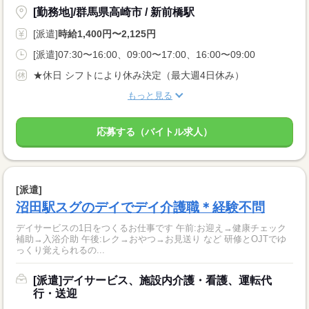
[勤務地]/群馬県高崎市 / 新前橋駅
[派遣]
時給1,400円〜2,125円
[派遣]07:30〜16:00、09:00〜17:00、16:00〜09:00
★休日 シフトにより休み決定（最大週4日休み）
もっと見る
応募する（バイトル求人）
[派遣]
沼田駅スグのデイでデイ介護職＊経験不問
デイサービスの1日をつくるお仕事です 午前:お迎え→健康チェック
補助→入浴介助 午後:レク→おやつ→お見送り など 研修とOJTでゆ
っくり覚えられるの...
[派遣]デイサービス、施設内介護・看護、運転代
行・送迎