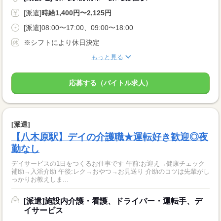
[派遣]
時給1,400円〜2,125円
[派遣]08:00〜17:00、09:00〜18:00
※シフトにより休日決定
もっと見る
応募する（バイトル求人）
[派遣]
【八木原駅】デイの介護職★運転好き歓迎◎夜
勤なし
デイサービスの1日をつくるお仕事です 午前:お迎え→健康チェック
補助→入浴介助 午後:レク→おやつ→お見送り 介助のコツは先輩がし
っかりお教えしま...
[派遣]施設内介護・看護、ドライバー・運転手、デ
イサービス