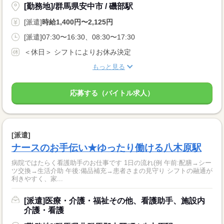
[勤務地]/群馬県安中市 / 磯部駅
[派遣]
時給1,400円〜2,125円
[派遣]07:30〜16:30、08:30〜17:30
＜休日＞ シフトによりお休み決定
もっと見る
応募する（バイトル求人）
[派遣]
ナースのお手伝い★ゆったり働ける八木原駅
病院ではたらく看護助手のお仕事です 1日の流れ(例 午前:配膳→シー
ツ交換→生活介助 午後:備品補充→患者さまの見守り シフトの融通が
利きやすく、家...
[派遣]医療・介護・福祉その他、看護助手、施設内
介護・看護