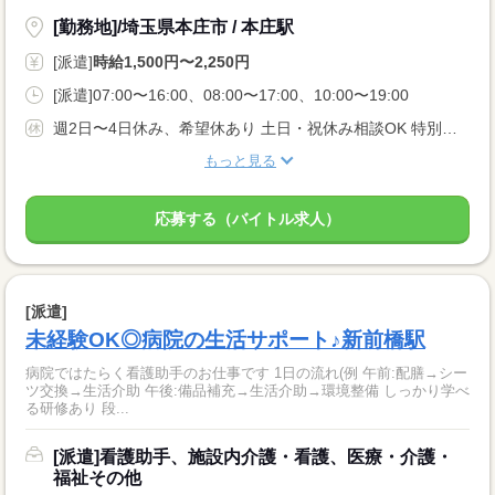
[勤務地]/埼玉県本庄市 / 本庄駅
[派遣]
時給1,500円〜2,250円
[派遣]07:00〜16:00、08:00〜17:00、10:00〜19:00
週2日〜4日休み、希望休あり 土日・祝休み相談OK 特別・有給休暇
もっと見る
応募する（バイトル求人）
[派遣]
未経験OK◎病院の生活サポート♪新前橋駅
病院ではたらく看護助手のお仕事です 1日の流れ(例 午前:配膳→シー
ツ交換→生活介助 午後:備品補充→生活介助→環境整備 しっかり学べ
る研修あり 段...
[派遣]看護助手、施設内介護・看護、医療・介護・
福祉その他