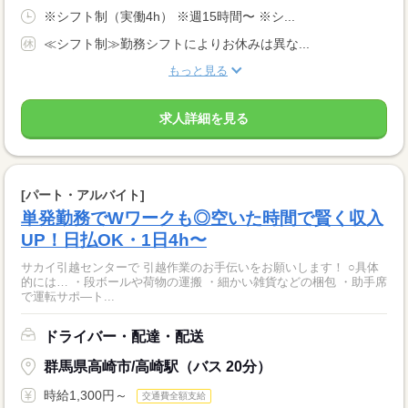
※シフト制（実働4h） ※週15時間〜 ※シ...
≪シフト制≫勤務シフトによりお休みは異な...
もっと見る
求人詳細を見る
[パート・アルバイト]
単発勤務でWワークも◎空いた時間で賢く収入
UP！日払OK・1日4h〜
サカイ引越センターで 引越作業のお手伝いをお願いします！ ○具体
的には… ・段ボールや荷物の運搬 ・細かい雑貨などの梱包 ・助手席
で運転サポ―ト...
ドライバー・配達・配送
群馬県高崎市/高崎駅（バス 20分）
時給1,300円～
交通費全額支給