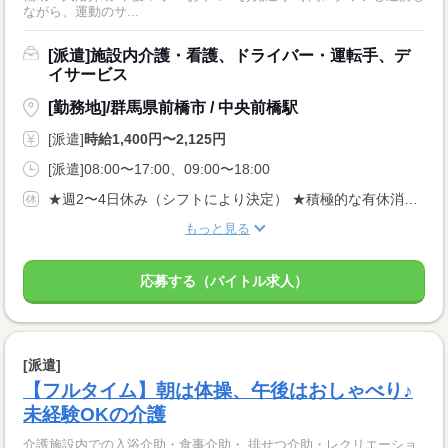
ながら、運動のサ...
[派遣]施設内介護・看護、ドライバー・運転手、デ
イサービス
[勤務地]/群馬県前橋市 / 中央前橋駅
[派遣]
時給1,400円〜2,125円
[派遣]08:00〜17:00、09:00〜18:00
★週2〜4日休み（シフトにより決定） ★積極的な有休消化推奨
もっと見る
応募する（バイトル求人）
[派遣]
【フルタイム】朝は体操、午後はおしゃべり♪
未経験OKの介護
介護施設内での入浴介助・食事介助・ 排せつ介助・レクリエーショ