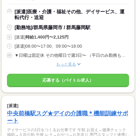
[派遣]医療・介護・福祉その他、デイサービス、運
転代行・送迎
[勤務地]/群馬県藤岡市 / 群馬藤岡駅
[派遣]
時給1,400円〜2,125円
[派遣]08:00〜17:00、09:00〜18:00
▼日曜は固定休 その他曜日で週3日〜 （平日のみ勤務も相談OK！）
もっと見る
応募する（バイトル求人）
[派遣]
中央前橋駅スグ★デイの介護職＊機能訓練サポ
ート
デイサービスの1日をつくるお仕事です 午前:お迎え→健康チェック
補助→入浴介助 午後:レク→おやつ→お見送り 専門スタッフと連携し