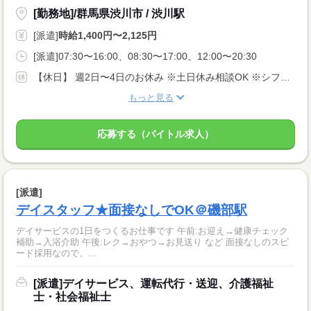
[勤務地]/群馬県渋川市 / 渋川駅
[派遣]
時給1,400円〜2,125円
[派遣]07:30〜16:00、08:30〜17:00、12:00〜20:30
【休日】 週2日〜4日のお休み ※土日休み相談OK ※シフト希望考慮します♪
もっと見る
応募する（バイトル求人）
[派遣]
デイスタッフ★面接なしでOK＠磯部駅
デイサービスの1日をつくるお仕事です 午前:お迎え→健康チェック
補助→入浴介助 午後:レク→おやつ→お見送り など 面接なしのスピ
ード採用なので、...
[派遣]デイサービス、運転代行・送迎、介護福祉
士・社会福祉士