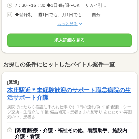
7：30〜16：30 ◆1日4時間〜OK サカイ引...
◆登録制 週1日でも、月1日でも、 自分...
もっと見る
求人詳細を見る
お探しの条件にヒットしたバイトル案件一覧
[派遣]
本庄駅近＊未経験歓迎のサポート職◎病院の生
活サポート介護
病院ではたらく看護助手のお仕事です 1日の流れ(例 午前:配膳→シー
ツ交換→生活介助 午後:備品補充→患者さまの見守り あたたかい雰囲
気の中、患者さ...
[派遣]医療・介護・福祉その他、看護助手、施設内
介護・看護