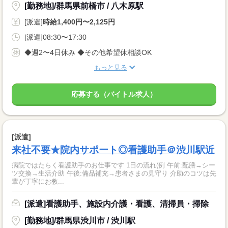
[勤務地]/群馬県前橋市 / 八木原駅
[派遣]
時給1,400円〜2,125円
[派遣]08:30〜17:30
◆週2〜4日休み ◆その他希望休相談OK
もっと見る
応募する（バイトル求人）
[派遣]
来社不要★院内サポート◎看護助手＠渋川駅近
病院ではたらく看護助手のお仕事です 1日の流れ(例 午前:配膳→シー
ツ交換→生活介助 午後:備品補充→患者さまの見守り 介助のコツは先
輩が丁寧にお教...
[派遣]看護助手、施設内介護・看護、清掃員・掃除
[勤務地]/群馬県渋川市 / 渋川駅