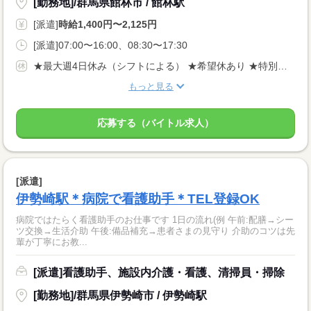
[勤務地]/群馬県館林市 / 館林駅
[派遣]
時給1,400円〜2,125円
[派遣]07:00〜16:00、08:30〜17:30
★最大週4日休み（シフトによる） ★希望休あり ★特別・有給休暇あり
もっと見る
応募する（バイトル求人）
[派遣]
伊勢崎駅＊病院で看護助手＊TEL登録OK
病院ではたらく看護助手のお仕事です 1日の流れ(例 午前:配膳→シー
ツ交換→生活介助 午後:備品補充→患者さまの見守り 介助のコツは先
輩が丁寧にお教...
[派遣]看護助手、施設内介護・看護、清掃員・掃除
[勤務地]/群馬県伊勢崎市 / 伊勢崎駅