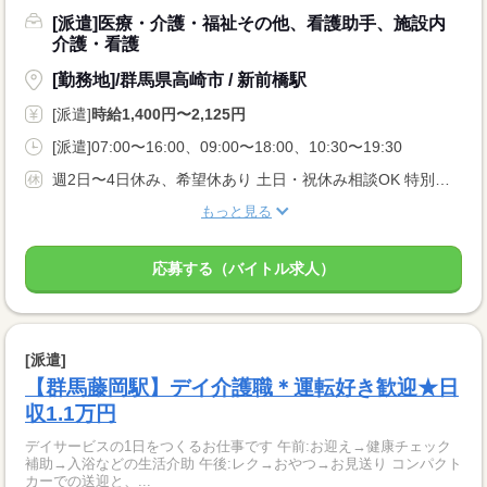
[派遣]医療・介護・福祉その他、看護助手、施設内
介護・看護
[勤務地]/群馬県高崎市 / 新前橋駅
[派遣]
時給1,400円〜2,125円
[派遣]07:00〜16:00、09:00〜18:00、10:30〜19:30
週2日〜4日休み、希望休あり 土日・祝休み相談OK 特別・有給休暇
もっと見る
応募する（バイトル求人）
[派遣]
【群馬藤岡駅】デイ介護職＊運転好き歓迎★日
収1.1万円
デイサービスの1日をつくるお仕事です 午前:お迎え→健康チェック
補助→入浴などの生活介助 午後:レク→おやつ→お見送り コンパクト
カーでの送迎と、...