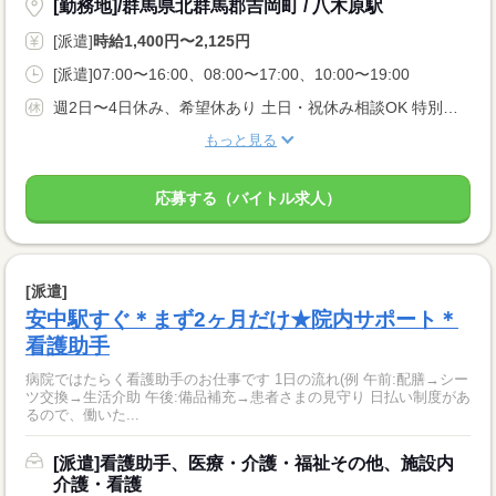
[勤務地]/群馬県北群馬郡吉岡町 / 八木原駅
[派遣]
時給1,400円〜2,125円
[派遣]07:00〜16:00、08:00〜17:00、10:00〜19:00
週2日〜4日休み、希望休あり 土日・祝休み相談OK 特別・有給休暇
もっと見る
応募する（バイトル求人）
[派遣]
安中駅すぐ＊まず2ヶ月だけ★院内サポート＊
看護助手
病院ではたらく看護助手のお仕事です 1日の流れ(例 午前:配膳→シー
ツ交換→生活介助 午後:備品補充→患者さまの見守り 日払い制度があ
るので、働いた...
[派遣]看護助手、医療・介護・福祉その他、施設内
介護・看護