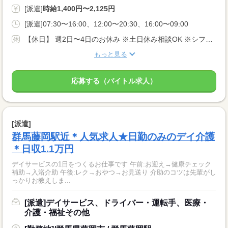
[派遣]
時給1,400円〜2,125円
[派遣]07:30〜16:00、12:00〜20:30、16:00〜09:00
【休日】 週2日〜4日のお休み ※土日休み相談OK ※シフト希望考慮
もっと見る
応募する（バイトル求人）
[派遣]
群馬藤岡駅近＊人気求人★日勤のみのデイ介護
＊日収1.1万円
デイサービスの1日をつくるお仕事です 午前:お迎え→健康チェック
補助→入浴介助 午後:レク→おやつ→お見送り 介助のコツは先輩がし
っかりお教えしま...
[派遣]デイサービス、ドライバー・運転手、医療・
介護・福祉その他