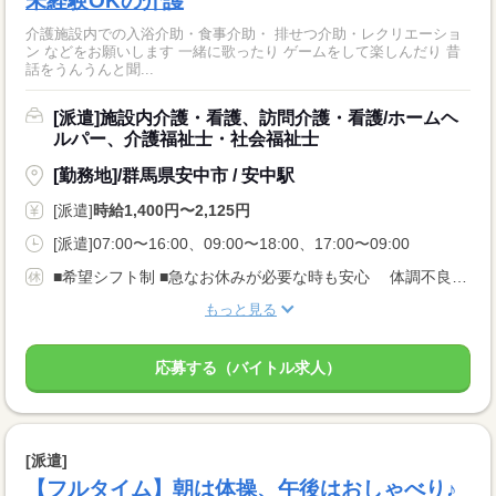
未経験OKの介護
介護施設内での入浴介助・食事介助・ 排せつ介助・レクリエーショ
ン などをお願いします 一緒に歌ったり ゲームをして楽しんだり 昔
話をうんうんと聞...
[派遣]施設内介護・看護、訪問介護・看護/ホームヘ
ルパー、介護福祉士・社会福祉士
[勤務地]/群馬県安中市 / 安中駅
[派遣]
時給1,400円〜2,125円
[派遣]07:00〜16:00、09:00〜18:00、17:00〜09:00
■希望シフト制 ■急なお休みが必要な時も安心 体調不良やご家庭の都合でのお休みにも 理解がある職場です。 言いづらいことはコーディネーターが代わりにお伝えします。 なんでも相談してくださいね。
もっと見る
応募する（バイトル求人）
[派遣]
【フルタイム】朝は体操、午後はおしゃべり♪