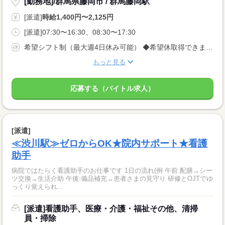
[勤務地]/群馬県藤岡市 / 群馬藤岡駅
[派遣]
時給1,400円〜2,125円
[派遣]07:30〜16:30、08:30〜17:30
希望シフト制（最大週4日休み可能） ◆希望休取得できます♪
もっと見る
応募する（バイトル求人）
[派遣]
≪渋川駅≫ゼロからOK★院内サポート★看護
助手
病院ではたらく看護助手のお仕事です 1日の流れ(例 午前:配膳→シー
ツ交換→生活介助 午後:備品補充→患者さまの見守り 研修とOJTでゆ
っくり覚えられ...
[派遣]看護助手、医療・介護・福祉その他、清掃
員・掃除