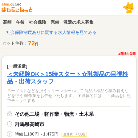
高崎 午後 社会保険 完備 派遣の求人募集
社会保険制度ありに関する求人情報を見てみる
72
ヒット件数：
件
3日以内公開
[一般派遣]
＜未経験OK＞15時スタート☆乳製品の目視検
品・出荷スタッフ
ヨーグルトなどを扱うクリーンルームにて 商品の検品や積み替えな
どを行う 軽作業をお任せいたします。 ▼具体的には… ・商品を目視
でチェックする...
その他工場・軽作業・物流・土木系
群馬県高崎市
時給1,180円～1,475円
交通費一部支給