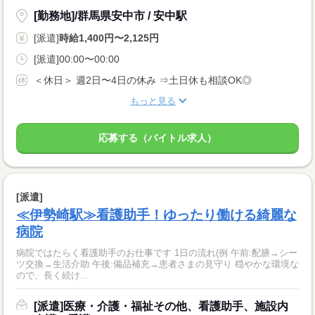
[勤務地]/群馬県安中市 / 安中駅
[派遣]
時給1,400円〜2,125円
[派遣]00:00〜00:00
＜休日＞ 週2日〜4日の休み ⇒土日休も相談OK◎
もっと見る
応募する（バイトル求人）
[派遣]
≪伊勢崎駅≫看護助手！ゆったり働ける綺麗な
病院
病院ではたらく看護助手のお仕事です 1日の流れ(例 午前:配膳→シー
ツ交換→生活介助 午後:備品補充→患者さまの見守り 穏やかな環境な
ので、長く続け...
[派遣]医療・介護・福祉その他、看護助手、施設内