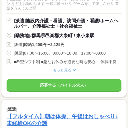
ン などをお願いします 一緒に歌ったり ゲームをして楽しんだり 昔
話をうんうんと聞...
[派遣]施設内介護・看護、訪問介護・看護/ホームヘ
ルパー、介護福祉士・社会福祉士
[勤務地]/群馬県邑楽郡大泉町 / 東小泉駅
[派遣]
時給1,400円〜2,125円
[派遣]07:00〜16:00、09:00〜18:00、17:00〜09:00
■希望シフト制 ■急なお休みが必要な時も安心 体調不良やご家庭の都合でのお休みにも 理解がある職場です。 言いづらいことはコーディネーターが代わりにお伝えします。 なんでも相談してくださいね。
もっと見る
応募する（バイトル求人）
[派遣]
【フルタイム】朝は体操、午後はおしゃべり♪
未経験OKの介護