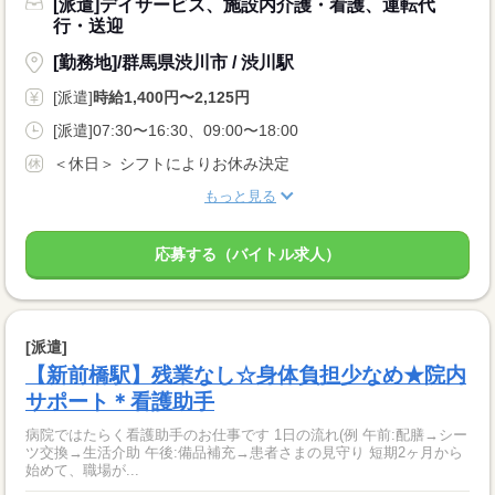
[派遣]デイサービス、施設内介護・看護、運転代
行・送迎
[勤務地]/群馬県渋川市 / 渋川駅
[派遣]
時給1,400円〜2,125円
[派遣]07:30〜16:30、09:00〜18:00
＜休日＞ シフトによりお休み決定
もっと見る
応募する（バイトル求人）
[派遣]
【新前橋駅】残業なし☆身体負担少なめ★院内
サポート＊看護助手
病院ではたらく看護助手のお仕事です 1日の流れ(例 午前:配膳→シー
ツ交換→生活介助 午後:備品補充→患者さまの見守り 短期2ヶ月から
始めて、職場が...