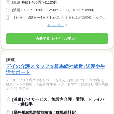
[派遣]
時給1,400円〜2,125円
[派遣]07:30〜16:00、12:00〜20:30、16:00〜09:00
【休日】 週2日〜4日のお休み ※土日休み相談OK ※シフト希望考慮
もっと見る
応募する（バイトル求人）
[派遣]
デイの介護スタッフ☆群馬総社駅近♪送迎や生
活サポート
デイサービスで利用者さんの一日を支えるお仕事です 午前:お迎え→
健康チェック補助→入浴介助 午後:レク→おやつ→お見送り 運転業務
がメインですが...
[派遣]デイサービス、施設内介護・看護、ドライバ
ー・運転手
[勤務地]/群馬県前橋市 / 群馬総社駅