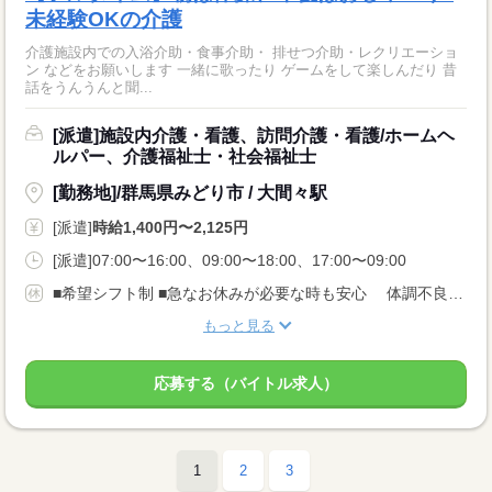
未経験OKの介護
介護施設内での入浴介助・食事介助・ 排せつ介助・レクリエーショ
ン などをお願いします 一緒に歌ったり ゲームをして楽しんだり 昔
話をうんうんと聞...
[派遣]施設内介護・看護、訪問介護・看護/ホームヘ
ルパー、介護福祉士・社会福祉士
[勤務地]/群馬県みどり市 / 大間々駅
[派遣]
時給1,400円〜2,125円
[派遣]07:00〜16:00、09:00〜18:00、17:00〜09:00
■希望シフト制 ■急なお休みが必要な時も安心 体調不良やご家庭の都合でのお休みにも 理解がある職場です。 言いづらいことはコーディネーターが代わりにお伝えします。 なんでも相談してくださいね。
もっと見る
応募する（バイトル求人）
1
2
3