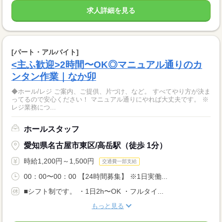
求人詳細を見る
[パート・アルバイト]
<主ふ歓迎>2時間〜OK◎マニュアル通りのカ
ンタン作業｜なか卯
◆ホール/レジ ご案内、ご提供、片づけ、など。 すべてやり方が決ま
ってるので安心ください！ マニュアル通りにやれば大丈夫です。 ※
レジ業務につ...
ホールスタッフ
愛知県名古屋市東区/高岳駅（徒歩 1分）
時給1,200円～1,500円
交通費一部支給
00：00〜00：00 【24時間募集】 ※1日実働...
■シフト制です。 ・1日2h〜OK ・フルタイ...
もっと見る