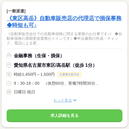
[一般派遣]
《東区高岳》自動車販売店の代理店で損保事務
◆時短も可♪
《自動車販売会社での自動車保険に関する業務のお仕事です♪》 ◆自
動車保険の満期更改業務がメインです♪ ◆申込書類の作成・チェッ
ク、電話による更...
金融事務（生保・損保）
愛知県名古屋市東区/高岳駅（徒歩 1分）
時給1,450円～1,500円
交通費全額支給
9：30-18：00 （休憩60分、実働7時間30分...
日曜日 祝日
もっと見る
求人詳細を見る