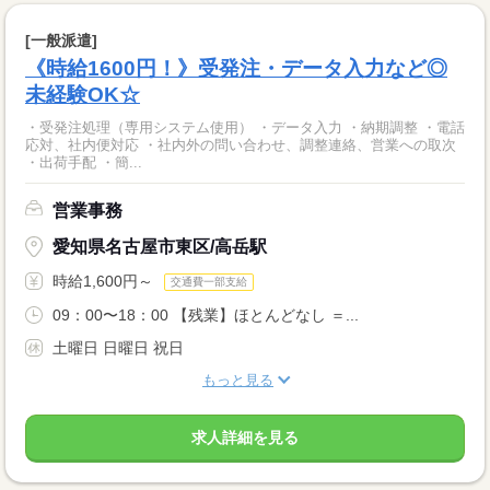
[一般派遣]
《時給1600円！》受発注・データ入力など◎
未経験OK☆
・受発注処理（専用システム使用） ・データ入力 ・納期調整 ・電話
応対、社内便対応 ・社内外の問い合わせ、調整連絡、営業への取次
・出荷手配 ・簡...
営業事務
愛知県名古屋市東区/高岳駅
時給1,600円～
交通費一部支給
09：00〜18：00 【残業】ほとんどなし ＝...
土曜日 日曜日 祝日
もっと見る
求人詳細を見る