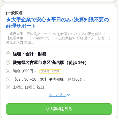
[一般派遣]
★大手企業で安心★平日のみ♪決算知識不要の
経理サポート
＼業界大手！宇佐美グループでのお仕事♪／ バイクの販売会社で
【経理サポート】の募集です！ ≪主な業務≫ ◎経理ソフトを使って
の仕訳入力 ◎請...
経理・会計・財務
愛知県名古屋市東区/高岳駅（徒歩 1分）
時給1,650円～
交通費一部支給
【09：30〜18：30】 ◆実働8h／休憩60分 ...
土曜日 日曜日 祝日
もっと見る
求人詳細を見る