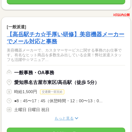
3日以内公開
[一般派遣]
【高岳駅チカ☆手厚い研修】美容機器メーカー
でメール対応と事務
美容機器メーカーで、カスタマーサービスに関する事務のお仕事で
す。有名なヒット商品を多数生み出している企業！弊社派遣スタッ
フも活躍中☆マニュア...
一般事務・OA事務
愛知県名古屋市東区/高岳駅（徒歩 5分）
時給1,500円
交通費一部支給
●8：45〜17：45（休憩時間・12：00〜13：0...
土曜日 日曜日 祝日
もっと見る