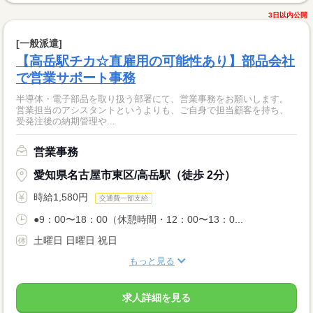
3日以内公開
[一般派遣]
【高岳駅チカ☆直雇用の可能性あり】部品会社
で営業サポート事務
半導体・電子部品を取り扱う部署にて、営業事務をお願いします。
営業担当のアシスタントというよりも、ご自身で担当顧客を持ち、
受発注後の納期管理や...
営業事務
愛知県名古屋市東区/高岳駅（徒歩 2分）
時給1,580円
交通費一部支給
●9：00〜18：00（休憩時間・12：00〜13：0...
土曜日 日曜日 祝日
もっと見る
求人詳細を見る