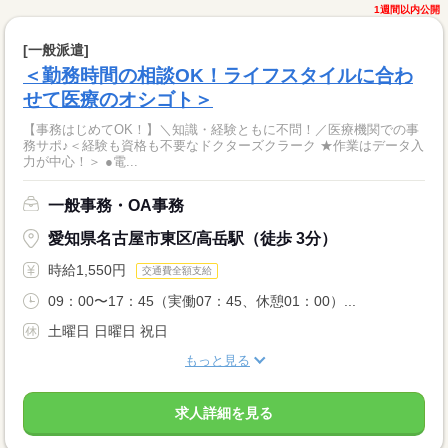
1週間以内公開
[一般派遣]
＜勤務時間の相談OK！ライフスタイルに合わ
せて医療のオシゴト＞
【事務はじめてOK！】＼知識・経験ともに不問！／医療機関での事
務サポ♪＜経験も資格も不要なドクターズクラーク ★作業はデータ入
力が中心！＞ ●電...
一般事務・OA事務
愛知県名古屋市東区/高岳駅（徒歩 3分）
時給1,550円
交通費全額支給
09：00〜17：45（実働07：45、休憩01：00）...
土曜日 日曜日 祝日
もっと見る
求人詳細を見る