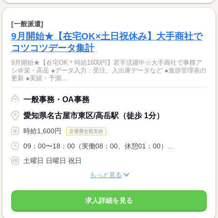
[一般派遣]
9月開始★【在宅OK×土日祝休み】大手商社で
コツコツデータ集計
9月開始★【在宅OK＊時給1600円】若手活躍中☆大手商社で事務ア
シ＠栄・高岳 ●データ入力：受注、入出庫データなど ●進捗管理表の
更新 ●実績・予測...
一般事務・OA事務
愛知県名古屋市東区/高岳駅（徒歩 1分）
時給1,600円
交通費全額支給
09：00〜18：00（実働08：00、休憩01：00）...
土曜日 日曜日 祝日
もっと見る
求人詳細を見る