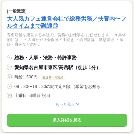
[一般派遣]
大人気カフェ運営会社で総務労務／扶養内〜フ
ルタイムまで融通◎
有名店舗を運営する本社で、労務のお仕事を お任せします。 ▼具体
的には… ・入退社や社会保険の手続き ・給与計算、勤怠管理 ・産
休・育休などの申...
総務・人事・法務・特許事務
愛知県名古屋市東区/高岳駅（徒歩 1分）
時給1,500円
交通費一部支給
09：30〜18：30の間で応相談（希望をお知ら...
土曜日 日曜日 祝日
もっと見る
求人詳細を見る