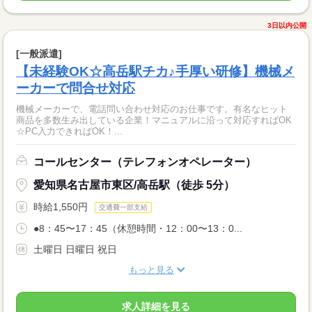
3日以内公開
[一般派遣]
【未経験OK☆高岳駅チカ♪手厚い研修】機械メ
ーカーで問合せ対応
機械メーカーで、電話問い合わせ対応のお仕事です。有名なヒット
商品を多数生み出している企業！マニュアルに沿って対応すればOK
☆PC入力できればOK！...
コールセンター（テレフォンオペレーター）
愛知県名古屋市東区/高岳駅（徒歩 5分）
時給1,550円
交通費一部支給
●8：45〜17：45（休憩時間・12：00〜13：0...
土曜日 日曜日 祝日
もっと見る
求人詳細を見る