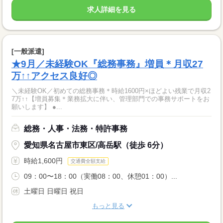
求人詳細を見る
[一般派遣]
★9月／未経験OK『総務事務』増員＊月収27
万↑↑アクセス良好◎
＼未経験OK／初めての総務事務＊時給1600円×ほどよい残業で月収2
7万↑↑【増員募集＊業務拡大に伴い、管理部門での事務サポートをお
願いします】 ●...
総務・人事・法務・特許事務
愛知県名古屋市東区/高岳駅（徒歩 6分）
時給1,600円
交通費全額支給
09：00〜18：00（実働08：00、休憩01：00）...
土曜日 日曜日 祝日
もっと見る