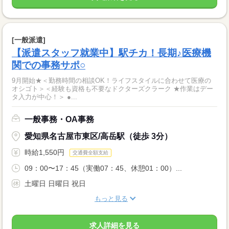
[一般派遣]
【派遣スタッフ就業中】駅チカ！長期♪医療機
関での事務サポ○
9月開始★＜勤務時間の相談OK！ライフスタイルに合わせて医療の
オシゴト＞＜経験も資格も不要なドクターズクラーク ★作業はデー
タ入力が中心！＞ ●...
一般事務・OA事務
愛知県名古屋市東区/高岳駅（徒歩 3分）
時給1,550円
交通費全額支給
09：00〜17：45（実働07：45、休憩01：00）...
土曜日 日曜日 祝日
もっと見る
求人詳細を見る