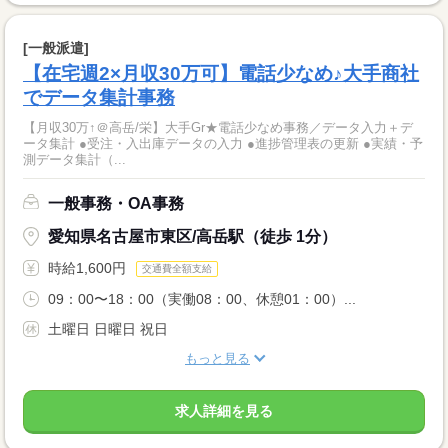
[一般派遣]
【在宅週2×月収30万可】電話少なめ♪大手商社
でデータ集計事務
【月収30万↑＠高岳/栄】大手Gr★電話少なめ事務／データ入力＋デ
ータ集計 ●受注・入出庫データの入力 ●進捗管理表の更新 ●実績・予
測データ集計（...
一般事務・OA事務
愛知県名古屋市東区/高岳駅（徒歩 1分）
時給1,600円
交通費全額支給
09：00〜18：00（実働08：00、休憩01：00）...
土曜日 日曜日 祝日
もっと見る
求人詳細を見る