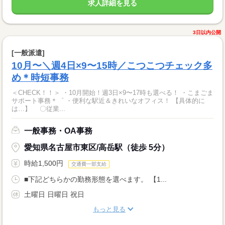
求人詳細を見る
3日以内公開
[一般派遣]
10月〜＼週4日×9〜15時／こつこつチェック多
め＊時短事務
＜CHECK！！＞ ・10月開始！週3日×9〜17時も選べる！ ・こまごま
サポート事務＊゜ ・便利な駅近＆きれいなオフィス！ 【具体的に
は…】 〇従業...
一般事務・OA事務
愛知県名古屋市東区/高岳駅（徒歩 5分）
時給1,500円
交通費一部支給
■下記どちらかの勤務形態を選べます。 【1...
土曜日 日曜日 祝日
もっと見る