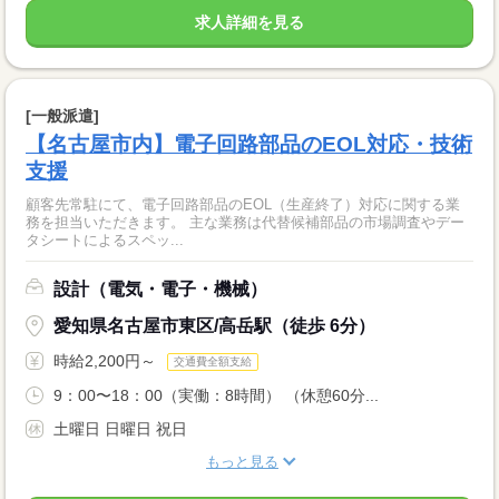
求人詳細を見る
[一般派遣]
【名古屋市内】電子回路部品のEOL対応・技術
支援
顧客先常駐にて、電子回路部品のEOL（生産終了）対応に関する業
務を担当いただきます。 主な業務は代替候補部品の市場調査やデー
タシートによるスペッ...
設計（電気・電子・機械）
愛知県名古屋市東区/高岳駅（徒歩 6分）
時給2,200円～
交通費全額支給
9：00〜18：00（実働：8時間） （休憩60分...
土曜日 日曜日 祝日
もっと見る