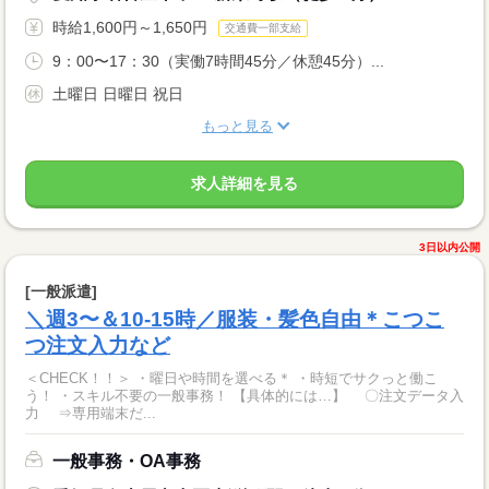
時給1,600円～1,650円
交通費一部支給
9：00〜17：30（実働7時間45分／休憩45分）...
土曜日 日曜日 祝日
もっと見る
求人詳細を見る
3日以内公開
[一般派遣]
＼週3〜＆10-15時／服装・髪色自由＊こつこ
つ注文入力など
＜CHECK！！＞ ・曜日や時間を選べる＊ ・時短でサクっと働こ
う！ ・スキル不要の一般事務！ 【具体的には…】 〇注文データ入
力 ⇒専用端末だ...
一般事務・OA事務