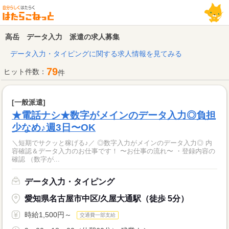
高岳 データ入力 派遣の求人募集
データ入力・タイピングに関する求人情報を見てみる
79
ヒット件数：
件
[一般派遣]
★電話ナシ★数字がメインのデータ入力◎負担
少なめ♪週3日〜OK
＼短期でサクッと稼げる♪／ ◎数字入力がメインのデータ入力◎ 内
容確認＆データ入力のお仕事です！ 〜お仕事の流れ〜 ・登録内容の
確認 （数字が...
データ入力・タイピング
愛知県名古屋市中区/久屋大通駅（徒歩 5分）
時給1,500円～
交通費一部支給