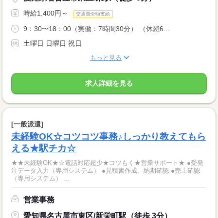
時給1,400円～
交通費全額支給
9：30〜18：00（実働：7時間30分） （休憩6...
土曜日 日曜日 祝日
もっと見る
求人詳細を見る
[一般派遣]
未経験OK☆コツコツ事務♪しっかり教えてもら
える★駅チカ☆
★★未経験OK★☆電話対応超少★コツもく★営業サポート★ ●受発
注データ入力（専用システム） ●見積書作成、納期確認 ●売上確認
（専用システム） ...
営業事務
愛知県名古屋市東区/新栄町駅（徒歩 3分）