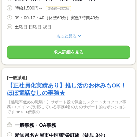
時給1,500円～
交通費一部支給
09：00-17：40（休憩60分）実働7時間40分 ...
土曜日 日曜日 祝日
もっと見る
求人詳細を見る
[一般派遣]
【正社員化実績あり】推し活のお休みもOK！
ほぼ電話なしの事務★
【離職率低めの職場！】サポート役で気楽にスタート★コツコツ事
務♪＜メインで対応している事務4名の方のサポート的なポジション
です ★＞ ●伝票の...
一般事務・OA事務
愛知県名古屋市中区/新栄町駅（徒歩 3分）