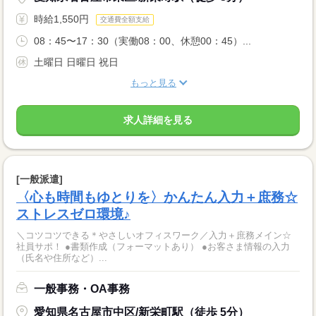
時給1,550円
交通費全額支給
08：45〜17：30（実働08：00、休憩00：45）...
土曜日 日曜日 祝日
もっと見る
求人詳細を見る
[一般派遣]
〈心も時間もゆとりを〉かんたん入力＋庶務☆
ストレスゼロ環境♪
＼コツコツできる＊やさしいオフィスワーク／入力＋庶務メイン☆
社員サポ！ ●書類作成（フォーマットあり） ●お客さま情報の入力
（氏名や住所など）...
一般事務・OA事務
愛知県名古屋市中区/新栄町駅（徒歩 5分）