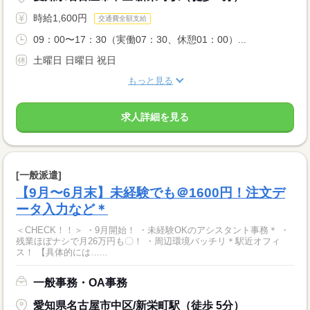
時給1,600円
交通費全額支給
09：00〜17：30（実働07：30、休憩01：00）...
土曜日 日曜日 祝日
もっと見る
求人詳細を見る
[一般派遣]
【9月〜6月末】未経験でも＠1600円！注文デ
ータ入力など＊
＜CHECK！！＞ ・9月開始！ ・未経験OKのアシスタント事務＊ ・
残業ほぼナシで月26万円も〇！ ・周辺環境バッチリ＊駅近オフィ
ス！ 【具体的には…...
一般事務・OA事務
愛知県名古屋市中区/新栄町駅（徒歩 5分）