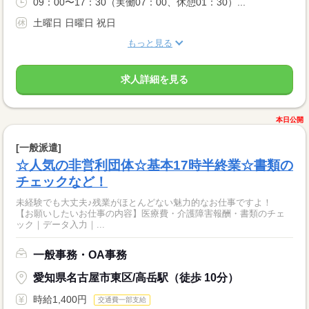
09：00〜17：30（実働07：00、休憩01：30）...
土曜日 日曜日 祝日
もっと見る
求人詳細を見る
本日公開
[一般派遣]
☆人気の非営利団体☆基本17時半終業☆書類の
チェックなど！
未経験でも大丈夫♪残業がほとんどない魅力的なお仕事ですよ！
【お願いしたいお仕事の内容】医療費・介護障害報酬・書類のチェ
ック｜データ入力｜...
一般事務・OA事務
愛知県名古屋市東区/高岳駅（徒歩 10分）
時給1,400円
交通費一部支給