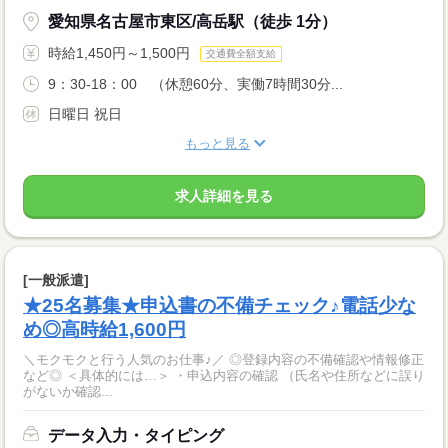
愛知県名古屋市東区/高岳駅（徒歩 1分）
時給1,450円～1,500円
交通費全額支給
9：30-18：00 （休憩60分、実働7時間30分...
日曜日 祝日
もっと見る
求人詳細を見る
[一般派遣]
★25名募集★申込書の不備チェック♪電話少な
め◎高時給1,600円
＼モクモクと行う人気のお仕事♪／ ◎登録内容の不備確認や情報修正
など◎ ＜具体的には…＞ ・申込内容の確認 （氏名や住所などに誤り
がないか確認...
データ入力・タイピング