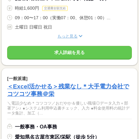
時給1,600円
交通費全額支給
09：00〜17：00（実働07：00、休憩01：00）...
土曜日 日曜日 祝日
もっと見る
求人詳細を見る
[一般派遣]
＜Excel活かせる＞残業なし＊大手電力会社で
コツコツ事務＠栄
＼電話少なめ＊コツコツ／おだやか＆優しい職場◎データ入力＋部
署アシ♪ ●システム利用申込書チェック、入力 ●料金使用料の統計デ
ータ集計、加工（...
一般事務・OA事務
愛知県名古屋市東区/栄駅（徒歩 5分）