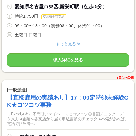
愛知県名古屋市東区/新栄町駅（徒歩 5分）
時給1,750円
交通費全額支給
09：00〜18：00（実働08：00、休憩01：00）...
土曜日 日曜日
もっと見る
求人詳細を見る
3日以内公開
[一般派遣]
【直接雇用の実績あり】17：00定時◎未経験O
K★コツコツ事務
＼Excelスキル不問◎／マイペースにコツコツ◎書類チェック・デー
タ入力 ●企業や各支店から届く申込書類のチェック ●不備があれば、
電話で担当者へ...