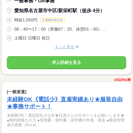
一般事務・OA事務
愛知県名古屋市中区/新栄町駅（徒歩 4分）
時給1,550円
交通費全額支給
08：40〜17：00（実働07：20、休憩01：00）...
土曜日 日曜日 祝日
もっと見る
求人詳細を見る
3日以内公開
[一般派遣]
未経験OK《電話少》直雇実績あり★服装自由
★事務サポート！
未経験OK！電話対応少な目★社員さんのサポートをお願いします★
●契約情報の入力 ●見積書・契約書・請求書の作成、発送 ●進捗管理
表の更新（Excel...