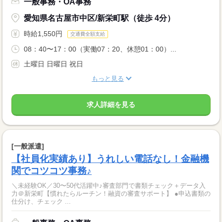
一般事務・OA事務
愛知県名古屋市中区/新栄町駅（徒歩 4分）
時給1,550円
交通費全額支給
08：40〜17：00（実働07：20、休憩01：00）...
土曜日 日曜日 祝日
もっと見る
求人詳細を見る
[一般派遣]
【社員化実績あり】うれしい電話なし！金融機
関でコツコツ事務♪
＼未経験OK／30〜50代活躍中♪審査部門で書類チェック＋データ入
力＠新栄町【慣れたらルーチン！融資の審査サポート】 ●申込書類の
仕分け、チェック ...