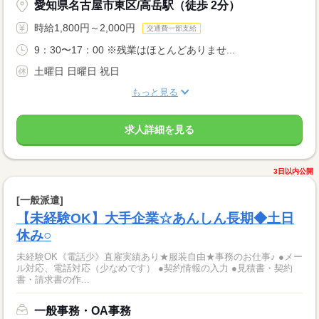
愛知県名古屋市東区/高岳駅（徒歩 2分）
時給1,800円～2,000円
交通費一部支給
9：30〜17：00 ※残業はほとんどありませ...
土曜日 日曜日 祝日
もっと見る
求人詳細を見る
3日以内公開
[一般派遣]
【未経験OK】大手企業☆あんしん長期◆土日
休み○
未経験OK《電話少》直雇実績あり★服装自由★事務のお仕事♪ ●メー
ル対応、電話対応（少なめです） ●契約情報の入力 ●見積書・契約
書・請求書の作...
一般事務・OA事務