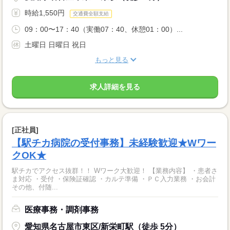
時給1,550円
交通費全額支給
09：00〜17：40（実働07：40、休憩01：00）...
土曜日 日曜日 祝日
もっと見る
求人詳細を見る
[正社員]
【駅チカ病院の受付事務】未経験歓迎★Wワー
クOK★
駅チカでアクセス抜群！！ Wワーク大歓迎！ 【業務内容】 ・患者さ
ま対応 ・受付 ・保険証確認 ・カルテ準備 ・ＰＣ入力業務 ・お会計
その他、付随...
医療事務・調剤事務
愛知県名古屋市東区/新栄町駅（徒歩 5分）