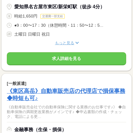
愛知県名古屋市東区/新栄町駅（徒歩 4分）
時給1,650円
交通費一部支給
●9：00〜17：30（休憩時間・11：50〜12：5...
土曜日 日曜日 祝日
もっと見る
求人詳細を見る
[一般派遣]
《東区高岳》自動車販売店の代理店で損保事務
◆時短も可♪
《自動車販売会社での自動車保険に関する業務のお仕事です♪》 ◆自
動車保険の満期更改業務がメインです♪ ◆申込書類の作成・チェッ
ク、電話による更...
金融事務（生保・損保）