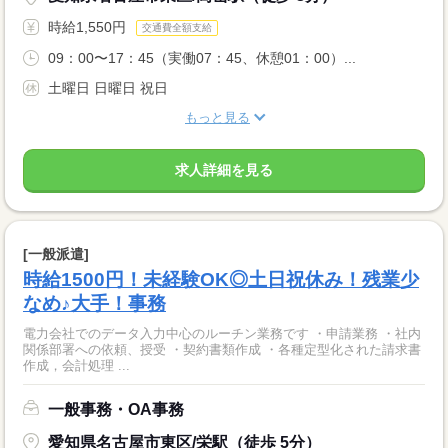
時給1,550円
交通費全額支給
09：00〜17：45（実働07：45、休憩01：00）...
土曜日 日曜日 祝日
もっと見る
求人詳細を見る
[一般派遣]
時給1500円！未経験OK◎土日祝休み！残業少
なめ♪大手！事務
電力会社でのデータ入力中心のルーチン業務です ・申請業務 ・社内
関係部署への依頼、授受 ・契約書類作成 ・各種定型化された請求書
作成，会計処理 ...
一般事務・OA事務
愛知県名古屋市東区/栄駅（徒歩 5分）