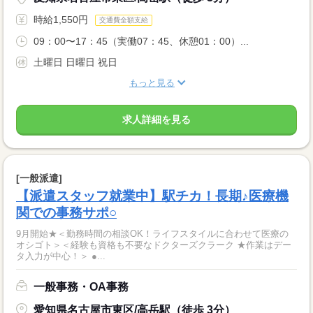
時給1,550円
交通費全額支給
09：00〜17：45（実働07：45、休憩01：00）...
土曜日 日曜日 祝日
もっと見る
求人詳細を見る
[一般派遣]
【派遣スタッフ就業中】駅チカ！長期♪医療機
関での事務サポ○
9月開始★＜勤務時間の相談OK！ライフスタイルに合わせて医療の
オシゴト＞＜経験も資格も不要なドクターズクラーク ★作業はデー
タ入力が中心！＞ ●...
一般事務・OA事務
愛知県名古屋市東区/高岳駅（徒歩 3分）