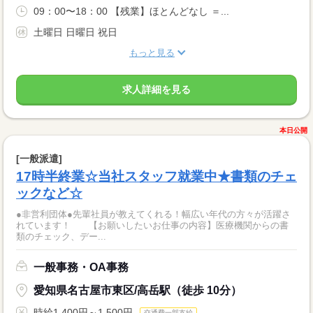
09：00〜18：00 【残業】ほとんどなし ＝...
土曜日 日曜日 祝日
もっと見る
求人詳細を見る
本日公開
[一般派遣]
17時半終業☆当社スタッフ就業中★書類のチェ
ックなど☆
●非営利団体●先輩社員が教えてくれる！幅広い年代の方々が活躍さ
れています！ 【お願いしたいお仕事の内容】医療機関からの書
類のチェック、デー...
一般事務・OA事務
愛知県名古屋市東区/高岳駅（徒歩 10分）
時給1,400円～1,500円
交通費一部支給