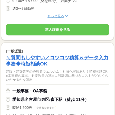
9：00〜18：00（休憩60分） 残業ナシ♪
週3〜5日勤務
もっと見る
求人詳細を見る
[一般派遣]
＼質問もしやすい／コツコツ積算＆データ入力
事務◆時短相談OK
建設・建築業界の経験者ウェルカム！社員化実績あり！時短相談OK
●工事費の算出、必要数量の算出→設計図に基づきコストがどのくら
いかかるかを算出 ...
一般事務・OA事務
愛知県名古屋市東区/森下駅（徒歩 11分）
時給1,900円
交通費全額支給