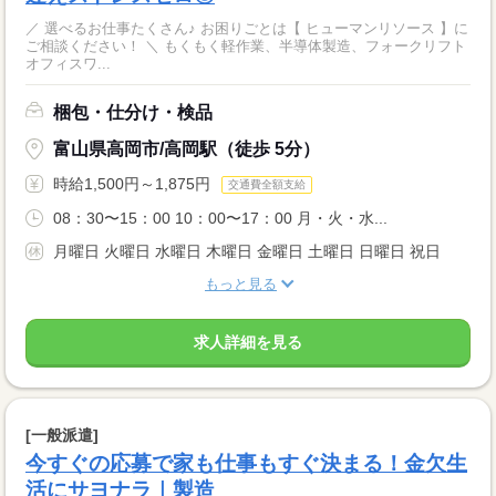
／ 選べるお仕事たくさん♪ お困りごとは【 ヒューマンリソース 】に
ご相談ください！ ＼ もくもく軽作業、半導体製造、フォークリフト
オフィスワ...
梱包・仕分け・検品
富山県高岡市/高岡駅（徒歩 5分）
時給1,500円～1,875円
交通費全額支給
08：30〜15：00 10：00〜17：00 月・火・水...
月曜日 火曜日 水曜日 木曜日 金曜日 土曜日 日曜日 祝日
もっと見る
求人詳細を見る
[一般派遣]
今すぐの応募で家も仕事もすぐ決まる！金欠生
活にサヨナラ｜製造