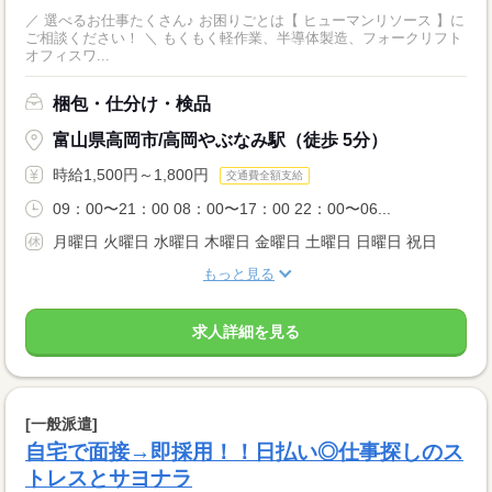
／ 選べるお仕事たくさん♪ お困りごとは【 ヒューマンリソース 】に
ご相談ください！ ＼ もくもく軽作業、半導体製造、フォークリフト
オフィスワ...
梱包・仕分け・検品
富山県高岡市/高岡やぶなみ駅（徒歩 5分）
時給1,500円～1,800円
交通費全額支給
09：00〜21：00 08：00〜17：00 22：00〜06...
月曜日 火曜日 水曜日 木曜日 金曜日 土曜日 日曜日 祝日
もっと見る
求人詳細を見る
[一般派遣]
自宅で面接→即採用！！日払い◎仕事探しのス
トレスとサヨナラ