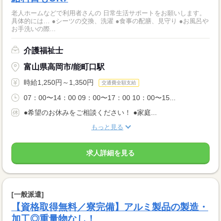
老人ホームなどで利用者さんの 日常生活サポートをお願いします。
具体的には… ●シーツの交換、洗濯 ●食事の配膳、見守り ●お風呂や
お手洗いの際...
介護福祉士
富山県高岡市/能町口駅
時給1,250円～1,350円
交通費全額支給
07：00〜14：00 09：00〜17：00 10：00〜15...
●希望のお休みをご相談ください！ ●家庭...
もっと見る
求人詳細を見る
[一般派遣]
【資格取得無料／寮完備】アルミ製品の製造・
加工◎重量物なし！