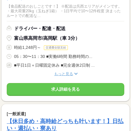
【食品配送のおしごとです！】 ※配送は呉西エリアがメインです。
・最大荷重20kg（玉ねぎ1箱） ・1日平均で10〜12件程度 決まった
ルートでの配送な...
ドライバー・配達・配送
富山県高岡市/高岡駅（車 3分）
時給1,248円～
交通費全額支給
05：30〜11：30 ■実働6時間 勤務時間の...
■平日1日＋日曜固定休み ■完全週休2日制 ...
もっと見る
求人詳細を見る
[一般派遣]
【休日多め・高時給どっちも叶います！】日払
い・週払い・寮あり