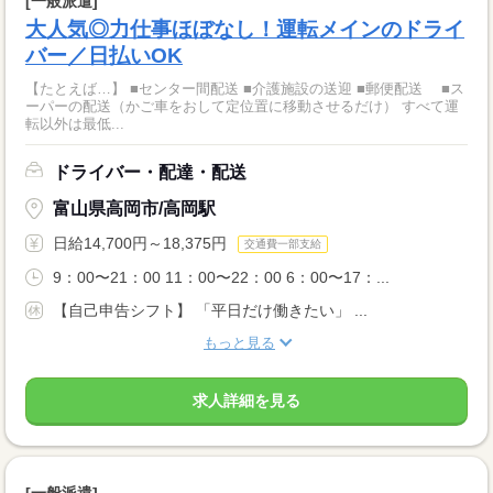
[一般派遣]
大人気◎力仕事ほぼなし！運転メインのドライ
バー／日払いOK
【たとえば…】 ■センター間配送 ■介護施設の送迎 ■郵便配送 ■ス
ーパーの配送（かご車をおして定位置に移動させるだけ） すべて運
転以外は最低...
ドライバー・配達・配送
富山県高岡市/高岡駅
日給14,700円～18,375円
交通費一部支給
9：00〜21：00 11：00〜22：00 6：00〜17：...
【自己申告シフト】 「平日だけ働きたい」 ...
もっと見る
求人詳細を見る