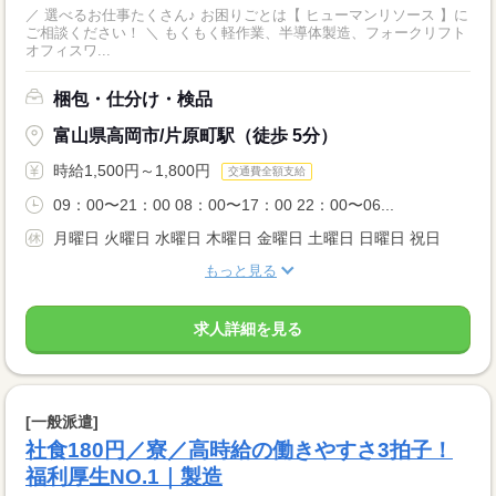
／ 選べるお仕事たくさん♪ お困りごとは【 ヒューマンリソース 】に
ご相談ください！ ＼ もくもく軽作業、半導体製造、フォークリフト
オフィスワ...
梱包・仕分け・検品
富山県高岡市/片原町駅（徒歩 5分）
時給1,500円～1,800円
交通費全額支給
09：00〜21：00 08：00〜17：00 22：00〜06...
月曜日 火曜日 水曜日 木曜日 金曜日 土曜日 日曜日 祝日
もっと見る
求人詳細を見る
[一般派遣]
社食180円／寮／高時給の働きやすさ3拍子！
福利厚生NO.1｜製造