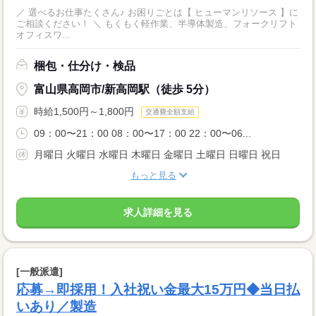
／ 選べるお仕事たくさん♪ お困りごとは【 ヒューマンリソース 】に
ご相談ください！ ＼ もくもく軽作業、半導体製造、フォークリフト
オフィスワ...
梱包・仕分け・検品
富山県高岡市/新高岡駅（徒歩 5分）
時給1,500円～1,800円
交通費全額支給
09：00〜21：00 08：00〜17：00 22：00〜06...
月曜日 火曜日 水曜日 木曜日 金曜日 土曜日 日曜日 祝日
もっと見る
求人詳細を見る
[一般派遣]
応募→即採用！入社祝い金最大15万円◆当日払
いあり／製造