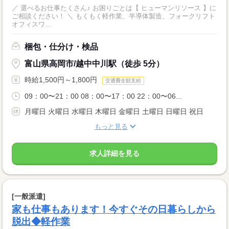
／ 選べるお仕事たくさん♪ お困りごとは【 ヒューマンリソース 】に
ご相談ください！ ＼ もくもく軽作業、半導体製造、フォークリフト
オフィスワ...
梱包・仕分け・検品
富山県高岡市/越中中川駅（徒歩 5分）
時給1,500円～1,800円
交通費全額支給
09：00〜21：00 08：00〜17：00 22：00〜06...
月曜日 火曜日 水曜日 木曜日 金曜日 土曜日 日曜日 祝日
もっと見る
求人詳細を見る
[一般派遣]
家も仕事もあります！今すぐその日暮らしから
脱出◆軽作業