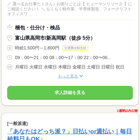
／ 選べるお仕事たくさん♪ お困りごとは【 ヒューマンリソース 】に
ご相談ください！ ＼ もくもく軽作業、半導体製造、フォークリフト
オフィスワ...
梱包・仕分け・検品
富山県高岡市/新高岡駅（徒歩 5分）
時給1,500円～1,800円
交通費全額支給
09：00〜21：00 08：00〜17：00 22：00〜06...
月曜日 火曜日 水曜日 木曜日 金曜日 土曜日 日曜日 祝日
もっと見る
求人詳細を見る
1週間以内公開
[一般派遣]
「あなたはどっち派？」日払いor週払い｜毎日
給料日もOK♪