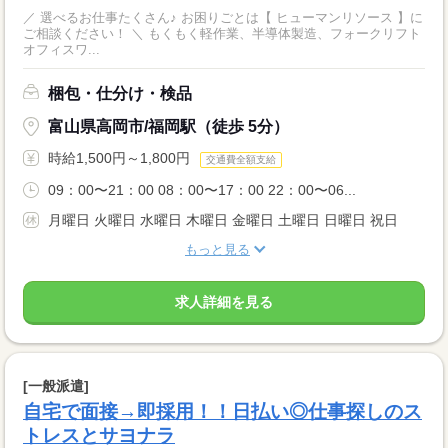
／ 選べるお仕事たくさん♪ お困りごとは【 ヒューマンリソース 】に
ご相談ください！ ＼ もくもく軽作業、半導体製造、フォークリフト
オフィスワ...
梱包・仕分け・検品
富山県高岡市/福岡駅（徒歩 5分）
時給1,500円～1,800円
交通費全額支給
09：00〜21：00 08：00〜17：00 22：00〜06...
月曜日 火曜日 水曜日 木曜日 金曜日 土曜日 日曜日 祝日
もっと見る
求人詳細を見る
[一般派遣]
自宅で面接→即採用！！日払い◎仕事探しのス
トレスとサヨナラ