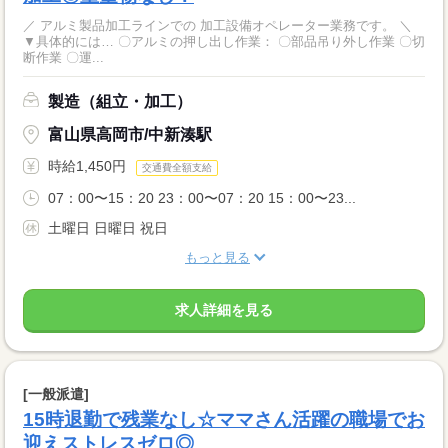
／ アルミ製品加工ラインでの 加工設備オペレーター業務です。 ＼
▼具体的には… 〇アルミの押し出し作業： 〇部品吊り外し作業 〇切
断作業 〇運...
製造（組立・加工）
富山県高岡市/中新湊駅
時給1,450円
交通費全額支給
07：00〜15：20 23：00〜07：20 15：00〜23...
土曜日 日曜日 祝日
もっと見る
求人詳細を見る
[一般派遣]
15時退勤で残業なし☆ママさん活躍の職場でお
迎えストレスゼロ◎