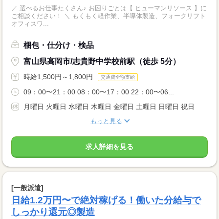
／ 選べるお仕事たくさん♪ お困りごとは【 ヒューマンリソース 】に
ご相談ください！ ＼ もくもく軽作業、半導体製造、フォークリフト
オフィスワ...
梱包・仕分け・検品
富山県高岡市/志貴野中学校前駅（徒歩 5分）
時給1,500円～1,800円
交通費全額支給
09：00〜21：00 08：00〜17：00 22：00〜06...
月曜日 火曜日 水曜日 木曜日 金曜日 土曜日 日曜日 祝日
もっと見る
求人詳細を見る
[一般派遣]
日給1.2万円〜で絶対稼げる！働いた分給与で
しっかり還元◎製造