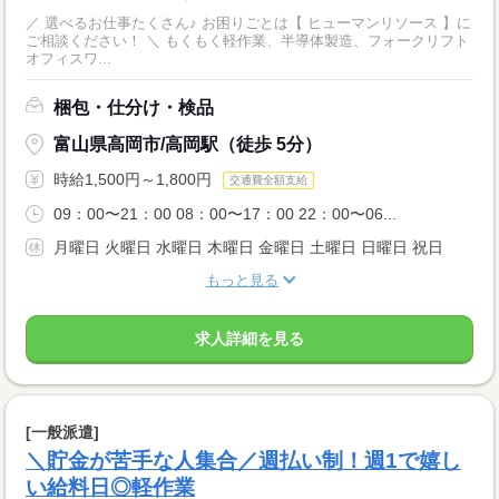
／ 選べるお仕事たくさん♪ お困りごとは【 ヒューマンリソース 】に
ご相談ください！ ＼ もくもく軽作業、半導体製造、フォークリフト
オフィスワ...
梱包・仕分け・検品
富山県高岡市/高岡駅（徒歩 5分）
時給1,500円～1,800円
交通費全額支給
09：00〜21：00 08：00〜17：00 22：00〜06...
月曜日 火曜日 水曜日 木曜日 金曜日 土曜日 日曜日 祝日
もっと見る
求人詳細を見る
[一般派遣]
＼貯金が苦手な人集合／週払い制！週1で嬉し
い給料日◎軽作業