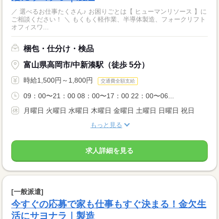
／ 選べるお仕事たくさん♪ お困りごとは【 ヒューマンリソース 】に
ご相談ください！ ＼ もくもく軽作業、半導体製造、フォークリフト
オフィスワ...
梱包・仕分け・検品
富山県高岡市/中新湊駅（徒歩 5分）
時給1,500円～1,800円
交通費全額支給
09：00〜21：00 08：00〜17：00 22：00〜06...
月曜日 火曜日 水曜日 木曜日 金曜日 土曜日 日曜日 祝日
もっと見る
求人詳細を見る
[一般派遣]
今すぐの応募で家も仕事もすぐ決まる！金欠生
活にサヨナラ｜製造