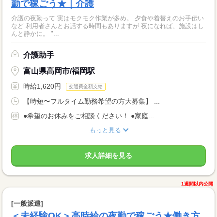
勤で稼ごう★｜介護
介護の夜勤って 実はモクモク作業が多め。 夕食や着替えのお手伝い
など 利用者さんとお話する時間もありますが 夜になれば、施設はし
んと静かに。 "...
介護助手
富山県高岡市/福岡駅
時給1,620円
交通費全額支給
【時短〜フルタイム勤務希望の方大募集】 ...
●希望のお休みをご相談ください！ ●家庭...
もっと見る
求人詳細を見る
1週間以内公開
[一般派遣]
＜未経験OK＞高時給の夜勤で稼ごう★働き方