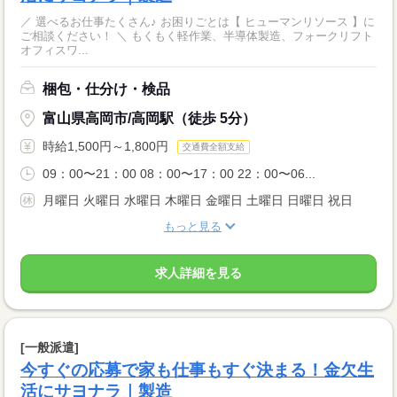
／ 選べるお仕事たくさん♪ お困りごとは【 ヒューマンリソース 】に
ご相談ください！ ＼ もくもく軽作業、半導体製造、フォークリフト
オフィスワ...
梱包・仕分け・検品
富山県高岡市/高岡駅（徒歩 5分）
時給1,500円～1,800円
交通費全額支給
09：00〜21：00 08：00〜17：00 22：00〜06...
月曜日 火曜日 水曜日 木曜日 金曜日 土曜日 日曜日 祝日
もっと見る
求人詳細を見る
[一般派遣]
今すぐの応募で家も仕事もすぐ決まる！金欠生
活にサヨナラ｜製造