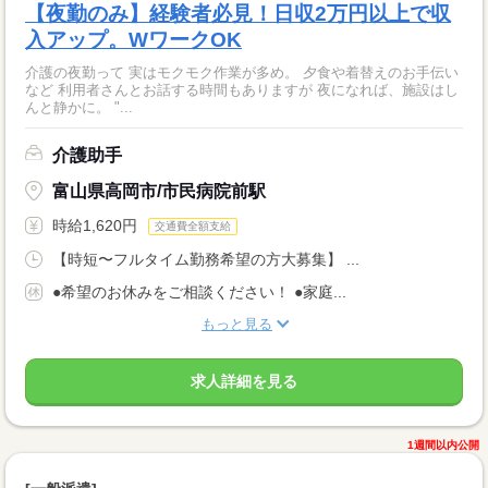
【夜勤のみ】経験者必見！日収2万円以上で収
入アップ。WワークOK
介護の夜勤って 実はモクモク作業が多め。 夕食や着替えのお手伝い
など 利用者さんとお話する時間もありますが 夜になれば、施設はし
んと静かに。 "...
介護助手
富山県高岡市/市民病院前駅
時給1,620円
交通費全額支給
【時短〜フルタイム勤務希望の方大募集】 ...
●希望のお休みをご相談ください！ ●家庭...
もっと見る
求人詳細を見る
1週間以内公開