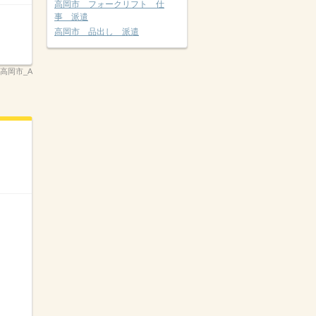
高岡市 フォークリフト 仕
事 派遣
高岡市 品出し 派遣
県高岡市_A