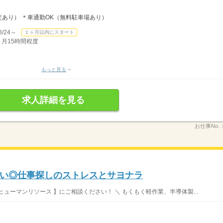
あり） ＊車通勤OK（無料駐車場あり）
/24～
１ヶ月以内にスタート
 月15時間程度
もっと見る
求人詳細を見る
お仕事No.
い◎仕事探しのストレスとサヨナラ
ヒューマンリソース 】にご相談ください！ ＼ もくもく軽作業、半導体製...