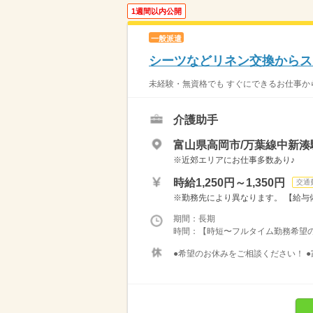
1週間以内公開
一般派遣
シーツなどリネン交換からス
未経験・無資格でも すぐにできるお仕事から
介護助手
富山県高岡市/万葉線中新湊
※近郊エリアにお仕事多数あり♪
時給1,250円～1,350円
交通
※勤務先により異なります。 【給与備考
期間：長期
時間：【時短〜フルタイム勤務希望の方大募
●希望のお休みをご相談ください！ ●