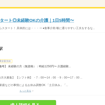
タート◎未経験OKの介護｜1日5時間〜
スタート！ 具体的には・・・⇒ ●食事介助 喉に通りやすい工夫をするな...
駅
費全額支給
】 未経験の方（無資格）：時給1250円〜 介護経験...
集】 【シフト例】 ・7：00〜14：00 ・9：00〜17：00 ...
家庭などの事情によるお休み調整OK 「土日休み」「...
もっと見る