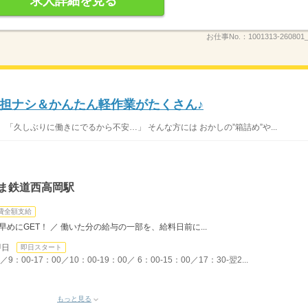
求人詳細を見る
お仕事No.：
1001313-260801_
担ナシ＆かんたん軽作業がたくさん♪
「久しぶりに働きにでるから不安…」 そんな方には おかしの”箱詰め”や...
やま鉄道西高岡駅
費全額支給
めにGET！ ／ 働いた分の給与の一部を、給料日前に...
即日
即日スタート
00-17：00／10：00-19：00／ 6：00-15：00／17：30-翌2...
もっと見る