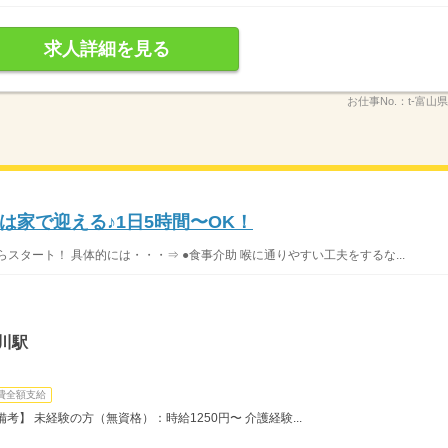
求人詳細を見る
お仕事No.：
t-富山
は家で迎える♪1日5時間〜OK！
スタート！ 具体的には・・・⇒ ●食事介助 喉に通りやすい工夫をするな...
川駅
費全額支給
】 未経験の方（無資格）：時給1250円〜 介護経験...