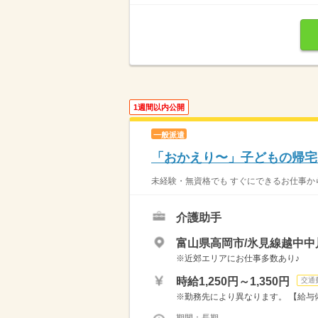
1週間以内公開
一般派遣
「おかえり〜」子どもの帰宅
未経験・無資格でも すぐにできるお仕事から
介護助手
富山県高岡市/氷見線越中中
※近郊エリアにお仕事多数あり♪
時給1,250円～1,350円
交通
※勤務先により異なります。 【給与備考
期間：長期