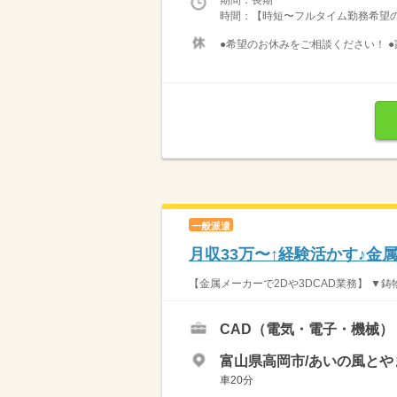
時間：【時短〜フルタイム勤務希望の方大募
●希望のお休みをご相談ください！ ●
一般派遣
月収33万〜↑経験活かす♪金
【金属メーカーで2Dや3DCAD業務】 ▼鋳
CAD（電気・電子・機械）
富山県高岡市/あいの風とや
車20分