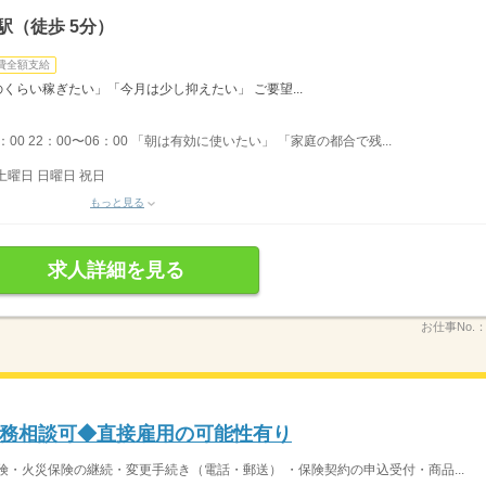
駅（徒歩 5分）
費全額支給
のくらい稼ぎたい」「今月は少し抑えたい」 ご要望...
7：00 22：00〜06：00 「朝は有効に使いたい」 「家庭の都合で残...
土曜日 日曜日 祝日
もっと見る
求人詳細を見る
お仕事No.
務相談可◆直接雇用の可能性有り
険・火災保険の継続・変更手続き（電話・郵送） ・保険契約の申込受付・商品...