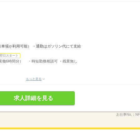
）
駐車場が利用可能） ・通勤はガソリン代にて支給
即日スタート
分、実働6時間分） ・時短勤務相談可 ・残業無し
もっと見る
求人詳細を見る
お仕事No.：
NF