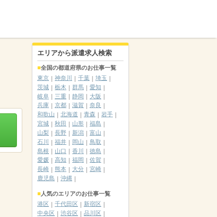
エリアから派遣求人検索
全国の都道府県のお仕事一覧
東京
神奈川
千葉
埼玉
茨城
栃木
群馬
愛知
岐阜
三重
静岡
大阪
兵庫
京都
滋賀
奈良
和歌山
北海道
青森
岩手
宮城
秋田
山形
福島
山梨
長野
新潟
富山
石川
福井
岡山
鳥取
島根
山口
香川
徳島
愛媛
高知
福岡
佐賀
長崎
熊本
大分
宮崎
鹿児島
沖縄
人気のエリアのお仕事一覧
港区
千代田区
新宿区
中央区
渋谷区
品川区