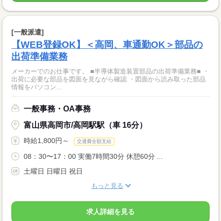
[一般派遣]
【WEB登録OK】＜高岡、車通勤OK＞部品の
出荷準備業務
メーカーでのお仕事です。 ■半導体製造装置部品の出荷準備業務■ ・
出荷に必要な部品を図面を見ながら確認 ・図面から読み取った部品
情報をパソコン...
一般事務・OA事務
富山県高岡市/高岡駅駅（車 16分）
時給1,800円～
交通費全額支給
08：30〜17：00 実働7時間30分 休憩60分 ...
土曜日 日曜日 祝日
もっと見る
求人詳細を見る