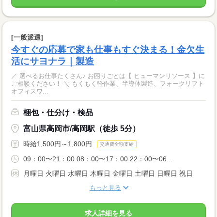
[一般派遣]
今すぐの応募で家も仕事もすぐ決まる！金欠生
活にサヨナラ｜製造
／ 選べるお仕事たくさん♪ お困りごとは【 ヒューマンリソース 】に
ご相談ください！ ＼ もくもく軽作業、半導体製造、フォークリフト
オフィスワ...
梱包・仕分け・検品
富山県高岡市/高岡駅（徒歩 5分）
時給1,500円～1,800円
交通費全額支給
09：00〜21：00 08：00〜17：00 22：00〜06...
月曜日 火曜日 水曜日 木曜日 金曜日 土曜日 日曜日 祝日
もっと見る
求人詳細を見る