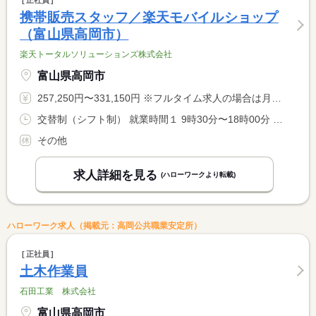
正社員
携帯販売スタッフ／楽天モバイルショップ
（富山県高岡市）
楽天トータルソリューションズ株式会社
富山県高岡市
257,250円〜331,150円 ※フルタイム求人の場合は月額（換算額）、パート求人の場合は時間額を表示しています。
交替制（シフト制） 就業時間１ 9時30分〜18時00分 就業時間２ 12時00分〜20時30分 就業時間に関する特記事項 週３７．５時間、１日７．５時間稼働 <BR> （１）（２）シフト制
その他
求人詳細を見る
(ハローワークより転載)
ハローワーク求人（掲載元：高岡公共職業安定所）
正社員
土木作業員
石田工業 株式会社
富山県高岡市