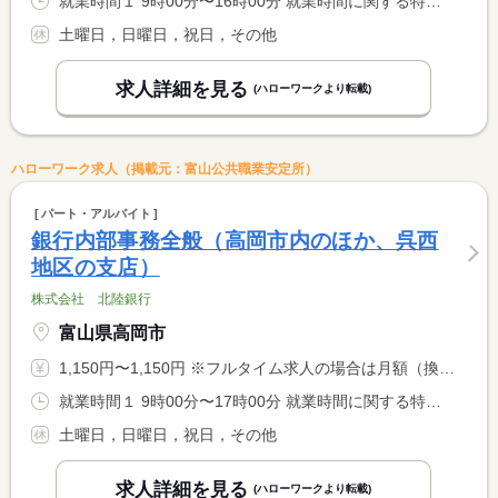
就業時間１ 9時00分〜16時00分 就業時間に関する特記事項 実働６時間 １４日勤務 <BR> マイカー通勤の方、扶養内勤務ご希望の方は、勤務時間等を調整す <BR> る必要があります。個別にご相談に応じます。 <BR> 若干の変更にもご相談に応じます
土曜日，日曜日，祝日，その他
求人詳細を見る
(ハローワークより転載)
ハローワーク求人（掲載元：富山公共職業安定所）
パート・アルバイト
銀行内部事務全般（高岡市内のほか、呉西
地区の支店）
株式会社 北陸銀行
富山県高岡市
1,150円〜1,150円 ※フルタイム求人の場合は月額（換算額）、パート求人の場合は時間額を表示しています。
就業時間１ 9時00分〜17時00分 就業時間に関する特記事項 実働７時間 <BR> 全営業日勤務
土曜日，日曜日，祝日，その他
求人詳細を見る
(ハローワークより転載)