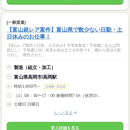
[一般派遣]
【富山超レア案件】富山県で数少ない日勤・土
日休みのお仕事！
【富山レア案件☆日勤・土日休み】半導体製造！手順書に従えば問
題なし！ 手順書に従い装置を組み立てる作業です。棚から部品の取
り出し、 梱包された...
製造（組立・加工）
富山県高岡市/高岡駅
時給1,600円～
交通費一部支給
［1］08：30〜17：00 稼働時間7.5h（休憩1h...
土曜日 日曜日
もっと見る
求人詳細を見る