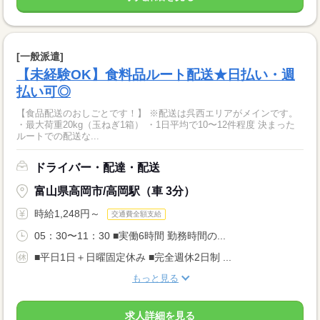
[一般派遣]
【未経験OK】食料品ルート配送★日払い・週
払い可◎
【食品配送のおしごとです！】 ※配送は呉西エリアがメインです。
・最大荷重20kg（玉ねぎ1箱） ・1日平均で10〜12件程度 決まった
ルートでの配送な...
ドライバー・配達・配送
富山県高岡市/高岡駅（車 3分）
時給1,248円～
交通費全額支給
05：30〜11：30 ■実働6時間 勤務時間の...
■平日1日＋日曜固定休み ■完全週休2日制 ...
もっと見る
求人詳細を見る