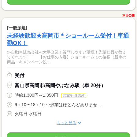
本日公開
[一般派遣]
未経験歓迎★高岡市＊ショールーム受付！車通
勤OK！
≫自動車販売会社≪大手企業！質問しやすい環境！先輩社員が教え
てくれます！ 【お仕事の内容】ショールームでの接客（新車の
商品・キャンペーン説...
受付
富山県高岡市/高岡やぶなみ駅（車 20分）
時給1,300円～1,350円
交通費一部支給
9：10〜18：10 ※残業はほとんどありませ...
火曜日 水曜日
もっと見る