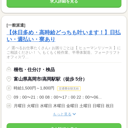
求人詳細を見る
[一般派遣]
【休日多め・高時給どっちも叶います！】日払
い・週払い・寮あり
／ 選べるお仕事たくさん♪ お困りごとは【 ヒューマンリソース 】に
ご相談ください！ ＼ もくもく軽作業、半導体製造、フォークリフト
オフィスワ...
梱包・仕分け・検品
富山県高岡市/高岡駅駅（徒歩 5分）
時給1,500円～1,800円
交通費全額支給
09：00〜21：00 08：00〜17：00 22：00〜06...
月曜日 火曜日 水曜日 木曜日 金曜日 土曜日 日曜日 祝日
もっと見る