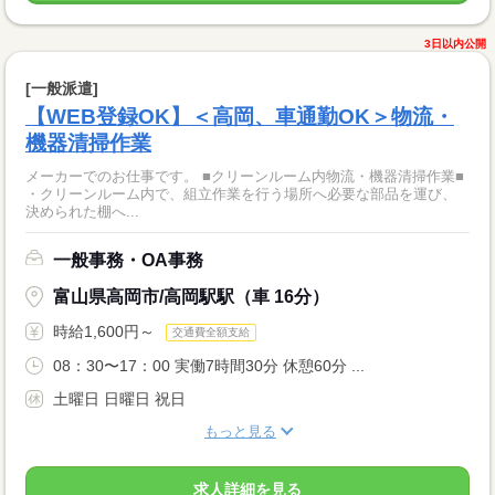
3日以内公開
[一般派遣]
【WEB登録OK】＜高岡、車通勤OK＞物流・
機器清掃作業
メーカーでのお仕事です。 ■クリーンルーム内物流・機器清掃作業■
・クリーンルーム内で、組立作業を行う場所へ必要な部品を運び、
決められた棚へ...
一般事務・OA事務
富山県高岡市/高岡駅駅（車 16分）
時給1,600円～
交通費全額支給
08：30〜17：00 実働7時間30分 休憩60分 ...
土曜日 日曜日 祝日
もっと見る
求人詳細を見る