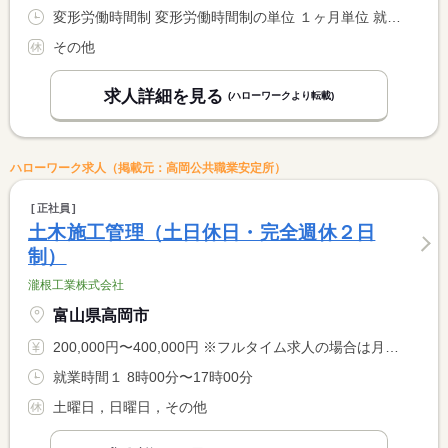
変形労働時間制 変形労働時間制の単位 １ヶ月単位 就業時間１ 10時45分〜20時15分 就業時間２ 11時45分〜21時15分 就業時間に関する特記事項 （１）（２）の他 <BR> （３）通し勤務 １０：４５〜２１：１５（固定残業１時間含む） <BR> シフト制
その他
求人詳細を見る
(ハローワークより転載)
ハローワーク求人（掲載元：高岡公共職業安定所）
正社員
土木施工管理（土日休日・完全週休２日
制）
瀧根工業株式会社
富山県高岡市
200,000円〜400,000円 ※フルタイム求人の場合は月額（換算額）、パート求人の場合は時間額を表示しています。
就業時間１ 8時00分〜17時00分
土曜日，日曜日，その他