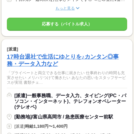
もっと見る
応募する（バイトル求人）
[派遣]
17時台退社で生活にゆとりを♪カンタン◎事
務・データ入力など
「プライベートと両立できる仕事に就きたい 仕事終わりの時間も充
実させたい メリハリつけて働きたい あなたの思いをスタッフサービ
スが実現 書類チェ...
[派遣]一般事務職、データ入力、タイピング(PC・パ
ソコン・インターネット)、テレフォンオペレーター
(テレオペ)
[勤務地]/富山県高岡市 / 急患医療センター前駅
[派遣]
時給1,180円〜1,400円