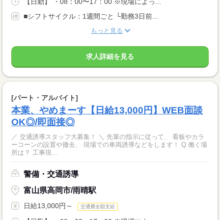
【日勤】 ・08：00〜17：00 ※現場によっ...
■シフトサイクル：1週間ごと └勤務3日前...
もっと見る
求人詳細を見る
[パート・アルバイト]
本業、やめまーす【日給13,000円】WEB面談
OK◎/即面接◎
／ 交通誘導スタッフ大募集！ ＼ 先輩の指示に従って、 看板やカラ
ーコーンの設置や撤去、 現場での車両誘導などをします！ Q.働く場
所は？ 工事現...
警備・交通誘導
富山県高岡市/雨晴駅
日給13,000円～
交通費全額支給