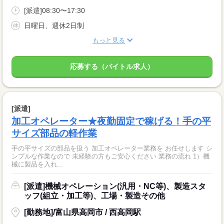
[派遣]08:30〜17:30
日曜日、週休2日制
もっと見る
応募する（バイトル求人）
[派遣]
加工オペレーター★夜勤固定で稼げる！手の平
サイズ部品の軽作業
手の平サイズの部品を扱う 加工オペレーター業務を お任せします シ
ンプルな作業なので 未経験の方もご安心ください 業務の流れ 1）機
械に製品を入れ...
[派遣]機械オペレーション(汎用・NC等)、製造スタ
ッフ(組立・加工等)、工場・製造その他
[勤務地]/富山県高岡市 / 西高岡駅