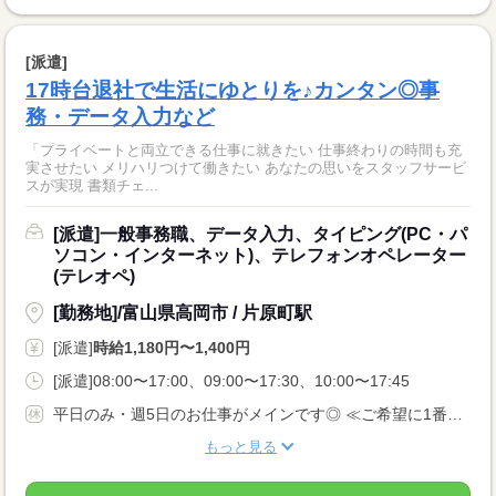
[派遣]
17時台退社で生活にゆとりを♪カンタン◎事
務・データ入力など
「プライベートと両立できる仕事に就きたい 仕事終わりの時間も充
実させたい メリハリつけて働きたい あなたの思いをスタッフサービ
スが実現 書類チェ...
[派遣]一般事務職、データ入力、タイピング(PC・パ
ソコン・インターネット)、テレフォンオペレーター
(テレオペ)
[勤務地]/富山県高岡市 / 片原町駅
[派遣]
時給1,180円〜1,400円
[派遣]08:00〜17:00、09:00〜17:30、10:00〜17:45
平日のみ・週5日のお仕事がメインです◎ ≪ご希望に1番近いお仕事をご紹介いたします♪≫
もっと見る