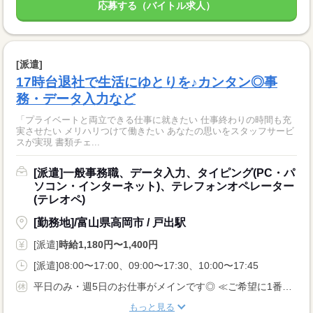
応募する（バイトル求人）
[派遣]
17時台退社で生活にゆとりを♪カンタン◎事
務・データ入力など
「プライベートと両立できる仕事に就きたい 仕事終わりの時間も充
実させたい メリハリつけて働きたい あなたの思いをスタッフサービ
スが実現 書類チェ...
[派遣]一般事務職、データ入力、タイピング(PC・パ
ソコン・インターネット)、テレフォンオペレーター
(テレオペ)
[勤務地]/富山県高岡市 / 戸出駅
[派遣]
時給1,180円〜1,400円
[派遣]08:00〜17:00、09:00〜17:30、10:00〜17:45
平日のみ・週5日のお仕事がメインです◎ ≪ご希望に1番近いお仕事をご紹介いたします♪≫
もっと見る