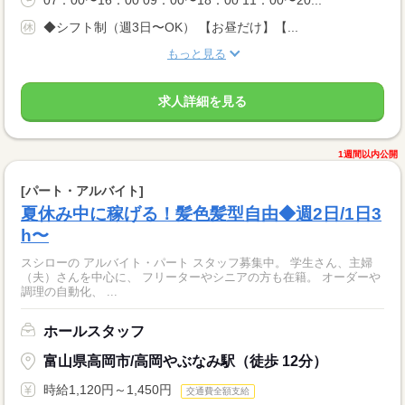
07：00〜16：00 09：00〜18：00 11：00〜20...
◆シフト制（週3日〜OK） 【お昼だけ】【...
もっと見る
求人詳細を見る
1週間以内公開
[パート・アルバイト]
夏休み中に稼げる！髪色髪型自由◆週2日/1日3
h〜
スシローの アルバイト・パート スタッフ募集中。 学生さん、主婦
（夫）さんを中心に、 フリーターやシニアの方も在籍。 オーダーや
調理の自動化、 ...
ホールスタッフ
富山県高岡市/高岡やぶなみ駅（徒歩 12分）
時給1,120円～1,450円
交通費全額支給