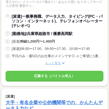
実させたい メリハリつけて働きたい あなたの思いをスタッフサービ
スが実現 書類チェ...
[派遣]一般事務職、データ入力、タイピング(PC・パ
ソコン・インターネット)、テレフォンオペレーター
(テレオペ)
[勤務地]/兵庫県姫路市 / 播磨高岡駅
[派遣]
時給1,200円〜1,400円
[派遣]08:00〜17:00、09:00〜17:30、10:00〜17:45
平日のみ・週5日のお仕事がメインです◎ ≪ご希望に1番近いお仕事をご紹介いたします♪≫
もっと見る
応募する（バイトル求人）
[派遣]
大手・有名企業や公的機関等での、かんたんデ
ータ入力など