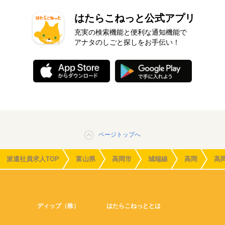
はたらこねっと公式アプリ
充実の検索機能と便利な通知機能で
アナタのしごと探しをお手伝い！
ページトップへ
派遣社員求人TOP
富山県
高岡市
城端線
高岡
高
ディップ（株）
はたらこねっととは