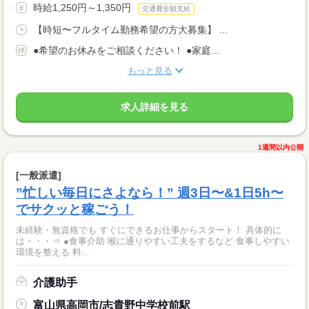
時給1,250円～1,350円
交通費全額支給
【時短〜フルタイム勤務希望の方大募集】 ...
●希望のお休みをご相談ください！ ●家庭...
もっと見る
求人詳細を見る
1週間以内公開
[一般派遣]
”忙しい毎日にさよなら！” 週3日〜&1日5h〜
でサクッと稼ごう！
未経験・無資格でも すぐにできるお仕事からスタート！ 具体的に
は・・・⇒ ●食事介助 喉に通りやすい工夫をするなど 食事しやすい
環境を整える 料...
介護助手
富山県高岡市/志貴野中学校前駅