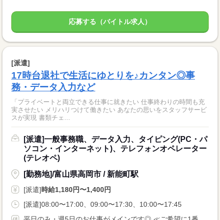
応募する（バイトル求人）
[派遣]
17時台退社で生活にゆとりを♪カンタン◎事
務・データ入力など
「プライベートと両立できる仕事に就きたい 仕事終わりの時間も充
実させたい メリハリつけて働きたい あなたの思いをスタッフサービ
スが実現 書類チェ...
[派遣]一般事務職、データ入力、タイピング(PC・パ
ソコン・インターネット)、テレフォンオペレーター
(テレオペ)
[勤務地]/富山県高岡市 / 新能町駅
[派遣]
時給1,180円〜1,400円
[派遣]08:00〜17:00、09:00〜17:30、10:00〜17:45
平日のみ・週5日のお仕事がメインです◎ ≪ご希望に1番近いお仕事をご紹介いたします♪≫