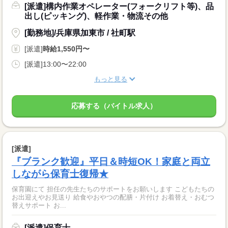
[派遣]構内作業オペレーター(フォークリフト等)、品
出し(ピッキング)、軽作業・物流その他
[勤務地]/兵庫県加東市 / 社町駅
[派遣]
時給1,550円〜
[派遣]13:00〜22:00
もっと見る
応募する（バイトル求人）
[派遣]
『ブランク歓迎』平日＆時短OK！家庭と両立
しながら保育士復帰★
保育園にて 担任の先生たちのサポートをお願いします こどもたちの
お出迎えやお見送り 給食やおやつの配膳・片付け お着替え・おむつ
替えサポート お...
[派遣]保育士