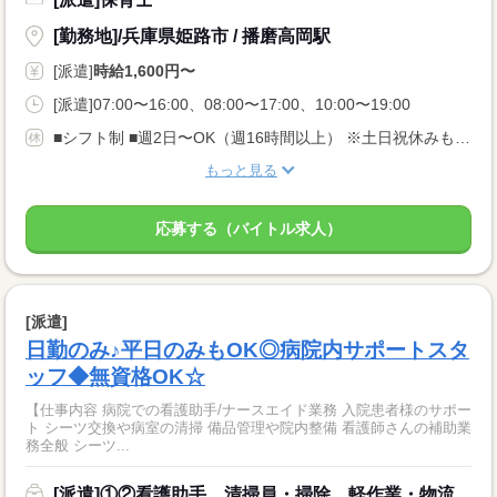
[勤務地]/兵庫県姫路市 / 播磨高岡駅
[派遣]
時給1,600円〜
[派遣]07:00〜16:00、08:00〜17:00、10:00〜19:00
■シフト制 ■週2日〜OK（週16時間以上） ※土日祝休みもお気軽にご相談ください。 ■有給休暇あり 家事、育児で多忙な主婦(夫)さんも活躍中。 一人ひとりの希望に合わせた活躍の場をご用意しております。
もっと見る
応募する（バイトル求人）
[派遣]
日勤のみ♪平日のみもOK◎病院内サポートスタ
ッフ◆無資格OK☆
【仕事内容 病院での看護助手/ナースエイド業務 入院患者様のサポー
ト シーツ交換や病室の清掃 備品管理や院内整備 看護師さんの補助業
務全般 シーツ...
[派遣]①②看護助手、清掃員・掃除、軽作業・物流