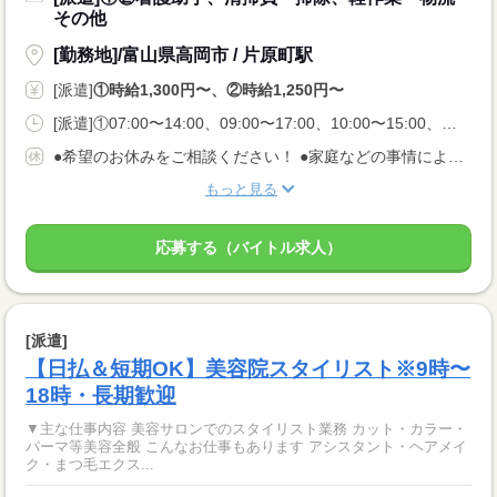
その他
[勤務地]/富山県高岡市 / 片原町駅
[派遣]
①時給1,300円〜、②時給1,250円〜
[派遣]①07:00〜14:00、09:00〜17:00、10:00〜15:00、②07:00〜14:00、09:30〜16:30、11:00〜18:00
●希望のお休みをご相談ください！ ●家庭などの事情によるお休み調整OK 「土日休み」「扶養内」など 希望に合わせてお仕事をご紹介します。
もっと見る
応募する（バイトル求人）
[派遣]
【日払＆短期OK】美容院スタイリスト※9時〜
18時・長期歓迎
▼主な仕事内容 美容サロンでのスタイリスト業務 カット・カラー・
パーマ等美容全般 こんなお仕事もあります アシスタント・ヘアメイ
ク・まつ毛エクス...