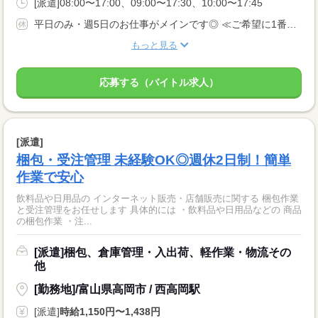
[派遣]08:00〜17:00、09:00〜17:30、10:00〜17:45
平日のみ・週5日のお仕事がメインです◎ ≪ご希望に1番近いお仕事をご紹介いたします♪≫
もっと見る
応募する（バイトル求人）
[派遣]
梱包・受注管理 未経験OK◎週休2日制！簡単
作業で安心
飲料品や日用品の インターネット販売・店舗販売に関する 梱包作業
と受注管理をお任せします 具体的には ・飲料品や日用品などの 商品
の梱包作業 ・注...
[派遣]梱包、倉庫管理・入出荷、軽作業・物流その
他
[勤務地]/富山県高岡市 / 西高岡駅
[派遣]
時給1,150円〜1,438円