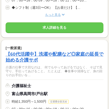
07：00〜16：00 09：00〜18：00 11：00〜20...
◆シフト制（週3日〜OK） 【お昼だけ】【...
もっと見る
求人詳細を見る
[一般派遣]
【60代活躍中】洗濯や配膳など◎家庭の延長で
始める介護サポ
介護の仕事で大切なのは、 何でもやってあげるではなく、 そばで見
守り、手伝ってあげること。 たとえば、 ◆食事や清掃など、身の回
りのお手伝いを...
介護福祉士
富山県高岡市/戸出駅
時給1,350円～1,500円
交通費全額支給