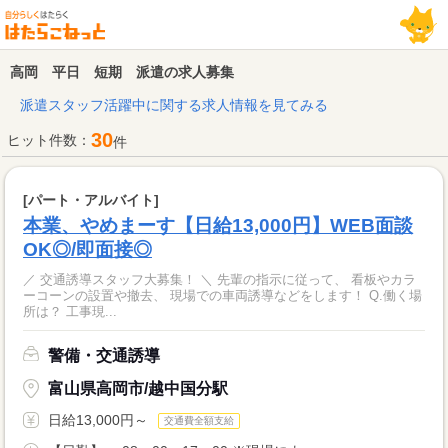
高岡 平日 短期 派遣の求人募集
派遣スタッフ活躍中に関する求人情報を見てみる
30
ヒット件数：
件
[パート・アルバイト]
本業、やめまーす【日給13,000円】WEB面談
OK◎/即面接◎
／ 交通誘導スタッフ大募集！ ＼ 先輩の指示に従って、 看板やカラ
ーコーンの設置や撤去、 現場での車両誘導などをします！ Q.働く場
所は？ 工事現...
警備・交通誘導
富山県高岡市/越中国分駅
日給13,000円～
交通費全額支給