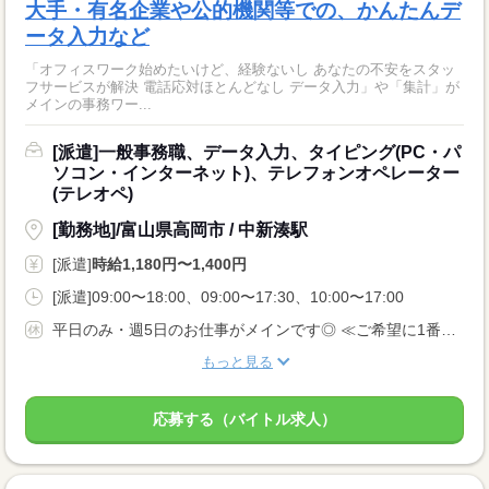
大手・有名企業や公的機関等での、かんたんデ
ータ入力など
「オフィスワーク始めたいけど、経験ないし あなたの不安をスタッ
フサービスが解決 電話応対ほとんどなし データ入力」や「集計」が
メインの事務ワー...
[派遣]一般事務職、データ入力、タイピング(PC・パ
ソコン・インターネット)、テレフォンオペレーター
(テレオペ)
[勤務地]/富山県高岡市 / 中新湊駅
[派遣]
時給1,180円〜1,400円
[派遣]09:00〜18:00、09:00〜17:30、10:00〜17:00
平日のみ・週5日のお仕事がメインです◎ ≪ご希望に1番近いお仕事をご紹介いたします♪≫
もっと見る
応募する（バイトル求人）