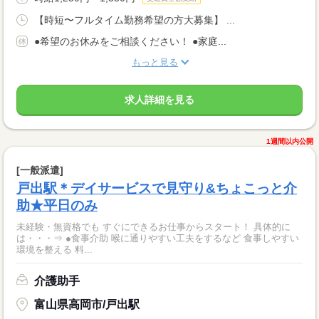
【時短〜フルタイム勤務希望の方大募集】 ...
●希望のお休みをご相談ください！ ●家庭...
もっと見る
求人詳細を見る
1週間以内公開
[一般派遣]
戸出駅＊デイサービスで見守り&ちょこっと介
助★平日のみ
未経験・無資格でも すぐにできるお仕事からスタート！ 具体的に
は・・・⇒ ●食事介助 喉に通りやすい工夫をするなど 食事しやすい
環境を整える 料...
介護助手
富山県高岡市/戸出駅