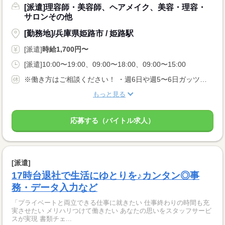
[派遣]理容師・美容師、ヘアメイク、美容・理容・
サロンその他
[勤務地]/兵庫県姫路市 / 姫路駅
[派遣]
時給1,700円〜
[派遣]10:00〜19:00、09:00〜18:00、09:00〜15:00
※働き方はご相談ください！ ・週6日や週5〜6日ガッツリ勤務したい！ ・週休2日がいい。 ・週3日くらいの勤務がいい。 ・土日祝が勤務ができないので平日だけ。など 週1日から勤務可能なサロンもあります！
もっと見る
応募する（バイトル求人）
[派遣]
17時台退社で生活にゆとりを♪カンタン◎事
務・データ入力など
「プライベートと両立できる仕事に就きたい 仕事終わりの時間も充
実させたい メリハリつけて働きたい あなたの思いをスタッフサービ
スが実現 書類チェ...