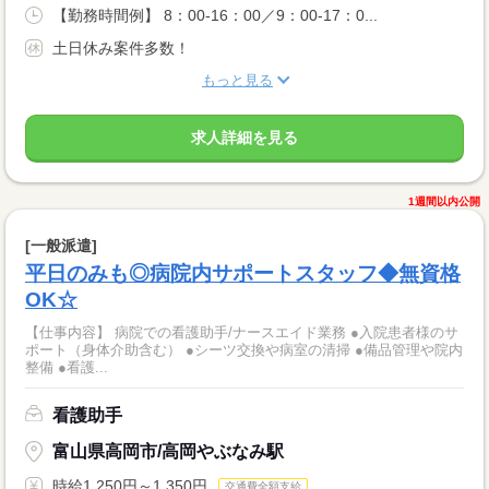
【勤務時間例】 8：00-16：00／9：00-17：0...
土日休み案件多数！
もっと見る
求人詳細を見る
1週間以内公開
[一般派遣]
平日のみも◎病院内サポートスタッフ◆無資格
OK☆
【仕事内容】 病院での看護助手/ナースエイド業務 ●入院患者様のサ
ポート（身体介助含む） ●シーツ交換や病室の清掃 ●備品管理や院内
整備 ●看護...
看護助手
富山県高岡市/高岡やぶなみ駅
時給1,250円～1,350円
交通費全額支給