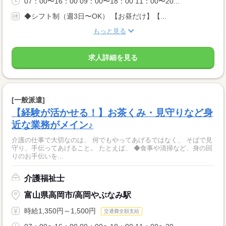
07：00〜16：00 09：00〜18：00 11：00〜20...
◆シフト制（週3日〜OK） 【お昼だけ】【...
もっと見る
求人詳細を見る
[一般派遣]
【経験が活かせる！】お茶くみ・見守りなど身
近な業務がメイン♪
介護の仕事で大切なのは、 何でもやってあげるではなく、 そばで見
守り、手伝ってあげること。 たとえば、 ◆食事や清掃など、身の回
りのお手伝いを...
介護福祉士
富山県高岡市/高岡やぶなみ駅
時給1,350円～1,500円
交通費全額支給