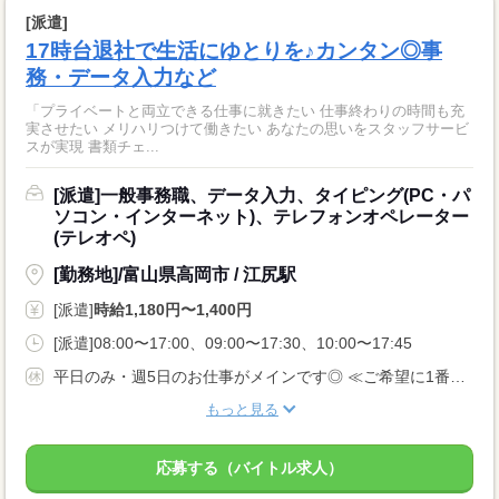
[派遣]
17時台退社で生活にゆとりを♪カンタン◎事
務・データ入力など
「プライベートと両立できる仕事に就きたい 仕事終わりの時間も充
実させたい メリハリつけて働きたい あなたの思いをスタッフサービ
スが実現 書類チェ...
[派遣]一般事務職、データ入力、タイピング(PC・パ
ソコン・インターネット)、テレフォンオペレーター
(テレオペ)
[勤務地]/富山県高岡市 / 江尻駅
[派遣]
時給1,180円〜1,400円
[派遣]08:00〜17:00、09:00〜17:30、10:00〜17:45
平日のみ・週5日のお仕事がメインです◎ ≪ご希望に1番近いお仕事をご紹介いたします♪≫
もっと見る
応募する（バイトル求人）