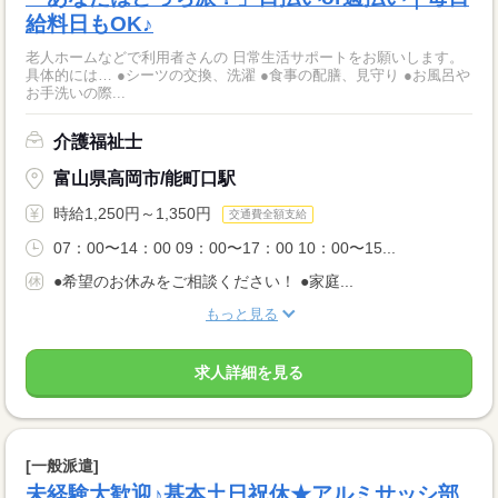
給料日もOK♪
老人ホームなどで利用者さんの 日常生活サポートをお願いします。
具体的には… ●シーツの交換、洗濯 ●食事の配膳、見守り ●お風呂や
お手洗いの際...
介護福祉士
富山県高岡市/能町口駅
時給1,250円～1,350円
交通費全額支給
07：00〜14：00 09：00〜17：00 10：00〜15...
●希望のお休みをご相談ください！ ●家庭...
もっと見る
求人詳細を見る
[一般派遣]
未経験大歓迎♪基本土日祝休★アルミサッシ部