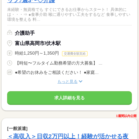
ップ♪週3〜◇介護
未経験・無資格でも すぐにできるお仕事からスタート！ 具体的に
は・・・⇒ ●食事介助 喉に通りやすい工夫をするなど 食事しやすい
環境を整える 料...
介護助手
富山県高岡市/伏木駅
時給1,250円～1,350円
交通費全額支給
【時短〜フルタイム勤務希望の方大募集】 ...
●希望のお休みをご相談ください！ ●家庭...
もっと見る
求人詳細を見る
1週間以内公開
[一般派遣]
＜高収入＞日収2万円以上！経験が活かせる夜