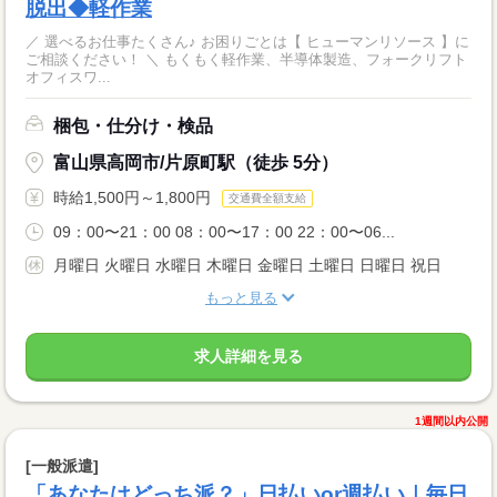
脱出◆軽作業
／ 選べるお仕事たくさん♪ お困りごとは【 ヒューマンリソース 】に
ご相談ください！ ＼ もくもく軽作業、半導体製造、フォークリフト
オフィスワ...
梱包・仕分け・検品
富山県高岡市/片原町駅（徒歩 5分）
時給1,500円～1,800円
交通費全額支給
09：00〜21：00 08：00〜17：00 22：00〜06...
月曜日 火曜日 水曜日 木曜日 金曜日 土曜日 日曜日 祝日
もっと見る
求人詳細を見る
1週間以内公開
[一般派遣]
「あなたはどっち派？」日払いor週払い｜毎日