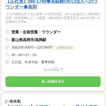
【正社員】9時-17時◆未経験OK◎法人へのラ
ウンダー◆高岡
【大手保険会社で法人顧客への訪問活動】 ●中小企業向けに福利厚生
制度（団体保険など）の提案・契約内容の変更手続き ●担当企業への
定期的な訪問●...
営業・企画営業・ラウンダー
富山県高岡市/高岡駅
月給200,000円～220,000円
交通費全額支給
09：00〜17：00
土日祝、年末年始、夏季休暇
もっと見る
求人詳細を見る
[一般派遣]