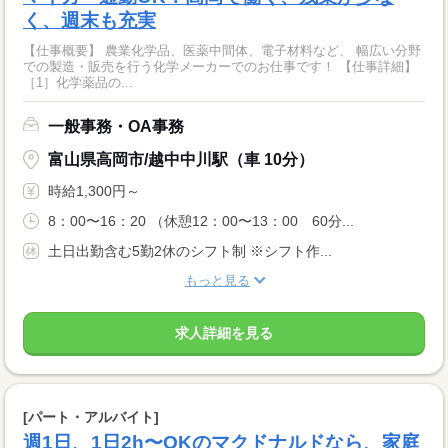
く、週末も充実
【仕事概要】 農業化学品、医薬中間体、電子材料など、 幅広い分野
での製造・販売を行う化学メーカーでのお仕事です！ 【仕事詳細】
［1］化学薬品の...
一般事務・OA事務
富山県高岡市/越中中川駅（車 10分）
時給1,300円～
8：00〜16：20 （休憩12：00〜13：00 60分...
土日出勤含む5勤2休のシフト制 ※シフト作...
もっと見る
求人詳細を見る
[パート・アルバイト]
週1日、1日2h〜OKのマクドナルドなら、家庭