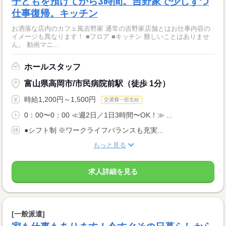
子どもを預けてから3時間。吉野家で少しずつ
仕事復帰。キッチン
お洒落な店内のカフェ風吉野家 通常の吉野家店舗とはお仕事内容の
イメージも異なります！ ■フロア ■キッチン 難しいことはありませ
ん。 動画マニ...
ホールスタッフ
富山県高岡市/市民病院前駅（徒歩 1分）
時給1,200円～1,500円
交通費一部支給
0：00〜0：00 ≪週2日／1日3時間〜OK！≫ ...
●シフト制 ※ワークライフバランスも充実...
もっと見る
求人詳細を見る
[一般派遣]