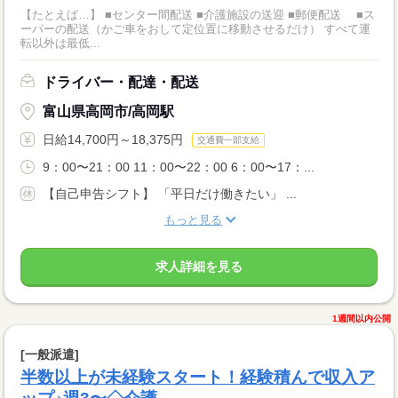
【たとえば…】 ■センター間配送 ■介護施設の送迎 ■郵便配送 ■ス
ーパーの配送（かご車をおして定位置に移動させるだけ） すべて運
転以外は最低...
ドライバー・配達・配送
富山県高岡市/高岡駅
日給14,700円～18,375円
交通費一部支給
9：00〜21：00 11：00〜22：00 6：00〜17：...
【自己申告シフト】 「平日だけ働きたい」 ...
もっと見る
求人詳細を見る
1週間以内公開
[一般派遣]
半数以上が未経験スタート！経験積んで収入ア