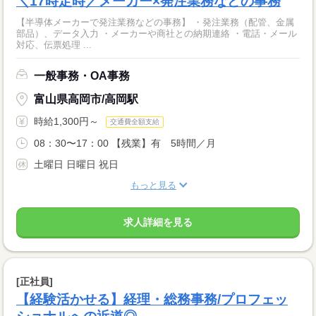
＼17時定時／メーカー×発注業務などの事務
【半導体メーカーで発注業務などの事務】 ・発注業務（配管、金属
部品）、データ入力 ・メーカーや商社との納期連絡 ・電話・メール
対応、伝票処理 ...
一般事務・OA事務
富山県高岡市/高岡駅
時給1,300円～
交通費全額支給
08：30〜17：00 【残業】有 5時間／月
土曜日 日曜日 祝日
もっと見る
求人詳細を見る
[正社員]
【経験活かせる】経理・総務事務/プロフェッ