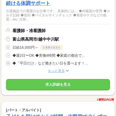
続ける体調サポート
介護施設での看護のお仕事です。 具体的には… ◆内服薬の管理 ◆カ
ルテ記録 ◆巡回 ◆バイタルサインチェック ◆発疹やケガなどの処
置…etc. 注射...
看護師・准看護師
富山県高岡市/越中中川駅
日給16,000円～
交通費全額支給
◆週2日〜OK ◆実働4時間 ◆家庭の都合で...
◆「平日だけ」など働きたい日を選べます！...
もっと見る
求人詳細を見る
1週間以内公開
[パート・アルバイト]