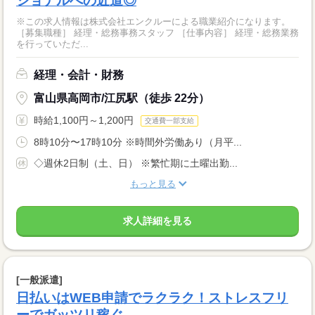
ショナルへの近道◎
※この求人情報は株式会社エンクルーによる職業紹介になります。
［募集職種］ 経理・総務事務スタッフ ［仕事内容］ 経理・総務業務
を行っていただ...
経理・会計・財務
富山県高岡市/江尻駅（徒歩 22分）
時給1,100円～1,200円
交通費一部支給
8時10分〜17時10分 ※時間外労働あり（月平...
◇週休2日制（土、日） ※繁忙期に土曜出勤...
もっと見る
求人詳細を見る
[一般派遣]
日払いはWEB申請でラクラク！ストレスフリ
ーでガッツリ稼ぐ