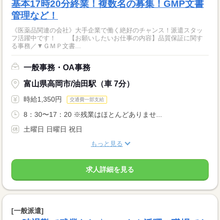
基本17時20分終業！複数名の募集！GMP文書
管理など！
《医薬品関連の会社》大手企業で働く絶好のチャンス！派遣スタッ
フ活躍中です！ 【お願いしたいお仕事の内容】品質保証に関す
る事務／▼ＧＭＰ文書...
一般事務・OA事務
富山県高岡市/油田駅（車 7分）
時給1,350円
交通費一部支給
8：30〜17：20 ※残業はほとんどありませ...
土曜日 日曜日 祝日
もっと見る
求人詳細を見る
[一般派遣]