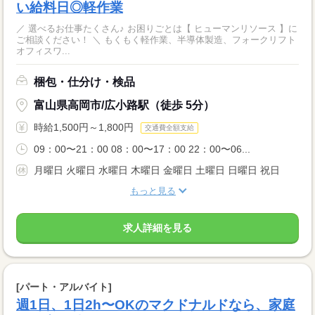
い給料日◎軽作業
／ 選べるお仕事たくさん♪ お困りごとは【 ヒューマンリソース 】に
ご相談ください！ ＼ もくもく軽作業、半導体製造、フォークリフト
オフィスワ...
梱包・仕分け・検品
富山県高岡市/広小路駅（徒歩 5分）
時給1,500円～1,800円
交通費全額支給
09：00〜21：00 08：00〜17：00 22：00〜06...
月曜日 火曜日 水曜日 木曜日 金曜日 土曜日 日曜日 祝日
もっと見る
求人詳細を見る
[パート・アルバイト]
週1日、1日2h〜OKのマクドナルドなら、家庭