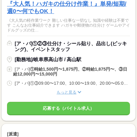
『大人気！ハガキの仕分け作業！』単発/短期/
週0〜何でもOK！
《大人気の軽作業ワーク 難しい仕事な一切なし 知識や経験は不要で
す こんなお仕事紹介できます ハガキや郵便物の仕分け ゲームやアイ
ドルグッズの仕...
[ア・パ]①②③仕分け・シール貼り、品出し(ピッキ
ング)、イベントスタッフ
[勤務地]/岐阜県高山市 / 高山駅
[ア・パ]
①時給1,500円〜1,875円、②時給1,875円〜、③日
給12,000円〜15,000円
[ア・パ]①③09:00〜17:00、10:00〜19:00、20:00〜05:00、②10:00〜06:00
もっと見る
応募する（バイトル求人）
[派遣]