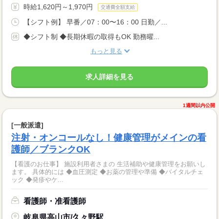
時給1,620円～1,970円
交通費全額支給
【シフト例】 早番／07：00〜16：00 日勤／...
◆シフト制 ◆長期休暇の取得もOK 勤務曜...
もっと見る
求人詳細を見る
1週間以内公開
[一般派遣]
注射・オンコールなし！健康管理がメインの看
護師／ブランクOK
【看護のお仕事】 施設利用者さまの 生活補助や健康管理をお願いし
ます。 具体的には ◆血圧測定 ◆お薬の管理や準備 ◆バイタルチェ
ック ◆発疹やケ...
看護師・准看護師
岐阜県高山市/久々野駅