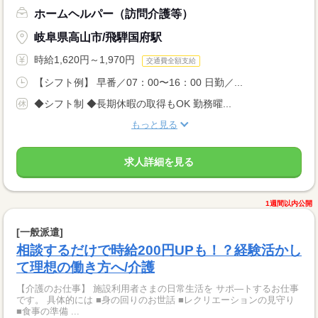
ホームヘルパー（訪問介護等）
岐阜県高山市/飛騨国府駅
時給1,620円～1,970円
交通費全額支給
【シフト例】 早番／07：00〜16：00 日勤／...
◆シフト制 ◆長期休暇の取得もOK 勤務曜...
もっと見る
求人詳細を見る
1週間以内公開
[一般派遣]
相談するだけで時給200円UPも！？経験活かし
て理想の働き方へ/介護
【介護のお仕事】 施設利用者さまの日常生活を サポ―トするお仕事
です。 具体的には ■身の回りのお世話 ■レクリエーションの見守り
■食事の準備 ...