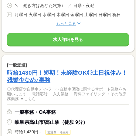
＼ 働き方はあなた次第♪ ／ 日勤・夜勤...
月曜日 火曜日 水曜日 木曜日 金曜日 土曜日 日曜日 祝日
もっと見る
求人詳細を見る
[一般派遣]
時給1430円！短期！未経験OK◎土日祝休み！
残業少なめ♪事務
◎代理店や自動車ディ-ラーへ自動車保険に関するサポート業務をお
願いします ・電話応対 ・入力業務 ・資料ファイリング ・その他庶
務業務 ▼こちら...
一般事務・OA事務
岐阜県高山市/高山駅（徒歩 9分）
時給1,430円～
交通費一部支給