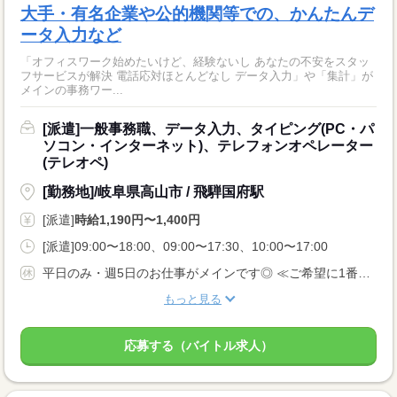
大手・有名企業や公的機関等での、かんたんデ
ータ入力など
「オフィスワーク始めたいけど、経験ないし あなたの不安をスタッ
フサービスが解決 電話応対ほとんどなし データ入力」や「集計」が
メインの事務ワー...
[派遣]一般事務職、データ入力、タイピング(PC・パ
ソコン・インターネット)、テレフォンオペレーター
(テレオペ)
[勤務地]/岐阜県高山市 / 飛騨国府駅
[派遣]
時給1,190円〜1,400円
[派遣]09:00〜18:00、09:00〜17:30、10:00〜17:00
平日のみ・週5日のお仕事がメインです◎ ≪ご希望に1番近いお仕事をご紹介いたします♪≫
もっと見る
応募する（バイトル求人）