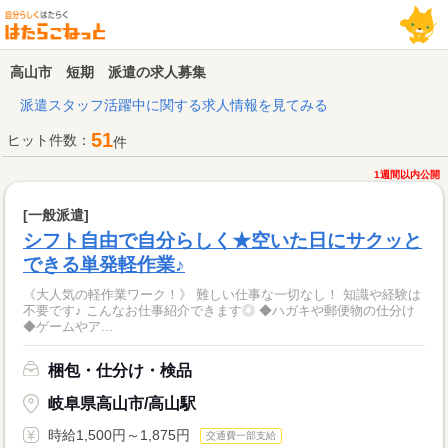
高山市 短期 派遣の求人募集
派遣スタッフ活躍中に関する求人情報を見てみる
51
ヒット件数：
件
1週間以内公開
[一般派遣]
シフト自由で自分らしく★空いた日にサクッと
できる単発軽作業♪
《大人気の軽作業ワーク！》 難しい仕事な一切なし！ 知識や経験は
不要です♪ こんなお仕事紹介できます◎ ◆ハガキや郵便物の仕分け
◆ゲームやア...
梱包・仕分け・検品
岐阜県高山市/高山駅
時給1,500円～1,875円
交通費一部支給