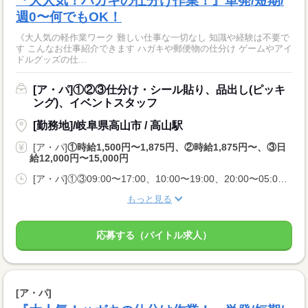
『大人気！ハガキの仕分け作業！』単発/短期/
週0〜何でもOK！
《大人気の軽作業ワーク 難しい仕事な一切なし 知識や経験は不要で
す こんなお仕事紹介できます ハガキや郵便物の仕分け ゲームやアイ
ドルグッズの仕...
[ア・パ]①②③仕分け・シール貼り、品出し(ピッキ
ング)、イベントスタッフ
[勤務地]/岐阜県高山市 / 高山駅
[ア・パ]
①時給1,500円〜1,875円、②時給1,875円〜、③日
給12,000円〜15,000円
[ア・パ]①③09:00〜17:00、10:00〜19:00、20:00〜05:00、②10:00〜06:00
もっと見る
応募する（バイトル求人）
[ア・パ]