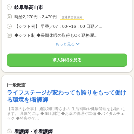
岐阜県高山市
時給2,270円～2,470円
交通費全額支給
【シフト例】 早番／07：00〜16：00 日勤／...
◆シフト制 ◆長期休暇の取得もOK 勤務曜...
もっと見る
求人詳細を見る
[一般派遣]
ライフステージが変わっても誇りをもって働け
る環境を/看護師
【看護のお仕事】 施設利用者さまの 生活補助や健康管理をお願いし
ます。 具体的には ◆血圧測定 ◆お薬の管理や準備 ◆バイタルチェ
ック ◆発疹やケ...
看護師・准看護師