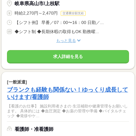
岐阜県高山市/上枝駅
時給2,270円～2,470円
交通費全額支給
【シフト例】 早番／07：00〜16：00 日勤／...
◆シフト制 ◆長期休暇の取得もOK 勤務曜...
もっと見る
求人詳細を見る
[一般派遣]
ブランクも経験も関係ない！ゆっくり成長して
いけます/看護師
【看護のお仕事】 施設利用者さまの 生活補助や健康管理をお願いし
ます。 具体的には ◆血圧測定 ◆お薬の管理や準備 ◆バイタルチェ
ック ◆発疹やケ...
看護師・准看護師