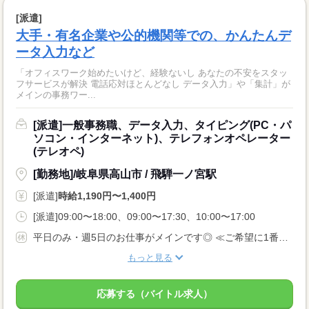
[派遣]
大手・有名企業や公的機関等での、かんたんデ
ータ入力など
「オフィスワーク始めたいけど、経験ないし あなたの不安をスタッ
フサービスが解決 電話応対ほとんどなし データ入力」や「集計」が
メインの事務ワー...
[派遣]一般事務職、データ入力、タイピング(PC・パ
ソコン・インターネット)、テレフォンオペレーター
(テレオペ)
[勤務地]/岐阜県高山市 / 飛騨一ノ宮駅
[派遣]
時給1,190円〜1,400円
[派遣]09:00〜18:00、09:00〜17:30、10:00〜17:00
平日のみ・週5日のお仕事がメインです◎ ≪ご希望に1番近いお仕事をご紹介いたします♪≫
もっと見る
応募する（バイトル求人）