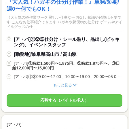
『大人気！ハガキの仕分け作業！』単発/短期/
週0〜何でもOK！
《大人気の軽作業ワーク 難しい仕事な一切なし 知識や経験は不要で
す こんなお仕事紹介できます ハガキや郵便物の仕分け ゲームやアイ
ドルグッズの仕...
[ア・パ]①②③仕分け・シール貼り、品出し(ピッキ
ング)、イベントスタッフ
[勤務地]/岐阜県高山市 / 高山駅
[ア・パ]
①時給1,500円〜1,875円、②時給1,875円〜、③日
給12,000円〜15,000円
[ア・パ]①③09:00〜17:00、10:00〜19:00、20:00〜05:00、②10:00〜06:00
もっと見る
応募する（バイトル求人）
[ア・パ]