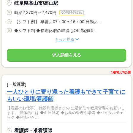
岐阜県高山市/高山駅
時給2,270円～2,470円
交通費全額支給
【シフト例】 早番／07：00〜16：00 日勤／...
◆シフト制 ◆長期休暇の取得もOK 勤務曜...
もっと見る
求人詳細を見る
1週間以内公開
[一般派遣]
一人ひとりに寄り添った看護もできて子育てに
もいい環境/看護師
【看護のお仕事】 施設利用者さまの 生活補助や健康管理をお願いし
ます。 具体的には ◆血圧測定 ◆お薬の管理や準備 ◆バイタルチェ
ック ◆発疹やケ...
看護師・准看護師