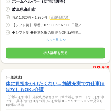
ホームヘルパー（訪問介護等）
岐阜県高山市
時給1,620円～1,970円
交通費全額支給
【シフト例】 早番／07：00〜16：00 日勤／...
◆シフト制 ◆長期休暇の取得もOK 勤務曜...
もっと見る
求人詳細を見る
1週間以内公開
[一般派遣]
体に負担をかけたくない→施設充実で力仕事ほ
ぼなしもOK♪介護
【介護のお仕事】 施設利用者さまの日常生活を サポ―トするお仕事
です。 具体的には ■身の回りのお世話 ■レクリエーションの見守り
■食事の準備 ...