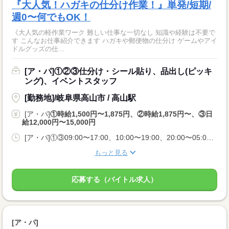
『大人気！ハガキの仕分け作業！』単発/短期/
週0〜何でもOK！
《大人気の軽作業ワーク 難しい仕事な一切なし 知識や経験は不要で
す こんなお仕事紹介できます ハガキや郵便物の仕分け ゲームやアイ
ドルグッズの仕...
[ア・パ]①②③仕分け・シール貼り、品出し(ピッキ
ング)、イベントスタッフ
[勤務地]/岐阜県高山市 / 高山駅
[ア・パ]
①時給1,500円〜1,875円、②時給1,875円〜、③日
給12,000円〜15,000円
[ア・パ]①③09:00〜17:00、10:00〜19:00、20:00〜05:00、②10:00〜06:00
もっと見る
応募する（バイトル求人）
[ア・パ]