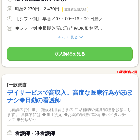
時給2,270円～2,470円
交通費全額支給
【シフト例】 早番／07：00〜16：00 日勤／...
◆シフト制 ◆長期休暇の取得もOK 勤務曜...
もっと見る
求人詳細を見る
1週間以内公開
[一般派遣]
デイサービスで高収入。高度な医療行為がほぼ
ナシ◆日勤の看護師
【看護のお仕事】 施設利用者さまの 生活補助や健康管理をお願いし
ます。 具体的には ◆血圧測定 ◆お薬の管理や準備 ◆バイタルチェ
ック ◆発疹やケ...
看護師・准看護師