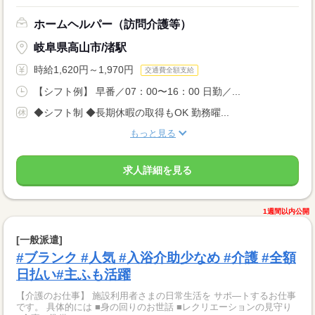
ホームヘルパー（訪問介護等）
岐阜県高山市/渚駅
時給1,620円～1,970円
交通費全額支給
【シフト例】 早番／07：00〜16：00 日勤／...
◆シフト制 ◆長期休暇の取得もOK 勤務曜...
もっと見る
求人詳細を見る
1週間以内公開
[一般派遣]
#ブランク #人気 #入浴介助少なめ #介護 #全額
日払い#主ふも活躍
【介護のお仕事】 施設利用者さまの日常生活を サポ―トするお仕事
です。 具体的には ■身の回りのお世話 ■レクリエーションの見守り