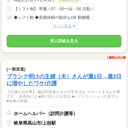
交通費全額支給
【シフト例】 早番／07：00〜16：00 日勤／...
◆シフト制 ◆長期休暇の取得もOK 勤務曜...
もっと見る
求人詳細を見る
1週間以内公開
[一般派遣]
ブランク明けの主婦（夫）さんが週1日→週3日
に増やしたワケ/介護
【介護のお仕事】 施設利用者さまの日常生活を サポ―トするお仕事
です。 具体的には ■身の回りのお世話 ■レクリエーションの見守り
■食事の準備 ...
ホームヘルパー（訪問介護等）
岐阜県高山市/上枝駅