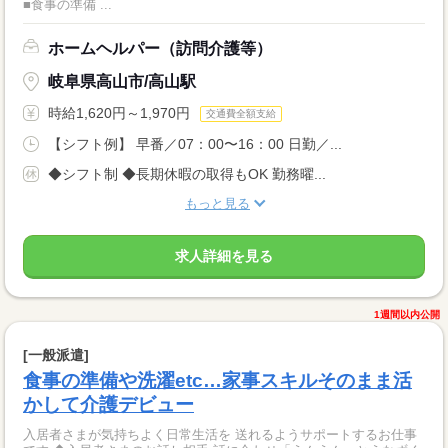
■食事の準備 ...
ホームヘルパー（訪問介護等）
岐阜県高山市/高山駅
時給1,620円～1,970円
交通費全額支給
【シフト例】 早番／07：00〜16：00 日勤／...
◆シフト制 ◆長期休暇の取得もOK 勤務曜...
もっと見る
求人詳細を見る
1週間以内公開
[一般派遣]
食事の準備や洗濯etc…家事スキルそのまま活
かして介護デビュー
入居者さまが気持ちよく日常生活を 送れるようサポートするお仕事