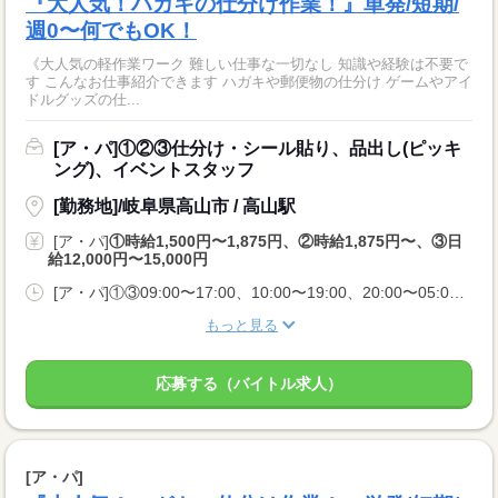
『大人気！ハガキの仕分け作業！』単発/短期/
週0〜何でもOK！
《大人気の軽作業ワーク 難しい仕事な一切なし 知識や経験は不要で
す こんなお仕事紹介できます ハガキや郵便物の仕分け ゲームやアイ
ドルグッズの仕...
[ア・パ]①②③仕分け・シール貼り、品出し(ピッキ
ング)、イベントスタッフ
[勤務地]/岐阜県高山市 / 高山駅
[ア・パ]
①時給1,500円〜1,875円、②時給1,875円〜、③日
給12,000円〜15,000円
[ア・パ]①③09:00〜17:00、10:00〜19:00、20:00〜05:00、②10:00〜06:00
もっと見る
応募する（バイトル求人）
[ア・パ]