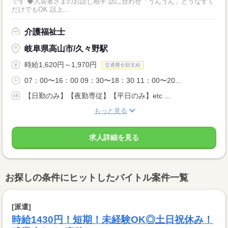
です ◆入居者さまのお話し相手 話に合わせ「うんうん」とうなずく
だけでもOK 話上...
介護福祉士
岐阜県高山市/久々野駅
時給1,620円～1,970円
交通費全額支給
07：00〜16：00 09：30〜18：30 11：00〜20...
【日勤のみ】【夜勤専従】【平日のみ】etc ...
もっと見る
求人詳細を見る
お探しの条件にヒットしたバイトル案件一覧
[派遣]
時給1430円！短期！未経験OK◎土日祝休み！