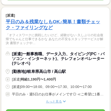
[派遣]
平日のみ＆残業なしもOK♪簡単！書類チェッ
ク・ファイリングなど
「オフィスワークに挑戦したいけど、経験がない 久しぶりの社会復
帰でちゃんと仕事できるかな あなたの不安をスタッフサービスが解
決 書類チェックや...
[派遣]一般事務職、データ入力、タイピング(PC・パ
ソコン・インターネット)、テレフォンオペレーター
(テレオペ)
[勤務地]/岐阜県高山市 / 高山駅
[派遣]
時給1,190円〜1,400円
[派遣]09:00〜18:00、09:00〜17:30、10:00〜17:00
平日のみ・週5日のお仕事がメインです◎ ≪ご希望に1番近いお仕事をご紹介いたします♪≫
もっと見る