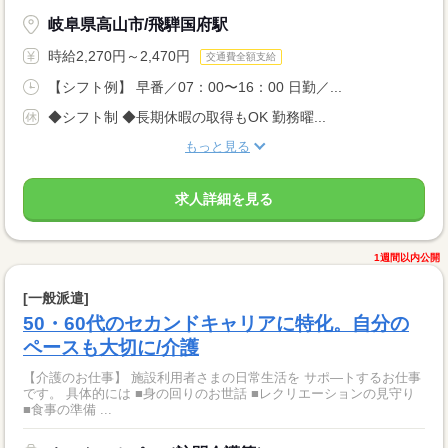
岐阜県高山市/飛騨国府駅
時給2,270円～2,470円
交通費全額支給
【シフト例】 早番／07：00〜16：00 日勤／...
◆シフト制 ◆長期休暇の取得もOK 勤務曜...
もっと見る
求人詳細を見る
1週間以内公開
[一般派遣]
50・60代のセカンドキャリアに特化。自分の
ペースも大切に/介護
【介護のお仕事】 施設利用者さまの日常生活を サポ―トするお仕事
です。 具体的には ■身の回りのお世話 ■レクリエーションの見守り
■食事の準備 ...