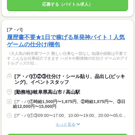
応募する（バイトル求人）
[ア・パ]
履歴書不要★1日で稼げる単発神バイト！人気
ゲームの仕分け/梱包
《大人気の軽作業ワーク 難しい仕事な一切なし 知識や経験は不要で
す こんなお仕事紹介できます ハガキや郵便物の仕分け ゲームやアイ
ドルグッズの仕...
[ア・パ]①②③仕分け・シール貼り、品出し(ピッキ
ング)、イベントスタッフ
[勤務地]/岐阜県高山市 / 高山駅
[ア・パ]
①時給1,500円〜1,875円、②時給1,875円〜、③日
給12,000円〜15,000円
[ア・パ]①③09:00〜17:00、10:00〜19:00、20:00〜05:00、②10:00〜06:00
もっと見る