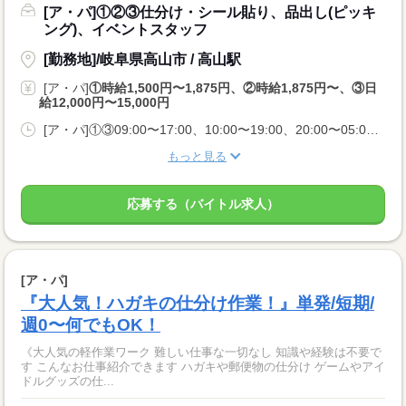
[ア・パ]①②③仕分け・シール貼り、品出し(ピッキ
ング)、イベントスタッフ
[勤務地]/岐阜県高山市 / 高山駅
[ア・パ]
①時給1,500円〜1,875円、②時給1,875円〜、③日
給12,000円〜15,000円
[ア・パ]①③09:00〜17:00、10:00〜19:00、20:00〜05:00、②10:00〜06:00
もっと見る
応募する（バイトル求人）
[ア・パ]
『大人気！ハガキの仕分け作業！』単発/短期/
週0〜何でもOK！
《大人気の軽作業ワーク 難しい仕事な一切なし 知識や経験は不要で
す こんなお仕事紹介できます ハガキや郵便物の仕分け ゲームやアイ
ドルグッズの仕...