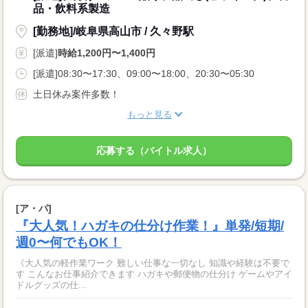
品・飲料系製造
[勤務地]/岐阜県高山市 / 久々野駅
[派遣]
時給1,200円〜1,400円
[派遣]08:30〜17:30、09:00〜18:00、20:30〜05:30
土日休み案件多数！
もっと見る
応募する（バイトル求人）
[ア・パ]
『大人気！ハガキの仕分け作業！』単発/短期/
週0〜何でもOK！
《大人気の軽作業ワーク 難しい仕事な一切なし 知識や経験は不要で
す こんなお仕事紹介できます ハガキや郵便物の仕分け ゲームやアイ
ドルグッズの仕...