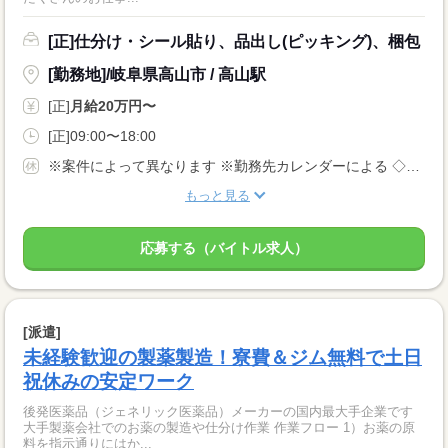
[正]仕分け・シール貼り、品出し(ピッキング)、梱包
[勤務地]/岐阜県高山市 / 高山駅
[正]
月給20万円〜
[正]09:00〜18:00
※案件によって異なります ※勤務先カレンダーによる ◇有給休暇あり（入社6ヵ月後に10日付与） ◇産休・育休制度あり 休日多めの職場が多いです！
もっと見る
応募する（バイトル求人）
[派遣]
未経験歓迎の製薬製造！寮費＆ジム無料で土日
祝休みの安定ワーク
後発医薬品（ジェネリック医薬品）メーカーの国内最大手企業です
大手製薬会社でのお薬の製造や仕分け作業 作業フロー 1）お薬の原
料を指示通りにはか...