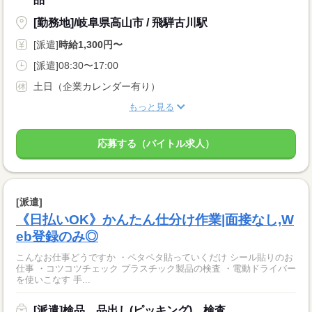
[勤務地]/岐阜県高山市 / 飛騨古川駅
[派遣]
時給1,300円〜
[派遣]08:30〜17:00
土日（企業カレンダー有り）
もっと見る
応募する（バイトル求人）
[派遣]
《日払いOK》かんたん仕分け作業|面接なし,W
eb登録のみ◎
こんなお仕事どうですか ・ペタペタ貼っていくだけ シール貼りのお
仕事 ・コツコツチェック プラスチック製品の検査 ・電動ドライバー
を使いこなす 手...
[派遣]検品、品出し(ピッキング)、検査