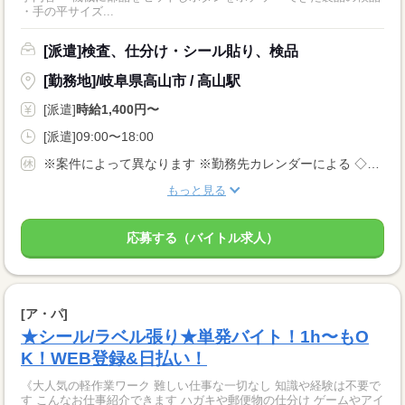
・手の平サイズ...
[派遣]検査、仕分け・シール貼り、検品
[勤務地]/岐阜県高山市 / 高山駅
[派遣]
時給1,400円〜
[派遣]09:00〜18:00
※案件によって異なります ※勤務先カレンダーによる ◇有給休暇あり（入社6ヵ月後に10日付与） ◇産休・育休制度あり 休日多めの職場が多いです！
もっと見る
応募する（バイトル求人）
[ア・パ]
★シール/ラベル張り★単発バイト！1h〜もO
K！WEB登録&日払い！
《大人気の軽作業ワーク 難しい仕事な一切なし 知識や経験は不要で
す こんなお仕事紹介できます ハガキや郵便物の仕分け ゲームやアイ