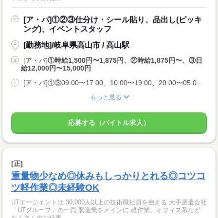
[ア・パ]①②③仕分け・シール貼り、品出し(ピッキ
ング)、イベントスタッフ
[勤務地]/岐阜県高山市 / 高山駅
[ア・パ]
①時給1,500円〜1,875円、②時給1,875円〜、③日
給12,000円〜15,000円
[ア・パ]①③09:00〜17:00、10:00〜19:00、20:00〜05:00、②10:00〜06:00
もっと見る
応募する（バイトル求人）
[正]
重量物少なめ◎休みもしっかりとれる◎コツコ
ツ軽作業◎未経験OK
UTエージェントは 30,000人以上の技術職社員を抱える 大手派遣会社
「UTグループ」の一員 製造業をメインに 軽作業、オフィス系など
たくさんのお仕事...