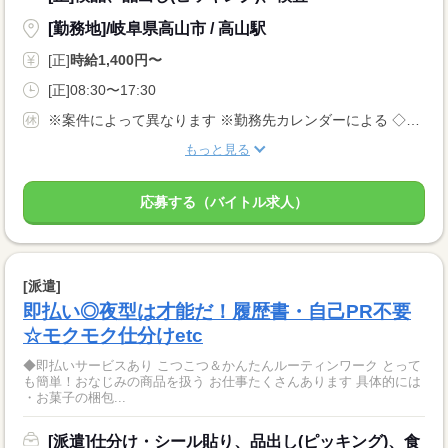
[勤務地]/岐阜県高山市 / 高山駅
[正]
時給1,400円〜
[正]08:30〜17:30
※案件によって異なります ※勤務先カレンダーによる ◇有給休暇あり（入社6ヵ月後に10日付与） ◇産休・育休制度あり 休日多めの職場が多いです！
もっと見る
応募する（バイトル求人）
[派遣]
即払い◎夜型は才能だ！履歴書・自己PR不要
☆モクモク仕分けetc
◆即払いサービスあり こつこつ＆かんたんルーティンワーク とって
も簡単！おなじみの商品を扱う お仕事たくさんあります 具体的には
・お菓子の梱包...
[派遣]仕分け・シール貼り、品出し(ピッキング)、食