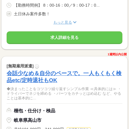
【勤務時間例】 8：00-16：00／9：00-17：0...
土日休み案件多数！
もっと見る
求人詳細を見る
1週間以内公開
[無期雇用派遣]
?
会話少なめ＆自分のペースで。一人もくもく検
品etc/定時退社もOK
◆決まったことをコツコツ繰り返すシンプル作業 ≪具体的には≫ ・
ドライバーでネジを締める ・パーツをカチッとはめ込む など、やる
ことは基本的に...
梱包・仕分け・検品
岐阜県高山市