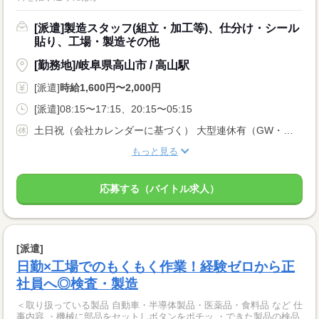
[派遣]製造スタッフ(組立・加工等)、仕分け・シール
貼り、工場・製造その他
[勤務地]/岐阜県高山市 / 高山駅
[派遣]
時給1,600円〜2,000円
[派遣]08:15〜17:15、20:15〜05:15
土日祝（会社カレンダーに基づく） 大型連休有（GW・夏季休暇・年末年始） 勤務地： 岐阜県高山市 ※無料の寮完備
もっと見る
応募する（バイトル求人）
[派遣]
日勤×工場でのもくもく作業！経験ゼロから正
社員へ◎検査・製造
＜取り扱っている製品 自動車・半導体製品・医薬品・食料品 など 仕
事内容 ・機械に部品をセットしボタンをポチッ ・できた製品の検品