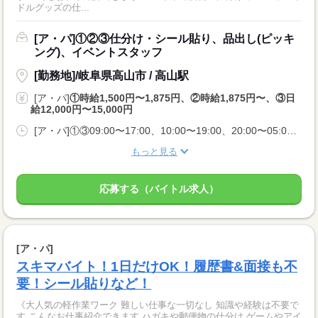
ドルグッズの仕...
[ア・パ]①②③仕分け・シール貼り、品出し(ピッキ
ング)、イベントスタッフ
[勤務地]/岐阜県高山市 / 高山駅
[ア・パ]
①時給1,500円〜1,875円、②時給1,875円〜、③日
給12,000円〜15,000円
[ア・パ]①③09:00〜17:00、10:00〜19:00、20:00〜05:00、②10:00〜06:00
もっと見る
応募する（バイトル求人）
[ア・パ]
スキマバイト！1日だけOK！履歴書&面接も不
要！シール貼りなど！
《大人気の軽作業ワーク 難しい仕事な一切なし 知識や経験は不要で
す こんなお仕事紹介できます ハガキや郵便物の仕分け ゲームやアイ