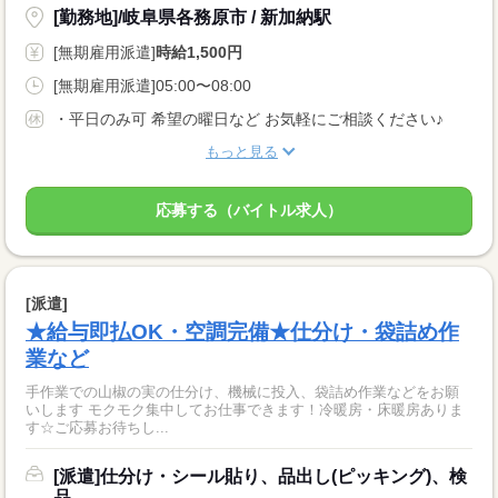
[勤務地]/岐阜県各務原市 / 新加納駅
[無期雇用派遣]
時給1,500円
[無期雇用派遣]05:00〜08:00
・平日のみ可 希望の曜日など お気軽にご相談ください♪
もっと見る
応募する（バイトル求人）
[派遣]
★給与即払OK・空調完備★仕分け・袋詰め作
業など
手作業での山椒の実の仕分け、機械に投入、袋詰め作業などをお願
いします モクモク集中してお仕事できます！冷暖房・床暖房ありま
す☆ご応募お待ちし...
[派遣]仕分け・シール貼り、品出し(ピッキング)、検
品