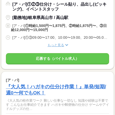
[ア・パ]①②③仕分け・シール貼り、品出し(ピッキ
ング)、イベントスタッフ
[勤務地]/岐阜県高山市 / 高山駅
[ア・パ]
①時給1,500円〜1,875円、②時給1,875円〜、③日
給12,000円〜15,000円
[ア・パ]①③09:00〜17:00、10:00〜19:00、20:00〜05:00、②10:00〜06:00
もっと見る
応募する（バイトル求人）
[ア・パ]
『大人気！ハガキの仕分け作業！』単発/短期/
週0〜何でもOK！
《大人気の軽作業ワーク 難しい仕事な一切なし 知識や経験は不要で
す こんなお仕事紹介できます ハガキや郵便物の仕分け ゲームやアイ
ドルグッズの仕...