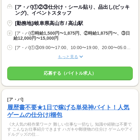
[ア・パ]①②③仕分け・シール貼り、品出し(ピッキ
ング)、イベントスタッフ
[勤務地]/岐阜県高山市 / 高山駅
[ア・パ]
①時給1,500円〜1,875円、②時給1,875円〜、③日
給12,000円〜15,000円
[ア・パ]①③09:00〜17:00、10:00〜19:00、20:00〜05:00、②10:00〜06:00
もっと見る
応募する（バイトル求人）
[ア・パ]
履歴書不要★1日で稼げる単発神バイト！人気
ゲームの仕分け/梱包
《大人気の軽作業ワーク 難しい仕事な一切なし 知識や経験は不要で
す こんなお仕事紹介できます ハガキや郵便物の仕分け ゲームやアイ
ドルグッズの仕...