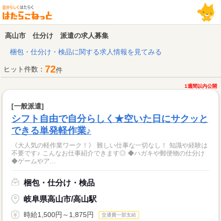
高山市 仕分け 派遣の求人募集
梱包・仕分け・検品に関する求人情報を見てみる
72
ヒット件数：
件
1週間以内公開
[一般派遣]
シフト自由で自分らしく★空いた日にサクッと
できる単発軽作業♪
《大人気の軽作業ワーク！》 難しい仕事な一切なし！ 知識や経験は
不要です♪ こんなお仕事紹介できます◎ ◆ハガキや郵便物の仕分け
◆ゲームやア...
梱包・仕分け・検品
岐阜県高山市/高山駅
時給1,500円～1,875円
交通費一部支給