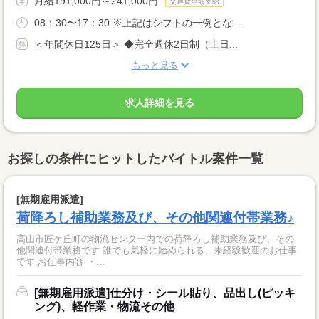
月給191,000円～241,000円
交通費全額支給
08：30〜17：30 ※上記はシフトの一例とな...
＜年間休日125日＞ ◆完全週休2日制（土日...
もっと見る
求人詳細を見る
お探しの条件にヒットしたバイトル案件一覧
[無期雇用派遣]
荷降ろし補助業務及び、その他関連付帯業務♪
高山市匠ケ丘町の物流センター内での荷降ろし補助業務及び、その
他関連付帯業務です 誰でも気軽に始められる、未経験歓迎のお仕事
です お仕事内容 ・...
[無期雇用派遣]仕分け・シール貼り、品出し(ピッキ
ング)、軽作業・物流その他