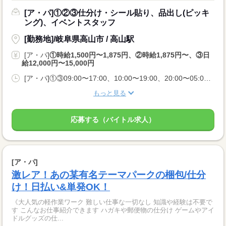
[ア・パ]①②③仕分け・シール貼り、品出し(ピッキ
ング)、イベントスタッフ
[勤務地]/岐阜県高山市 / 高山駅
[ア・パ]
①時給1,500円〜1,875円、②時給1,875円〜、③日
給12,000円〜15,000円
[ア・パ]①③09:00〜17:00、10:00〜19:00、20:00〜05:00、②10:00〜06:00
もっと見る
応募する（バイトル求人）
[ア・パ]
激レア！あの某有名テーマパークの梱包/仕分
け！日払い&単発OK！
《大人気の軽作業ワーク 難しい仕事な一切なし 知識や経験は不要で
す こんなお仕事紹介できます ハガキや郵便物の仕分け ゲームやアイ
ドルグッズの仕...