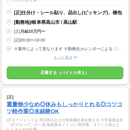
[正]仕分け・シール貼り、品出し(ピッキング)、梱包
[勤務地]/岐阜県高山市 / 高山駅
[正]
月給20万円〜
[正]09:00〜18:00
※案件によって異なります ※勤務先カレンダーによる ◇有給休暇あり（入社6ヵ月後に10日付与） ◇産休・育休制度あり 休日多めの職場が多いです！
もっと見る
応募する（バイトル求人）
[正]
重量物少なめ◎休みもしっかりとれる◎コツコ
ツ軽作業◎未経験OK
UTエージェントは 30,000人以上の技術職社員を抱える 大手派遣会社
「UTグループ」の一員 製造業をメインに 軽作業、オフィス系など
たくさんのお仕事...