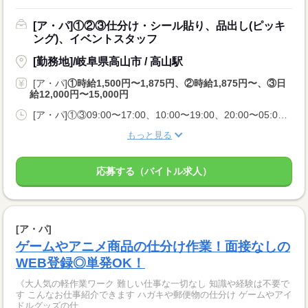
[ア・パ]①②③仕分け・シール貼り、品出し(ピッキ
ング)、イベントスタッフ
[勤務地]/岐阜県高山市 / 高山駅
[ア・パ]
①時給1,500円〜1,875円、②時給1,875円〜、③日
給12,000円〜15,000円
[ア・パ]①③09:00〜17:00、10:00〜19:00、20:00〜05:00、②10:00〜06:00
もっと見る
応募する（バイトル求人）
[ア・パ]
ゲームやアニメ商品の仕分け作業！面接なしの
WEB登録◎単発OK！
《大人気の軽作業ワーク 難しい仕事な一切なし 知識や経験は不要で
す こんなお仕事紹介できます ハガキや郵便物の仕分け ゲームやアイ
ドルグッズの仕...