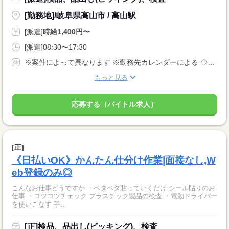
[勤務地]/岐阜県高山市 / 高山駅
[派遣]
時給1,400円〜
[派遣]08:30〜17:30
※案件によって異なります ※勤務先カレンダーによる ◇有給休暇あり（入社6ヵ月後に10日付与） ◇産休・育休制度あり 休日多めの職場が多いです！
もっと見る
応募する（バイトル求人）
[正]
《日払いOK》かんたん仕分け作業|面接なし,W
eb登録のみ◎
こんなお仕事どうですか ・ペタペタ貼っていくだけ シール貼りのお
仕事 ・コツコツチェック プラスチック製品の検査 ・電動ドライバー
を使いこなす 手...
[正]検品、品出し(ピッキング)、検査