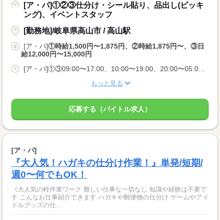
[ア・パ]①②③仕分け・シール貼り、品出し(ピッキ
ング)、イベントスタッフ
[勤務地]/岐阜県高山市 / 高山駅
[ア・パ]
①時給1,500円〜1,875円、②時給1,875円〜、③日
給12,000円〜15,000円
[ア・パ]①③09:00〜17:00、10:00〜19:00、20:00〜05:00、②10:00〜06:00
もっと見る
応募する（バイトル求人）
[ア・パ]
『大人気！ハガキの仕分け作業！』単発/短期/
週0〜何でもOK！
《大人気の軽作業ワーク 難しい仕事な一切なし 知識や経験は不要で
す こんなお仕事紹介できます ハガキや郵便物の仕分け ゲームやアイ
ドルグッズの仕...