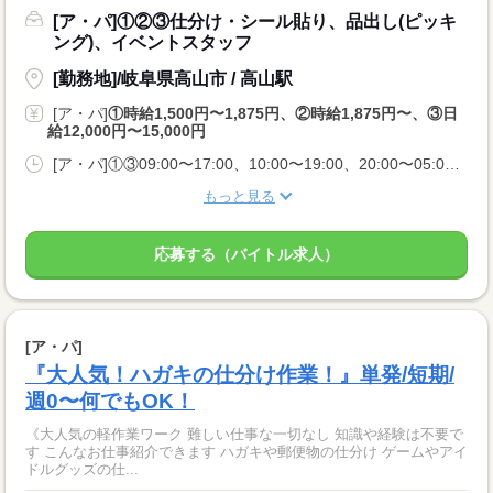
[ア・パ]①②③仕分け・シール貼り、品出し(ピッキ
ング)、イベントスタッフ
[勤務地]/岐阜県高山市 / 高山駅
[ア・パ]
①時給1,500円〜1,875円、②時給1,875円〜、③日
給12,000円〜15,000円
[ア・パ]①③09:00〜17:00、10:00〜19:00、20:00〜05:00、②10:00〜06:00
もっと見る
応募する（バイトル求人）
[ア・パ]
『大人気！ハガキの仕分け作業！』単発/短期/
週0〜何でもOK！
《大人気の軽作業ワーク 難しい仕事な一切なし 知識や経験は不要で
す こんなお仕事紹介できます ハガキや郵便物の仕分け ゲームやアイ
ドルグッズの仕...