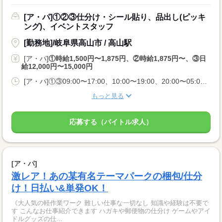
[ア・パ]①②③仕分け・シール貼り、品出し(ピッキ
ング)、イベントスタッフ
[勤務地]/岐阜県高山市 / 高山駅
[ア・パ]
①時給1,500円〜1,875円、②時給1,875円〜、③日
給12,000円〜15,000円
[ア・パ]①③09:00〜17:00、10:00〜19:00、20:00〜05:00、②10:00〜06:00
もっと見る
応募する（バイトル求人）
[ア・パ]
激レア！あの某有名テーマパークの梱包/仕分
け！日払い&単発OK！
《大人気の軽作業ワーク 難しい仕事な一切なし 知識や経験は不要で
す こんなお仕事紹介できます ハガキや郵便物の仕分け ゲームやアイ
ドルグッズの仕...