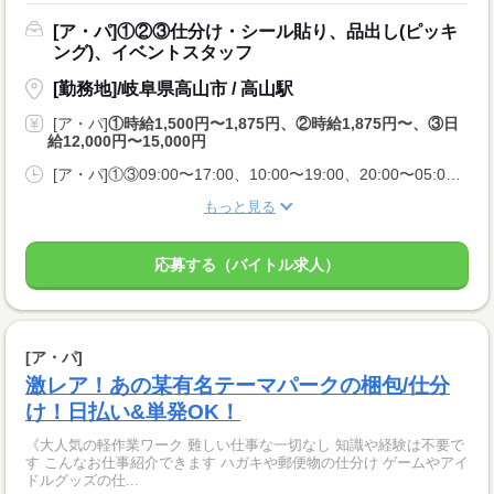
[ア・パ]①②③仕分け・シール貼り、品出し(ピッキ
ング)、イベントスタッフ
[勤務地]/岐阜県高山市 / 高山駅
[ア・パ]
①時給1,500円〜1,875円、②時給1,875円〜、③日
給12,000円〜15,000円
[ア・パ]①③09:00〜17:00、10:00〜19:00、20:00〜05:00、②10:00〜06:00
もっと見る
応募する（バイトル求人）
[ア・パ]
激レア！あの某有名テーマパークの梱包/仕分
け！日払い&単発OK！
《大人気の軽作業ワーク 難しい仕事な一切なし 知識や経験は不要で
す こんなお仕事紹介できます ハガキや郵便物の仕分け ゲームやアイ
ドルグッズの仕...