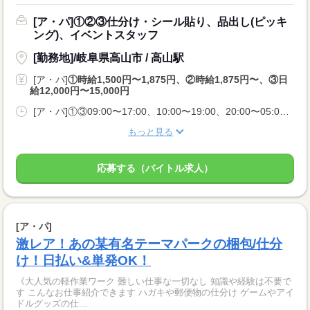
[ア・パ]①②③仕分け・シール貼り、品出し(ピッキ
ング)、イベントスタッフ
[勤務地]/岐阜県高山市 / 高山駅
[ア・パ]
①時給1,500円〜1,875円、②時給1,875円〜、③日
給12,000円〜15,000円
[ア・パ]①③09:00〜17:00、10:00〜19:00、20:00〜05:00、②10:00〜06:00
もっと見る
応募する（バイトル求人）
[ア・パ]
激レア！あの某有名テーマパークの梱包/仕分
け！日払い&単発OK！
《大人気の軽作業ワーク 難しい仕事な一切なし 知識や経験は不要で
す こんなお仕事紹介できます ハガキや郵便物の仕分け ゲームやアイ
ドルグッズの仕...