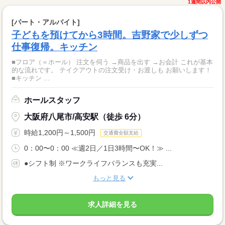
1週間以内公開
[パート・アルバイト]
子どもを預けてから3時間。吉野家で少しずつ
仕事復帰。キッチン
■フロア（＝ホール） 注文を伺う →商品を出す →お会計 これが基本
的な流れです。 テイクアウトの注文受け・お渡しも お願いします！
■キッチン ...
ホールスタッフ
大阪府八尾市/高安駅（徒歩 6分）
時給1,200円～1,500円
交通費全額支給
0：00〜0：00 ≪週2日／1日3時間〜OK！≫ ...
●シフト制 ※ワークライフバランスも充実...
もっと見る
求人詳細を見る