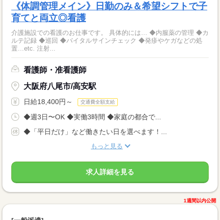
《体調管理メイン》日勤のみ＆希望シフトで子
育てと両立◎看護
介護施設での看護のお仕事です。 具体的には… ◆内服薬の管理 ◆カ
ルテ記録 ◆巡回 ◆バイタルサインチェック ◆発疹やケガなどの処
置…etc. 注射...
看護師・准看護師
大阪府八尾市/高安駅
日給18,400円～
交通費全額支給
◆週3日〜OK ◆実働3時間 ◆家庭の都合で...
◆「平日だけ」など働きたい日を選べます！...
もっと見る
求人詳細を見る
1週間以内公開