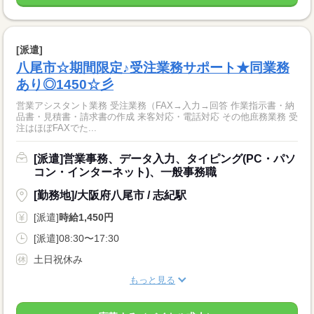
[派遣]
八尾市☆期間限定♪受注業務サポート★同業務
あり◎1450☆彡
営業アシスタント業務 受注業務（FAX→入力→回答 作業指示書・納
品書・見積書・請求書の作成 来客対応・電話対応 その他庶務業務 受
注はほぼFAXでた...
[派遣]営業事務、データ入力、タイピング(PC・パソ
コン・インターネット)、一般事務職
[勤務地]/大阪府八尾市 / 志紀駅
[派遣]
時給1,450円
[派遣]08:30〜17:30
土日祝休み
もっと見る