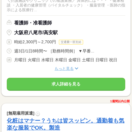
＼介護施設やクリニックでの看護業務／ 具体的には・・・ ・健康相
談 ・入居者の健康管理（バイタルチェック） ・服薬管理 ・医師の指
示による医療行...
看護師・准看護師
大阪府八尾市/高安駅
時給2,300円～2,700円
交通費一部支給
週3日/1日8時間〜 ［勤務時間例］ ▼早番...
月曜日 火曜日 水曜日 木曜日 金曜日 土曜日 日曜日 祝日
もっと見る
求人詳細を見る
1週間以内公開
[無期雇用派遣]
?
化粧はマナー？うちは皆スッピン。通勤着も気
楽な服装でOK。製造