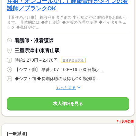
注射・オンコールなし！健康管理がメインの看
護師／ブランクOK
【看護のお仕事】 施設利用者さまの 生活補助や健康管理をお願いし
ます。 具体的には ◆血圧測定 ◆お薬の管理や準備 ◆バイタルチェ
ック ◆発疹やケ...
看護師・准看護師
三重県津市/東青山駅
時給2,270円～2,470円
交通費全額支給
【シフト例】 早番／07：00〜16：00 日勤／...
◆シフト制 ◆長期休暇の取得もOK 勤務曜...
もっと見る
求人詳細を見る
3日以内公開
[一般派遣]