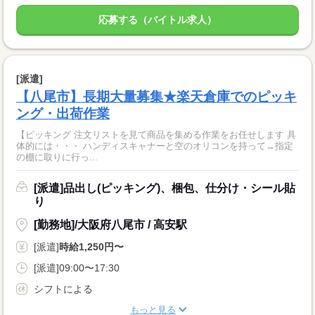
応募する（バイトル求人）
[派遣]
【八尾市】長期大量募集★楽天倉庫でのピッキ
ング・出荷作業
【ピッキング 注文リストを見て商品を集める作業をお任せします 具
体的には・・・ ハンディスキャナーと空のオリコンを持って→指定
の棚に取りに行っ...
[派遣]品出し(ピッキング)、梱包、仕分け・シール貼
り
[勤務地]/大阪府八尾市 / 高安駅
[派遣]
時給1,250円〜
[派遣]09:00〜17:30
シフトによる
もっと見る