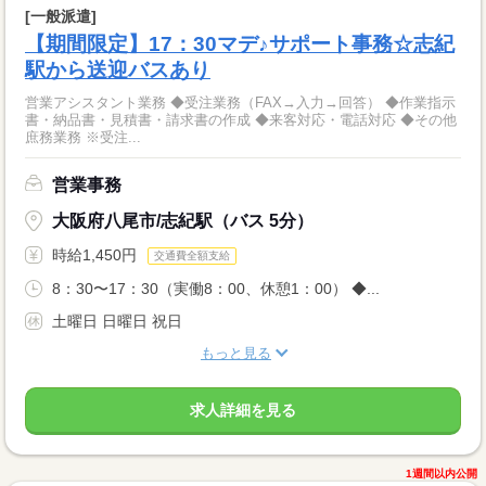
[一般派遣]
【期間限定】17：30マデ♪サポート事務☆志紀
駅から送迎バスあり
営業アシスタント業務 ◆受注業務（FAX→入力→回答） ◆作業指示
書・納品書・見積書・請求書の作成 ◆来客対応・電話対応 ◆その他
庶務業務 ※受注...
営業事務
大阪府八尾市/志紀駅（バス 5分）
時給1,450円
交通費全額支給
8：30〜17：30（実働8：00、休憩1：00） ◆...
土曜日 日曜日 祝日
もっと見る
求人詳細を見る
1週間以内公開