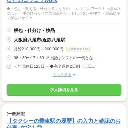
などのコツコツwork
◆「包む・数える・仕分ける」などの シンプルワーク！ ≪具体的
には≫ ・手のひらサイズの部品をセットしボタンを押す ・製品にキ
ズがないかチェ...
梱包・仕分け・検品
大阪府八尾市/近鉄八尾駅
月給210,000円～260,000円
交通費全額支給
08：30〜17：30 ※上記はシフトの一例とな...
＜年間休日125日＞ ◆完全週休2日制（土日...
もっと見る
求人詳細を見る
[一般派遣]
【タクシーの乗車駅の履歴】の入力と確認のお
仕事♪在宅も◎