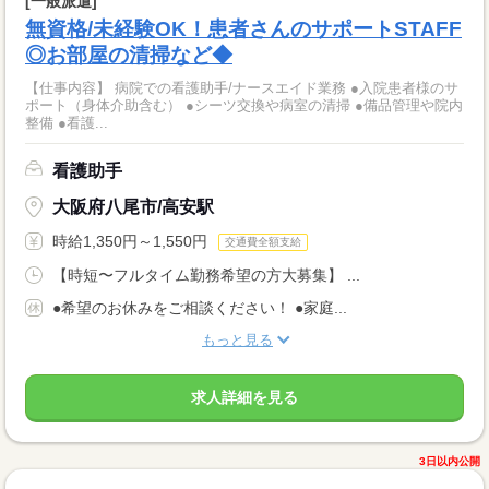
[一般派遣]
無資格/未経験OK！患者さんのサポートSTAFF
◎お部屋の清掃など◆
【仕事内容】 病院での看護助手/ナースエイド業務 ●入院患者様のサ
ポート（身体介助含む） ●シーツ交換や病室の清掃 ●備品管理や院内
整備 ●看護...
看護助手
大阪府八尾市/高安駅
時給1,350円～1,550円
交通費全額支給
【時短〜フルタイム勤務希望の方大募集】 ...
●希望のお休みをご相談ください！ ●家庭...
もっと見る
求人詳細を見る
3日以内公開