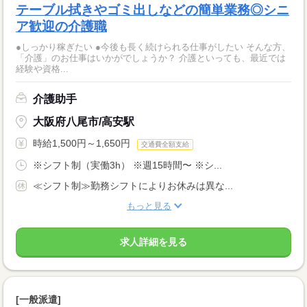
テーブル拭きやゴミ出しなどの簡単業務◎シニ
ア歓迎の介護職
●しっかり稼ぎたい ●今後も長く続けられる仕事がしたい そんな方、
「介護」のお仕事はいかがでしょうか？ 介護といっても、最近では
経験や資格...
介護助手
大阪府八尾市/高安駅
時給1,500円～1,650円
交通費全額支給
※シフト制（実働3h） ※週15時間〜 ※シ...
≪シフト制≫勤務シフトによりお休みは異な...
もっと見る
求人詳細を見る
[一般派遣]