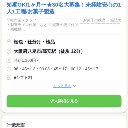
短期OK/1ヶ月〜★30名大募集！未経験安心の1
人1工程/お菓子製造
▽軽作業スタッフ ￣￣￣￣￣￣￣￣￣￣￣ ・お菓子の検品 ・箱詰め
・製造ライン作業 など ▽短期の後片付け ￣￣￣￣￣￣￣￣￣￣￣
・機械拭...
梱包・仕分け・検品
大阪府八尾市/高安駅（徒歩 12分）
時給1,300円～
08：45〜13：00 08：45〜17：00 12：45〜17...
■シフト制
もっと見る
求人詳細を見る
[一般派遣]