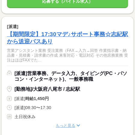
応募する（バイトル求人）
[派遣]
【期間限定】17:30マデ♪サポート事務☆志紀駅
から送迎バスあり
営業アシスタント業務 受注業務（FAX→入力→回答 作業指示書・納
品書・見積書・請求書の作成 来客対応・電話対応 その他庶務業務 受
注はほぼFAXでた...
[派遣]営業事務、データ入力、タイピング(PC・パソ
コン・インターネット)、一般事務職
[勤務地]/大阪府八尾市 / 志紀駅
[派遣]
時給1,450円
[派遣]08:30〜17:30
土日祝休み
もっと見る