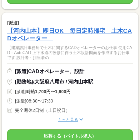
[派遣]
【河内山本】即日OK 毎日定時帰宅 土木CA
Dオペレーター
【建築設計事務所で土木に関するCADオペレーターのお仕事 使用CA
D：AutoCAD 上下水道の改修に伴う土木設計図面を作成するお仕事
です 設計者・担当者の...
[派遣]CADオペレーター、設計
[勤務地]/大阪府八尾市 / 河内山本駅
[派遣]
時給1,700円〜1,900円
[派遣]08:30〜17:30
完全週休2日制（土日祝日）
もっと見る
応募する（バイトル求人）