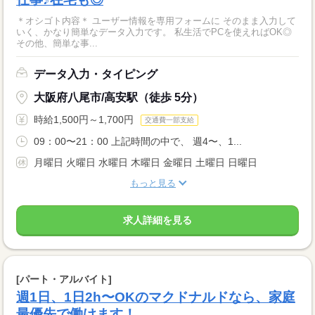
＊オシゴト内容＊ ユーザー情報を専用フォームに そのまま入力して
いく、かなり簡単なデータ入力です。 私生活でPCを使えればOK◎
その他、簡単な事...
データ入力・タイピング
大阪府八尾市/高安駅（徒歩 5分）
時給1,500円～1,700円
交通費一部支給
09：00〜21：00 上記時間の中で、 週4〜、1...
月曜日 火曜日 水曜日 木曜日 金曜日 土曜日 日曜日
もっと見る
求人詳細を見る
[パート・アルバイト]
週1日、1日2h〜OKのマクドナルドなら、家庭
最優先で働けます！