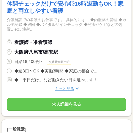
体調チェックだけで安心◎16時退勤もOK！家
庭と両立しやすい看護
介護施設での看護のお仕事です。 具体的には… ◆内服薬の管理 ◆カ
ルテ記録 ◆巡回 ◆バイタルサインチェック ◆発疹やケガなどの処
置…etc. 注射...
看護師・准看護師
大阪府八尾市/高安駅
日給18,400円～
交通費全額支給
◆週3日〜OK ◆実働3時間 ◆家庭の都合で...
◆「平日だけ」など働きたい日を選べます！...
もっと見る
求人詳細を見る
[一般派遣]