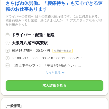
さらば肉体労働。「腰痛持ち」も安心できる運
転のお仕事あります
ドライバーの皆様へ 日々の業務お疲れ様です。 1日に何度もある、
積み荷積み下ろし業務…腰にきませんか…？ アズスタッフなら ◇積
み荷積み下ろし...
ドライバー・配達・配送
大阪府八尾市/高安駅
日給16,275円～20,344円
交通費一部支給
8：00〜17：00 9：00〜18：00 12：00〜21：...
【自己申告シフト】 「平日だけ働きたい」 ...
もっと見る
求人詳細を見る
[一般派遣]