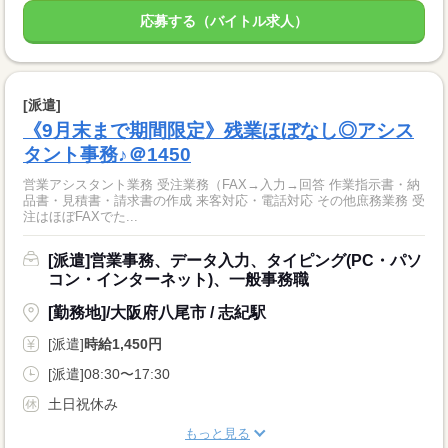
応募する（バイトル求人）
[派遣]
《9月末まで期間限定》残業ほぼなし◎アシス
タント事務♪＠1450
営業アシスタント業務 受注業務（FAX→入力→回答 作業指示書・納
品書・見積書・請求書の作成 来客対応・電話対応 その他庶務業務 受
注はほぼFAXでた...
[派遣]営業事務、データ入力、タイピング(PC・パソ
コン・インターネット)、一般事務職
[勤務地]/大阪府八尾市 / 志紀駅
[派遣]
時給1,450円
[派遣]08:30〜17:30
土日祝休み
もっと見る