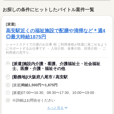
お探しの条件にヒットしたバイトル案件一覧
[派遣]
高安駅近くの福祉施設で配膳や清掃など＊週4
◎最大時給1875円
ショートステイで介護のお仕事 例 ご利用者様が快適に過ごせるよう
にサポートするお仕事です ・ 入浴介助、食事介助、排泄介助 ・ ご
利用者の見守り...
[派遣]施設内介護・看護、介護福祉士・社会福祉
士、医療・介護・福祉その他
[勤務地]/大阪府八尾市 / 高安駅
[派遣]
時給1,500円〜1,875円
[派遣]07:00〜16:30、08:30〜17:30、10:00〜19:00
※詳細はお問合せください
もっと見る