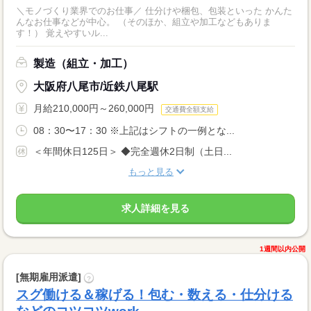
＼モノづくり業界でのお仕事／ 仕分けや梱包、包装といった かんた
んなお仕事などが中心。 （そのほか、組立や加工などもありま
す！） 覚えやすいル...
製造（組立・加工）
大阪府八尾市/近鉄八尾駅
月給210,000円～260,000円
交通費全額支給
08：30〜17：30 ※上記はシフトの一例とな...
＜年間休日125日＞ ◆完全週休2日制（土日...
もっと見る
求人詳細を見る
1週間以内公開
[無期雇用派遣]
?
スグ働ける＆稼げる！包む・数える・仕分ける