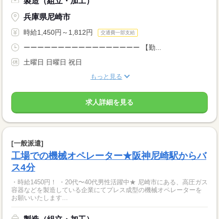
製造（組立・加工）
兵庫県尼崎市
時給1,450円～1,812円
交通費一部支給
ーーーーーーーーーーーーーーーーー 【勤...
土曜日 日曜日 祝日
もっと見る
求人詳細を見る
[一般派遣]
工場での機械オペレーター★阪神尼崎駅からバ
ス4分
・時給1450円！ ・20代〜40代男性活躍中★ 尼崎市にある、高圧ガス
容器などを製造している企業にてプレス成型の機械オペレーターを
お願いいたします...