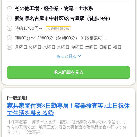
その他工場・軽作業・物流・土木系
愛知県名古屋市中村区/名古屋駅（徒歩 9分）
時給1,700円～
交通費全額支給
9時00分〜18時00分（休憩60分） ※応相談可...
月曜日 火曜日 水曜日 木曜日 金曜日 土曜日 日曜日 祝日
もっと見る
求人詳細を見る
[一般派遣]
家具家電付寮×日勤専属！容器検査等♪土日祝休
で生活を整える◎
【仕事概要】 産業ガス充填・配送・販売事業を手がける企業で、こ
ちらの工場では一般高圧ガス容器の再検査や附属品検査を行ってお
ります。 【仕事詳...