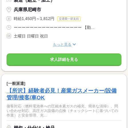
製造（組立・加工）
兵庫県尼崎市
時給1,450円～1,812円
交通費一部支給
ーーーーーーーーーーーーーーーーー 【勤...
土曜日 日曜日 祝日
もっと見る
求人詳細を見る
[一般派遣]
【所沢】経験者必見！産業ガスメーカー/設備
管理/接客/車OK
接客対応（燃料電池車への圧縮水素ガスの補充、簡単な清掃）、問
い合わせ対応、高圧ガス設備の点検（チェックシートに基づいての
作業）と安全管理、充...
梱包・仕分け・検品