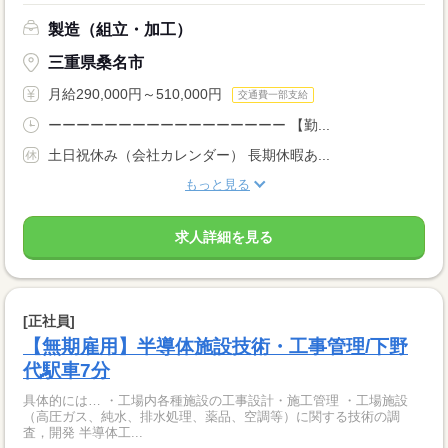
製造（組立・加工）
三重県桑名市
月給290,000円～510,000円
交通費一部支給
ーーーーーーーーーーーーーーーーー 【勤...
土日祝休み（会社カレンダー） 長期休暇あ...
もっと見る
求人詳細を見る
[正社員]
【無期雇用】半導体施設技術・工事管理/下野
代駅車7分
具体的には… ・工場内各種施設の工事設計・施工管理 ・工場施設
（高圧ガス、純水、排水処理、薬品、空調等）に関する技術の調
査，開発 半導体工...