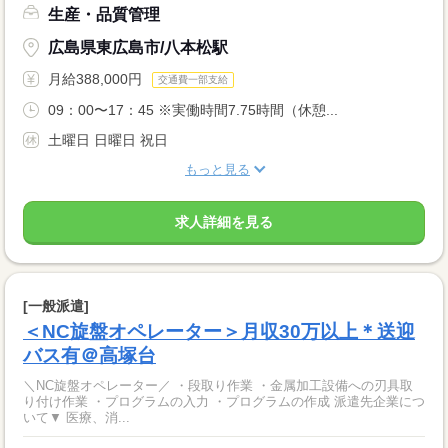
生産・品質管理
広島県東広島市/八本松駅
月給388,000円
交通費一部支給
09：00〜17：45 ※実働時間7.75時間（休憩...
土曜日 日曜日 祝日
もっと見る
求人詳細を見る
[一般派遣]
＜NC旋盤オペレーター＞月収30万以上＊送迎
バス有＠高塚台
＼NC旋盤オペレーター／ ・段取り作業 ・金属加工設備への刃具取
り付け作業 ・プログラムの入力 ・プログラムの作成 派遣先企業につ
いて▼ 医療、消...