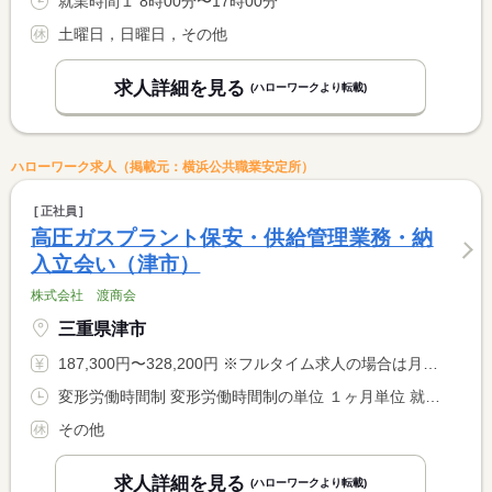
就業時間１ 8時00分〜17時00分
土曜日，日曜日，その他
求人詳細を見る
(ハローワークより転載)
ハローワーク求人（掲載元：横浜公共職業安定所）
正社員
高圧ガスプラント保安・供給管理業務・納
入立会い（津市）
株式会社 渡商会
三重県津市
187,300円〜328,200円 ※フルタイム求人の場合は月額（換算額）、パート求人の場合は時間額を表示しています。
変形労働時間制 変形労働時間制の単位 １ヶ月単位 就業時間１ 7時45分〜16時00分 又は 6時30分〜19時00分の時間の間の8時間程度 就業時間に関する特記事項 月３回程度の休日出勤あり（６：３０〜１９：００） <BR> 振り替休日あり
その他
求人詳細を見る
(ハローワークより転載)