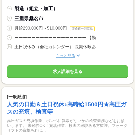
製造（組立・加工）
三重県桑名市
月給290,000円～510,000円
交通費一部支給
ーーーーーーーーーーーーーーーーー 【勤...
土日祝休み（会社カレンダー） 長期休暇あ...
もっと見る
求人詳細を見る
[一般派遣]
人気の日勤＆土日祝休♪高時給1500円★高圧ガ
スの充填、検査等
高圧ガスの充填作業、ボンベに異常がないかの検査業務などをお願
いします。 未経験OK！充填作業、検査の経験ある方歓迎。フォーク
リフトの資格あれば...