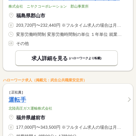
株式会社 ニヤクコーポレーション 郡山事業所
福島県郡山市
203,720円〜232,440円 ※フルタイム求人の場合は月額（換算額）、パート求人の場合は時間額を表示しています。
変形労働時間制 変形労働時間制の単位 １年単位 就業時間１ 8時30分〜17時30分 就業時間に関する特記事項 ＊運行内容により就業時間は異なります。 <BR> （詳細は面接時に説明させて頂きます）
その他
求人詳細を見る
(ハローワークより転載)
ハローワーク求人（掲載元：武生公共職業安定所）
正社員
運転手
北陸高圧ガス運輸株式会社
福井県越前市
177,000円〜343,500円 ※フルタイム求人の場合は月額（換算額）、パート求人の場合は時間額を表示しています。