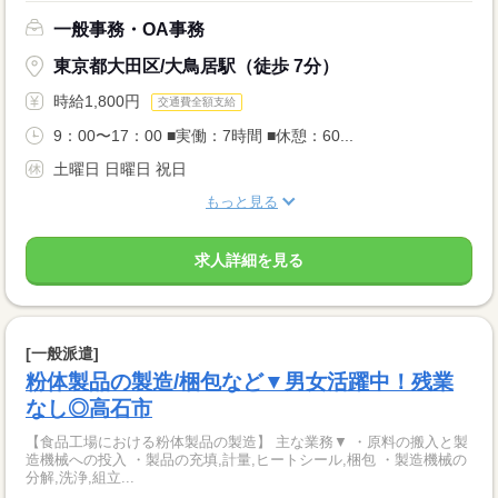
一般事務・OA事務
東京都大田区/大鳥居駅（徒歩 7分）
時給1,800円
交通費全額支給
9：00〜17：00 ■実働：7時間 ■休憩：60...
土曜日 日曜日 祝日
もっと見る
求人詳細を見る
[一般派遣]
粉体製品の製造/梱包など▼男女活躍中！残業
なし◎高石市
【食品工場における粉体製品の製造】 主な業務▼ ・原料の搬入と製
造機械への投入 ・製品の充填,計量,ヒートシール,梱包 ・製造機械の
分解,洗浄,組立...