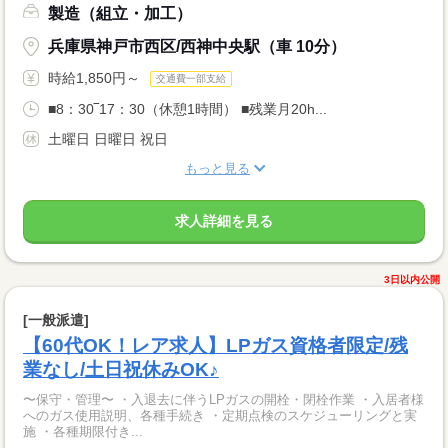
製造（組立・加工）
兵庫県神戸市西区/西神中央駅（車 10分）
時給1,850円～
交通費一部支給
■8：30‾17：30（休憩1時間） ■残業月20h...
土曜日 日曜日 祝日
もっと見る
求人詳細を見る
3日以内公開
[一般派遣]
【60代OK！レア求人】LPガス資格者限定/残
業なし/土日祝休みOK♪
〜保守・管理〜 ・入退去に伴うLPガスの開栓・閉栓作業 ・入居者様
へのガス使用説明、各種手続き ・定期点検のスケジューリングと実
施 ・各種期限付き...