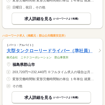
変形労働時間制 変形労働時間制の単位 １年単位 就業時間１ 8時30分〜17時30分 就業時間に関する特記事項 ＊業務内容により、始業終業時刻・休憩時間を繰上げ、繰下げる <BR> ことがあります。 <BR> ＊詳細は面接時に説明します。
日曜日，祝日，その他
求人詳細を見る
(ハローワークより転載)
ハローワーク求人（掲載元：郡山公共職業安定所）
パート・アルバイト
大型タンクローリードライバー（準社員）
株式会社 ニヤクコーポレーション 郡山事業所
福島県郡山市
203,720円〜232,440円 ※フルタイム求人の場合は月額（換算額）、パート求人の場合は時間額を表示しています。
変形労働時間制 変形労働時間制の単位 １年単位 就業時間１ 8時30分〜17時30分 就業時間に関する特記事項 ＊運行内容により就業時間は異なります。 <BR> （詳細は面接時に説明させて頂きます）
その他
求人詳細を見る
(ハローワークより転載)