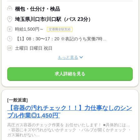
梱包・仕分け・検品
埼玉県川口市/川口駅（バス 23分）
時給1,500円～
交通費全額支給
【1】08：30〜17：20 ※表記のうち実働7時...
土曜日 日曜日 祝日
もっと見る
求人詳細を見る
[一般派遣]
【容器の汚れチェック！！】力仕事なしのシン
プル作業◎1,450円‾
高圧ガス容器のチェック作業を お任せいたします！ ■具体的には…
・容器にキズや汚れがないかチェック ・バルブが開くかチェック ・
ガス漏れがない...