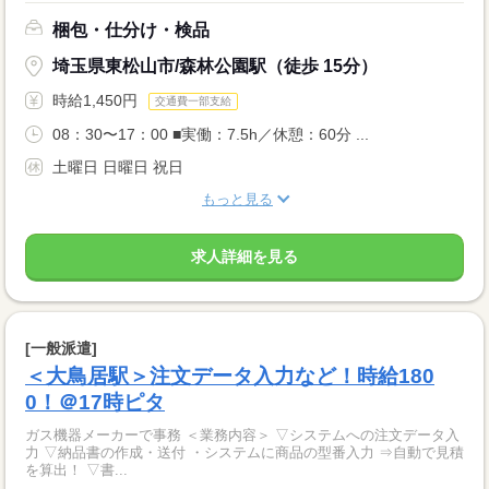
梱包・仕分け・検品
埼玉県東松山市/森林公園駅（徒歩 15分）
時給1,450円
交通費一部支給
08：30〜17：00 ■実働：7.5h／休憩：60分 ...
土曜日 日曜日 祝日
もっと見る
求人詳細を見る
[一般派遣]
＜大鳥居駅＞注文データ入力など！時給180
0！＠17時ピタ
ガス機器メーカーで事務 ＜業務内容＞ ▽システムへの注文データ入
力 ▽納品書の作成・送付 ・システムに商品の型番入力 ⇒自動で見積
を算出！ ▽書...