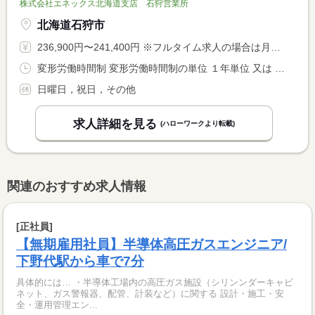
株式会社エネックス北海道支店 石狩営業所
北海道石狩市
236,900円〜241,400円 ※フルタイム求人の場合は月額（換算額）、パート求人の場合は時間額を表示しています。
変形労働時間制 変形労働時間制の単位 １年単位 又は 4時00分〜22時55分の時間の間の7時間以上 就業時間に関する特記事項 就業時間は上記の時間帯の内で７時間３５分
日曜日，祝日，その他
求人詳細を見る
(ハローワークより転載)
関連のおすすめ求人情報
[正社員]
【無期雇用社員】半導体高圧ガスエンジニア/
下野代駅から車で7分
具体的には… ・半導体工場内の高圧ガス施設（シリンンダーキャビ
ネット、ガス警報器、配管、計装など）に関する 設計・施工・安
全・運用管理エン...