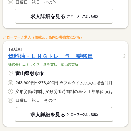
日曜日，祝日，その他
求人詳細を見る
(ハローワークより転載)
ハローワーク求人（掲載元：高岡公共職業安定所）
正社員
燃料油・ＬＮＧトレーラー乗務員
株式会社エネックス 新潟支店 富山営業所
富山県射水市
243,900円〜278,400円 ※フルタイム求人の場合は月額（換算額）、パート求人の場合は時間額を表示しています。
変形労働時間制 変形労働時間制の単位 １年単位 又は 5時00分〜20時30分の時間の間の7時間以上 就業時間に関する特記事項 上記は、主な就業時間の範囲です。 <BR> 制度上は００：００〜２３：５５の間での時差出勤です。 <BR> （実働７時間３５分）
日曜日，祝日，その他
求人詳細を見る
(ハローワークより転載)