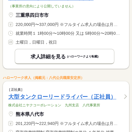
（事業所の意向により公開していません）
三重県四日市市
220,000円〜337,000円 ※フルタイム求人の場合は月額（換算額）、パート求人の場合は時間額を表示しています。
就業時間１ 1時00分〜10時00分 又は 5時00分〜20時00分の時間の間の8時間程度 就業時間に関する特記事項 予め運行予定で定められた始業時刻に出社していただきます。 <BR> 終業時刻は当日の運行先等によって変わります。
土曜日，日曜日，祝日
求人詳細を見る
(ハローワークより転載)
ハローワーク求人（掲載元：八代公共職業安定所）
正社員
大型タンクローリードライバー（正社員）
株式会社ニヤクコーポレーション 九州支店 八代事業所
熊本県八代市
201,220円〜222,940円 ※フルタイム求人の場合は月額（換算額）、パート求人の場合は時間額を表示しています。