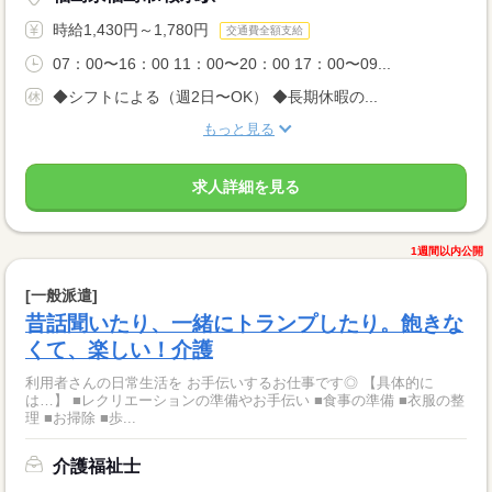
時給1,430円～1,780円
交通費全額支給
07：00〜16：00 11：00〜20：00 17：00〜09...
◆シフトによる（週2日〜OK） ◆長期休暇の...
もっと見る
求人詳細を見る
1週間以内公開
[一般派遣]
昔話聞いたり、一緒にトランプしたり。飽きな
くて、楽しい！介護
利用者さんの日常生活を お手伝いするお仕事です◎ 【具体的に
は…】 ■レクリエーションの準備やお手伝い ■食事の準備 ■衣服の整
理 ■お掃除 ■歩...
介護福祉士