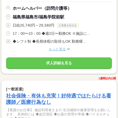
ホームヘルパー（訪問介護等）
福島県福島市/福島学院前駅
日給25,740円～29,340円
交通費全額支給
17：00〜10：00 ◆週2日〜勤務OK ※施設に...
◆シフト制 ◆長期休暇の取得もOK 勤務曜...
もっと見る
求人詳細を見る
1週間以内公開
[一般派遣]
社会保険・有休も充実！好待遇ではたらける看
護師／医療行為なし
【看護のお仕事】 施設利用者さまの 生活補助や健康管理をお願いし
ます。 具体的には ◆血圧測定 ◆お薬の管理や準備 ◆バイタルチェ