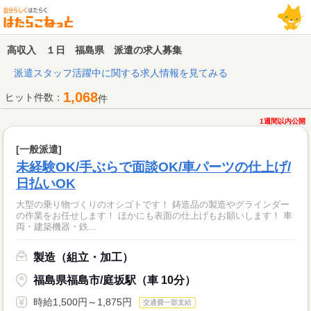
高収入 １日 福島県 派遣の求人募集
派遣スタッフ活躍中に関する求人情報を見てみる
1,068
ヒット件数：
件
1週間以内公開
[一般派遣]
未経験OK/手ぶらで面談OK/車パーツの仕上げ/
日払いOK
大型の乗り物づくりのオシゴトです！ 鋳造品の製造やグラインダー
の作業をお任せします！ ほかにも表面の仕上げもお願いします！ 車
両・建築機器・鉄...
製造（組立・加工）
福島県福島市/庭坂駅（車 10分）
時給1,500円～1,875円
交通費一部支給