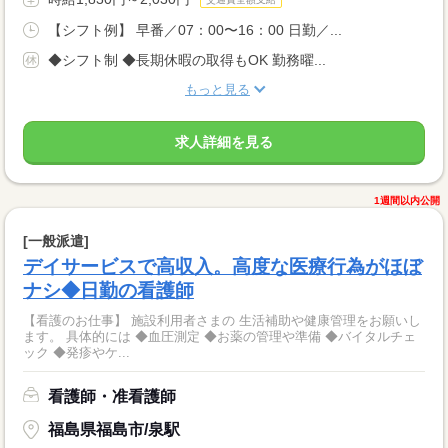
【シフト例】 早番／07：00〜16：00 日勤／...
◆シフト制 ◆長期休暇の取得もOK 勤務曜...
もっと見る
求人詳細を見る
1週間以内公開
[一般派遣]
デイサービスで高収入。高度な医療行為がほぼ
ナシ◆日勤の看護師
【看護のお仕事】 施設利用者さまの 生活補助や健康管理をお願いし
ます。 具体的には ◆血圧測定 ◆お薬の管理や準備 ◆バイタルチェ
ック ◆発疹やケ...
看護師・准看護師
福島県福島市/泉駅