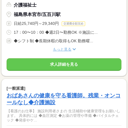
介護福祉士
福島県本宮市/五百川駅
日給25,740円～29,340円
交通費全額支給
17：00〜10：00 ◆週2日〜勤務OK ※施設に...
◆シフト制 ◆長期休暇の取得もOK 勤務曜...
もっと見る
求人詳細を見る
[一般派遣]
おばあさんの健康を守る看護師。残業・オンコ
ールなし◆介護施設
【看護のお仕事】 施設利用者さまの 生活補助や健康管理をお願いし
ます。 具体的には ◆血圧測定 ◆お薬の管理や準備 ◆バイタルチェ
ック ◆発疹やケ...