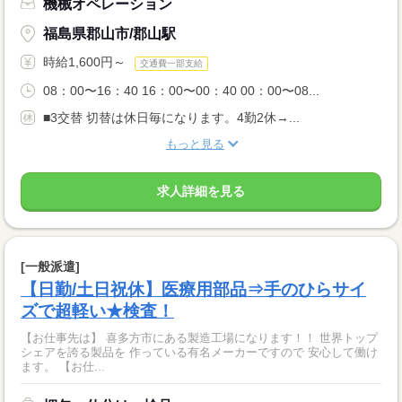
機械オペレーション
福島県郡山市/郡山駅
時給1,600円～
交通費一部支給
08：00〜16：40 16：00〜00：40 00：00〜08...
■3交替 切替は休日毎になります。4勤2休→...
もっと見る
求人詳細を見る
[一般派遣]
【日勤/土日祝休】医療用部品⇒手のひらサイ
ズで超軽い★検査！
【お仕事先は】 喜多方市にある製造工場になります！！ 世界トップ
シェアを誇る製品を 作っている有名メーカーですので 安心して働け
ます。 【お仕...