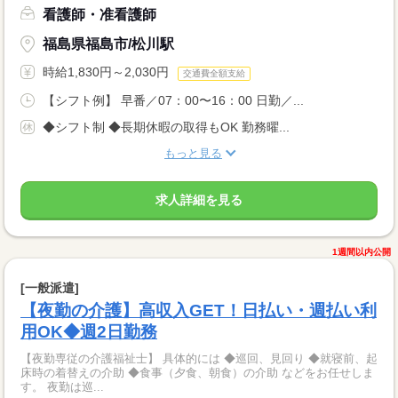
看護師・准看護師
福島県福島市/松川駅
時給1,830円～2,030円
交通費全額支給
【シフト例】 早番／07：00〜16：00 日勤／...
◆シフト制 ◆長期休暇の取得もOK 勤務曜...
もっと見る
求人詳細を見る
1週間以内公開
[一般派遣]
【夜勤の介護】高収入GET！日払い・週払い利
用OK◆週2日勤務
【夜勤専従の介護福祉士】 具体的には ◆巡回、見回り ◆就寝前、起
床時の着替えの介助 ◆食事（夕食、朝食）の介助 などをお任せしま
す。 夜勤は巡...