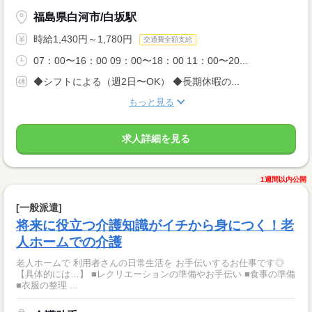
福島県白河市/白坂駅
時給1,430円～1,780円
交通費全額支給
07：00〜16：00 09：00〜18：00 11：00〜20...
◆シフトによる（週2日〜OK） ◆長期休暇の...
もっと見る
求人詳細を見る
1週間以内公開
[一般派遣]
将来に役立つ介護知識がイチから身につく！老
人ホームでの介護
老人ホームで 利用者さんの日常生活を お手伝いするお仕事です◎
【具体的には…】 ■レクリエーションの準備やお手伝い ■食事の準備
■衣服の整理 ...