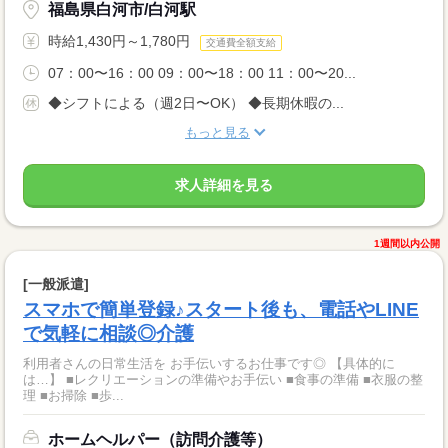
福島県白河市/白河駅
時給1,430円～1,780円
交通費全額支給
07：00〜16：00 09：00〜18：00 11：00〜20...
◆シフトによる（週2日〜OK） ◆長期休暇の...
もっと見る
求人詳細を見る
1週間以内公開
[一般派遣]
スマホで簡単登録♪スタート後も、電話やLINE
で気軽に相談◎介護
利用者さんの日常生活を お手伝いするお仕事です◎ 【具体的に
は…】 ■レクリエーションの準備やお手伝い ■食事の準備 ■衣服の整
理 ■お掃除 ■歩...
ホームヘルパー（訪問介護等）