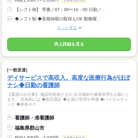
交通費全額支給
【シフト例】 早番／07：00〜16：00 日勤／...
◆シフト制 ◆長期休暇の取得もOK 勤務曜...
もっと見る
求人詳細を見る
[一般派遣]
デイサービスで高収入。高度な医療行為がほぼ
ナシ◆日勤の看護師
【看護のお仕事】 施設利用者さまの 生活補助や健康管理をお願いし
ます。 具体的には ◆血圧測定 ◆お薬の管理や準備 ◆バイタルチェ
ック ◆発疹やケ...
看護師・准看護師
福島県郡山市
時給1,830円～2,030円
交通費全額支給