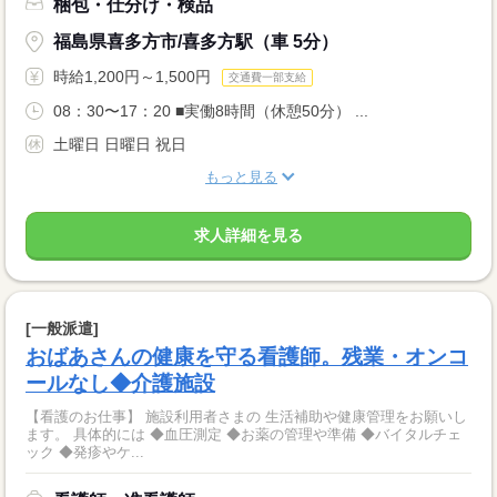
梱包・仕分け・検品
福島県喜多方市/喜多方駅（車 5分）
時給1,200円～1,500円
交通費一部支給
08：30〜17：20 ■実働8時間（休憩50分） ...
土曜日 日曜日 祝日
もっと見る
求人詳細を見る
[一般派遣]
おばあさんの健康を守る看護師。残業・オンコ
ールなし◆介護施設
【看護のお仕事】 施設利用者さまの 生活補助や健康管理をお願いし
ます。 具体的には ◆血圧測定 ◆お薬の管理や準備 ◆バイタルチェ
ック ◆発疹やケ...