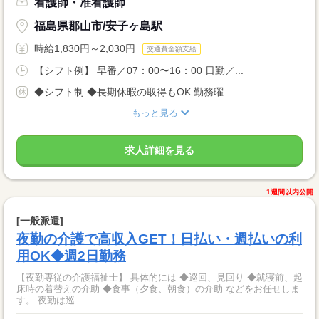
看護師・准看護師
福島県郡山市/安子ヶ島駅
時給1,830円～2,030円
交通費全額支給
【シフト例】 早番／07：00〜16：00 日勤／...
◆シフト制 ◆長期休暇の取得もOK 勤務曜...
もっと見る
求人詳細を見る
1週間以内公開
[一般派遣]
夜勤の介護で高収入GET！日払い・週払いの利
用OK◆週2日勤務
【夜勤専従の介護福祉士】 具体的には ◆巡回、見回り ◆就寝前、起
床時の着替えの介助 ◆食事（夕食、朝食）の介助 などをお任せしま
す。 夜勤は巡...