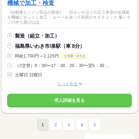
機械で加工・検査
《自動車エンジン部品の製造》 ・15センチほどの正三角形の金属板
を機械にセットし加工 ・ルーペを使って表面のキズチェック 重いモ
ノの持ち運びはほ...
製造（組立・加工）
福島県いわき市/泉駅（車 8分）
時給1,700円～2,125円
交通費一部支給
（2交替）8：30〜17：30、20：30〜翌5：30 ...
土曜日 日曜日
もっと見る
求人詳細を見る
1
2
3
4
5