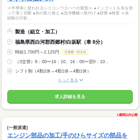
≪半導体に使われるシリコンウエハーの製造≫ ●インゴットを糸を使
って薄く切断 ●糸の取り換え ●洗浄機械へ取付け ●研磨 ●検査 ≪未
経験の方歓...
製造（組立・加工）
福島県西白河郡西郷村/白坂駅（車 8分）
時給1,700円～2,125円
交通費一部支給
（3交替）8：00〜16：10、16：00〜翌0：10...
シフト制（4勤2休→4勤1休→4勤1休）
もっと見る
求人詳細を見る
1週間以内公開
[一般派遣]
エンジン部品の加工/手のひらサイズの部品を