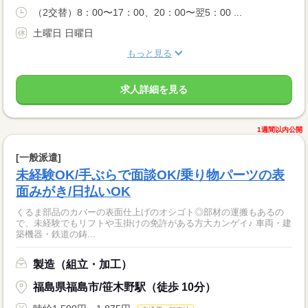
（2交替）8：00〜17：00、20：00〜翌5：00 ...
土曜日 日曜日
もっと見る
求人詳細を見る
1週間以内公開
[一般派遣]
未経験OK/手ぶらで面談OK/乗り物パーツの表
面みがき/日払いOK
くるま部品のカバーの表面仕上げのオシゴト◎部材の運搬もあるの
で、未経験でもリフトや玉掛けの免許がある方大カンゲイ♪ 車両・建
築機器・鉄道の鋳...
製造（組立・加工）
福島県福島市/笹木野駅（徒歩 10分）