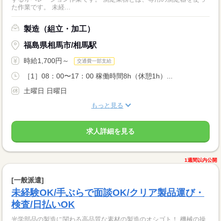
た作業です。 未経...
製造（組立・加工）
福島県相馬市/相馬駅
時給1,700円～
交通費一部支給
［1］08：00〜17：00 稼働時間8h（休憩1h）...
土曜日 日曜日
もっと見る
求人詳細を見る
1週間以内公開
[一般派遣]
未経験OK/手ぶらで面談OK/クリア製品運び・
検査/日払いOK
光学部品の製造に関わる高品質な素材の製造のオシゴト！ 機械の操