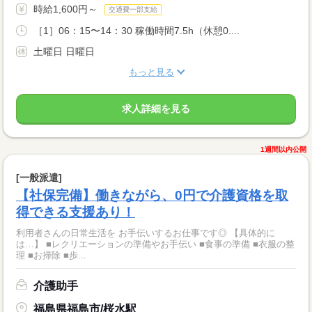
時給1,600円～
交通費一部支給
［1］06：15〜14：30 稼働時間7.5h（休憩0....
土曜日 日曜日
もっと見る
求人詳細を見る
1週間以内公開
[一般派遣]
【社保完備】働きながら、0円で介護資格を取
得できる支援あり！
利用者さんの日常生活を お手伝いするお仕事です◎ 【具体的に
は…】 ■レクリエーションの準備やお手伝い ■食事の準備 ■衣服の整
理 ■お掃除 ■歩...
介護助手
福島県福島市/桜水駅