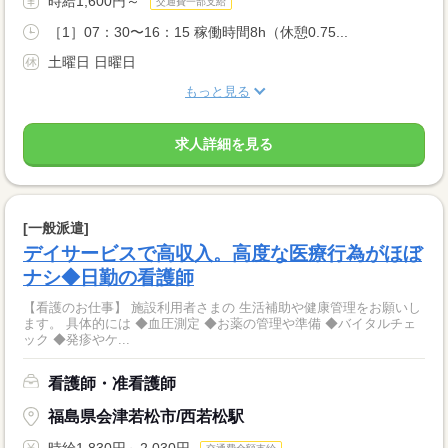
時給1,600円～
交通費一部支給
［1］07：30〜16：15 稼働時間8h（休憩0.75...
土曜日 日曜日
もっと見る
求人詳細を見る
[一般派遣]
デイサービスで高収入。高度な医療行為がほぼ
ナシ◆日勤の看護師
【看護のお仕事】 施設利用者さまの 生活補助や健康管理をお願いし
ます。 具体的には ◆血圧測定 ◆お薬の管理や準備 ◆バイタルチェ
ック ◆発疹やケ...
看護師・准看護師
福島県会津若松市/西若松駅
時給1,830円～2,030円