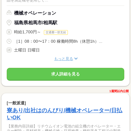
品を測定機を使用して...
機械オペレーション
福島県相馬市/相馬駅
時給1,700円～
交通費一部支給
［1］08：00〜17：00 稼働時間8h（休憩1h）...
土曜日 日曜日
もっと見る
求人詳細を見る
1週間以内公開
[一般派遣]
寮あり/出社はのんびり/機械オペレーター/日払
いOK
【業務内容詳細】リチウムイオン電池の組立機のオペレーター・エ
ラー解除・資材補充・機械点検・目視検査・梱包等各工程での製造