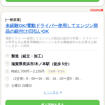
3日以内公開
[一般派遣]
未経験OK/電動ドライバー使用してエンジン部
品の組付け/日払いOK
電動ドライバー使用してエンジンの部品の組付け作業！ ドライバー
が苦手な方は農業用機械のエンジンを作る機械操作のお仕事をお願
いします♪ ≪高時...
製造（組立・加工）
滋賀県長浜市/木ノ本駅（徒歩 5分）
時給1,700円～2,125円
交通費一部支給
（2交替）8：00〜16：30、16：20〜翌0：30...
土曜日 日曜日
もっと見る
求人詳細を見る