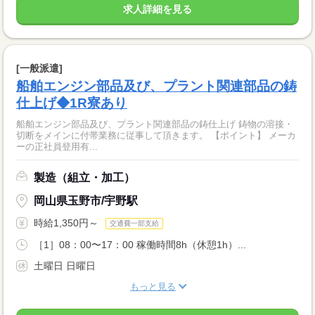
求人詳細を見る
[一般派遣]
船舶エンジン部品及び、プラント関連部品の鋳
仕上げ◆1R寮あり
船舶エンジン部品及び、プラント関連部品の鋳仕上げ 鋳物の溶接・
切断をメインに付帯業務に従事して頂きます。 【ポイント】 メーカ
ーの正社員登用有...
製造（組立・加工）
岡山県玉野市/宇野駅
時給1,350円～
交通費一部支給
［1］08：00〜17：00 稼働時間8h（休憩1h）...
土曜日 日曜日
もっと見る