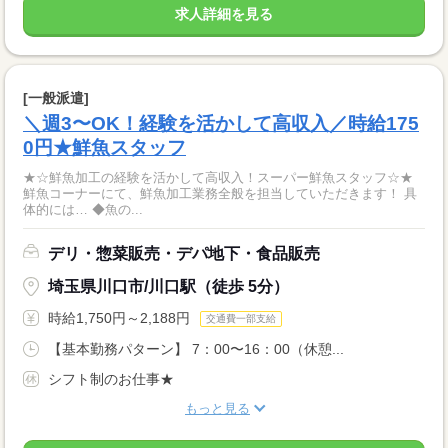
求人詳細を見る
[一般派遣]
＼週3〜OK！経験を活かして高収入／時給175
0円★鮮魚スタッフ
★☆鮮魚加工の経験を活かして高収入！スーパー鮮魚スタッフ☆★
鮮魚コーナーにて、鮮魚加工業務全般を担当していただきます！ 具
体的には… ◆魚の...
デリ・惣菜販売・デパ地下・食品販売
埼玉県川口市/川口駅（徒歩 5分）
時給1,750円～2,188円
交通費一部支給
【基本勤務パターン】 7：00〜16：00（休憩...
シフト制のお仕事★
もっと見る