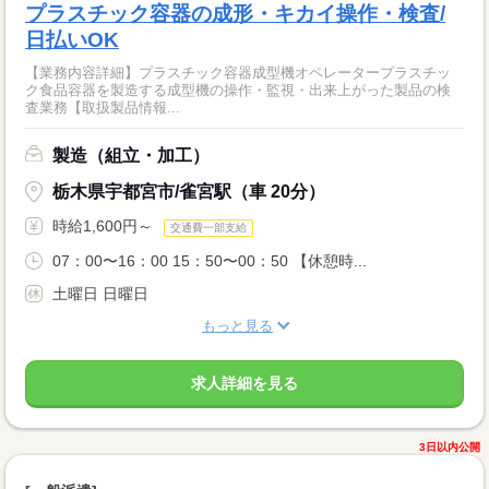
プラスチック容器の成形・キカイ操作・検査/
日払いOK
【業務内容詳細】プラスチック容器成型機オペレータープラスチッ
ク食品容器を製造する成型機の操作・監視・出来上がった製品の検
査業務【取扱製品情報...
製造（組立・加工）
栃木県宇都宮市/雀宮駅（車 20分）
時給1,600円～
交通費一部支給
07：00〜16：00 15：50〜00：50 【休憩時...
土曜日 日曜日
もっと見る
求人詳細を見る
3日以内公開