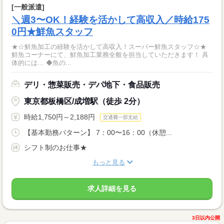
[一般派遣]
＼週3〜OK！経験を活かして高収入／時給175
0円★鮮魚スタッフ
★☆鮮魚加工の経験を活かして高収入！スーパー鮮魚スタッフ☆★
鮮魚コーナーにて、鮮魚加工業務全般を担当していただきます！ 具
体的には… ◆魚の...
デリ・惣菜販売・デパ地下・食品販売
東京都板橋区/成増駅（徒歩 2分）
時給1,750円～2,188円
交通費一部支給
【基本勤務パターン】 7：00〜16：00（休憩...
シフト制のお仕事★
もっと見る
求人詳細を見る
3日以内公開