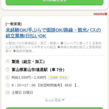
3日以内公開
[一般派遣]
未経験OK/手ぶらで面談OK/路線・観光バスの
組立業務/日払いOK
≪観光バスの車体組立・加工・検査≫ ◆コンベアに乗ってくる車内
に入り座席のシートや手すりの組立 ◆車体の外側の加工と塗装用段
取り ◆最終外観検...
製造（組立・加工）
富山県富山市/速星駅（車 7分）
時給1,550円～1,938円
交通費一部支給
8：15〜17：00 【休憩時間備考】 45分 【...
土曜日 日曜日
もっと見る