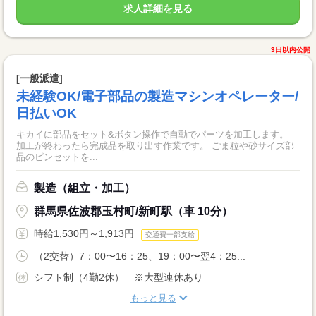
求人詳細を見る
3日以内公開
[一般派遣]
未経験OK/電子部品の製造マシンオペレーター/
日払いOK
キカイに部品をセット&ボタン操作で自動でパーツを加工します。
加工が終わったら完成品を取り出す作業です。 ごま粒や砂サイズ部
品のピンセットを...
製造（組立・加工）
群馬県佐波郡玉村町/新町駅（車 10分）
時給1,530円～1,913円
交通費一部支給
（2交替）7：00〜16：25、19：00〜翌4：25...
シフト制（4勤2休） ※大型連休あり
もっと見る