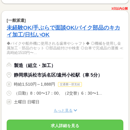
3日以内公開
[一般派遣]
未経験OK/手ぶらで面談OK/バイク部品のキカ
イ加工/日払いOK
◆バイクや船外機に使用される歯車やシャフト◆ ◎機械を使用し金
属加工・部品のセット ◎部品組付けや検査 ◎台車で完成品の運搬 ≪
高時給1510円〜...
製造（組立・加工）
静岡県浜松市浜名区/遠州小松駅（車 5分）
時給1,510円～1,888円
交通費一部支給
（日勤）8：00〜17：00、（2交替）6：30〜1...
土曜日 日曜日
もっと見る
求人詳細を見る