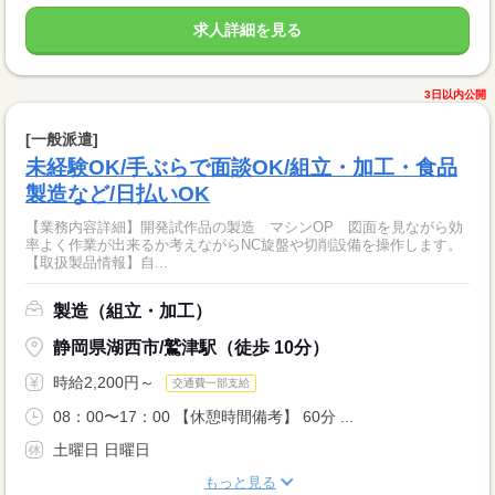
求人詳細を見る
3日以内公開
[一般派遣]
未経験OK/手ぶらで面談OK/組立・加工・食品
製造など/日払いOK
【業務内容詳細】開発試作品の製造 マシンOP 図面を見ながら効
率よく作業が出来るか考えながらNC旋盤や切削設備を操作します。
【取扱製品情報】自...
製造（組立・加工）
静岡県湖西市/鷲津駅（徒歩 10分）
時給2,200円～
交通費一部支給
08：00〜17：00 【休憩時間備考】 60分 ...
土曜日 日曜日
もっと見る