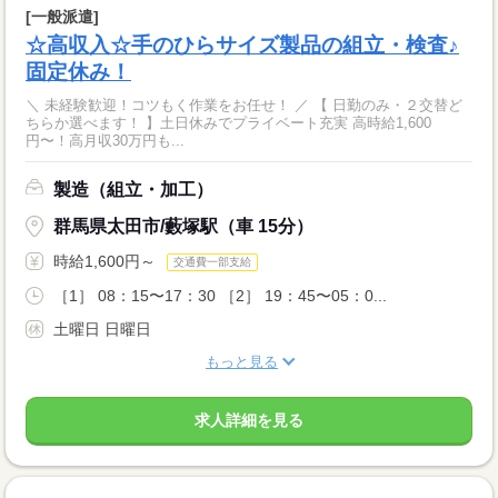
[一般派遣]
☆高収入☆手のひらサイズ製品の組立・検査♪
固定休み！
＼ 未経験歓迎！コツもく作業をお任せ！ ／ 【 日勤のみ・２交替ど
ちらか選べます！ 】土日休みでプライベート充実 高時給1,600
円〜！高月収30万円も...
製造（組立・加工）
群馬県太田市/藪塚駅（車 15分）
時給1,600円～
交通費一部支給
［1］ 08：15〜17：30 ［2］ 19：45〜05：0...
土曜日 日曜日
もっと見る
求人詳細を見る