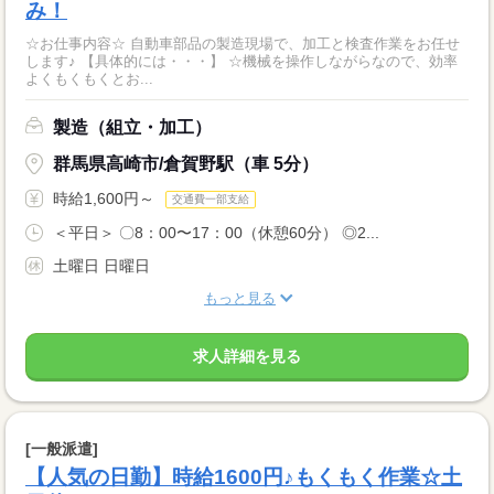
み！
☆お仕事内容☆ 自動車部品の製造現場で、加工と検査作業をお任せ
します♪ 【具体的には・・・】 ☆機械を操作しながらなので、効率
よくもくもくとお...
製造（組立・加工）
群馬県高崎市/倉賀野駅（車 5分）
時給1,600円～
交通費一部支給
＜平日＞ 〇8：00〜17：00（休憩60分） ◎2...
土曜日 日曜日
もっと見る
求人詳細を見る
[一般派遣]
【人気の日勤】時給1600円♪もくもく作業☆土