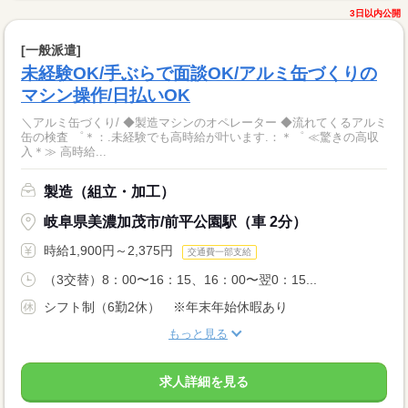
3日以内公開
[一般派遣]
未経験OK/手ぶらで面談OK/アルミ缶づくりの
マシン操作/日払いOK
＼アルミ缶づくり/ ◆製造マシンのオペレーター ◆流れてくるアルミ
缶の検査 ゜＊：.未経験でも高時給が叶います.：＊゜ ≪驚きの高収
入＊≫ 高時給...
製造（組立・加工）
岐阜県美濃加茂市/前平公園駅（車 2分）
時給1,900円～2,375円
交通費一部支給
（3交替）8：00〜16：15、16：00〜翌0：15...
シフト制（6勤2休） ※年末年始休暇あり
もっと見る
求人詳細を見る