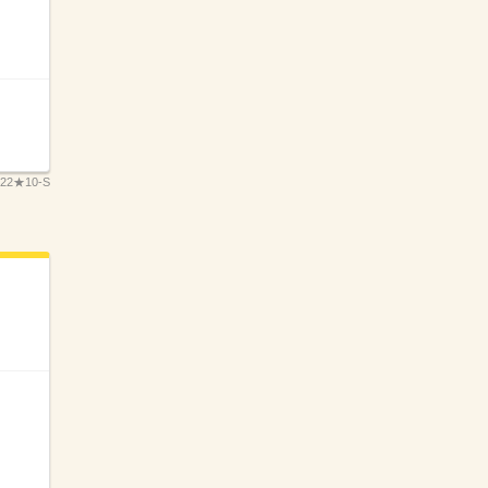
G22★10-S