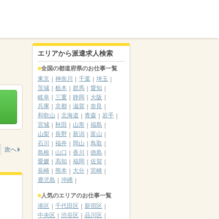
エリアから派遣求人検索
全国の都道府県のお仕事一覧
東京
神奈川
千葉
埼玉
茨城
栃木
群馬
愛知
岐阜
三重
静岡
大阪
兵庫
京都
滋賀
奈良
和歌山
北海道
青森
岩手
宮城
秋田
山形
福島
山梨
長野
新潟
富山
石川
福井
岡山
鳥取
次へ
島根
山口
香川
徳島
愛媛
高知
福岡
佐賀
長崎
熊本
大分
宮崎
鹿児島
沖縄
人気のエリアのお仕事一覧
港区
千代田区
新宿区
中央区
渋谷区
品川区