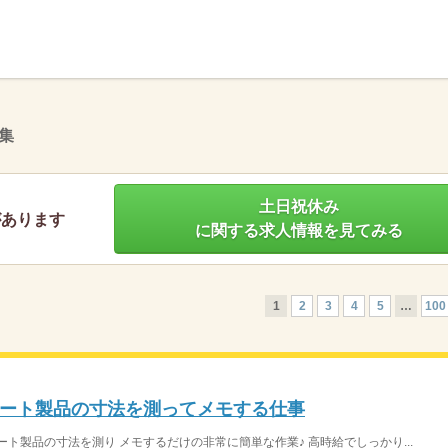
】
集
土日祝休み
があります
に関する求人情報を見てみる
1
2
3
4
5
…
100
ート製品の寸法を測ってメモする仕事
ト製品の寸法を測り メモするだけの非常に簡単な作業♪ 高時給でしっかり...