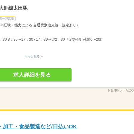
大師線太田駅
費一部支給
50円 ※経験・能力による 交通費別途支給（規定あり）
：30 8：30〜17：30 / 17：30〜翌2：30 ＊2交替制 残業0〜20h
もっと見る
求人詳細を見る
お仕事No.：
AE06
・加工・食品製造など/日払いOK