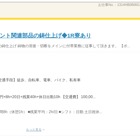
お仕事No.：
1314HB0806G
ント関連部品の鋳仕上げ◆1R寮あり
鋳仕上げ 鋳物の溶接・切断をメインに付帯業務に従事して頂きます。 【ポ...
 【交通手段】徒歩、自転車、電車、バイク、私有車
×8h×20日+残業40h+休日出勤10h 【交通費】 100,00...
間8h（休憩1h） ■残業平均：2h/日 ■シフト：日勤 土日祝休...
もっと見る