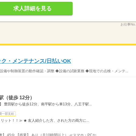
求人詳細を見る
お仕事No
ク・メンテナンス/日払いOK
設備や制御装置の動作確認・調整 ◆設備の試験業務 ◆現地での点検・メンテ...
（徒歩 12分）
 豊田駅から徒歩12分、南平駅から車13分、八王子駅...
費一部支給
リット！！≫ ★ 友人紹介した方、された方の両方に...
考】 45分 【残業】 あり（月10時間以上） ≪スマホ・PCか...