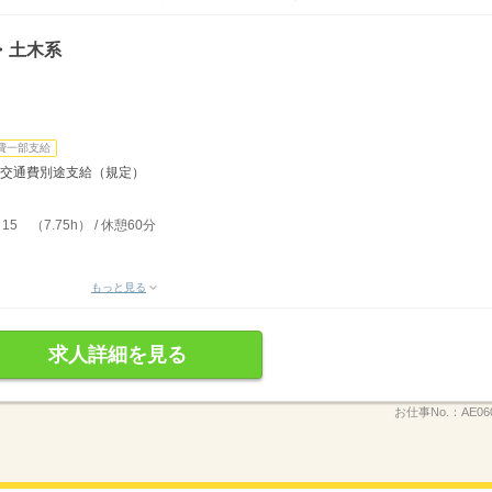
・土木系
費一部支給
3円 交通費別途支給（規定）
15 （7.75h） / 休憩60分
もっと見る
求人詳細を見る
お仕事No.：
AE06