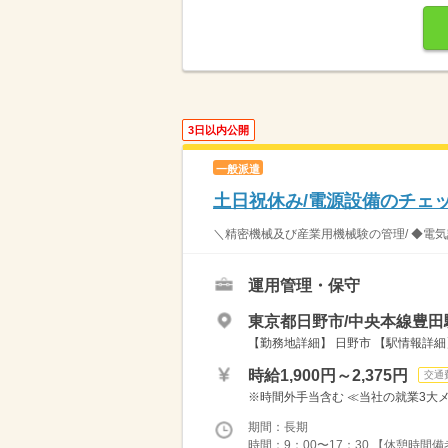
3日以内公開
一般派遣
土日祝休み/電源設備のチェッ
＼精密機械及び産業用機械験の管理/ ◆電気
運用管理・保守
東京都日野市/中央本線豊田駅
【勤務地詳細】 日野市 【駅情報詳細】
時給1,900円～2,375円
交通
※時間外手当含む ≪当社の就業3大メ
期間：長期
時間：9：00〜17：30 【休憩時間備