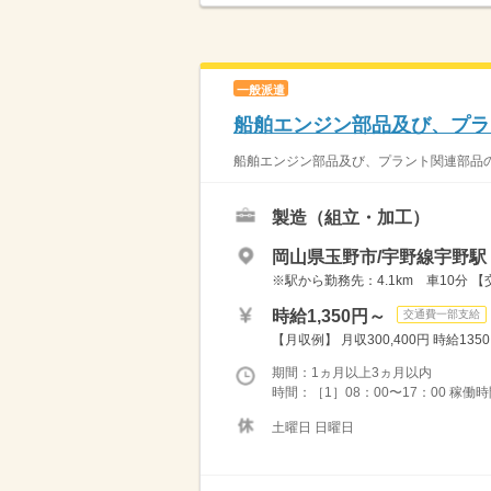
一般派遣
船舶エンジン部品及び、プラ
船舶エンジン部品及び、プラント関連部品の
製造（組立・加工）
岡山県玉野市/宇野線宇野駅
※駅から勤務先：4.1km 車10分
時給1,350円～
交通費一部支給
【月収例】 月収300,400円 時給1350円
期間：1ヵ月以上3ヵ月以内
時間：［1］08：00〜17：00 稼働時
土曜日 日曜日