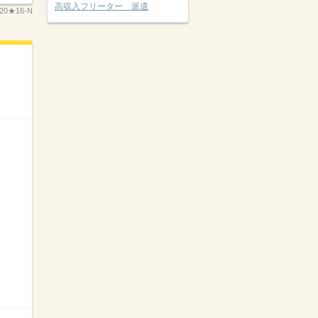
高収入フリーター 派遣
20★16-N