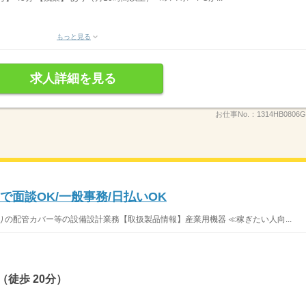
もっと見る
求人詳細を見る
お仕事No.：
1314HB0806
で面談OK/一般事務/日払いOK
りの配管カバー等の設備設計業務【取扱製品情報】産業用機器 ≪稼ぎたい人向...
徒歩 20分）