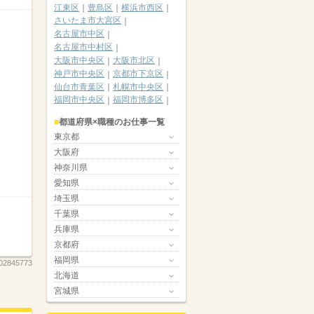
江東区
豊島区
横浜市西区
さいたま市大宮区
名古屋市中区
名古屋市中村区
大阪市中央区
大阪市北区
神戸市中央区
京都市下京区
仙台市青葉区
札幌市中央区
福岡市中央区
福岡市博多区
都道府県×職種のお仕事一覧
東京都
大阪府
神奈川県
愛知県
埼玉県
千葉県
兵庫県
京都府
福岡県
02845773
北海道
宮城県