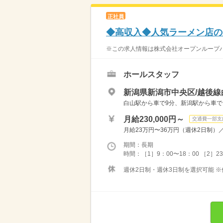
正社員
◆高収入◆人気ラーメン店の
※この求人情報は株式会社オープンループパ
ホールスタッフ
新潟県新潟市中央区/越後線
白山駅から車で9分、新潟駅から車で1
月給230,000円～
交通費一部支
月給23万円〜36万円（週休2日制）／月
期間：長期
時間：［1］9：00〜18：00 ［2］23：
週休2日制・週休3日制を選択可能 ※