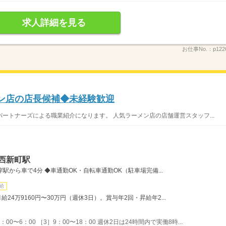
求人詳細を見る
お仕事No.：
p122
メン店の店長候補◆未経験歓迎
ートナーズによる職業紹介になります。 人気ラーメン店の店舗運営スタッフ...
西新町駅
駅から車で4分 ◆車通勤OK・自転車通勤OK（駐車場完備...
給
24万9160円〜30万円（週休3日）。賞与年2回・昇給年2...
：00〜6：00 ［3］9：00〜18：00 週休2日は24時間内で実働8時...