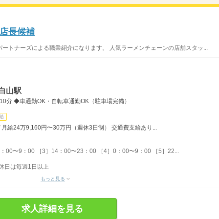
店長候補
ートナーズによる職業紹介になります。 人気ラーメンチェーンの店舗スタッ...
白山駅
0分 ◆車通勤OK・自転車通勤OK（駐車場完備）
給
給24万9,160円〜30万円（週休3日制） 交通費支給あり...
00〜9：00 ［3］14：00〜23：00 ［4］0：00〜9：00 ［5］22...
休日は毎週1日以上
もっと見る
求人詳細を見る