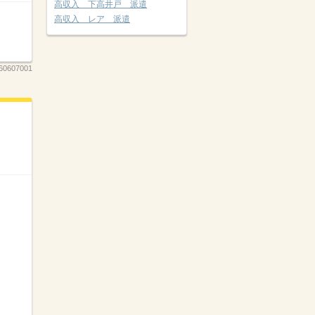
高収入 下高井戸 派遣
高収入 レア 派遣
60607001