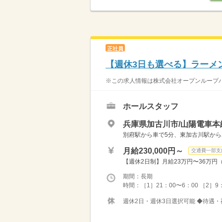
正社員
【週休3日も選べる】ラーメ
※この求人情報は株式会社オープンループパ
ホールスタッフ
兵庫県加古川市/山陽電車本
別府駅から車で5分、東加古川駅から車
月給230,000円～
交通費一部支
【週休2日制】月給23万円〜36万円（固
期間：長期
時間：［1］21：00〜6：00 ［2］9：
週休2日・週休3日選択可能 ◆待遇・