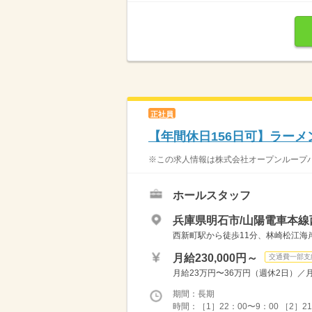
正社員
【年間休日156日可】ラー
※この求人情報は株式会社オープンループパ
ホールスタッフ
兵庫県明石市/山陽電車本線
西新町駅から徒歩11分、林崎松江海岸
月給230,000円～
交通費一部支
月給23万円〜36万円（週休2日）／月給
期間：長期
時間：［1］22：00〜9：00 ［2］21