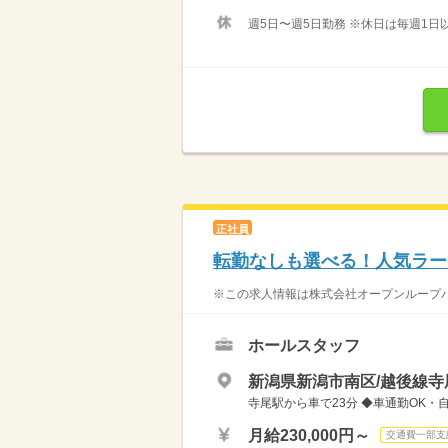
週5日〜週5日勤務 ※休日は毎週1日
正社員
転勤なしも選べる！人気ラー
※この求人情報は株式会社オープンループパ
ホールスタッフ
新潟県新潟市南区/越後線寺
寺尾駅から車で23分 ◆車通勤OK・
月給230,000円～
交通費一部支