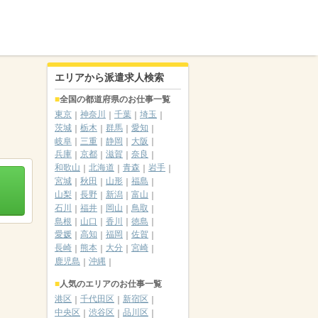
エリアから派遣求人検索
全国の都道府県のお仕事一覧
東京
神奈川
千葉
埼玉
茨城
栃木
群馬
愛知
岐阜
三重
静岡
大阪
兵庫
京都
滋賀
奈良
和歌山
北海道
青森
岩手
宮城
秋田
山形
福島
山梨
長野
新潟
富山
石川
福井
岡山
鳥取
島根
山口
香川
徳島
愛媛
高知
福岡
佐賀
長崎
熊本
大分
宮崎
鹿児島
沖縄
人気のエリアのお仕事一覧
港区
千代田区
新宿区
中央区
渋谷区
品川区