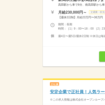
高田駅から車で8分、南高田駅から車
月給230,000円～
交通費一部支
【週休2日制】月給23万円〜36万円 【
期間：長期
時間：［1］9：00〜18：00 ［2］23：
週4日〜週5日/週休2日制 ※休日は毎
正社員
安定企業で正社員！人気ラー
※この求人情報は株式会社オープンループパ