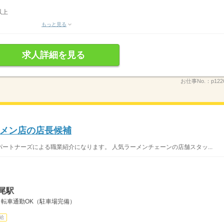
以上
もっと見る
求人詳細を見る
お仕事No.：
p122
メン店の店長候補
ートナーズによる職業紹介になります。 人気ラーメンチェーンの店舗スタッ...
尾駅
自転車通勤OK（駐車場完備）
給