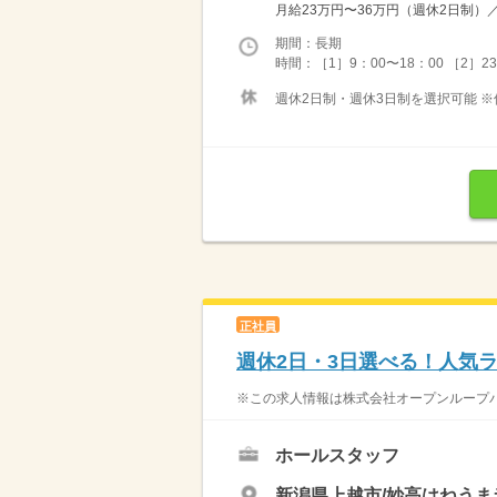
月給23万円〜36万円（週休2日制）／月
期間：長期
時間：［1］9：00〜18：00 ［2］23：
週休2日制・週休3日制を選択可能 ※
正社員
週休2日・3日選べる！人気
※この求人情報は株式会社オープンループパ
ホールスタッフ
新潟県上越市/妙高はねうま