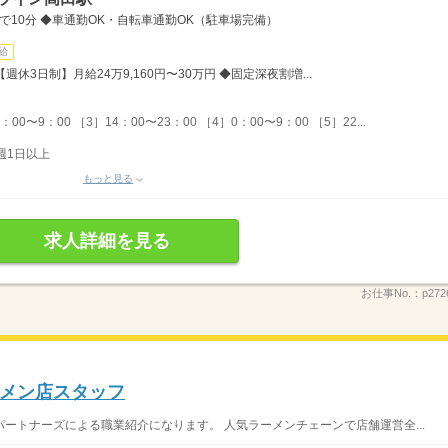
で10分 ◆車通勤OK・自転車通勤OK（駐車場完備）
給
週休3日制】月給24万9,160円〜30万円 ◆固定深夜割増...
00〜9：00 ［3］14：00〜23：00 ［4］0：00〜9：00 ［5］22...
週1日以上
もっと見る
求人詳細を見る
お仕事No.：
p272
メン店スタッフ
ートナーズによる職業紹介になります。 人気ラーメンチェーンで店舗運営全...