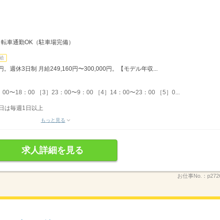
自転車通勤OK（駐車場完備）
給
0円。週休3日制 月給249,160円〜300,000円。【モデル年収...
0〜18：00 ［3］23：00〜9：00 ［4］14：00〜23：00 ［5］0...
日は毎週1日以上
もっと見る
求人詳細を見る
お仕事No.：
p272