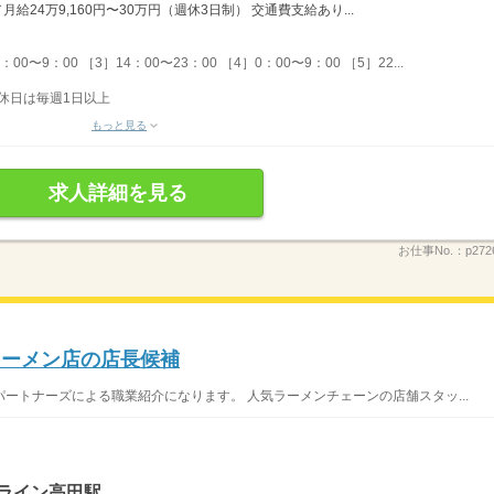
給24万9,160円〜30万円（週休3日制） 交通費支給あり...
00〜9：00 ［3］14：00〜23：00 ［4］0：00〜9：00 ［5］22...
休日は毎週1日以上
もっと見る
求人詳細を見る
お仕事No.：
p272
ラーメン店の店長候補
ートナーズによる職業紹介になります。 人気ラーメンチェーンの店舗スタッ...
ライン高田駅