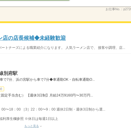
お仕事No.：
p272
ン店の店長候補◆未経験歓迎
ートナーズによる職業紹介になります。 人気ラーメン店で、 接客や調理、店...
線別府駅
で7分、浜の宮駅から車で7分◆車通勤OK・自転車通勤O...
給
定手当含む） 【週休3日制】月給24万9160円〜30万円...
00〜18：00 ［3］22：00〜9：00 週休2日制・週休3日制から選...
福利厚生欄参照 ※休日は毎週1日以上
もっと見る