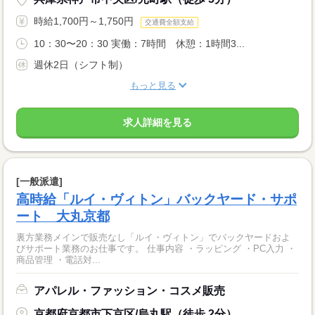
時給1,700円～1,750円
交通費全額支給
10：30〜20：30 実働：7時間 休憩：1時間3...
週休2日（シフト制）
もっと見る
求人詳細を見る
[一般派遣]
高時給「ルイ・ヴィトン」バックヤード・サポ
ート 大丸京都
裏方業務メインで販売なし「ルイ・ヴィトン」でバックヤードおよ
びサポート業務のお仕事です。 仕事内容 ・ラッピング ・PC入力 ・
商品管理 ・電話対...
アパレル・ファッション・コスメ販売
京都府京都市下京区/烏丸駅（徒歩 2分）