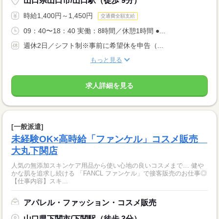
山口県山口市/山口駅（徒歩 9分）
時給1,400円～1,450円
交通費全額支給
09：40〜18：40 実働：8時間／休憩1時間 ●...
週休2日／シフト制※事前に希望休を申告（...
もっと見る
求人詳細を見る
[一般派遣]
未経験OK×高時給「ファンケル」コスメ販売
大丸下関店
人気の無添加スキンケア用品から使い心地の良いコスメまで… 健や
かな肌を追求し続ける 「FANCL ファンケル」で接客販売のお仕事◎
【仕事内容】スキ...
アパレル・ファッション・コスメ販売
山口県下関市/下関駅（徒歩 3分）