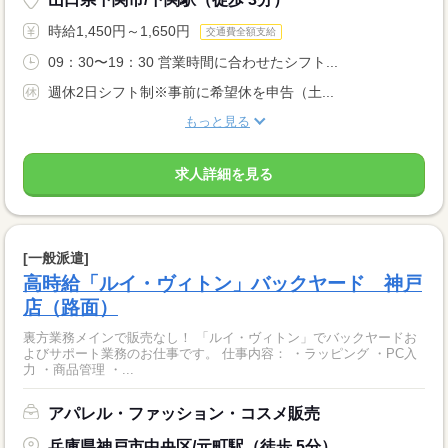
時給1,450円～1,650円
交通費全額支給
09：30〜19：30 営業時間に合わせたシフト...
週休2日シフト制※事前に希望休を申告（土...
もっと見る
求人詳細を見る
[一般派遣]
高時給「ルイ・ヴィトン」バックヤード 神戸
店（路面）
裏方業務メインで販売なし！ 「ルイ・ヴィトン」でバックヤードお
よびサポート業務のお仕事です。 仕事内容： ・ラッピング ・PC入
力 ・商品管理 ・...
アパレル・ファッション・コスメ販売
兵庫県神戸市中央区/元町駅（徒歩 5分）