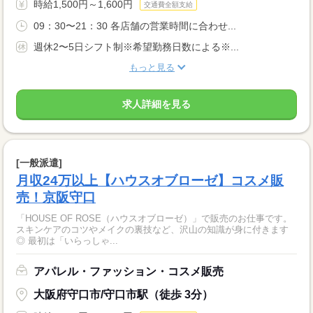
時給1,500円～1,600円
交通費全額支給
09：30〜21：30 各店舗の営業時間に合わせ...
週休2〜5日シフト制※希望勤務日数による※...
もっと見る
求人詳細を見る
[一般派遣]
月収24万以上【ハウスオブローゼ】コスメ販
売！京阪守口
「HOUSE OF ROSE（ハウスオブローゼ）」で販売のお仕事です。
スキンケアのコツやメイクの裏技など、沢山の知識が身に付きます
◎ 最初は「いらっしゃ...
アパレル・ファッション・コスメ販売
大阪府守口市/守口市駅（徒歩 3分）