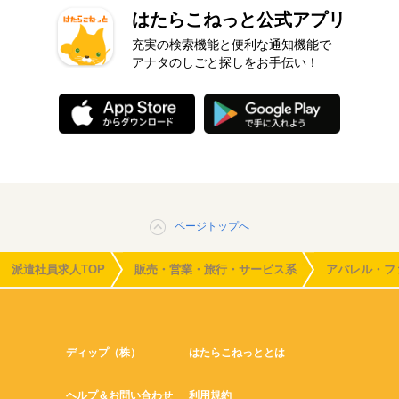
はたらこねっと公式アプリ
充実の検索機能と便利な通知機能で
アナタのしごと探しをお手伝い！
ページトップへ
派遣社員求人TOP
販売・営業・旅行・サービス系
アパレル・フ
ディップ（株）
はたらこねっととは
ヘルプ＆お問い合わせ
利用規約