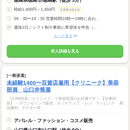
徳島県徳島市/徳島駅（徒歩 3分）
時給1,400円～1,450円
交通費全額支給
09：30〜19：30 営業時間10時〜19時に合わ...
週休2日／シフト制※事前に希望休を申告（...
もっと見る
求人詳細を見る
[一般派遣]
未経験1400〜百貨店雇用【クリニーク】美容
部員 山口井筒屋
「CLINIQUE／クリニーク」で美容部員のお仕事です！ 【仕事内
容】 ・カウンセリング販売、タッチアップ ・レジ、ラッピング ・商
品陳列、テスター管...
アパレル・ファッション・コスメ販売