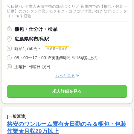
＼日勤×レア求人★航空機の部品づくり／ 倉庫内での【梱包・包装・
研磨】のカンタン作業♪ モクモク・コツコツ作業が好きな方にピッタ
リ！ ★未経験...
梱包・仕分け・検品
広島県呉市/呉駅
時給1,750円～
交通費一部支給
08：00〜17：00 ※実働8時間 ※18歳以上の...
土曜日 日曜日 祝日
もっと見る
求人詳細を見る
[一般派遣]
格安のワンルーム寮有★日勤のみ＆梱包・包装
作業★月収29万以上