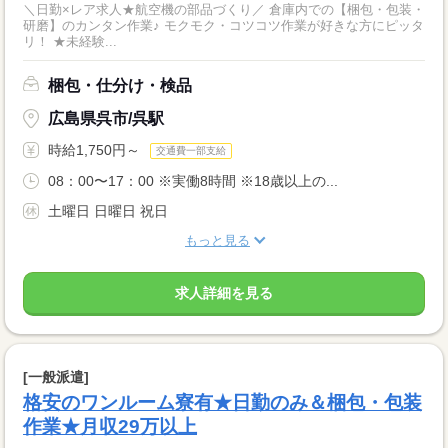
＼日勤×レア求人★航空機の部品づくり／ 倉庫内での【梱包・包装・
研磨】のカンタン作業♪ モクモク・コツコツ作業が好きな方にピッタ
リ！ ★未経験...
梱包・仕分け・検品
広島県呉市/呉駅
時給1,750円～
交通費一部支給
08：00〜17：00 ※実働8時間 ※18歳以上の...
土曜日 日曜日 祝日
もっと見る
求人詳細を見る
[一般派遣]
格安のワンルーム寮有★日勤のみ＆梱包・包装
作業★月収29万以上