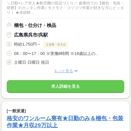
＼日勤×レア求人★航空機の部品づくり／ 倉庫内での【梱包・包装・
研磨】のカンタン作業♪ モクモク・コツコツ作業が好きな方にピッタ
リ！ ★未経験...
梱包・仕分け・検品
広島県呉市/呉駅
時給1,750円～
交通費一部支給
08：00〜17：00 ※実働8時間 ※18歳以上の...
土曜日 日曜日 祝日
もっと見る
求人詳細を見る
[一般派遣]
格安のワンルーム寮有★日勤のみ＆梱包・包装
作業★月収29万以上