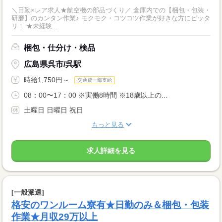
＼日勤×レア求人★航空機の部品づくり／ 倉庫内での【梱包・包装・
研磨】のカンタン作業♪ モクモク・コツコツ作業が好きな方にピッタ
リ！ ★未経験...
梱包・仕分け・検品
広島県呉市/呉駅
時給1,750円～
交通費一部支給
08：00〜17：00 ※実働8時間 ※18歳以上の...
土曜日 日曜日 祝日
もっと見る
求人詳細を見る
[一般派遣]
格安のワンルーム寮有★日勤のみ＆梱包・包装
作業★月収29万以上