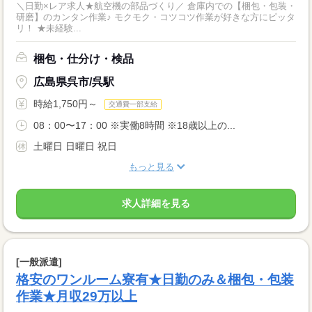
＼日勤×レア求人★航空機の部品づくり／ 倉庫内での【梱包・包装・
研磨】のカンタン作業♪ モクモク・コツコツ作業が好きな方にピッタ
リ！ ★未経験...
梱包・仕分け・検品
広島県呉市/呉駅
時給1,750円～
交通費一部支給
08：00〜17：00 ※実働8時間 ※18歳以上の...
土曜日 日曜日 祝日
もっと見る
求人詳細を見る
[一般派遣]
格安のワンルーム寮有★日勤のみ＆梱包・包装
作業★月収29万以上