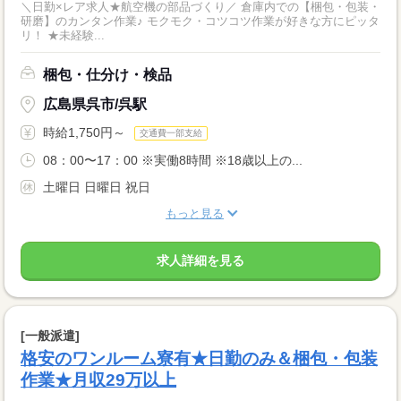
＼日勤×レア求人★航空機の部品づくり／ 倉庫内での【梱包・包装・
研磨】のカンタン作業♪ モクモク・コツコツ作業が好きな方にピッタ
リ！ ★未経験...
梱包・仕分け・検品
広島県呉市/呉駅
時給1,750円～
交通費一部支給
08：00〜17：00 ※実働8時間 ※18歳以上の...
土曜日 日曜日 祝日
もっと見る
求人詳細を見る
[一般派遣]
格安のワンルーム寮有★日勤のみ＆梱包・包装
作業★月収29万以上