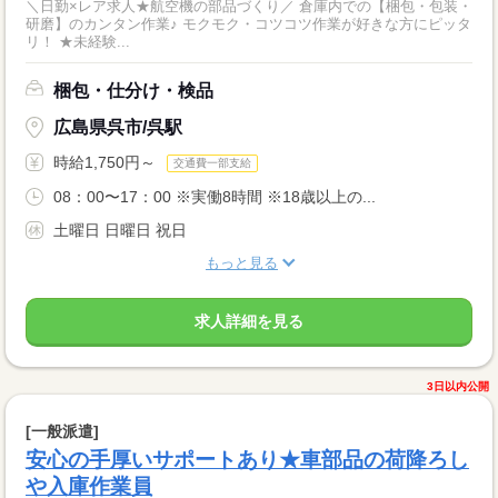
＼日勤×レア求人★航空機の部品づくり／ 倉庫内での【梱包・包装・
研磨】のカンタン作業♪ モクモク・コツコツ作業が好きな方にピッタ
リ！ ★未経験...
梱包・仕分け・検品
広島県呉市/呉駅
時給1,750円～
交通費一部支給
08：00〜17：00 ※実働8時間 ※18歳以上の...
土曜日 日曜日 祝日
もっと見る
求人詳細を見る
3日以内公開
[一般派遣]
安心の手厚いサポートあり★車部品の荷降ろし
や入庫作業員