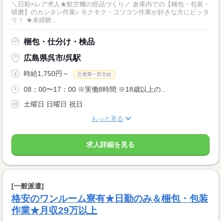
＼日勤×レア求人★航空機の部品づくり／ 倉庫内での【梱包・包装・
研磨】のカンタン作業♪ モクモク・コツコツ作業が好きな方にピッタ
リ！ ★未経験...
梱包・仕分け・検品
広島県呉市/呉駅
時給1,750円～
交通費一部支給
08：00〜17：00 ※実働8時間 ※18歳以上の...
土曜日 日曜日 祝日
もっと見る
求人詳細を見る
[一般派遣]
格安のワンルーム寮有★日勤のみ＆梱包・包装
作業★月収29万以上