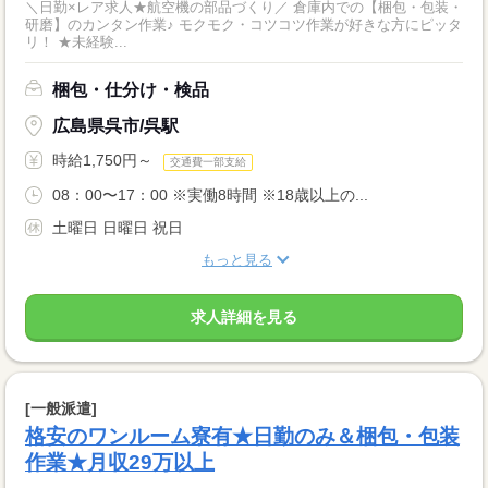
＼日勤×レア求人★航空機の部品づくり／ 倉庫内での【梱包・包装・
研磨】のカンタン作業♪ モクモク・コツコツ作業が好きな方にピッタ
リ！ ★未経験...
梱包・仕分け・検品
広島県呉市/呉駅
時給1,750円～
交通費一部支給
08：00〜17：00 ※実働8時間 ※18歳以上の...
土曜日 日曜日 祝日
もっと見る
求人詳細を見る
[一般派遣]
格安のワンルーム寮有★日勤のみ＆梱包・包装
作業★月収29万以上