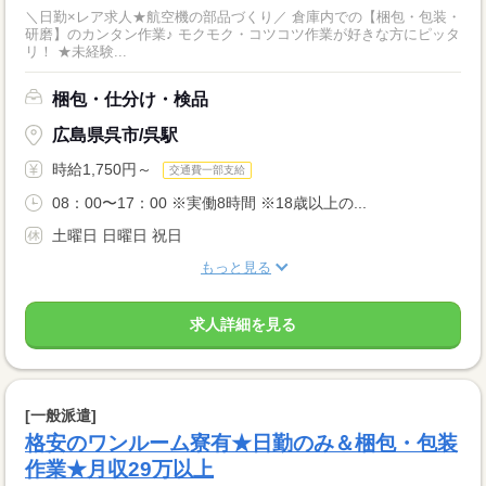
＼日勤×レア求人★航空機の部品づくり／ 倉庫内での【梱包・包装・
研磨】のカンタン作業♪ モクモク・コツコツ作業が好きな方にピッタ
リ！ ★未経験...
梱包・仕分け・検品
広島県呉市/呉駅
時給1,750円～
交通費一部支給
08：00〜17：00 ※実働8時間 ※18歳以上の...
土曜日 日曜日 祝日
もっと見る
求人詳細を見る
[一般派遣]
格安のワンルーム寮有★日勤のみ＆梱包・包装
作業★月収29万以上