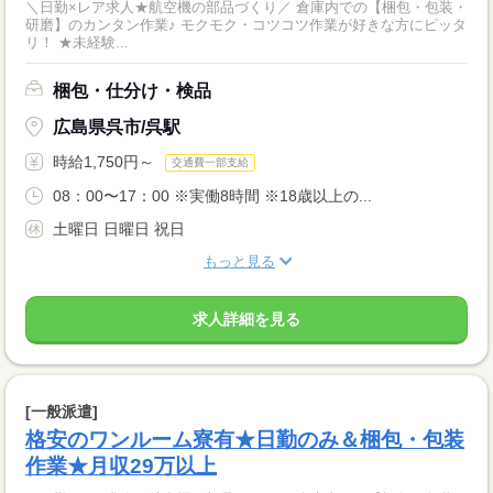
＼日勤×レア求人★航空機の部品づくり／ 倉庫内での【梱包・包装・
研磨】のカンタン作業♪ モクモク・コツコツ作業が好きな方にピッタ
リ！ ★未経験...
梱包・仕分け・検品
広島県呉市/呉駅
時給1,750円～
交通費一部支給
08：00〜17：00 ※実働8時間 ※18歳以上の...
土曜日 日曜日 祝日
もっと見る
求人詳細を見る
[一般派遣]
格安のワンルーム寮有★日勤のみ＆梱包・包装
作業★月収29万以上