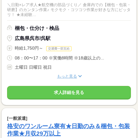
＼日勤×レア求人★航空機の部品づくり／ 倉庫内での【梱包・包装・
研磨】のカンタン作業♪ モクモク・コツコツ作業が好きな方にピッタ
リ！ ★未経験...
梱包・仕分け・検品
広島県呉市/呉駅
時給1,750円～
交通費一部支給
08：00〜17：00 ※実働8時間 ※18歳以上の...
土曜日 日曜日 祝日
もっと見る
求人詳細を見る
[一般派遣]
格安のワンルーム寮有★日勤のみ＆梱包・包装
作業★月収29万以上