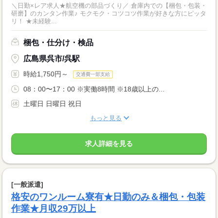
＼日勤×レア求人★航空機の部品づくり／ 倉庫内での【梱包・包装・
研磨】のカンタン作業♪ モクモク・コツコツ作業が好きな方にピッタ
リ！ ★未経験...
梱包・仕分け・検品
広島県呉市/呉駅
時給1,750円～
交通費一部支給
08：00〜17：00 ※実働8時間 ※18歳以上の...
土曜日 日曜日 祝日
もっと見る
求人詳細を見る
[一般派遣]
格安のワンルーム寮有★日勤のみ＆梱包・包装
作業★月収29万以上