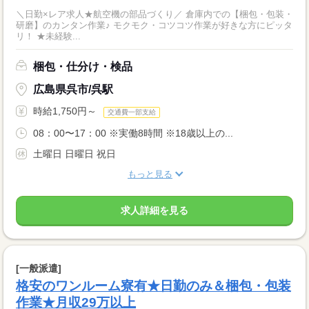
＼日勤×レア求人★航空機の部品づくり／ 倉庫内での【梱包・包装・
研磨】のカンタン作業♪ モクモク・コツコツ作業が好きな方にピッタ
リ！ ★未経験...
梱包・仕分け・検品
広島県呉市/呉駅
時給1,750円～
交通費一部支給
08：00〜17：00 ※実働8時間 ※18歳以上の...
土曜日 日曜日 祝日
もっと見る
求人詳細を見る
[一般派遣]
格安のワンルーム寮有★日勤のみ＆梱包・包装
作業★月収29万以上