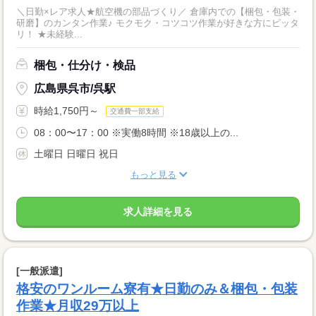
＼日勤×レア求人★航空機の部品づくり／ 倉庫内での【梱包・包装・
研磨】のカンタン作業♪ モクモク・コツコツ作業が好きな方にピッタ
リ！ ★未経験...
梱包・仕分け・検品
広島県呉市/呉駅
時給1,750円～
交通費一部支給
08：00〜17：00 ※実働8時間 ※18歳以上の...
土曜日 日曜日 祝日
もっと見る
求人詳細を見る
[一般派遣]
格安のワンルーム寮有★日勤のみ＆梱包・包装
作業★月収29万以上