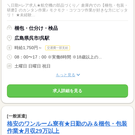
＼日勤×レア求人★航空機の部品づくり／ 倉庫内での【梱包・包装・
研磨】のカンタン作業♪ モクモク・コツコツ作業が好きな方にピッタ
リ！ ★未経験...
梱包・仕分け・検品
広島県呉市/呉駅
時給1,750円～
交通費一部支給
08：00〜17：00 ※実働8時間 ※18歳以上の...
土曜日 日曜日 祝日
もっと見る
求人詳細を見る
[一般派遣]
格安のワンルーム寮有★日勤のみ＆梱包・包装
作業★月収29万以上