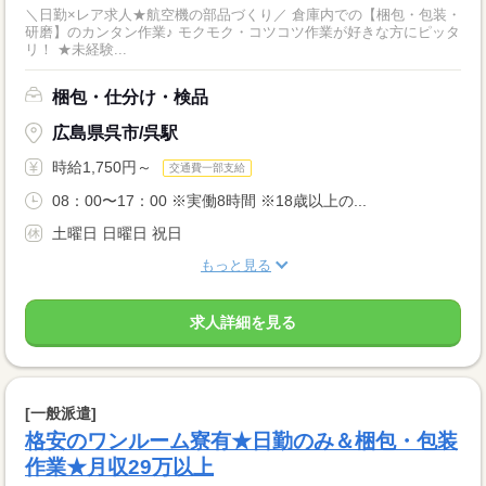
＼日勤×レア求人★航空機の部品づくり／ 倉庫内での【梱包・包装・
研磨】のカンタン作業♪ モクモク・コツコツ作業が好きな方にピッタ
リ！ ★未経験...
梱包・仕分け・検品
広島県呉市/呉駅
時給1,750円～
交通費一部支給
08：00〜17：00 ※実働8時間 ※18歳以上の...
土曜日 日曜日 祝日
もっと見る
求人詳細を見る
[一般派遣]
格安のワンルーム寮有★日勤のみ＆梱包・包装
作業★月収29万以上