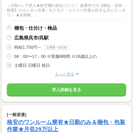
＼日勤×レア求人★航空機の部品づくり／ 倉庫内での【梱包・包装・
研磨】のカンタン作業♪ モクモク・コツコツ作業が好きな方にピッタ
リ！ ★未経験...
梱包・仕分け・検品
広島県呉市/呉駅
時給1,750円～
交通費一部支給
08：00〜17：00 ※実働8時間 ※18歳以上の...
土曜日 日曜日 祝日
もっと見る
求人詳細を見る
[一般派遣]
格安のワンルーム寮有★日勤のみ＆梱包・包装
作業★月収29万以上