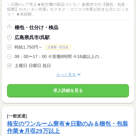
＼日勤×レア求人★航空機の部品づくり／ 倉庫内での【梱包・包装・
研磨】のカンタン作業♪ モクモク・コツコツ作業が好きな方にピッタ
リ！ ★未経験...
梱包・仕分け・検品
広島県呉市/呉駅
時給1,750円～
交通費一部支給
08：00〜17：00 ※実働8時間 ※18歳以上の...
土曜日 日曜日 祝日
もっと見る
求人詳細を見る
[一般派遣]
格安のワンルーム寮有★日勤のみ＆梱包・包装
作業★月収29万以上