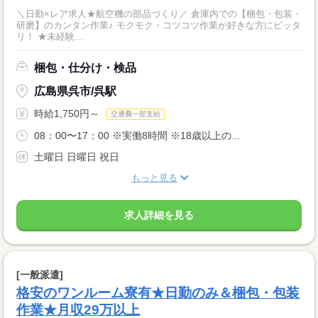
＼日勤×レア求人★航空機の部品づくり／ 倉庫内での【梱包・包装・
研磨】のカンタン作業♪ モクモク・コツコツ作業が好きな方にピッタ
リ！ ★未経験...
梱包・仕分け・検品
広島県呉市/呉駅
時給1,750円～
交通費一部支給
08：00〜17：00 ※実働8時間 ※18歳以上の...
土曜日 日曜日 祝日
もっと見る
求人詳細を見る
[一般派遣]
格安のワンルーム寮有★日勤のみ＆梱包・包装
作業★月収29万以上