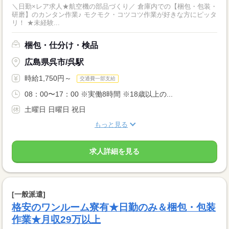
＼日勤×レア求人★航空機の部品づくり／ 倉庫内での【梱包・包装・
研磨】のカンタン作業♪ モクモク・コツコツ作業が好きな方にピッタ
リ！ ★未経験...
梱包・仕分け・検品
広島県呉市/呉駅
時給1,750円～
交通費一部支給
08：00〜17：00 ※実働8時間 ※18歳以上の...
土曜日 日曜日 祝日
もっと見る
求人詳細を見る
[一般派遣]
格安のワンルーム寮有★日勤のみ＆梱包・包装
作業★月収29万以上