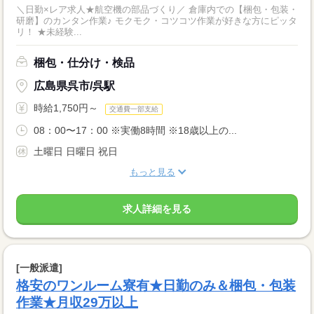
＼日勤×レア求人★航空機の部品づくり／ 倉庫内での【梱包・包装・
研磨】のカンタン作業♪ モクモク・コツコツ作業が好きな方にピッタ
リ！ ★未経験...
梱包・仕分け・検品
広島県呉市/呉駅
時給1,750円～
交通費一部支給
08：00〜17：00 ※実働8時間 ※18歳以上の...
土曜日 日曜日 祝日
もっと見る
求人詳細を見る
[一般派遣]
格安のワンルーム寮有★日勤のみ＆梱包・包装
作業★月収29万以上