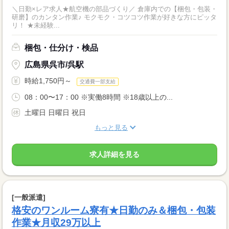
＼日勤×レア求人★航空機の部品づくり／ 倉庫内での【梱包・包装・
研磨】のカンタン作業♪ モクモク・コツコツ作業が好きな方にピッタ
リ！ ★未経験...
梱包・仕分け・検品
広島県呉市/呉駅
時給1,750円～
交通費一部支給
08：00〜17：00 ※実働8時間 ※18歳以上の...
土曜日 日曜日 祝日
もっと見る
求人詳細を見る
[一般派遣]
格安のワンルーム寮有★日勤のみ＆梱包・包装
作業★月収29万以上