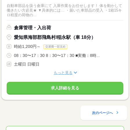
自動車部品を扱う倉庫にて 入庫作業をお任せします！ 体を動かして
働きたい方必見★ ▼具体的には… ・届いた車部品の受入 ・1箱15キ
ロ程度の荷物の...
倉庫管理・入出荷
愛知県海部郡飛島村/稲永駅（車 18分）
時給1,200円～
交通費一部支給
08：30〜17：30 8：30〜17：30 ■実働：8時...
土曜日 日曜日
もっと見る
求人詳細を見る
次のページへ