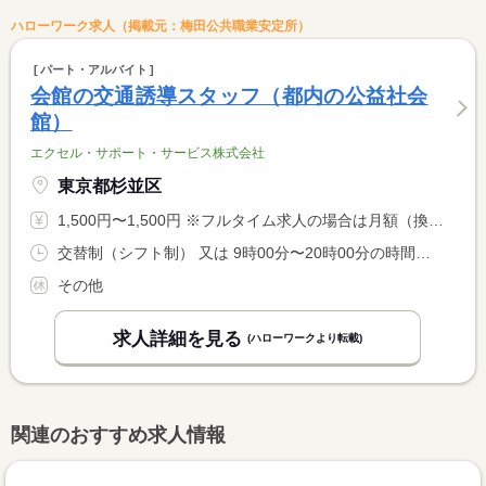
ハローワーク求人（掲載元：梅田公共職業安定所）
パート・アルバイト
会館の交通誘導スタッフ（都内の公益社会
館）
エクセル・サポート・サービス株式会社
東京都杉並区
1,500円〜1,500円 ※フルタイム求人の場合は月額（換算額）、パート求人の場合は時間額を表示しています。
交替制（シフト制） 又は 9時00分〜20時00分の時間の間の4時間以上 就業時間に関する特記事項 ※入社後すぐは、１日勤務時間４時間（１現場４時間）です。慣れ <BR> れば、１日勤務時間８時間（１現場４時間ｘ２）もあり。 <BR> ※葬儀・通夜時間にあわせて勤務時間を指定します。 <BR> ※休憩時間は法定通りです。
その他
求人詳細を見る
(ハローワークより転載)
関連のおすすめ求人情報