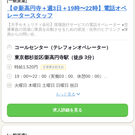
[一般派遣]
【＠新高円寺＋週3日＋19時〜22時】電話オペ
レータースタッフ
【大手セキュリティ会社】現場急行サービスの電話オペレーター ●交
通事故の現場に隊員を出動させるための状況・住所のヒアリング ●隊
員からの問い合...
コールセンター（テレフォンオペレーター）
東京都杉並区/新高円寺駅（徒歩 3分）
時給1,520円
交通費全額支給
19：00〜22：00（実働03：00、休憩00：00）...
火曜日 木曜日 土曜日 日曜日 祝日
もっと見る
求人詳細を見る