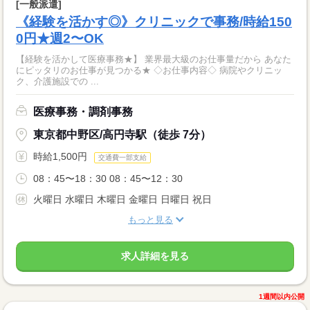
[一般派遣]
《経験を活かす◎》クリニックで事務/時給150
0円★週2〜OK
【経験を活かして医療事務★】 業界最大級のお仕事量だから あなた
にピッタリのお仕事が見つかる★ ◇お仕事内容◇ 病院やクリニッ
ク、介護施設での ...
医療事務・調剤事務
東京都中野区/高円寺駅（徒歩 7分）
時給1,500円
交通費一部支給
08：45〜18：30 08：45〜12：30
火曜日 水曜日 木曜日 金曜日 日曜日 祝日
もっと見る
求人詳細を見る
1週間以内公開