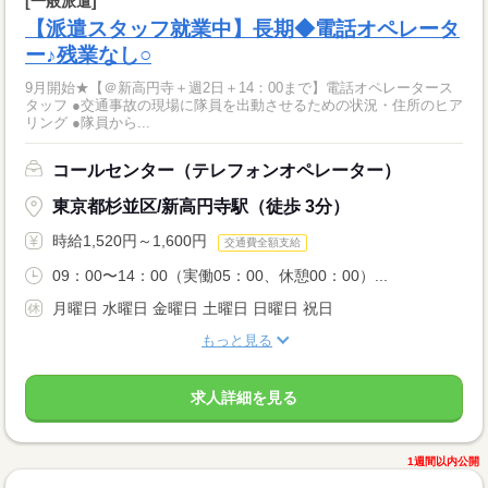
[一般派遣]
【派遣スタッフ就業中】長期◆電話オペレータ
ー♪残業なし○
9月開始★【＠新高円寺＋週2日＋14：00まで】電話オペレータース
タッフ ●交通事故の現場に隊員を出動させるための状況・住所のヒア
リング ●隊員から...
コールセンター（テレフォンオペレーター）
東京都杉並区/新高円寺駅（徒歩 3分）
時給1,520円～1,600円
交通費全額支給
09：00〜14：00（実働05：00、休憩00：00）...
月曜日 水曜日 金曜日 土曜日 日曜日 祝日
もっと見る
求人詳細を見る
1週間以内公開