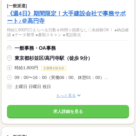
[一般派遣]
《週4日》期間限定！大手建設会社で事務サポ
ート♪＠高円寺
時給1,800円◎えらべる日数＆時間☆残業なし◇未経験OK！ ●納品確
認 ●データ整理 ●書類スキャン ●電話取次
一般事務・OA事務
東京都杉並区/高円寺駅（徒歩 9分）
時給1,800円
交通費全額支給
09：00〜16：00（実働06：00、休憩01：00）...
土曜日 日曜日 祝日
もっと見る
求人詳細を見る