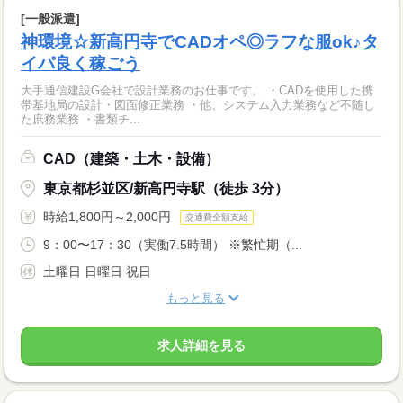
[一般派遣]
神環境☆新高円寺でCADオペ◎ラフな服ok♪タ
イパ良く稼ごう
大手通信建設G会社で設計業務のお仕事です。 ・CADを使用した携
帯基地局の設計・図面修正業務 ・他、システム入力業務など不随し
た庶務業務 ・書類チ...
CAD（建築・土木・設備）
東京都杉並区/新高円寺駅（徒歩 3分）
時給1,800円～2,000円
交通費全額支給
9：00〜17：30（実働7.5時間） ※繁忙期（...
土曜日 日曜日 祝日
もっと見る
求人詳細を見る