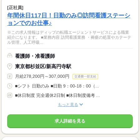
[正社員]
年間休日117日！日勤のみ◎訪問看護ステーシ
ョンでのお仕事♪
※この求人情報はディップの転職エージェントサービスによる職業
紹介になります。 ■業務内容 訪問看護業務 ・褥瘡の処置やカテーテ
ル管理、人工呼吸...
看護師・准看護師
東京都杉並区/新高円寺駅
月給278,200円～307,000円
交通費一部支給
■シフト 日勤のみ ■日勤 9：00-18：00（...
■休日制度 完全週休2日制 ■休日制度備考 ...
もっと見る
求人詳細を見る