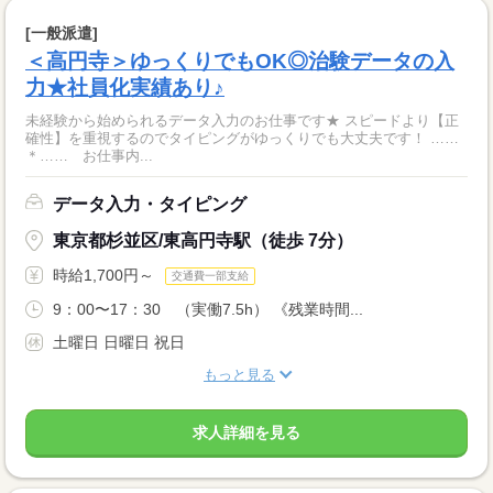
[一般派遣]
＜高円寺＞ゆっくりでもOK◎治験データの入
力★社員化実績あり♪
未経験から始められるデータ入力のお仕事です★ スピードより【正
確性】を重視するのでタイピングがゆっくりでも大丈夫です！ ……
＊…… お仕事内...
データ入力・タイピング
東京都杉並区/東高円寺駅（徒歩 7分）
時給1,700円～
交通費一部支給
9：00〜17：30 （実働7.5h） 《残業時間...
土曜日 日曜日 祝日
もっと見る
求人詳細を見る