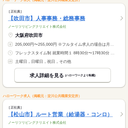
ハローワーク求人（掲載元：淀川公共職業安定所）
正社員
【吹田市】人事事務・総務事務
ノーリツリビングクリエイト株式会社
大阪府吹田市
205,000円〜255,000円 ※フルタイム求人の場合は月額（換算額）、パート求人の場合は時間額を表示しています。
フレックスタイム制 就業時間１ 8時30分〜17時30分 就業時間に関する特記事項 ・コアタイム無 ※標準時間（８時間／日） <BR> ・フレキシブルタイム ８：００〜２０：００
土曜日，日曜日，祝日，その他
求人詳細を見る
(ハローワークより転載)
ハローワーク求人（掲載元：淀川公共職業安定所）
正社員
【松山市】ルート営業（給湯器・コンロ）
ノーリツリビングクリエイト株式会社