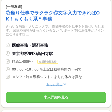
[一般派遣]
◎座り仕事でラクラク◎文字入力できればO
K！もくもく系＊事務
きれいな病院・クリニックで、 医療事務のお仕事をお任せいたしま
す。 経験や資格がまったくいらない “サポート”的なお仕事がメイン
になります◎ ...
医療事務・調剤事務
東京都杉並区/高円寺駅
時給1,400円～
交通費全額支給
09：00〜18：00 ※上記は勤務時間の一例で...
≪シフト制≫勤務シフトによりお休みは異な...
もっと見る
求人詳細を見る