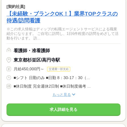
[契約社員]
【未経験・ブランクOK！】業界TOPクラスの
待遇/訪問看護
※この求人情報はディップの転職エージェントサービスによる職業
紹介になります。 ご自宅に訪問し、1日6件程度の訪問をめざして活
動を行います。 訪...
看護師・准看護師
東京都杉並区/高円寺駅
月給450,000円～
交通費一部支給
■シフト 日勤のみ ■日勤 8：30-17：30（...
■休日制度 完全週休2日制 ■休日制度備考 ...
もっと見る
求人詳細を見る