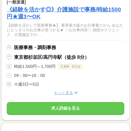
[一般派遣]
《経験を活かす◎》介護施設で事務/時給1500
円★週3〜OK
【経験を活かして医療事務★】 業界最大級のお仕事量だから あなた
にピッタリのお仕事が見つかる★ ◇お仕事内容◇ 病院やクリニッ
ク、介護施設での ...
医療事務・調剤事務
東京都杉並区/高円寺駅（徒歩 8分）
時給1,500円～1,700円
交通費一部支給
09：00〜18：00
※週3日〜5日
もっと見る
求人詳細を見る