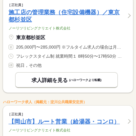
正社員
施工店の管理業務（住宅設備機器）／東京
都杉並区
ノーリツリビングクリエイト株式会社
東京都杉並区
205,000円〜285,000円 ※フルタイム求人の場合は月額（換算額）、パート求人の場合は時間額を表示しています。
フレックスタイム制 就業時間１ 8時50分〜17時50分 就業時間に関する特記事項 コアタイム無のフレックス制です。 <BR> ８：００〜２０：００までのフレキシブルタイムの中で柔軟な働き <BR> が出来ます。
祝日，その他
求人詳細を見る
(ハローワークより転載)
ハローワーク求人（掲載元：淀川公共職業安定所）
正社員
【岡山市】ルート営業（給湯器・コンロ）
ノーリツリビングクリエイト株式会社