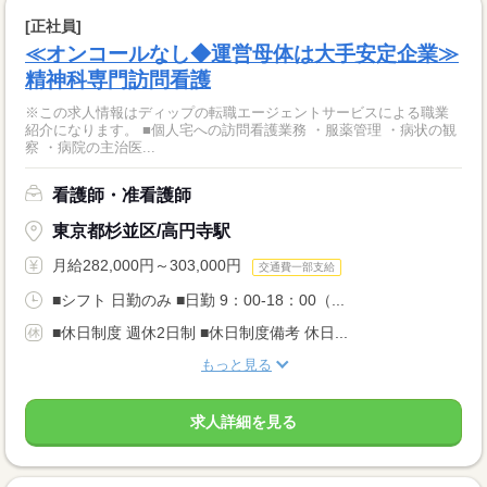
[正社員]
≪オンコールなし◆運営母体は大手安定企業≫
精神科専門訪問看護
※この求人情報はディップの転職エージェントサービスによる職業
紹介になります。 ■個人宅への訪問看護業務 ・服薬管理 ・病状の観
察 ・病院の主治医...
看護師・准看護師
東京都杉並区/高円寺駅
月給282,000円～303,000円
交通費一部支給
■シフト 日勤のみ ■日勤 9：00-18：00（...
■休日制度 週休2日制 ■休日制度備考 休日...
もっと見る
求人詳細を見る