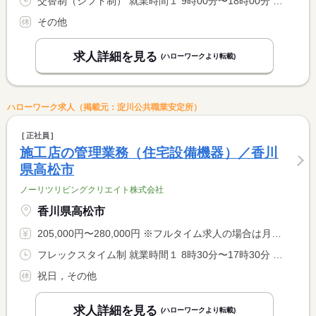
交替制（シフト制） 就業時間１ 9時00分〜18時00分 就業時間２ 13時00分〜22時00分 就業時間３ 5時00分〜14時00分 就業時間に関する特記事項 所定労働時間：８時間 <BR> ※勤務時間はシフト制のため、上記以外の時間帯で希望時間があり <BR> ましたら、ご相談ください。
その他
求人詳細を見る
(ハローワークより転載)
ハローワーク求人（掲載元：淀川公共職業安定所）
正社員
施工店の管理業務（住宅設備機器）／香川
県高松市
ノーリツリビングクリエイト株式会社
香川県高松市
205,000円〜280,000円 ※フルタイム求人の場合は月額（換算額）、パート求人の場合は時間額を表示しています。
フレックスタイム制 就業時間１ 8時30分〜17時30分 就業時間に関する特記事項 コアタイム無のフレックス制です。 <BR> ８：００〜２０：００までのフレキシブルタイムの中で柔軟な働き <BR> が出来ます。
祝日，その他
求人詳細を見る
(ハローワークより転載)