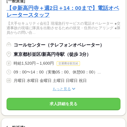
[一般派遣]
【＠新高円寺＋週2日＋14：00まで】電話オペ
レータースタッフ
【大手セキュリティ会社】現場急行サービスの電話オペレーター ●交
通事故の現場に隊員を出動させるための状況・住所のヒアリング ●隊
員からの問い合...
コールセンター（テレフォンオペレーター）
東京都杉並区/新高円寺駅（徒歩 3分）
時給1,520円～1,600円
交通費全額支給
09：00〜14：00（実働05：00、休憩00：00）...
月曜日 水曜日 金曜日 土曜日 日曜日 祝日
もっと見る
求人詳細を見る