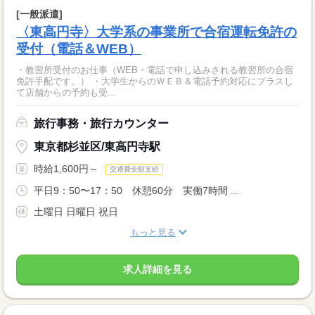
[一般派遣]
〈東高円寺〉大学系の事業所で合宿運転免許の
受付（電話＆WEB）
・教習所受付のお仕事（WEB・電話で申し込みされる教習所の合宿
免許手配です。） ・大学生からのＷＥＢ＆電話予約対応にプラスし
て店舗からの予約も受...
旅行事務・旅行カウンター
東京都杉並区/東高円寺駅
時給1,600円～
交通費全額支給
平日9：50〜17：50 休憩60分 実働7時間 ...
土曜日 日曜日 祝日
もっと見る
求人詳細を見る