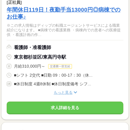
[正社員]
年間休日119日！夜勤手当13000円◎病棟での
お仕事♪
※この求人情報はディップの転職エージェントサービスによる職業
紹介になります。 ■病棟での看護業務 ・病棟内での患者への医療提
供 ・看護計画の作...
看護師・准看護師
東京都杉並区/東高円寺駅
月給310,000円～
交通費一部支給
■シフト 2交代 ■日勤 09：00-17：30（休...
■休日制度 4週8休制 ■休日制度備考 シフ...
もっと見る
求人詳細を見る