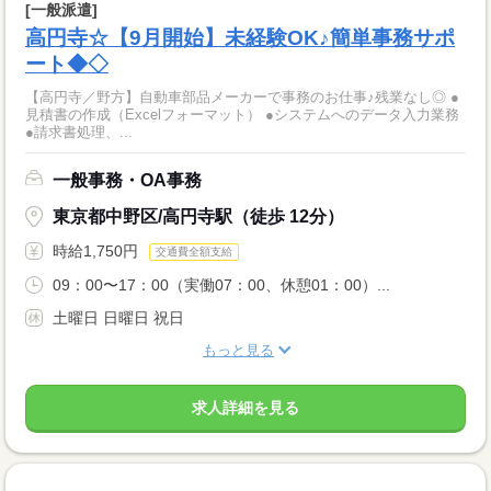
[一般派遣]
高円寺☆【9月開始】未経験OK♪簡単事務サポ
ート◆◇
【高円寺／野方】自動車部品メーカーで事務のお仕事♪残業なし◎ ●
見積書の作成（Excelフォーマット） ●システムへのデータ入力業務
●請求書処理、...
一般事務・OA事務
東京都中野区/高円寺駅（徒歩 12分）
時給1,750円
交通費全額支給
09：00〜17：00（実働07：00、休憩01：00）...
土曜日 日曜日 祝日
もっと見る
求人詳細を見る