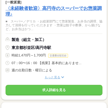
[一般派遣]
〈未経験者歓迎〉高円寺のスーパーでお惣菜調
理♪
■ スーパー／デリカ ・お総菜部門にて惣菜製造、お弁当の調理、協
力して清掃を行っていただきます ・惣菜は餃子や酢豚、から揚げな
ど、お弁当はかつ...
製造（組立・加工）
東京都杉並区/高円寺駅
時給1,470円～1,700円
交通費全額支給
07：00〜16：00 【残業】基本的にありませ...
週の出勤日数・曜日による
もっと見る
求人詳細を見る