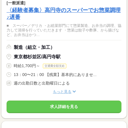
[一般派遣]
〈経験者募集〉高円寺のスーパーでお惣菜調理
♪遅番
■ スーパー／デリカ ・お総菜部門にて惣菜製造、お弁当の調理、協
力して清掃を行っていただきます ・惣菜は餃子や酢豚、から揚げな
ど、お弁当はかつ...
製造（組立・加工）
東京都杉並区/高円寺駅
時給1,700円～
交通費全額支給
13：00〜21：00 【残業】基本的にありませ...
週の出勤日数と出勤曜日による
もっと見る
求人詳細を見る