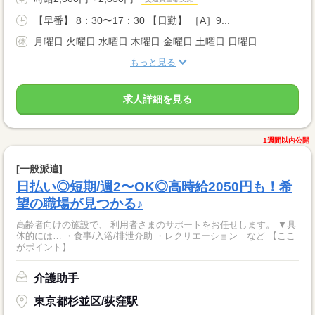
【早番】 8：30〜17：30 【日勤】 ［A］9...
月曜日 火曜日 水曜日 木曜日 金曜日 土曜日 日曜日
もっと見る
求人詳細を見る
1週間以内公開
[一般派遣]
日払い◎短期/週2〜OK◎高時給2050円も！希
望の職場が見つかる♪
高齢者向けの施設で、 利用者さまのサポートをお任せします。 ▼具
体的には… ・食事/入浴/排泄介助 ・レクリエーション など 【ここ
がポイント】 ...
介護助手
東京都杉並区/荻窪駅