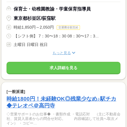
保育士・幼稚園教諭・学童保育指導員
東京都杉並区/荻窪駅
時給1,850円～2,050円
交通費全額支給
【シフト例】 7：30〜18：30 08：30〜17：3...
土曜日 日曜日 祝日
もっと見る
求人詳細を見る
[一般派遣]
時給1800円！未経験OK◎残業少なめ♪駅チカ
◆テレオペ＠高円寺
◇営業サポートのお仕事◆ ・書類作成 ・電話応対 （主に不動産会
社、賃貸入居者からの問合せ対応。 内容確認して社員へ取次メ
イン） ・コピー...