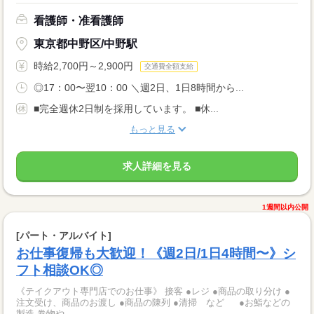
看護師・准看護師
東京都中野区/中野駅
時給2,700円～2,900円
交通費全額支給
◎17：00〜翌10：00 ＼週2日、1日8時間から...
■完全週休2日制を採用しています。 ■休...
もっと見る
求人詳細を見る
1週間以内公開
[パート・アルバイト]
お仕事復帰も大歓迎！《週2日/1日4時間〜》シ
フト相談OK◎
《テイクアウト専門店でのお仕事》 接客 ●レジ ●商品の取り分け ●
注文受け、商品のお渡し ●商品の陳列 ●清掃 など ●お鮨などの
製造 巻物や...