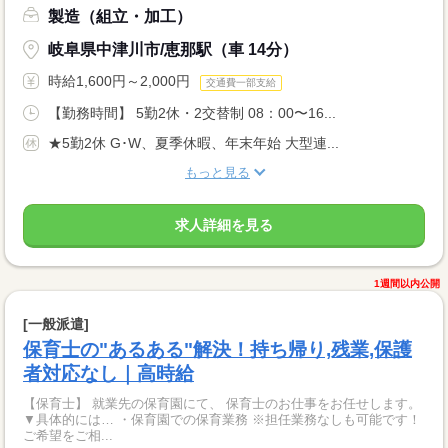
製造（組立・加工）
岐阜県中津川市/恵那駅（車 14分）
時給1,600円～2,000円
交通費一部支給
【勤務時間】 5勤2休・2交替制 08：00〜16...
★5勤2休 G･W、夏季休暇、年末年始 大型連...
もっと見る
求人詳細を見る
1週間以内公開
[一般派遣]
保育士の"あるある"解決！持ち帰り,残業,保護
者対応なし｜高時給
【保育士】 就業先の保育園にて、 保育士のお仕事をお任せします。
▼具体的には… ・保育園での保育業務 ※担任業務なしも可能です！
ご希望をご相...