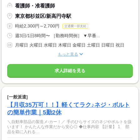
看護師・准看護師
東京都杉並区/新高円寺駅
時給2,300円～2,700円
交通費一部支給
週3日/1日8時間〜 ［勤務時間例］ ▼早番...
月曜日 火曜日 水曜日 木曜日 金曜日 土曜日 日曜日 祝日
もっと見る
求人詳細を見る
[一般派遣]
【月収35万可！！】軽くてラク♪ネジ・ボルト
の簡単作業｜5勤2休
＼自動車部品の製造メ‐カー！／ 手のひらサイズのネジやボルトを扱
います！ かんたんな作業だから安心◎ ◆仕事内容 【計量】 1. 部
品を箱に入れる...