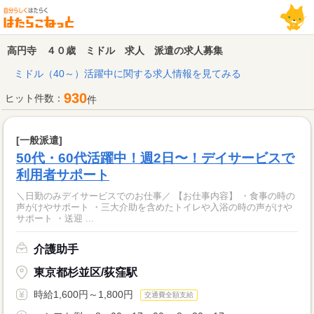
高円寺 ４０歳 ミドル 求人 派遣の求人募集
ミドル（40～）活躍中に関する求人情報を見てみる
930
ヒット件数：
件
[一般派遣]
50代・60代活躍中！週2日〜！デイサービスで
利用者サポート
＼日勤のみデイサービスでのお仕事／ 【お仕事内容】 ・食事の時の
声がけやサポート ・三大介助を含めたトイレや入浴の時の声がけや
サポート ・送迎 ...
介護助手
東京都杉並区/荻窪駅
時給1,600円～1,800円
交通費全額支給