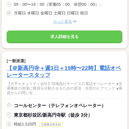
09：00〜14：00（実働05：00、休憩00：00）...
月曜日 水曜日 金曜日 土曜日 日曜日 祝日
もっと見る
求人詳細を見る
[一般派遣]
【＠新高円寺＋週3日＋19時〜22時】電話オペ
レータースタッフ
【大手セキュリティ会社】現場急行サービスの電話オペレーター ●交
通事故の現場に隊員を出動させるための状況・住所のヒアリング ●隊
員からの問い合...
コールセンター（テレフォンオペレーター）
東京都杉並区/新高円寺駅（徒歩 3分）
時給1,520円
交通費全額支給