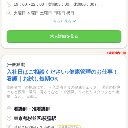
19：00〜22：00（実働03：00、休憩00：00）...
火曜日 木曜日 土曜日 日曜日 祝日
もっと見る
求人詳細を見る
1週間以内公開
[一般派遣]
入社日はご相談ください♪健康管理のお仕事！
看護｜お試し短期OK
高齢者向けの施設にて、 ・入居者さまの健康チェック ・医師の指導
のもと投薬、吸引、胃ろうなど ・介護職、リハビリスタッフとの連
携 など。 日勤...
看護師・准看護師
東京都杉並区/荻窪駅
時給2,500円～2,850円
交通費全額支給