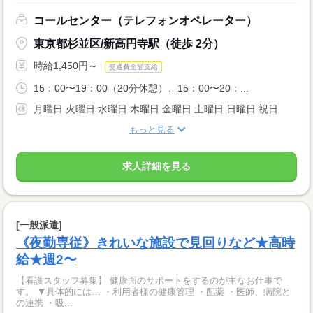
コールセンター（テレフォンオペレーター）
東京都杉並区/新高円寺駅（徒歩 2分）
時給1,450円～
交通費全額支給
15：00〜19：00（20分休憩）、15：00〜20：...
月曜日 火曜日 水曜日 木曜日 金曜日 土曜日 日曜日 祝日
もっと見る
求人詳細を見る
[一般派遣]
《夜勤専従》きれいな施設で見回りなど★高時
給★週2〜
【看護スタッフ募集】 健康面のサポートをするのが主なお仕事で
す。 ▼具体的には… ・利用者様の健康管理 ・配薬 ・医師、病院と
の連携 ・吸...