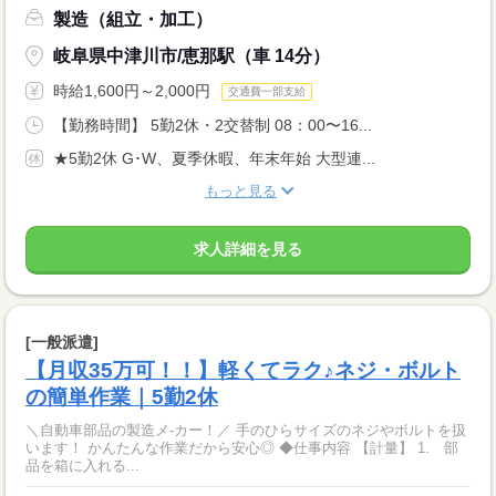
製造（組立・加工）
岐阜県中津川市/恵那駅（車 14分）
時給1,600円～2,000円
交通費一部支給
【勤務時間】 5勤2休・2交替制 08：00〜16...
★5勤2休 G･W、夏季休暇、年末年始 大型連...
もっと見る
求人詳細を見る
[一般派遣]
【月収35万可！！】軽くてラク♪ネジ・ボルト
の簡単作業｜5勤2休
＼自動車部品の製造メ‐カー！／ 手のひらサイズのネジやボルトを扱
います！ かんたんな作業だから安心◎ ◆仕事内容 【計量】 1. 部
品を箱に入れる...