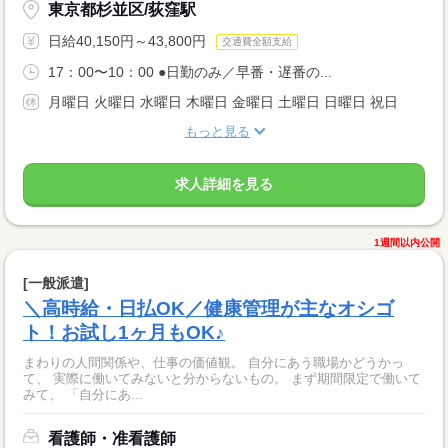
東京都杉並区/荻窪駅
日給40,150円～43,800円
交通費全額支給
17：00〜10：00 ●日勤のみ／早番・遅番の...
月曜日 火曜日 水曜日 木曜日 金曜日 土曜日 日曜日 祝日
もっと見る
求人詳細を見る
1週間以内公開
[一般派遣]
＼高時給・日払OK／健康管理が主なオシゴ
ト！お試し1ヶ月もOK♪
まわりの人間関係や、仕事の価値観。 自分にあう職場かどうかっ
て、 実際に働いてみないと分からないもの。 まず期間限定で働いて
みて、 「自分にあ...
看護師・准看護師