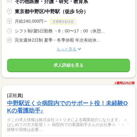
その他医療・介護・研究・教育系
東京都中野区/中野駅（徒歩 5分）
月給240,000円～
交通費全額支給
シフト制/週5日勤務 ・8：00〜17：00（休憩...
完全週休2日制 夏季・冬季休暇 年次有給休...
もっと見る
求人詳細を見る
1週間以内公開
[正社員]
中野駅近く☆病院内でのサポート役！未経験O
Kの看護助手♪
※この求人情報は株式会社コトリオによる職業紹介になります。 ＜
はじめての方大歓迎！＞ 病院内での看護助手さんのお仕事☆.・：゜
経験や資格は必要...