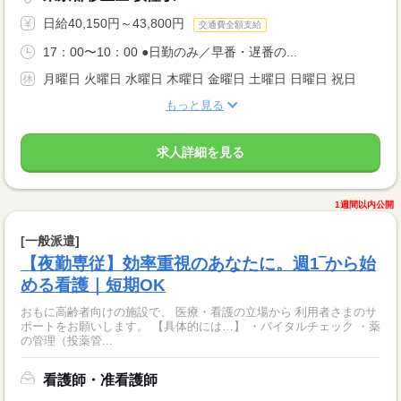
日給40,150円～43,800円
交通費全額支給
17：00〜10：00 ●日勤のみ／早番・遅番の...
月曜日 火曜日 水曜日 木曜日 金曜日 土曜日 日曜日 祝日
もっと見る
求人詳細を見る
1週間以内公開
[一般派遣]
【夜勤専従】効率重視のあなたに。週1‾から始
める看護｜短期OK
おもに高齢者向けの施設で、 医療・看護の立場から 利用者さまのサ
ポートをお願いします。 【具体的には…】 ・バイタルチェック ・薬
の管理（投薬管...
看護師・准看護師