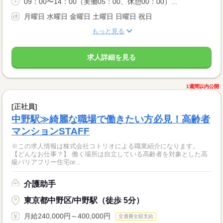
09：00〜14：00（実働05：00、休憩00：00）...
月曜日 水曜日 金曜日 土曜日 日曜日 祝日
もっと見る
求人詳細を見る
1週間以内公開
[正社員]
中野駅≫綺麗な職場で働きたい方必見！高齢者
マンションSTAFF
※この求人情報は株式会社コトリオによる職業紹介になります。
【どんなお仕事？】 働く場所は自立している高齢者を対象とした高
級バリアフリー住宅or...
介護助手
東京都中野区/中野駅（徒歩 5分）
月給240,000円～400,000円
交通費全額支給