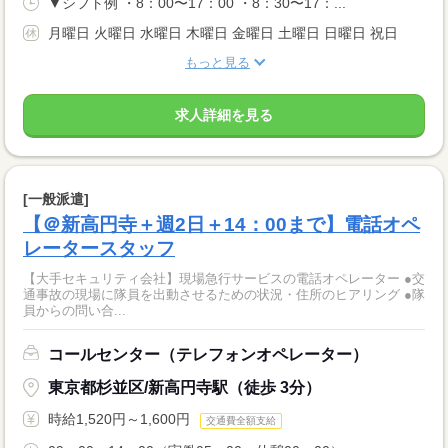
▼シフト例 ・8：00〜17：00 ・8：30〜17：...
月曜日 火曜日 水曜日 木曜日 金曜日 土曜日 日曜日 祝日
もっと見る
求人詳細を見る
[一般派遣]
【＠新高円寺＋週2日＋14：00まで】電話オペ
レータースタッフ
【大手セキュリティ会社】現場急行サービスの電話オペレーター ●交
通事故の現場に隊員を出動させるための状況・住所のヒアリング ●隊
員からの問い合...
コールセンター（テレフォンオペレーター）
東京都杉並区/新高円寺駅（徒歩 3分）
時給1,520円～1,600円
交通費全額支給