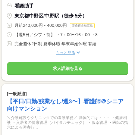
看護助手
東京都中野区/中野駅（徒歩 5分）
月給240,000円～400,000円
交通費全額支給
【週5日／シフト制】 ・7：00〜16：00 ・8...
完全週休2日制 夏季休暇 年末年始休暇 有給...
もっと見る
求人詳細を見る
[一般派遣]
【平日/日勤/残業なし/週3〜】看護師＠シニア
向けマンション
＼介護施設やクリニックでの看護業務／ 具体的には・・・ ・健康相
談 ・入居者の健康管理（バイタルチェック） ・服薬管理 ・医師の指
示による医療行...