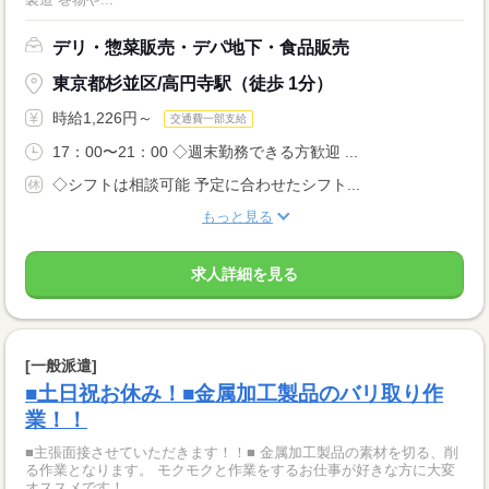
デリ・惣菜販売・デパ地下・食品販売
東京都杉並区/高円寺駅（徒歩 1分）
時給1,226円～
交通費一部支給
17：00〜21：00 ◇週末勤務できる方歓迎 ...
◇シフトは相談可能 予定に合わせたシフト...
もっと見る
求人詳細を見る
[一般派遣]
■土日祝お休み！■金属加工製品のバリ取り作
業！！
■主張面接させていただきます！！■ 金属加工製品の素材を切る、削
る作業となります。 モクモクと作業をするお仕事が好きな方に大変
オススメです！...