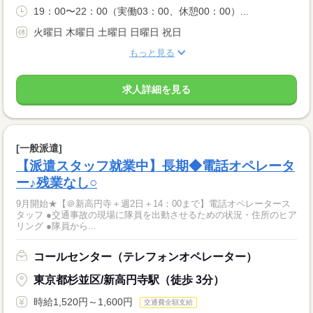
19：00〜22：00（実働03：00、休憩00：00）...
火曜日 木曜日 土曜日 日曜日 祝日
もっと見る
求人詳細を見る
[一般派遣]
【派遣スタッフ就業中】長期◆電話オペレータ
ー♪残業なし○
9月開始★【＠新高円寺＋週2日＋14：00まで】電話オペレータース
タッフ ●交通事故の現場に隊員を出動させるための状況・住所のヒア
リング ●隊員から...
コールセンター（テレフォンオペレーター）
東京都杉並区/新高円寺駅（徒歩 3分）
時給1,520円～1,600円
交通費全額支給