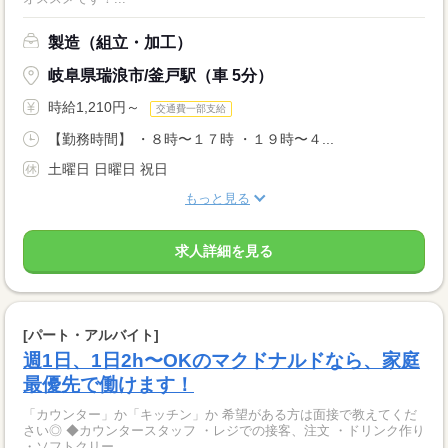
製造（組立・加工）
岐阜県瑞浪市/釜戸駅（車 5分）
時給1,210円～
交通費一部支給
【勤務時間】 ・８時〜１７時 ・１９時〜４...
土曜日 日曜日 祝日
もっと見る
求人詳細を見る
[パート・アルバイト]
週1日、1日2h〜OKのマクドナルドなら、家庭
最優先で働けます！
「カウンター」か「キッチン」か 希望がある方は面接で教えてくだ
さい◎ ◆カウンタースタッフ ・レジでの接客、注文 ・ドリンク作り
・ソフトクリー...