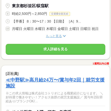
東京都杉並区/荻窪駅
時給2,500円～2,850円
交通費全額支給
【早番】 8：30〜17：30 【日勤】 ［A］9...
月曜日 火曜日 水曜日 木曜日 金曜日 土曜日 日曜日 祝日
もっと見る
求人詳細を見る
1週間以内公開
[正社員]
≪中野駅≫高月給24万〜/賞与年2回｜就労支援
施設
※この求人情報は株式会社コトリオによる職業紹介になります。 ＼
好待遇で働きやすい！アクセス抜群の就労支援施設／ 賞与年2回/昇
給あり/ブランクOK/...