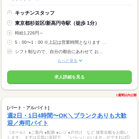
キッチンスタッフ
東京都杉並区/新高円寺駅（徒歩 1分）
時給1,226円～
5：00〜1：00 ※上記は営業時間となります ...
シフト制なので、自分の都合にあわせて お...
もっと見る
求人詳細を見る
1週間以内公開
[パート・アルバイト]
週2日・1日4時間〜OK＼ブランクありも大歓
迎／寿司バイト
《ホール》 ●ご案内 ●配膳 ●レジ ●片付け など 接客全般をお願い
します。 まずは元気に笑顔で、 「いらっしゃいませ」ができればO