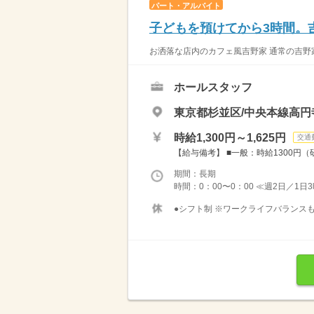
パート・アルバイト
子どもを預けてから3時間。
お洒落な店内のカフェ風吉野家 通常の吉野家
ホールスタッフ
東京都杉並区/中央本線高円
時給1,300円～1,625円
交通
【給与備考】 ■一般：時給1300円（研
期間：長期
時間：0：00〜0：00 ≪週2日／1日
●シフト制 ※ワークライフバランスも