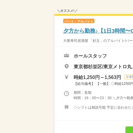
＼オススメ!／
パート・アルバイト
夕方から勤務♪【1日3時間〜
大衆寿司居酒屋 「杉玉」のアルバイト/パー
ホールスタッフ
東京都杉並区/東京メトロ丸
時給1,250円～1,563円
交通
【給与備考】 【一般】 ◇時給1250円 
期間：長期
時間：16：00〜23：30 ＼夕方〜
◇シフトは相談可能 予定に合わせたシ