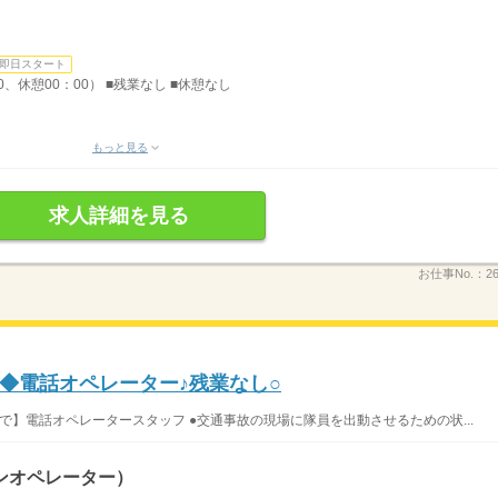
即日スタート
0、休憩00：00） ■残業なし ■休憩なし
もっと見る
求人詳細を見る
お仕事No.：
2
◆電話オペレーター♪残業なし○
まで】電話オペレータースタッフ ●交通事故の現場に隊員を出動させるための状...
ンオペレーター）