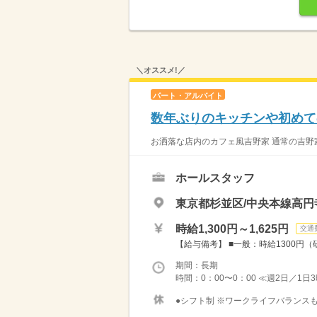
＼オススメ!／
パート・アルバイト
数年ぶりのキッチンや初めて
お洒落な店内のカフェ風吉野家 通常の吉野家
ホールスタッフ
東京都杉並区/中央本線高円
時給1,300円～1,625円
交通
【給与備考】 ■一般：時給1300円（研
期間：長期
時間：0：00〜0：00 ≪週2日／1日
●シフト制 ※ワークライフバランスも