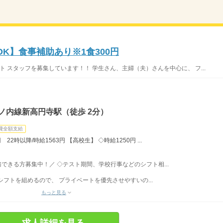
OK】食事補助あり※1食300円
ト スタッフを募集しています！！ 学生さん、主婦（夫）さんを中心に、 フ...
ノ内線新高円寺駅（徒歩 2分）
費全額支給
22時以降/時給1563円 【高校生】 ◇時給1250円 ...
勤務できる方募集中！／ ◇テスト期間、学校行事などのシフト相...
フトを組めるので、 プライベートを優先させやすいの...
もっと見る