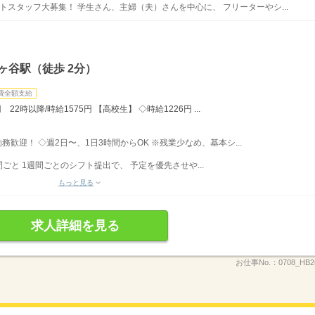
トスタッフ大募集！ 学生さん、主婦（夫）さんを中心に、 フリーターやシ...
ヶ谷駅（徒歩 2分）
費全額支給
22時以降/時給1575円 【高校生】 ◇時給1226円 ...
勤務歓迎！ ◇週2日〜、1日3時間からOK ※残業少なめ、基本シ...
ごと 1週間ごとのシフト提出で、 予定を優先させや...
もっと見る
求人詳細を見る
お仕事No.：
0708_HB