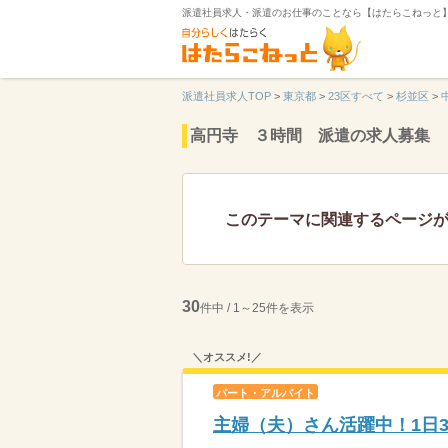
派遣社員求人・派遣のお仕事のことなら【はたらこねっと
派遣社員求人TOP
>
東京都
>
23区すべて
>
杉並区
>
高円寺 ３時間 派遣の求人募集
このテーマに関連するページ
30
件中 / 1～25件を表示
＼オススメ!／
パート・アルバイト
主婦（夫）さん活躍中！1日