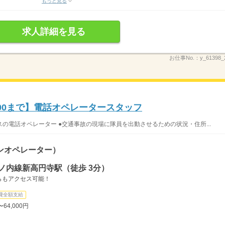
もっと見る
求人詳細を見る
お仕事No.：
y_61398_
00まで】電話オペレータースタッフ
の電話オペレーター ●交通事故の現場に隊員を出動させるための状況・住所...
ンオペレーター）
ノ内線新高円寺駅（徒歩 3分）
らもアクセス可能！
費全額支給
64,000円