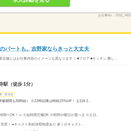
求人詳細を見る
お仕事No.：
0761_HB
のパートも。吉野家ならきっと大丈夫
店舗とはお仕事内容のイメージも異なります！ ■フロア ■キッチン 難し...
寺駅（徒歩 1分）
費一部支給
修期間も同時給） ※22時以降は時給25%UP！ 土日8-2...
3時間〜OK！≫ ※短時間労働OK ※時間や曜日が選べる ※土日...
充実！ ●キャスト有給休暇制度あり 多くのキャスト...