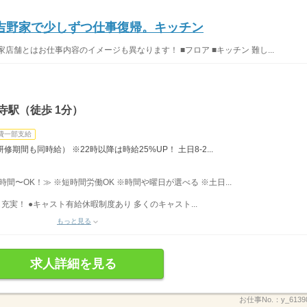
吉野家で少しずつ仕事復帰。キッチン
店舗とはお仕事内容のイメージも異なります！ ■フロア ■キッチン 難し...
寺駅（徒歩 1分）
費一部支給
修期間も同時給） ※22時以降は時給25%UP！ 土日8-2...
3時間〜OK！≫ ※短時間労働OK ※時間や曜日が選べる ※土日...
充実！ ●キャスト有給休暇制度あり 多くのキャスト...
もっと見る
求人詳細を見る
お仕事No.：
y_6139