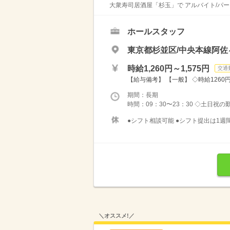
大衆寿司居酒屋「杉玉」で アルバイト/パー
ホールスタッフ
東京都杉並区/中央本線阿佐
時給1,260円～1,575円
交通
【給与備考】 【一般】 ◇時給1260円 
期間：長期
時間：09：30〜23：30 ◇土日祝の
●シフト相談可能 ●シフト提出は1週間
＼オススメ!／