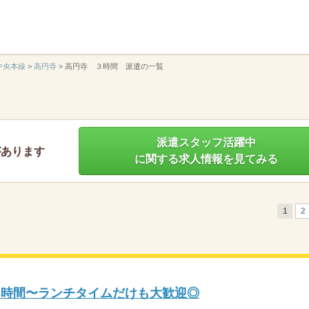
】
中央本線
>
高円寺
>
高円寺 ３時間 派遣の一覧
派遣スタッフ活躍中
があります
に関する求人情報を見てみる
1
2
3時間〜ランチタイムだけも大歓迎◎