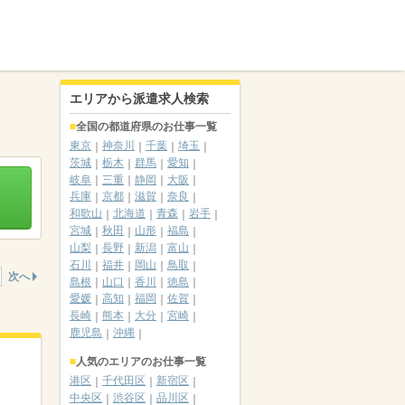
エリアから派遣求人検索
全国の都道府県のお仕事一覧
東京
神奈川
千葉
埼玉
茨城
栃木
群馬
愛知
岐阜
三重
静岡
大阪
兵庫
京都
滋賀
奈良
和歌山
北海道
青森
岩手
宮城
秋田
山形
福島
山梨
長野
新潟
富山
石川
福井
岡山
鳥取
次へ
島根
山口
香川
徳島
愛媛
高知
福岡
佐賀
長崎
熊本
大分
宮崎
鹿児島
沖縄
人気のエリアのお仕事一覧
港区
千代田区
新宿区
中央区
渋谷区
品川区