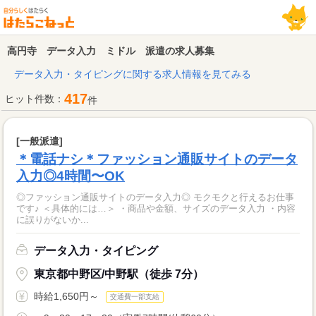
高円寺 データ入力 ミドル 派遣の求人募集
データ入力・タイピングに関する求人情報を見てみる
417
ヒット件数：
件
[一般派遣]
＊電話ナシ＊ファッション通販サイトのデータ
入力◎4時間〜OK
◎ファッション通販サイトのデータ入力◎ モクモクと行えるお仕事
です♪ ＜具体的には…＞ ・商品や金額、サイズのデータ入力 ・内容
に誤りがないか...
データ入力・タイピング
東京都中野区/中野駅（徒歩 7分）
時給1,650円～
交通費一部支給