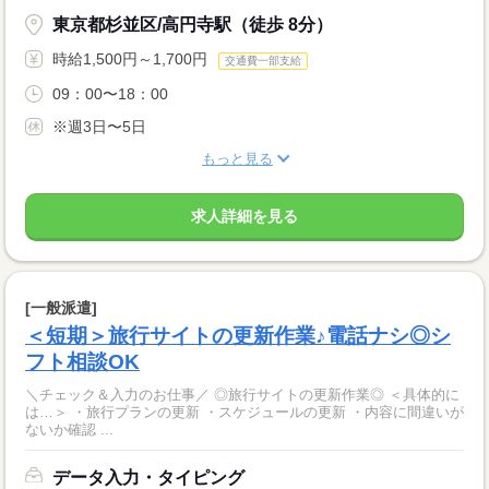
東京都杉並区/高円寺駅（徒歩 8分）
時給1,500円～1,700円
交通費一部支給
09：00〜18：00
※週3日〜5日
もっと見る
求人詳細を見る
[一般派遣]
＜短期＞旅行サイトの更新作業♪電話ナシ◎シ
フト相談OK
＼チェック＆入力のお仕事／ ◎旅行サイトの更新作業◎ ＜具体的に
は…＞ ・旅行プランの更新 ・スケジュールの更新 ・内容に間違いが
ないか確認 ...
データ入力・タイピング