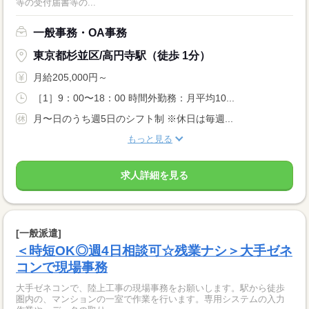
等の受付届書等の...
一般事務・OA事務
東京都杉並区/高円寺駅（徒歩 1分）
月給205,000円～
［1］9：00〜18：00 時間外勤務：月平均10...
月〜日のうち週5日のシフト制 ※休日は毎週...
もっと見る
求人詳細を見る
[一般派遣]
＜時短OK◎週4日相談可☆残業ナシ＞大手ゼネ
コンで現場事務
大手ゼネコンで、陸上工事の現場事務をお願いします。駅から徒歩
圏内の、マンションの一室で作業を行います。専用システムの入力