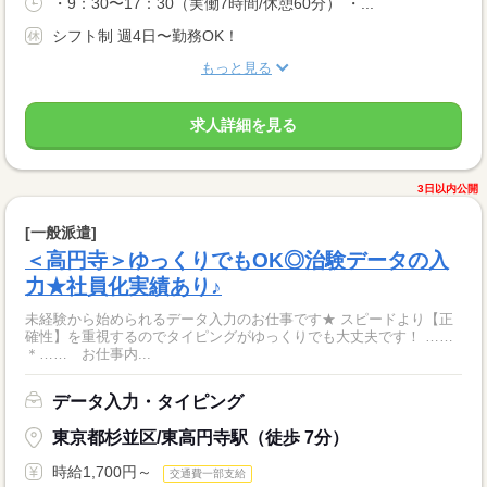
・9：30〜17：30（実働7時間/休憩60分） ・...
シフト制 週4日〜勤務OK！
もっと見る
求人詳細を見る
3日以内公開
[一般派遣]
＜高円寺＞ゆっくりでもOK◎治験データの入
力★社員化実績あり♪
未経験から始められるデータ入力のお仕事です★ スピードより【正
確性】を重視するのでタイピングがゆっくりでも大丈夫です！ ……
＊…… お仕事内...
データ入力・タイピング
東京都杉並区/東高円寺駅（徒歩 7分）
時給1,700円～
交通費一部支給