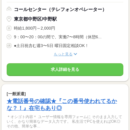
コールセンター（テレフォンオペレーター）
東京都中野区/中野駅
時給1,800円～2,000円
9：00〜20：00の間で、実働7〜8時間（休憩6...
●土日祝含む週3〜5日 曜日固定相談OK！
もっと見る
求人詳細を見る
[一般派遣]
★電話番号の確認★『この番号使われてるか
な？！』在宅もあり◎
＊オシゴト内容＊ ユーザー情報を専用フォームに そのまま入力して
いく、かなり簡単なデータ入力です。 私生活でPCを使えればOK◎
その他、簡単な事...