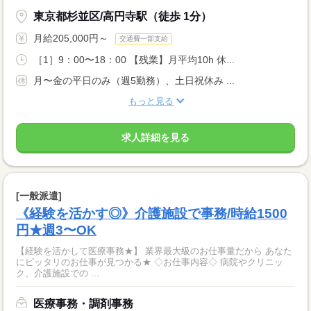
東京都杉並区/高円寺駅（徒歩 1分）
月給205,000円～
交通費一部支給
［1］9：00〜18：00 【残業】月平均10h 休...
月〜金の平日のみ（週5勤務）、土日祝休み ...
もっと見る
求人詳細を見る
[一般派遣]
《経験を活かす◎》介護施設で事務/時給1500
円★週3〜OK
【経験を活かして医療事務★】 業界最大級のお仕事量だから あなた
にピッタリのお仕事が見つかる★ ◇お仕事内容◇ 病院やクリニッ
ク、介護施設での ...
医療事務・調剤事務