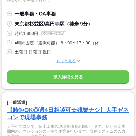
作業や、データの取り...
一般事務・OA事務
東京都杉並区/高円寺駅（徒歩 9分）
時給1,800円
交通費一部支給
●時間固定（選択可能） 8：00〜17：00（休...
土曜日 日曜日 祝日
もっと見る
求人詳細を見る
[一般派遣]
【時短OK◎週4日相談可☆残業ナシ】大手ゼネ
コンで現場事務
大手ゼネコンで、陸上工事の現場事務をお願いします。駅から徒歩
圏内の、マンションの一室で作業を行います。専用システムの入力