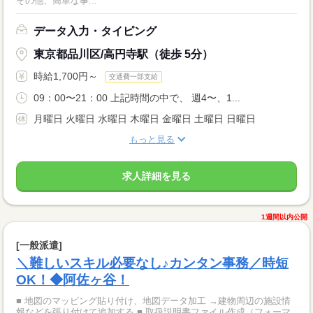
その他、簡単な事...
データ入力・タイピング
東京都品川区/高円寺駅（徒歩 5分）
時給1,700円～
交通費一部支給
09：00〜21：00 上記時間の中で、 週4〜、1...
月曜日 火曜日 水曜日 木曜日 金曜日 土曜日 日曜日
もっと見る
求人詳細を見る
1週間以内公開
[一般派遣]
＼難しいスキル必要なし♪カンタン事務／時短
OK！◆阿佐ヶ谷！
■ 地図のマッピング貼り付け、地図データ加工 →建物周辺の施設情
報などを張り付けて追加する ■ 取扱説明書ファイル作成（フォーマ