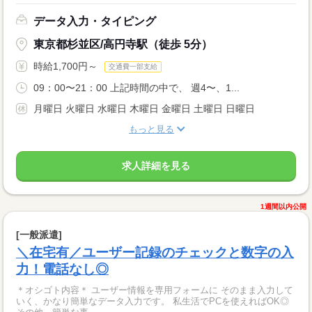
データ入力・タイピング
東京都杉並区/高円寺駅（徒歩 5分）
時給1,700円～
交通費一部支給
09：00〜21：00 上記時間の中で、 週4〜、1...
月曜日 火曜日 水曜日 木曜日 金曜日 土曜日 日曜日
もっと見る
求人詳細を見る
1週間以内公開
[一般派遣]
＼在宅有／ユーザー記録のチェックと数字の入
力！電話なし◎
＊オシゴト内容＊ ユーザー情報を専用フォームに そのまま入力して
いく、かなり簡単なデータ入力です。 私生活でPCを使えればOK◎