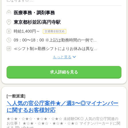
になります◎ ...
医療事務・調剤事務
東京都杉並区/高円寺駅
時給1,400円～
交通費全額支給
09：00〜18：00 ※上記は勤務時間の一例で...
≪シフト制≫勤務シフトによりお休みは異な...
もっと見る
求人詳細を見る
[一般派遣]
＼人気の官公庁案件★／週3〜◎マイナンバー
に関するお客様対応
★☆★・☆★☆・★☆★・☆★☆ 未経験OK◎ 人気の官公庁関連の
お仕事！ ★☆★・☆★☆・★☆★・☆★☆ マイナンバーカードに関
する 問い合わせ...