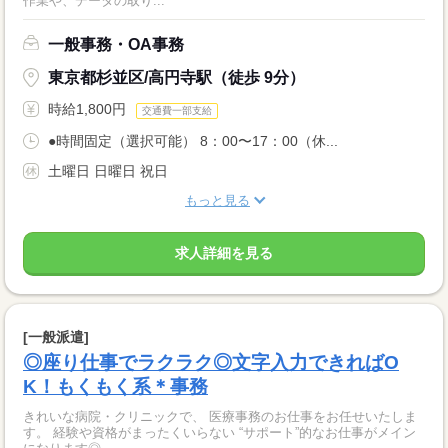
作業や、データの取り...
一般事務・OA事務
東京都杉並区/高円寺駅（徒歩 9分）
時給1,800円
交通費一部支給
●時間固定（選択可能） 8：00〜17：00（休...
土曜日 日曜日 祝日
もっと見る
求人詳細を見る
[一般派遣]
◎座り仕事でラクラク◎文字入力できればO
K！もくもく系＊事務
きれいな病院・クリニックで、 医療事務のお仕事をお任せいたしま
す。 経験や資格がまったくいらない “サポート”的なお仕事がメイン