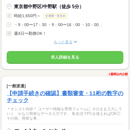
東京都中野区/中野駅（徒歩 5分）
時給1,650円～
交通費一部支給
・9：00〜17：30 ・9：00〜16：00 ・10：00...
週4日〜勤務OK！
もっと見る
求人詳細を見る
1週間以内公開
[一般派遣]
【申請手続きの確認】書類審査・11桁の数字の
チェック
＊オシゴト内容＊ ユーザー情報を専用フォームに そのまま入力して
いく、かなり簡単なデータ入力です。 私生活でPCを使えればOK◎
その他、簡単な事...