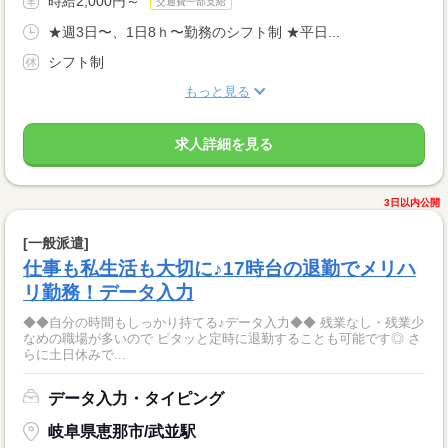
時給2,000円～
交通費一部支給
★週3日〜、1日8ｈ〜勤務のシフト制 ★平日...
シフト制
もっと見る
求人詳細を見る
3日以内公開
[一般派遣]
仕事も私生活も大切に♪17時台の退勤でメリハ
リ勤務！データ入力
◆◆自分の時間もしっかり持てる♪データ入力◆◆ 残業なし・残業少
なめの職場が多いので ピタッと定時に退勤することも可能です◎ さ
らに土日休みで...
データ入力・タイピング
岐阜県恵那市/武並駅