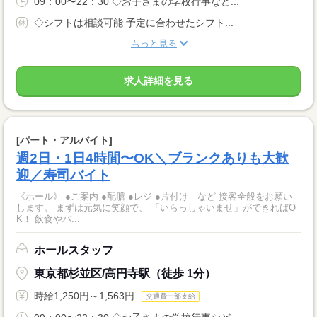
09：00〜22：30 ◇お子さまの学校行事など...
◇シフトは相談可能 予定に合わせたシフト...
もっと見る
求人詳細を見る
[パート・アルバイト]
週2日・1日4時間〜OK＼ブランクありも大歓
迎／寿司バイト
《ホール》 ●ご案内 ●配膳 ●レジ ●片付け など 接客全般をお願い
します。 まずは元気に笑顔で、 「いらっしゃいませ」ができればO
K！ 飲食やバ...
ホールスタッフ
東京都杉並区/高円寺駅（徒歩 1分）
時給1,250円～1,563円
交通費一部支給