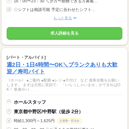
16：00〜23：30 ＼夕方〜勤務できる方募集...
◇シフトは相談可能 予定に合わせたシフト...
もっと見る
求人詳細を見る
[パート・アルバイト]
週2日・1日4時間〜OK＼ブランクありも大歓
迎／寿司バイト
《ホール》 ●ご案内 ●配膳 ●レジ ●片付け など 接客全般をお願い
します。 まずは元気に笑顔で、 「いらっしゃいませ」ができればO
K！ 飲食やバ...
ホールスタッフ
東京都中野区/中野駅（徒歩 2分）
時給1,300円～1,625円
交通費一部支給