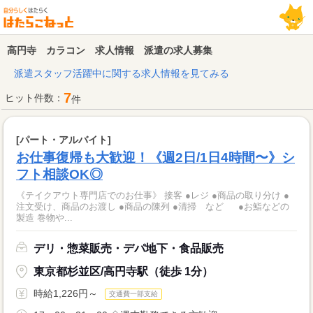
高円寺 カラコン 求人情報 派遣の求人募集
派遣スタッフ活躍中に関する求人情報を見てみる
7
ヒット件数：
件
[パート・アルバイト]
お仕事復帰も大歓迎！《週2日/1日4時間〜》シ
フト相談OK◎
《テイクアウト専門店でのお仕事》 接客 ●レジ ●商品の取り分け ●
注文受け、商品のお渡し ●商品の陳列 ●清掃 など ●お鮨などの
製造 巻物や...
デリ・惣菜販売・デパ地下・食品販売
東京都杉並区/高円寺駅（徒歩 1分）
時給1,226円～
交通費一部支給