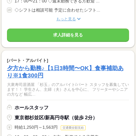
17：00〜21：00 ◇週末勤務できる方歓迎 ...
◇シフトは相談可能 予定に合わせたシフト...
もっと見る
求人詳細を見る
[パート・アルバイト]
夕方から勤務♪【1日3時間〜OK】食事補助あ
り※1食300円
大衆寿司居酒屋 「杉玉」のアルバイト/パート スタッフを募集してい
ます！！ 学生さん、主婦（夫）さんを中心に、 フリーターやシニア
の方など 幅広...
ホールスタッフ
東京都杉並区/新高円寺駅（徒歩 2分）
時給1,250円～1,563円
交通費全額支給