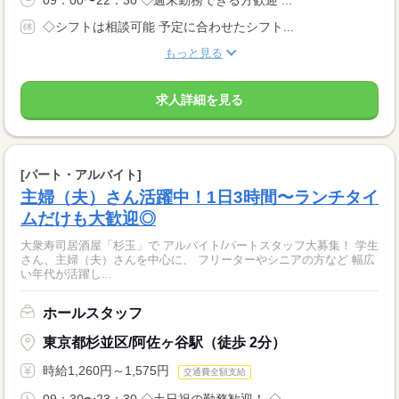
09：00〜22：30 ◇週末勤務できる方歓迎 ...
◇シフトは相談可能 予定に合わせたシフト...
もっと見る
求人詳細を見る
[パート・アルバイト]
主婦（夫）さん活躍中！1日3時間〜ランチタイ
ムだけも大歓迎◎
大衆寿司居酒屋「杉玉」で アルバイト/パートスタッフ大募集！ 学生
さん、主婦（夫）さんを中心に、 フリーターやシニアの方など 幅広
い年代が活躍し...
ホールスタッフ
東京都杉並区/阿佐ヶ谷駅（徒歩 2分）
時給1,260円～1,575円
交通費全額支給
09：30〜23：30 ◇土日祝の勤務歓迎！ ◇...