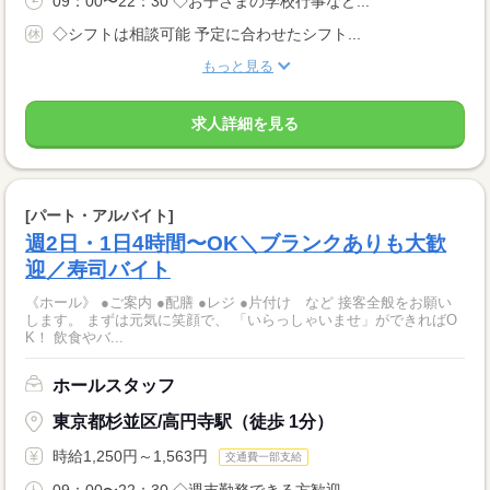
09：00〜22：30 ◇お子さまの学校行事など...
◇シフトは相談可能 予定に合わせたシフト...
もっと見る
求人詳細を見る
[パート・アルバイト]
週2日・1日4時間〜OK＼ブランクありも大歓
迎／寿司バイト
《ホール》 ●ご案内 ●配膳 ●レジ ●片付け など 接客全般をお願い
します。 まずは元気に笑顔で、 「いらっしゃいませ」ができればO
K！ 飲食やバ...
ホールスタッフ
東京都杉並区/高円寺駅（徒歩 1分）
時給1,250円～1,563円
交通費一部支給