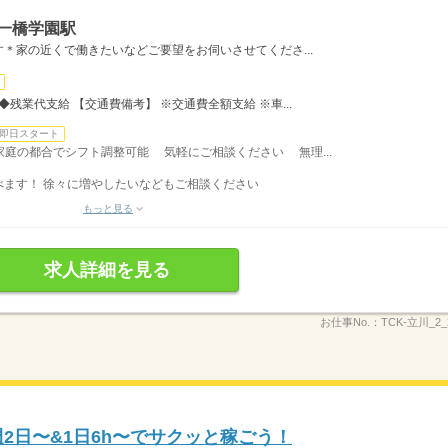
一橋学園駅
＊家の近くで働きたいなどご要望をお伺いさせてくださ...
残業代支給 【交通費備考】 ※交通費全額支給 ※車...
即日スタート
◆家庭の都合でシフト調整可能 気軽にご相談ください 無理...
べます！ 徐々に増やしたいなどもご相談ください
もっと見る
求人詳細を見る
お仕事No.：
TCK-立川_2_2
週2日〜&1日6h〜でサクッと稼ごう！