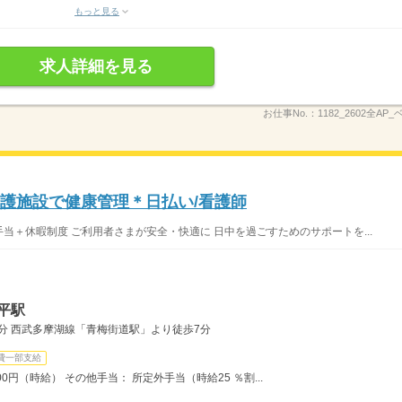
もっと見る
求人詳細を見る
お仕事No.：
1182_2602全AP
介護施設で健康管理＊日払い/看護師
手当＋休暇制度 ご利用者さまが安全・快適に 日中を過ごすためのサポートを...
平駅
0分 西武多摩湖線「青梅街道駅」より徒歩7分
費一部支給
00円（時給） その他手当： 所定外手当（時給25 ％割...