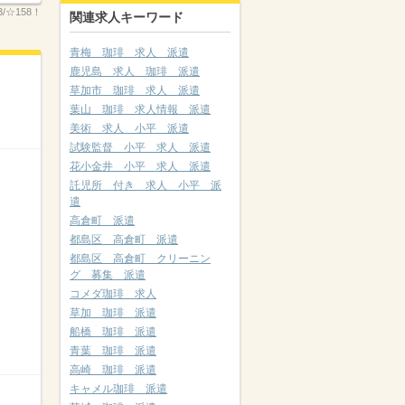
3/☆158！
関連求人キーワード
青梅 珈琲 求人 派遣
鹿児島 求人 珈琲 派遣
草加市 珈琲 求人 派遣
葉山 珈琲 求人情報 派遣
美術 求人 小平 派遣
試験監督 小平 求人 派遣
花小金井 小平 求人 派遣
託児所 付き 求人 小平 派
遣
高倉町 派遣
都島区 高倉町 派遣
都島区 高倉町 クリーニン
グ 募集 派遣
コメダ珈琲 求人
草加 珈琲 派遣
船橋 珈琲 派遣
青葉 珈琲 派遣
高崎 珈琲 派遣
キャメル珈琲 派遣