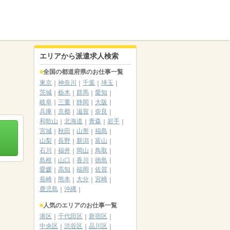
エリアから派遣求人検索
全国の都道府県のお仕事一覧
東京
神奈川
千葉
埼玉
茨城
栃木
群馬
愛知
岐阜
三重
静岡
大阪
兵庫
京都
滋賀
奈良
和歌山
北海道
青森
岩手
宮城
秋田
山形
福島
山梨
長野
新潟
富山
石川
福井
岡山
鳥取
島根
山口
香川
徳島
愛媛
高知
福岡
佐賀
長崎
熊本
大分
宮崎
鹿児島
沖縄
人気のエリアのお仕事一覧
港区
千代田区
新宿区
中央区
渋谷区
品川区