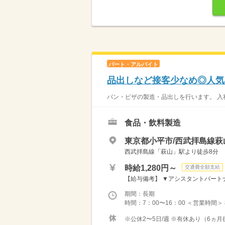
パート・アルバイト
品出しなど接客少なめ◎人気
パン・ピザの製造・品出しを行います。 入社
食品・飲料製造
東京都小平市/西武拝島線萩
西武拝島線「萩山」駅より徒歩8分
時給1,280円～
交通費全額支給
【給与備考】 ▼アシスタントパートナー
期間：長期
時間：7：00〜16：00 ＜営業時間＞
※公休2〜5日/週 ※有休あり（6ヵ月