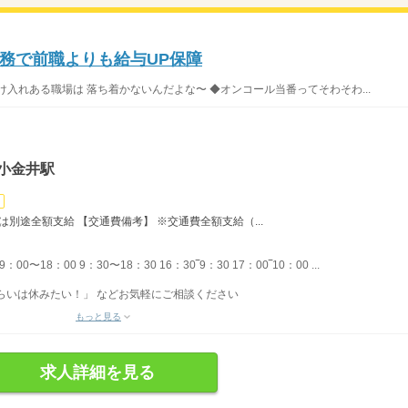
務で前職よりも給与UP保障
入れある職場は 落ち着かないんだよな〜 ◆オンコール当番ってそわそわ...
小金井駅
は別途全額支給 【交通費備考】 ※交通費全額支給（...
〜18：00 9：30〜18：30 16：30‾9：30 17：00‾10：00 ...
らいは休みたい！」 などお気軽にご相談ください
もっと見る
求人詳細を見る