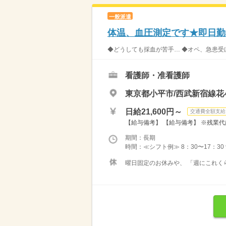
一般派遣
体温、血圧測定です★即日勤
◆どうしても採血が苦手… ◆オペ、急患受け
看護師・准看護師
東京都小平市/西武新宿線花
日給21,600円～
交通費全額支給
【給与備考】 【給与備考】 ※残業代
期間：長期
時間：≪シフト例≫ 8：30〜17：30 9：00
曜日固定のお休みや、 「週にこれく