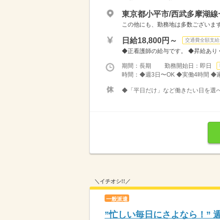
東京都小平市/西武多摩湖線
この他にも、勤務地は多数ございます
日給18,800円～
交通費全額支給
◆正看護師の給与です。 ◆昇給あり ◆
期間：長期 勤務開始日：即日
時間：◆週3日〜OK ◆実働4時間 
◆「平日だけ」など働きたい日を選
＼イチオシ!!／
一般派遣
”忙しい毎日にさよなら！” 