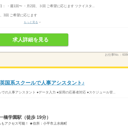
日： ・週1回〜 ・月2回、３回 ご希望に応じます ツクイスタ...
回、3回 ご希望に応じます
もっと見る
求人詳細を見る
お仕事No.：
608
英国系スクールで人事アシスタント♪
の人事アシスタント ●データ入力 ●採用の応募者対応 ●スケジュール管...
一橋学園駅（徒歩 19分）
もアクセス可能！ ★住所：小平市上水南町