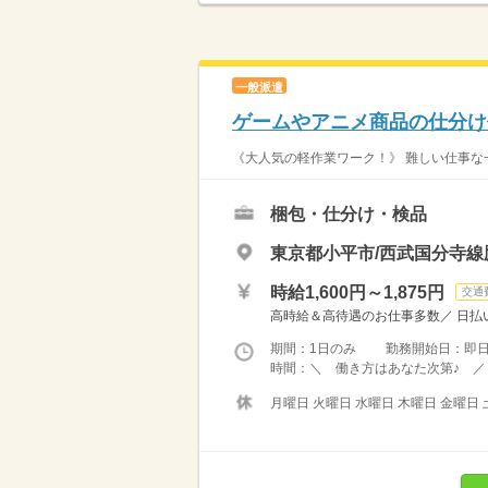
一般派遣
ゲームやアニメ商品の仕分け
《大人気の軽作業ワーク！》 難しい仕事な一
梱包・仕分け・検品
東京都小平市/西武国分寺線
時給1,600円～1,875円
交通
高時給＆高待遇のお仕事多数／ 日払い
期間：1日のみ 勤務開始日：即
時間：＼ 働き方はあなた次第♪ ／ 
月曜日 火曜日 水曜日 木曜日 金曜日 