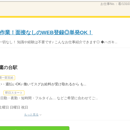
お仕事No.：
看/1310
作業！面接なしのWEB登録◎単発OK！
切なし！ 知識や経験は不要です♪ こんなお仕事紹介できます◎ ◆ハガキ...
鷹の台駅
費一部支給
・週払いOK♪ 働いてスグお給料が受け取れるから も...
日
即日スタート
日勤・夜勤・短時間・フルタイム… などご希望に合わせてご...
土曜日 日曜日 祝日
もっと見る