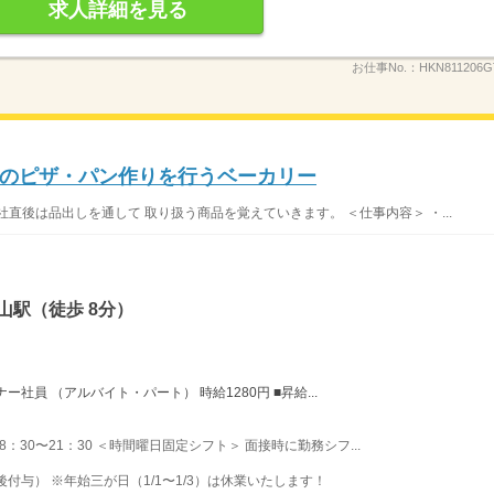
求人詳細を見る
お仕事No.：
HKN811206G
のピザ・パン作りを行うベーカリー
直後は品出しを通して 取り扱う商品を覚えていきます。 ＜仕事内容＞ ・...
山駅（徒歩 8分）
社員 （アルバイト・パート） 時給1280円 ■昇給...
 8：30〜21：30 ＜時間曜日固定シフト＞ 面接時に勤務シフ...
後付与） ※年始三が日（1/1〜1/3）は休業いたします！