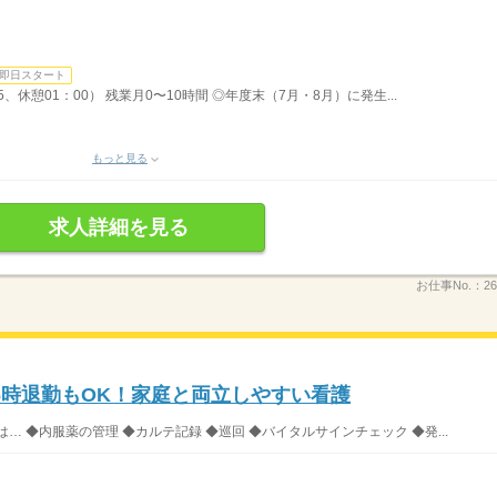
即日スタート
5、休憩01：00） 残業月0〜10時間 ◎年度末（7月・8月）に発生...
もっと見る
求人詳細を見る
お仕事No.：
26
6時退勤もOK！家庭と両立しやすい看護
 ◆内服薬の管理 ◆カルテ記録 ◆巡回 ◆バイタルサインチェック ◆発...