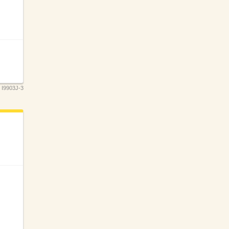
：
I9903J-3