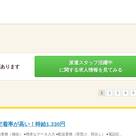
】
派遣スタッフ活躍中
があります
に関する求人情報を見てみる
1
2
3
4
5
着率が高い！時給1,330円
務（補佐） ●簡単なデータ入力 ●配送業務（荷受け、荷出し） ●電話応...