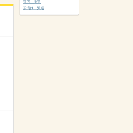
茶店 派遣
茶漬け 派遣