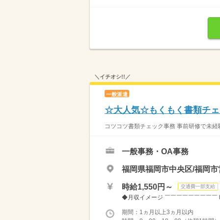
＼イチオシ!!／
一般派遣
☆大人気☆もくもく書類チェ
コツコツ書類チェック事務 事前研修で未経験
一般事務・OA事務
福岡県福岡市中央区/福岡市
時給1,550円～
交通費一部支給
◆月収イメージ ￣￣￣￣￣￣￣￣￣ 時給1
期間：1ヵ月以上3ヵ月以内