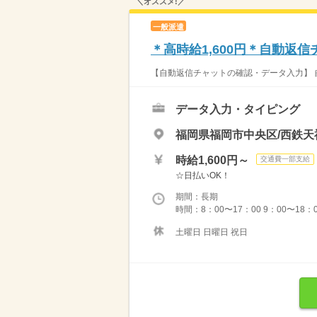
＼オススメ!／
一般派遣
＊高時給1,600円＊自動返
【自動返信チャットの確認・データ入力】 
データ入力・タイピング
福岡県福岡市中央区/西鉄天
時給1,600円～
交通費一部支給
☆日払いOK！
期間：長期
時間：8：00〜17：00 9：00〜18
土曜日 日曜日 祝日