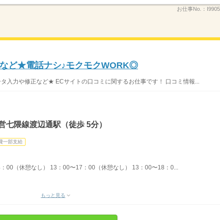
お仕事No.：
I990
など★電話ナシ♪モクモクWORK◎
タ入力や修正など★ ECサイトの口コミに関するお仕事です！ 口コミ情報...
営七隈線渡辺通駅（徒歩 5分）
費一部支給
00（休憩なし） 13：00〜17：00（休憩なし） 13：00〜18：0...
もっと見る