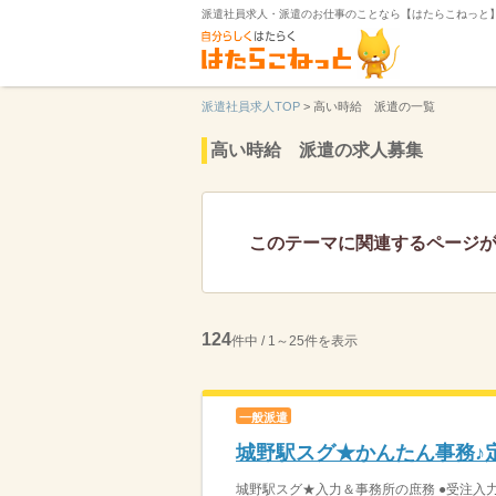
派遣社員求人・派遣のお仕事のことなら【はたらこねっと
派遣社員求人TOP
>
高い時給 派遣の一覧
高い時給 派遣の求人募集
このテーマに関連するページ
124
件中 / 1～25件を表示
一般派遣
城野駅スグ★かんたん事務♪定
城野駅スグ★入力＆事務所の庶務 ●受注入力業