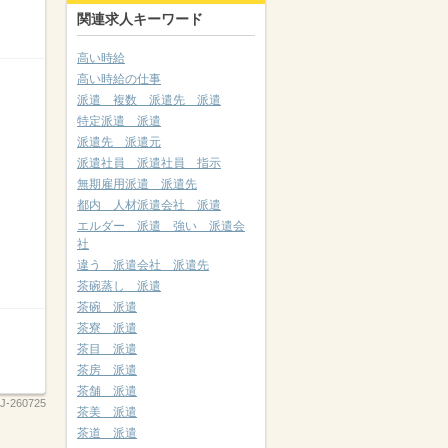
関連求人キーワード
高い時給
高い時給の仕事
派遣 複数 派遣先 派遣
特定派遣 派遣
派遣先 派遣元
派遣社員 派遣社員 指示
無期雇用派遣 派遣先
都内 人材派遣会社 派遣
エルダー 派遣 強い 派遣会
社
違う 派遣会社 派遣先
茶碗蒸し 派遣
茶碗 派遣
茶寮 派遣
茶目 派遣
茶房 派遣
茶舗 派遣
J-260725
茶美 派遣
茶道 派遣