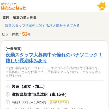
驚愕 派遣の求人募集
派遣スタッフ活躍中に関する求人情報を見てみる
53
ヒット件数：
件
[一般派遣]
夜勤スタッフ大募集中☆憧れのパナソニック！
嬉しい長期休みあり
⇒お仕事内容をヒトコトで！ …エアコンの部品の組付け作業です。
⇒具体的にどんな仕事？？ …手作業でネジをつけて、ボタンをポン
と押すだけ、 ...
製造（組立・加工）
滋賀県草津市/草津駅（車 15分）
時給1,300円～1,625円
交通費全額支給