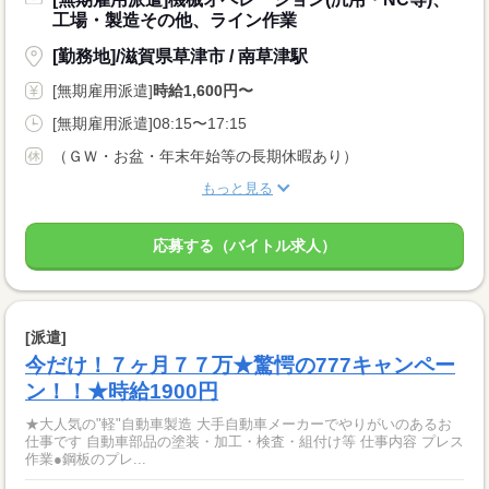
工場・製造その他、ライン作業
[勤務地]/滋賀県草津市 / 南草津駅
[無期雇用派遣]
時給1,600円〜
[無期雇用派遣]08:15〜17:15
（ＧＷ・お盆・年末年始等の長期休暇あり）
もっと見る
応募する（バイトル求人）
[派遣]
今だけ！７ヶ月７７万★驚愕の777キャンペー
ン！！★時給1900円
★大人気の"軽"自動車製造 大手自動車メーカーでやりがいのあるお
仕事です 自動車部品の塗装・加工・検査・組付け等 仕事内容 プレス
作業●鋼板のプレ...