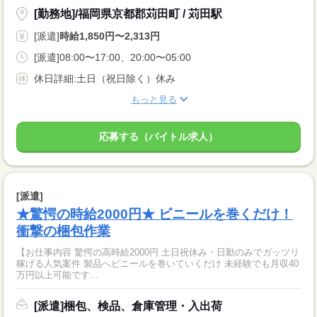
[勤務地]/福岡県京都郡苅田町 / 苅田駅
[派遣]
時給1,850円〜2,313円
[派遣]08:00〜17:00、20:00〜05:00
休日詳細:土日（祝日除く）休み
もっと見る
応募する（バイトル求人）
[派遣]
★驚愕の時給2000円★ ビニールを巻くだけ！
衝撃の梱包作業
【お仕事内容 驚愕の高時給2000円 土日祝休み・日勤のみでガッツリ
稼げる人気案件 製品へビニールを巻いていくだけ 未経験でも月収40
万円以上可能です...
[派遣]梱包、検品、倉庫管理・入出荷