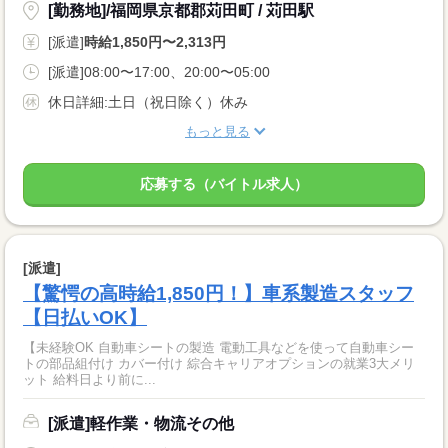
[勤務地]/福岡県京都郡苅田町 / 苅田駅
[派遣]
時給1,850円〜2,313円
[派遣]08:00〜17:00、20:00〜05:00
休日詳細:土日（祝日除く）休み
もっと見る
応募する（バイトル求人）
[派遣]
【驚愕の高時給1,850円！】車系製造スタッフ
【日払いOK】
【未経験OK 自動車シートの製造 電動工具などを使って自動車シー
トの部品組付け カバー付け 綜合キャリアオプションの就業3大メリ
ット 給料日より前に...
[派遣]軽作業・物流その他