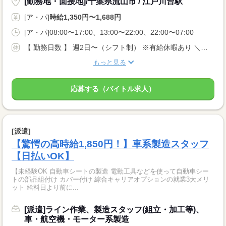
[勤務地・面接地]/千葉県流山市 / 江戸川台駅
[ア・パ]
時給1,350円〜1,688円
[ア・パ]08:00〜17:00、13:00〜22:00、22:00〜07:00
【 勤務日数 】 週2日〜（シフト制） ※有給休暇あり ＼好きな曜日で働ける自由さ／ 流山LCは定休日がないので 日勤・夕勤・夜勤どれでも 自分の都合に合わせて選べます！
もっと見る
応募する（バイトル求人）
[派遣]
【驚愕の高時給1,850円！】車系製造スタッフ
【日払いOK】
【未経験OK 自動車シートの製造 電動工具などを使って自動車シー
トの部品組付け カバー付け 綜合キャリアオプションの就業3大メリ
ット 給料日より前に...
[派遣]ライン作業、製造スタッフ(組立・加工等)、
車・航空機・モーター系製造