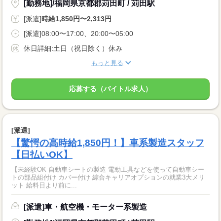
[勤務地]/福岡県京都郡苅田町 / 苅田駅
[派遣]
時給1,850円〜2,313円
[派遣]08:00〜17:00、20:00〜05:00
休日詳細:土日（祝日除く）休み
もっと見る
応募する（バイトル求人）
[派遣]
【驚愕の高時給1,850円！】車系製造スタッフ
【日払いOK】
【未経験OK 自動車シートの製造 電動工具などを使って自動車シー
トの部品組付け カバー付け 綜合キャリアオプションの就業3大メリ
ット 給料日より前に...
[派遣]車・航空機・モーター系製造