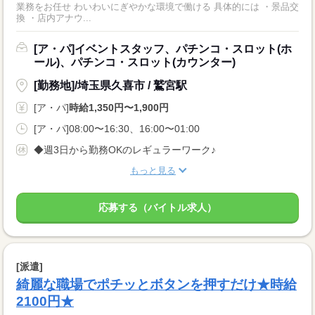
業務をお任せ わいわいにぎやかな環境で働ける 具体的には ・景品交
換 ・店内アナウ...
[ア・パ]イベントスタッフ、パチンコ・スロット(ホ
ール)、パチンコ・スロット(カウンター)
[勤務地]/埼玉県久喜市 / 鷲宮駅
[ア・パ]
時給1,350円〜1,900円
[ア・パ]08:00〜16:30、16:00〜01:00
◆週3日から勤務OKのレギュラーワーク♪
もっと見る
応募する（バイトル求人）
[派遣]
綺麗な職場でポチッとボタンを押すだけ★時給
2100円★