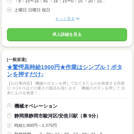
・8：15〜16：45 ・16：15〜0：15 ・20：15...
土曜日 日曜日 祝日
もっと見る
求人詳細を見る
[一般派遣]
★驚愕高時給1900円★作業はシンプル！ボタ
ンを押すだけ♪
【お仕事内容】 機械のボタンを押して出てきたものを検査する作業
◎ ※1キロほどの重さの製品を扱います。 機械のボタンを押して 出
来たものを検査！...
機械オペレーション
静岡県静岡市駿河区/安倍川駅（車 9分）
時給1,900円～2,375円