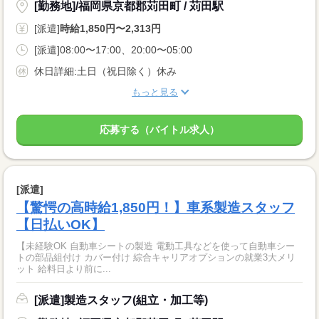
[勤務地]/福岡県京都郡苅田町 / 苅田駅
[派遣]
時給1,850円〜2,313円
[派遣]08:00〜17:00、20:00〜05:00
休日詳細:土日（祝日除く）休み
もっと見る
応募する（バイトル求人）
[派遣]
【驚愕の高時給1,850円！】車系製造スタッフ
【日払いOK】
【未経験OK 自動車シートの製造 電動工具などを使って自動車シー
トの部品組付け カバー付け 綜合キャリアオプションの就業3大メリ
ット 給料日より前に...
[派遣]製造スタッフ(組立・加工等)