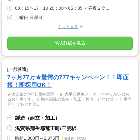
08：15〜17：10 20：30〜05：35 ＜昼夜２交...
土曜日 日曜日
もっと見る
求人詳細を見る
[一般派遣]
7ヶ月77万★驚愕の777キャンペーン！！即面
接！即採用OK！
★大人気の"軽"自動車製造！★ 大手自動車メーカーでやりがいのあ
るお仕事です。 自動車部品の塗装・加工・検査・組付け等 ＜仕事内
容＞ プレス作業...
製造（組立・加工）
滋賀県蒲生郡竜王町/三雲駅
時給1,900円～2,375円
交通費一部支給