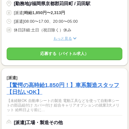
[勤務地]/福岡県京都郡苅田町 / 苅田駅
[派遣]
時給1,850円〜2,313円
[派遣]08:00〜17:00、20:00〜05:00
休日詳細:土日（祝日除く）休み
もっと見る
応募する（バイトル求人）
[派遣]
【驚愕の高時給1,850円！】車系製造スタッフ
【日払いOK】
【未経験OK 自動車シートの製造 電動工具などを使って自動車シー
トの部品組付け カバー付け 綜合キャリアオプションの就業3大メリ
ット 給料日より前に...
[派遣]工場・製造その他