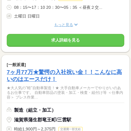
08：15〜17：10 20：30〜05：35 ＜昼夜２交...
土曜日 日曜日
もっと見る
求人詳細を見る
[一般派遣]
7ヶ月77万★驚愕の入社祝い金！！こんなに高
いのはエースだけ！
★大人気の"軽"自動車製造！★ 大手自動車メーカーでやりがいのあ
るお仕事です。 自動車部品の塗装・加工・検査・組付け等 ＜仕事内
容＞ プレス作業...
製造（組立・加工）
滋賀県蒲生郡竜王町/三雲駅
時給1,900円～2,375円
交通費一部支給