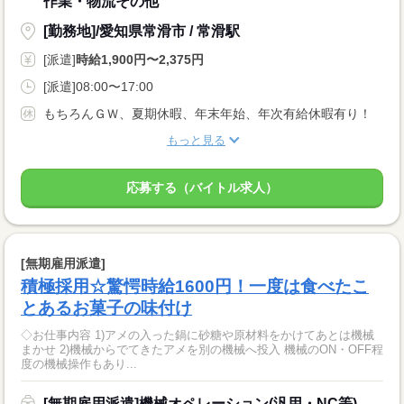
作業・物流その他
[勤務地]/愛知県常滑市 / 常滑駅
[派遣]
時給1,900円〜2,375円
[派遣]08:00〜17:00
もちろんＧＷ、夏期休暇、年末年始、年次有給休暇有り！
もっと見る
応募する（バイトル求人）
[無期雇用派遣]
積極採用☆驚愕時給1600円！一度は食べたこ
とあるお菓子の味付け
◇お仕事内容 1)アメの入った鍋に砂糖や原材料をかけてあとは機械
まかせ 2)機械からでてきたアメを別の機械へ投入 機械のON・OFF程
度の機械操作もあり...
[無期雇用派遣]機械オペレーション(汎用・NC等)、