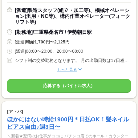
[派遣]製造スタッフ(組立・加工等)、機械オペレーシ
ョン(汎用・NC等)、構内作業オペレーター(フォーク
リフト等)
[勤務地]/三重県桑名市 / 伊勢朝日駅
[派遣]
時給1,700円〜2,125円
[派遣]08:00〜20:00、20:00〜08:00
シフト制の交替勤務となります。 月の出勤日数は17日程度となります！
もっと見る
応募する（バイトル求人）
[ア・パ]
ほかにはない時給1900円＊日払OK！髪ネイル
ピアス自由♪週3日〜
＼新着★驚愕のお仕事がココに パチンコ店でのホール・カウンター