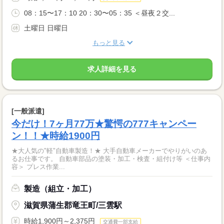
08：15〜17：10 20：30〜05：35 ＜昼夜２交...
土曜日 日曜日
もっと見る
求人詳細を見る
[一般派遣]
今だけ！7ヶ月77万★驚愕の777キャンペー
ン！！★時給1900円
★大人気の"軽"自動車製造！★ 大手自動車メーカーでやりがいのあ
るお仕事です。 自動車部品の塗装・加工・検査・組付け等 ＜仕事内
容＞ プレス作業...
製造（組立・加工）
滋賀県蒲生郡竜王町/三雲駅
時給1,900円～2,375円
交通費一部支給