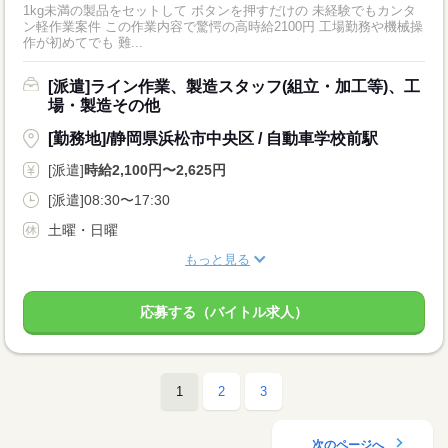
1kg未満の製品をセットして ボタンを押すだけの 未経験でもカンタ
ン軽作業案件 この作業内容で驚愕の高時給2100円 工場勤務や機械操
作が初めてでも 難...
[派遣]ライン作業、製造スタッフ(組立・加工等)、工
場・製造その他
[勤務地]/静岡県浜松市中央区 / 自動車学校前駅
[派遣]
時給2,100円〜2,625円
[派遣]08:30〜17:30
土曜・日曜
もっと見る
応募する（バイトル求人）
1
2
3
次のページへ