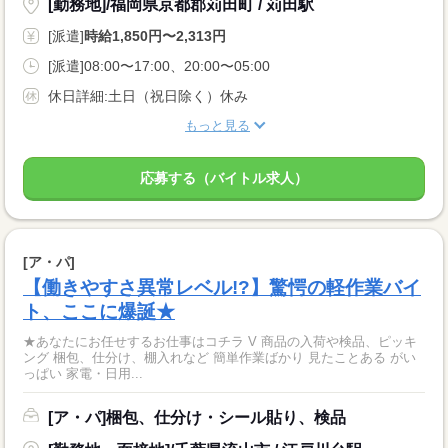
[勤務地]/福岡県京都郡苅田町 / 苅田駅
[派遣]
時給1,850円〜2,313円
[派遣]08:00〜17:00、20:00〜05:00
休日詳細:土日（祝日除く）休み
もっと見る
応募する（バイトル求人）
[ア・パ]
【働きやすさ異常レベル!?】驚愕の軽作業バイ
ト、ここに爆誕★
★あなたにお任せするお仕事はコチラ V 商品の入荷や検品、ピッキ
ング 梱包、仕分け、棚入れなど 簡単作業ばかり 見たことある がい
っぱい 家電・日用...
[ア・パ]梱包、仕分け・シール貼り、検品