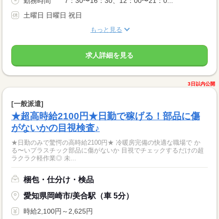
勤務時間 7：30〜16：30、12：00〜21：0...
土曜日 日曜日 祝日
もっと見る
求人詳細を見る
3日以内公開
[一般派遣]
★超高時給2100円★日勤で稼げる！部品に傷
がないかの目視検査♪
★日勤のみで驚愕の高時給2100円★ 冷暖房完備の快適な職場で か
る〜いプラスチック部品に傷がないか 目視でチェックするだけの超
ラクラク軽作業◎ 未...
梱包・仕分け・検品
愛知県岡崎市/美合駅（車 5分）
時給2,100円～2,625円