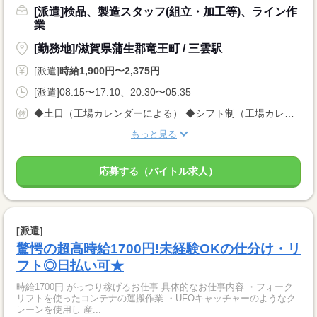
[派遣]検品、製造スタッフ(組立・加工等)、ライン作
業
[勤務地]/滋賀県蒲生郡竜王町 / 三雲駅
[派遣]
時給1,900円〜2,375円
[派遣]08:15〜17:10、20:30〜05:35
◆土日（工場カレンダーによる） ◆シフト制（工場カレンダーによる） ◆有給制度あり
もっと見る
応募する（バイトル求人）
[派遣]
驚愕の超高時給1700円!未経験OKの仕分け・リ
フト◎日払い可★
時給1700円 がっつり稼げるお仕事 具体的なお仕事内容 ・フォーク
リフトを使ったコンテナの運搬作業 ・UFOキャッチャーのようなク
レーンを使用し 産...