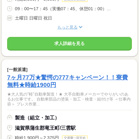
09：00〜17：45（実働07：45、休憩01：00）...
土曜日 日曜日 祝日
もっと見る
求人詳細を見る
[一般派遣]
7ヶ月77万★驚愕の777キャンペーン！！寮費
無料★時給1900円
★大人気の"軽"自動車製造！★ 大手自動車メーカーでやりがいのあ
るお仕事です。 自動車部品の塗装・加工・検査・組付け等 ＜仕事内
容＞ プレス作業...
製造（組立・加工）
滋賀県蒲生郡竜王町/三雲駅
時給1,900円～2,375円
交通費一部支給