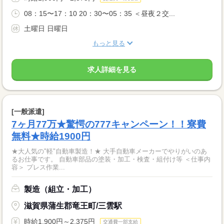
08：15〜17：10 20：30〜05：35 ＜昼夜２交...
土曜日 日曜日
もっと見る
求人詳細を見る
[一般派遣]
7ヶ月77万★驚愕の777キャンペーン！！寮費
無料★時給1900円
★大人気の"軽"自動車製造！★ 大手自動車メーカーでやりがいのあ
るお仕事です。 自動車部品の塗装・加工・検査・組付け等 ＜仕事内
容＞ プレス作業...
製造（組立・加工）
滋賀県蒲生郡竜王町/三雲駅
時給1,900円～2,375円
交通費一部支給