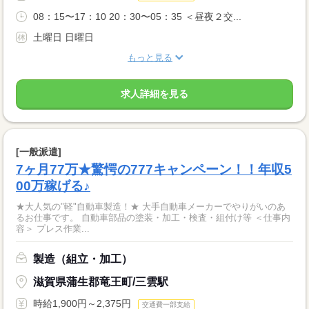
08：15〜17：10 20：30〜05：35 ＜昼夜２交...
土曜日 日曜日
もっと見る
求人詳細を見る
[一般派遣]
7ヶ月77万★驚愕の777キャンペーン！！年収5
00万稼げる♪
★大人気の"軽"自動車製造！★ 大手自動車メーカーでやりがいのあ
るお仕事です。 自動車部品の塗装・加工・検査・組付け等 ＜仕事内
容＞ プレス作業...
製造（組立・加工）
滋賀県蒲生郡竜王町/三雲駅
時給1,900円～2,375円
交通費一部支給