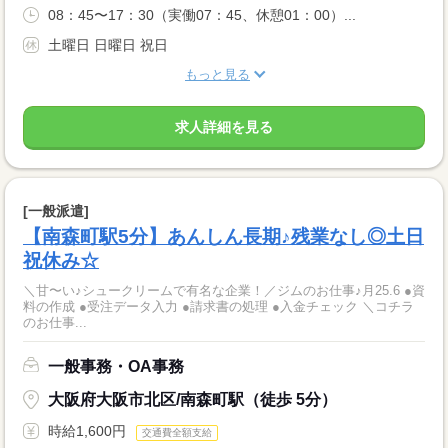
08：45〜17：30（実働07：45、休憩01：00）...
土曜日 日曜日 祝日
もっと見る
求人詳細を見る
[一般派遣]
【南森町駅5分】あんしん長期♪残業なし◎土日
祝休み☆
＼甘〜い♪シュークリームで有名な企業！／ジムのお仕事♪月25.6 ●資
料の作成 ●受注データ入力 ●請求書の処理 ●入金チェック ＼コチラ
のお仕事...
一般事務・OA事務
大阪府大阪市北区/南森町駅（徒歩 5分）
時給1,600円
交通費全額支給