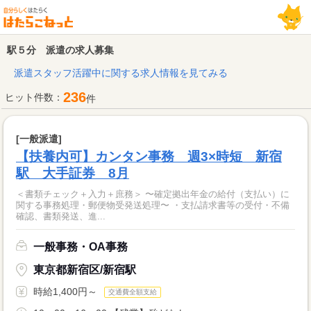
駅５分 派遣の求人募集
派遣スタッフ活躍中に関する求人情報を見てみる
236
ヒット件数：
件
[一般派遣]
【扶養内可】カンタン事務 週3×時短 新宿
駅 大手証券 8月
＜書類チェック＋入力＋庶務＞ 〜確定拠出年金の給付（支払い）に
関する事務処理・郵便物受発送処理〜 ・支払請求書等の受付・不備
確認、書類発送、進...
一般事務・OA事務
東京都新宿区/新宿駅
時給1,400円～
交通費全額支給