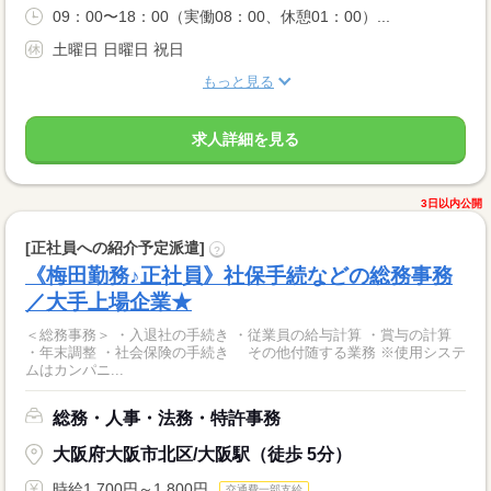
09：00〜18：00（実働08：00、休憩01：00）...
土曜日 日曜日 祝日
もっと見る
求人詳細を見る
3日以内公開
[正社員への紹介予定派遣]
?
《梅田勤務♪正社員》社保手続などの総務事務
／大手上場企業★
＜総務事務＞ ・入退社の手続き ・従業員の給与計算 ・賞与の計算
・年末調整 ・社会保険の手続き その他付随する業務 ※使用システ
ムはカンパニ...
総務・人事・法務・特許事務
大阪府大阪市北区/大阪駅（徒歩 5分）
時給1,700円～1,800円
交通費一部支給