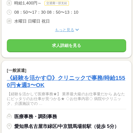
時給1,400円～
交通費一部支給
08：50〜17：30 08：50〜13：10
水曜日 日曜日 祝日
もっと見る
求人詳細を見る
[一般派遣]
《経験を活かす◎》クリニックで事務/時給155
0円★週3〜OK
【経験を活かして医療事務★】 業界最大級のお仕事量だから あなた
にピッタリのお仕事が見つかる★ ◇お仕事内容◇ 病院やクリニッ
ク、介護施設での ...
医療事務・調剤事務
愛知県名古屋市緑区/中京競馬場前駅（徒歩 5分）