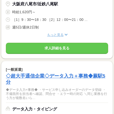
大阪府八尾市/近鉄八尾駅
時給1,620円～
［1］9：30〜18：30 ［2］12：00〜21：00 ...
週5日/週休2日制
もっと見る
求人詳細を見る
[一般派遣]
◇超大手通信企業◇データ入力＋事務◆蕨駅5
分
◆データ入力+事務◆ ・サービス申し込みオーダーのデータ登録 ・
不備箇所を担当者へ確認、問合せ ・エラー時の対応 ＼同じ業務を行
う方が複数名いら...
データ入力・タイピング