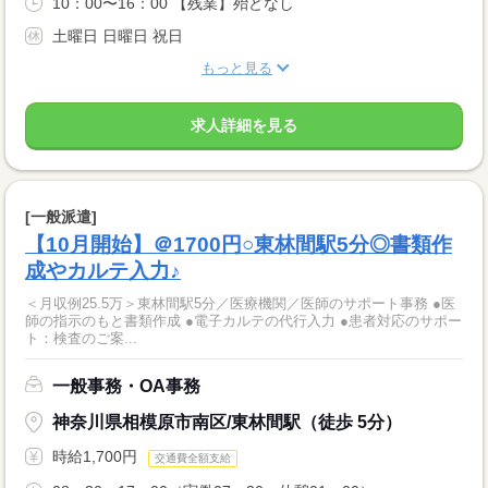
10：00〜16：00 【残業】殆どなし
土曜日 日曜日 祝日
もっと見る
求人詳細を見る
[一般派遣]
【10月開始】＠1700円○東林間駅5分◎書類作
成やカルテ入力♪
＜月収例25.5万＞東林間駅5分／医療機関／医師のサポート事務 ●医
師の指示のもと書類作成 ●電子カルテの代行入力 ●患者対応のサポー
ト：検査のご案...
一般事務・OA事務
神奈川県相模原市南区/東林間駅（徒歩 5分）
時給1,700円
交通費全額支給