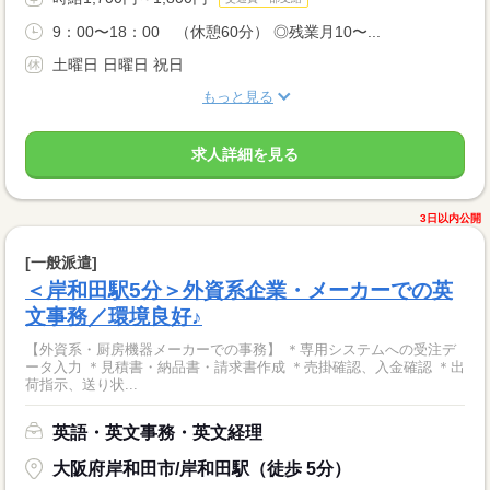
9：00〜18：00 （休憩60分） ◎残業月10〜...
土曜日 日曜日 祝日
もっと見る
求人詳細を見る
3日以内公開
[一般派遣]
＜岸和田駅5分＞外資系企業・メーカーでの英
文事務／環境良好♪
【外資系・厨房機器メーカーでの事務】 ＊専用システムへの受注デ
ータ入力 ＊見積書・納品書・請求書作成 ＊売掛確認、入金確認 ＊出
荷指示、送り状...
英語・英文事務・英文経理
大阪府岸和田市/岸和田駅（徒歩 5分）