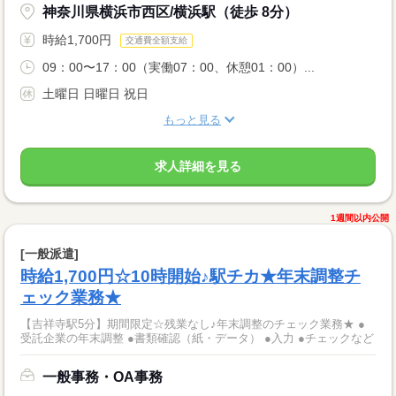
神奈川県横浜市西区/横浜駅（徒歩 8分）
時給1,700円
交通費全額支給
09：00〜17：00（実働07：00、休憩01：00）...
土曜日 日曜日 祝日
もっと見る
求人詳細を見る
1週間以内公開
[一般派遣]
時給1,700円☆10時開始♪駅チカ★年末調整チ
ェック業務★
【吉祥寺駅5分】期間限定☆残業なし♪年末調整のチェック業務★ ●
受託企業の年末調整 ●書類確認（紙・データ） ●入力 ●チェックなど
一般事務・OA事務