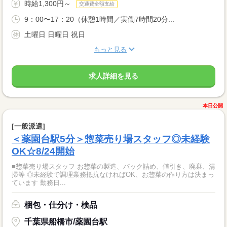
時給1,300円～
交通費全額支給
9：00〜17：20（休憩1時間／実働7時間20分...
土曜日 日曜日 祝日
もっと見る
求人詳細を見る
本日公開
[一般派遣]
＜薬園台駅5分＞惣菜売り場スタッフ◎未経験
OK☆8/24開始
■惣菜売り場スタッフ お惣菜の製造、パック詰め、値引き、廃棄、清
掃等 ◎未経験で調理業務抵抗なければOK、お惣菜の作り方は決まっ
ています 勤務日...
梱包・仕分け・検品
千葉県船橋市/薬園台駅