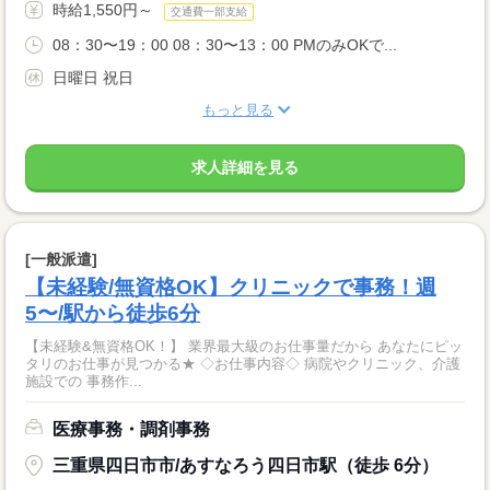
時給1,550円～
交通費一部支給
08：30〜19：00 08：30〜13：00 PMのみOKで...
日曜日 祝日
もっと見る
求人詳細を見る
[一般派遣]
【未経験/無資格OK】クリニックで事務！週
5〜/駅から徒歩6分
【未経験&無資格OK！】 業界最大級のお仕事量だから あなたにピッ
タリのお仕事が見つかる★ ◇お仕事内容◇ 病院やクリニック、介護
施設での 事務作...
医療事務・調剤事務
三重県四日市市/あすなろう四日市駅（徒歩 6分）