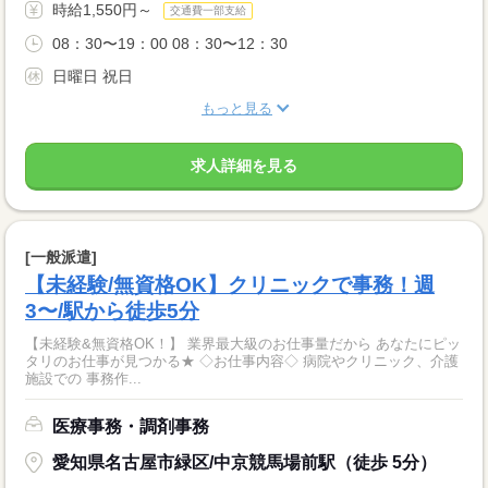
時給1,550円～
交通費一部支給
08：30〜19：00 08：30〜12：30
日曜日 祝日
もっと見る
求人詳細を見る
[一般派遣]
【未経験/無資格OK】クリニックで事務！週
3〜/駅から徒歩5分
【未経験&無資格OK！】 業界最大級のお仕事量だから あなたにピッ
タリのお仕事が見つかる★ ◇お仕事内容◇ 病院やクリニック、介護
施設での 事務作...
医療事務・調剤事務
愛知県名古屋市緑区/中京競馬場前駅（徒歩 5分）