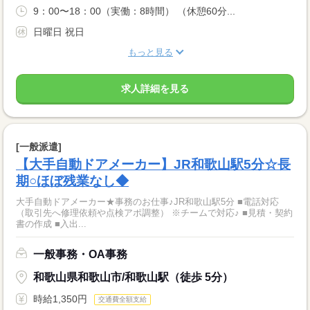
9：00〜18：00（実働：8時間） （休憩60分...
日曜日 祝日
もっと見る
求人詳細を見る
[一般派遣]
【大手自動ドアメーカー】JR和歌山駅5分☆長
期○ほぼ残業なし◆
大手自動ドアメーカー★事務のお仕事♪JR和歌山駅5分 ■電話対応
（取引先へ修理依頼や点検アポ調整） ※チームで対応♪ ■見積・契約
書の作成 ■入出...
一般事務・OA事務
和歌山県和歌山市/和歌山駅（徒歩 5分）
時給1,350円
交通費全額支給