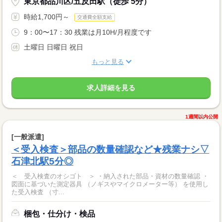
東京都品川区/五反田駅（徒歩 5分）
時給1,700円～
交通費全額支給
9：00〜17：30 残業は月10H/月程度です
土曜日 日曜日 祝日
もっと見る
求人詳細を見る
1週間以内公開
[一般派遣]
＜受入検査＞部品の数量確認など★残業ナシ▽
石津北駅5分◎
＜ 受入検査のオシゴト ＞ ・納入された部品・資材の数量確認 ・
図面に基づいた測定器具 （ノギスやマイクロメーター等） を使用し
た受入検査 （寸...
梱包・仕分け・検品