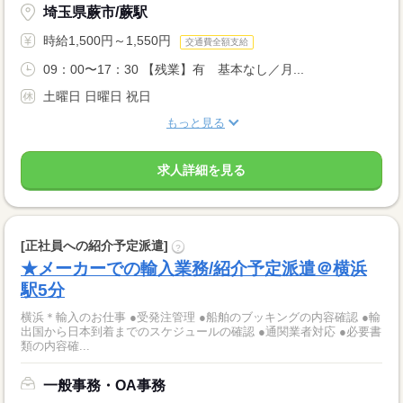
埼玉県蕨市/蕨駅
時給1,500円～1,550円
交通費全額支給
09：00〜17：30 【残業】有 基本なし／月...
土曜日 日曜日 祝日
もっと見る
求人詳細を見る
[正社員への紹介予定派遣]
?
★メーカーでの輸入業務/紹介予定派遣＠横浜
駅5分
横浜＊輸入のお仕事 ●受発注管理 ●船舶のブッキングの内容確認 ●輸
出国から日本到着までのスケジュールの確認 ●通関業者対応 ●必要書
類の内容確...
一般事務・OA事務