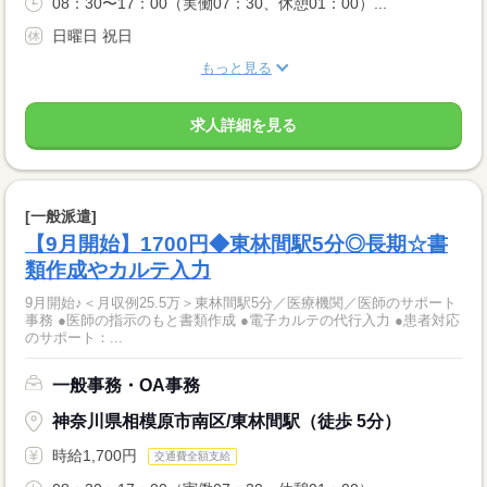
08：30〜17：00（実働07：30、休憩01：00）...
日曜日 祝日
もっと見る
求人詳細を見る
[一般派遣]
【9月開始】1700円◆東林間駅5分◎長期☆書
類作成やカルテ入力
9月開始♪＜月収例25.5万＞東林間駅5分／医療機関／医師のサポート
事務 ●医師の指示のもと書類作成 ●電子カルテの代行入力 ●患者対応
のサポート：...
一般事務・OA事務
神奈川県相模原市南区/東林間駅（徒歩 5分）
時給1,700円
交通費全額支給