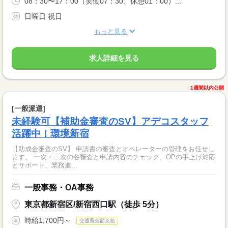
08：30〜17：00（実働07：30、休憩01：00）...
日曜日 祝日
もっと見る
求人詳細を見る
1週間以内公開
[一般派遣]
未経験可【補助金審査のSV】アデコスタッフ
活躍中！環境新宿
【助成金審査のSV】 申請書の審査とオペレーターの管理をお任せし
ます。 一次・二次の各審査と申請内容のチェック、OPの手上げ対応
とサポート、業務進...
一般事務・OA事務
東京都新宿区/新宿西口駅（徒歩 5分）
時給1,700円～
交通費全額支給