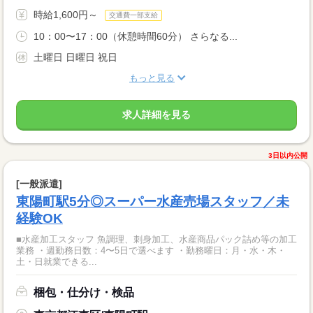
時給1,600円～
交通費一部支給
10：00〜17：00（休憩時間60分） さらなる...
土曜日 日曜日 祝日
もっと見る
求人詳細を見る
3日以内公開
[一般派遣]
東陽町駅5分◎スーパー水産売場スタッフ／未
経験OK
■水産加工スタッフ 魚調理、刺身加工、水産商品パック詰め等の加工
業務 ・週勤務日数：4〜5日で選べます ・勤務曜日：月・水・木・
土・日就業できる...
梱包・仕分け・検品