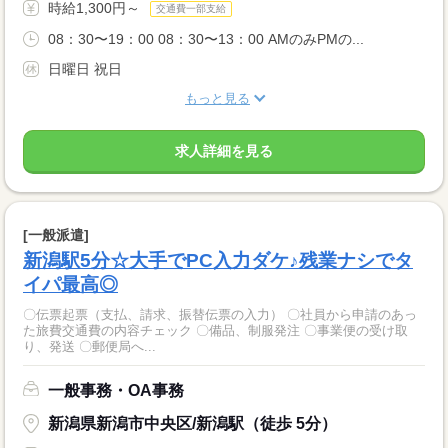
時給1,300円～
交通費一部支給
08：30〜19：00 08：30〜13：00 AMのみPMの...
日曜日 祝日
もっと見る
求人詳細を見る
[一般派遣]
新潟駅5分☆大手でPC入力ダケ♪残業ナシでタ
イパ最高◎
〇伝票起票（支払、請求、振替伝票の入力） 〇社員から申請のあっ
た旅費交通費の内容チェック 〇備品、制服発注 〇事業便の受け取
り、発送 〇郵便局へ...
一般事務・OA事務
新潟県新潟市中央区/新潟駅（徒歩 5分）