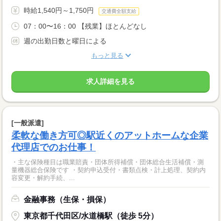
時給1,540円～1,750円
交通費全額支給
07：00〜16：00 【残業】ほとんどなし
週の出勤日数と曜日による
もっと見る
求人詳細を見る
[一般派遣]
柔軟な働き方可◎駅近くのアットホームな企業
代理店でのお仕事！
・主な保険種目は職業賠責・団体所得補償・団体総合生活補償・測
量機器総合保険です ・契約申込受付・書類点検・計上処理、契約内
容変更・解約手続、...
金融事務（生保・損保）
東京都千代田区/水道橋駅（徒歩 5分）