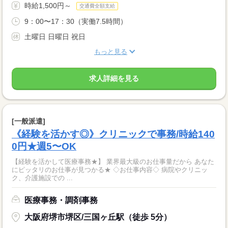
時給1,500円～
交通費全額支給
9：00〜17：30（実働7.5時間）
土曜日 日曜日 祝日
もっと見る
求人詳細を見る
[一般派遣]
《経験を活かす◎》クリニックで事務/時給140
0円★週5〜OK
【経験を活かして医療事務★】 業界最大級のお仕事量だから あなた
にピッタリのお仕事が見つかる★ ◇お仕事内容◇ 病院やクリニッ
ク、介護施設での ...
医療事務・調剤事務
大阪府堺市堺区/三国ヶ丘駅（徒歩 5分）