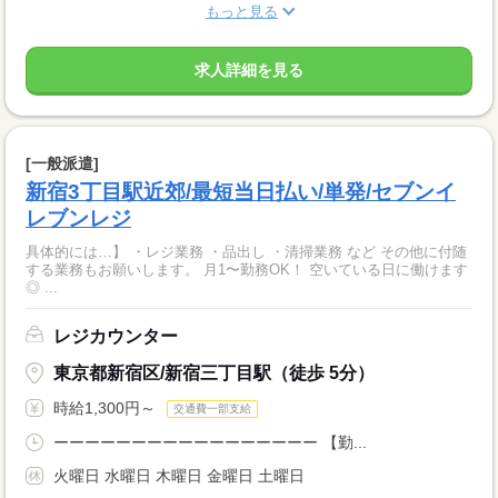
もっと見る
求人詳細を見る
[一般派遣]
新宿3丁目駅近郊/最短当日払い/単発/セブンイ
レブンレジ
具体的には…】 ・レジ業務 ・品出し ・清掃業務 など その他に付随
する業務もお願いします。 月1〜勤務OK！ 空いている日に働けます
◎ ...
レジカウンター
東京都新宿区/新宿三丁目駅（徒歩 5分）
時給1,300円～
交通費一部支給
ーーーーーーーーーーーーーーーーー 【勤...
火曜日 水曜日 木曜日 金曜日 土曜日