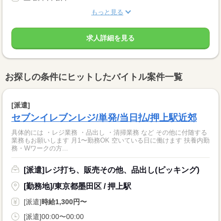
もっと見る
求人詳細を見る
お探しの条件にヒットしたバイトル案件一覧
[派遣]
セブンイレブンレジ/単発/当日払/押上駅近郊
具体的には ・レジ業務 ・品出し ・清掃業務 など その他に付随する
業務もお願いします 月1〜勤務OK 空いている日に働けます 扶養内勤
務・Wワークの方...
[派遣]レジ打ち、販売その他、品出し(ピッキング)
[勤務地]/東京都墨田区 / 押上駅
[派遣]
時給1,300円〜
[派遣]00:00〜00:00