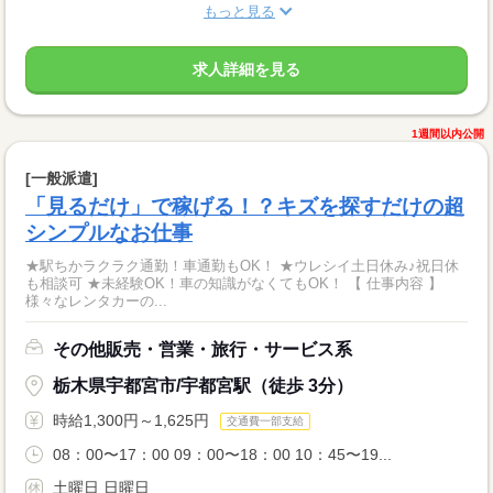
もっと見る
求人詳細を見る
1週間以内公開
[一般派遣]
「見るだけ」で稼げる！？キズを探すだけの超
シンプルなお仕事
★駅ちかラクラク通勤！車通勤もOK！ ★ウレシイ土日休み♪祝日休
も相談可 ★未経験OK！車の知識がなくてもOK！ 【 仕事内容 】
様々なレンタカーの...
その他販売・営業・旅行・サービス系
栃木県宇都宮市/宇都宮駅（徒歩 3分）
時給1,300円～1,625円
交通費一部支給
08：00〜17：00 09：00〜18：00 10：45〜19...
土曜日 日曜日