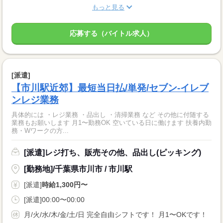
もっと見る
応募する（バイトル求人）
[派遣]
【市川駅近郊】最短当日払/単発/セブン-イレブ
ンレジ業務
具体的には ・レジ業務 ・品出し ・清掃業務 など その他に付随する
業務もお願いします 月1〜勤務OK 空いている日に働けます 扶養内勤
務・Wワークの方...
[派遣]レジ打ち、販売その他、品出し(ピッキング)
[勤務地]/千葉県市川市 / 市川駅
[派遣]
時給1,300円〜
[派遣]00:00〜00:00
月/火/水/木/金/土/日 完全自由シフトです！ 月1〜OKです！