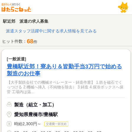
駅近郊 派遣の求人募集
派遣スタッフ活躍中に関する求人情報を見てみる
68
ヒット件数：
件
[一般派遣]
豊橋駅近郊！寮あり＆皆勤手当3万円で始める
製造のお仕事
【大手製鉄会社での機械オペレーター・鋳造作業】 1.鉄を磁石でく
っつける 2.機械へ挿入（不純物を除去） 3.鋳造 4.保冷ボックスへ保
管 工場内は温...
製造（組立・加工）
愛知県豊橋市/豊橋駅
時給2,300円～
交通費一部支給