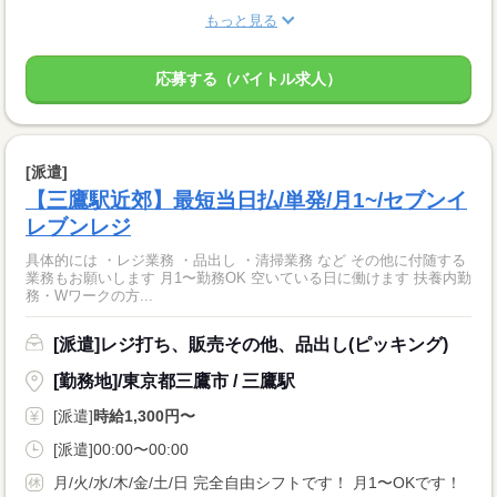
もっと見る
応募する（バイトル求人）
[派遣]
【三鷹駅近郊】最短当日払/単発/月1~/セブンイ
レブンレジ
具体的には ・レジ業務 ・品出し ・清掃業務 など その他に付随する
業務もお願いします 月1〜勤務OK 空いている日に働けます 扶養内勤
務・Wワークの方...
[派遣]レジ打ち、販売その他、品出し(ピッキング)
[勤務地]/東京都三鷹市 / 三鷹駅
[派遣]
時給1,300円〜
[派遣]00:00〜00:00
月/火/水/木/金/土/日 完全自由シフトです！ 月1〜OKです！