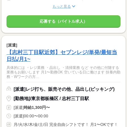
もっと見る
応募する（バイトル求人）
[派遣]
【志村三丁目駅近郊】セブンレジ/単発/最短当
日払/月1~
具体的には ・レジ業務 ・品出し ・清掃業務 など その他に付随する
業務もお願いします 月1〜勤務OK 空いている日に働けます 扶養内勤
務・Wワークの方...
[派遣]レジ打ち、販売その他、品出し(ピッキング)
[勤務地]/東京都板橋区 / 志村三丁目駅
[派遣]
時給1,300円〜
[派遣]00:00〜00:00
月/火/水/木/金/土/日 完全自由シフトです！ 月1〜OKです！