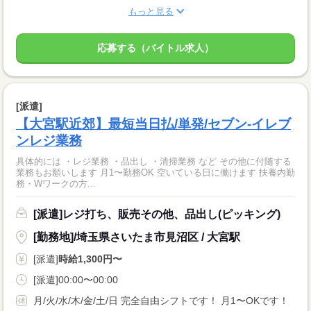
もっと見る
応募する（バイトル求人）
[派遣]
【大宮駅近郊】最短当日払/単発/セブン-イレブ
ンレジ業務
具体的には ・レジ業務 ・品出し ・清掃業務 など その他に付随する
業務もお願いします 月1〜勤務OK 空いている日に働けます 扶養内勤
務・Wワークの方...
[派遣]レジ打ち、販売その他、品出し(ピッキング)
[勤務地]/埼玉県さいたま市見沼区 / 大宮駅
[派遣]
時給1,300円〜
[派遣]00:00〜00:00
月/火/水/木/金/土/日 完全自由シフトです！ 月1〜OKです！