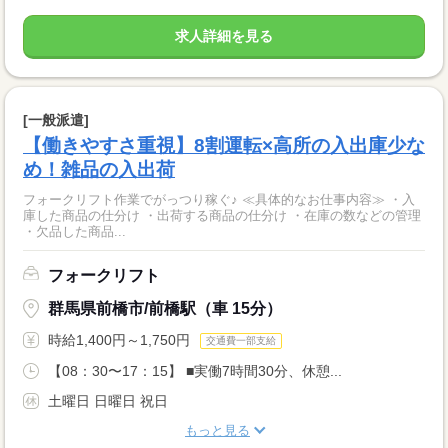
求人詳細を見る
[一般派遣]
【働きやすさ重視】8割運転×高所の入出庫少な
め！雑品の入出荷
フォークリフト作業でがっつり稼ぐ♪ ≪具体的なお仕事内容≫ ・入
庫した商品の仕分け ・出荷する商品の仕分け ・在庫の数などの管理
・欠品した商品...
フォークリフト
群馬県前橋市/前橋駅（車 15分）
時給1,400円～1,750円
交通費一部支給
【08：30〜17：15】 ■実働7時間30分、休憩...
土曜日 日曜日 祝日
もっと見る