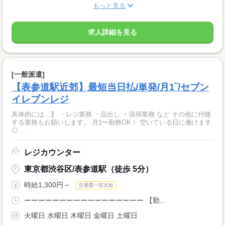
もっと見る
求人詳細を見る
[一般派遣]
【表参道駅近郊】最短当日払/単発/月1‾/セブン
イレブンレジ
具体的には…】 ・レジ業務 ・品出し ・清掃業務 など その他に付随
する業務もお願いします。 月1〜勤務OK！ 空いている日に働けます
◎ ...
レジカウンター
東京都渋谷区/表参道駅（徒歩 5分）
時給1,300円～
交通費一部支給
ーーーーーーーーーーーーーーーーー 【勤...
火曜日 水曜日 木曜日 金曜日 土曜日