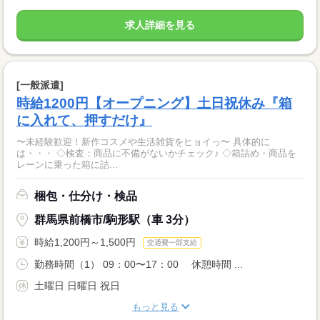
求人詳細を見る
[一般派遣]
時給1200円【オープニング】土日祝休み『箱
に入れて、押すだけ』
〜未経験歓迎！新作コスメや生活雑貨をヒョイっ〜 具体的に
は・・・ ◇検査：商品に不備がないかチェック♪ ◇箱詰め・商品を
レーンに乗った箱に詰...
梱包・仕分け・検品
群馬県前橋市/駒形駅（車 3分）
時給1,200円～1,500円
交通費一部支給
勤務時間（1） 09：00〜17：00 休憩時間 ...
土曜日 日曜日 祝日
もっと見る