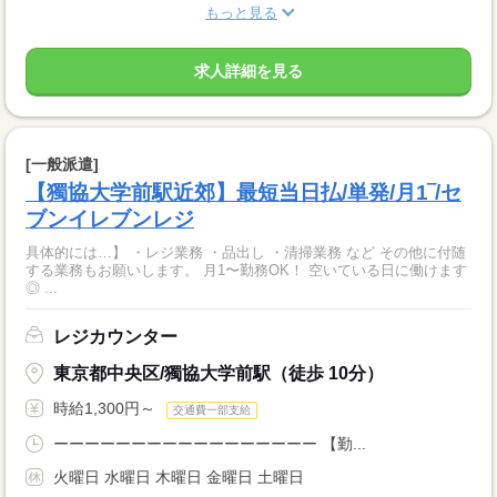
もっと見る
求人詳細を見る
[一般派遣]
【獨協大学前駅近郊】最短当日払/単発/月1‾/セ
ブンイレブンレジ
具体的には…】 ・レジ業務 ・品出し ・清掃業務 など その他に付随
する業務もお願いします。 月1〜勤務OK！ 空いている日に働けます
◎ ...
レジカウンター
東京都中央区/獨協大学前駅（徒歩 10分）
時給1,300円～
交通費一部支給
ーーーーーーーーーーーーーーーーー 【勤...
火曜日 水曜日 木曜日 金曜日 土曜日