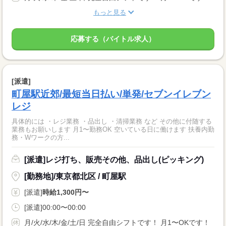
もっと見る
応募する（バイトル求人）
[派遣]
町屋駅近郊/最短当日払い/単発/セブンイレブン
レジ
具体的には ・レジ業務 ・品出し ・清掃業務 など その他に付随する
業務もお願いします 月1〜勤務OK 空いている日に働けます 扶養内勤
務・Wワークの方...
[派遣]レジ打ち、販売その他、品出し(ピッキング)
[勤務地]/東京都北区 / 町屋駅
[派遣]
時給1,300円〜
[派遣]00:00〜00:00
月/火/水/木/金/土/日 完全自由シフトです！ 月1〜OKです！