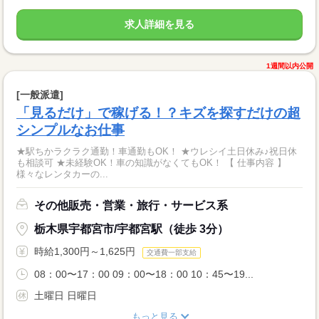
求人詳細を見る
1週間以内公開
[一般派遣]
「見るだけ」で稼げる！？キズを探すだけの超
シンプルなお仕事
★駅ちかラクラク通勤！車通勤もOK！ ★ウレシイ土日休み♪祝日休
も相談可 ★未経験OK！車の知識がなくてもOK！ 【 仕事内容 】
様々なレンタカーの...
その他販売・営業・旅行・サービス系
栃木県宇都宮市/宇都宮駅（徒歩 3分）
時給1,300円～1,625円
交通費一部支給
08：00〜17：00 09：00〜18：00 10：45〜19...
土曜日 日曜日
もっと見る