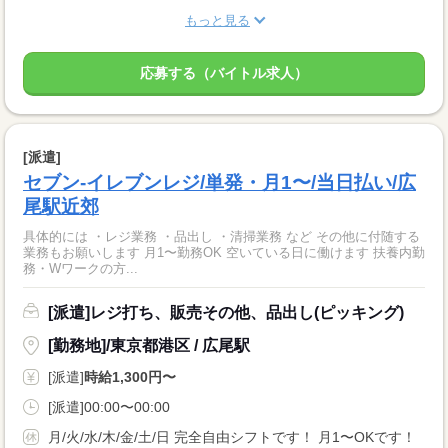
もっと見る
応募する（バイトル求人）
[派遣]
セブン-イレブンレジ/単発・月1〜/当日払い/広
尾駅近郊
具体的には ・レジ業務 ・品出し ・清掃業務 など その他に付随する
業務もお願いします 月1〜勤務OK 空いている日に働けます 扶養内勤
務・Wワークの方...
[派遣]レジ打ち、販売その他、品出し(ピッキング)
[勤務地]/東京都港区 / 広尾駅
[派遣]
時給1,300円〜
[派遣]00:00〜00:00
月/火/水/木/金/土/日 完全自由シフトです！ 月1〜OKです！