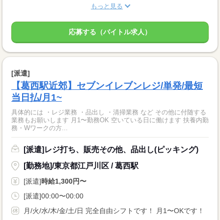
もっと見る
応募する（バイトル求人）
[派遣]
【葛西駅近郊】セブンイレブンレジ/単発/最短
当日払/月1~
具体的には ・レジ業務 ・品出し ・清掃業務 など その他に付随する
業務もお願いします 月1〜勤務OK 空いている日に働けます 扶養内勤
務・Wワークの方...
[派遣]レジ打ち、販売その他、品出し(ピッキング)
[勤務地]/東京都江戸川区 / 葛西駅
[派遣]
時給1,300円〜
[派遣]00:00〜00:00
月/火/水/木/金/土/日 完全自由シフトです！ 月1〜OKです！