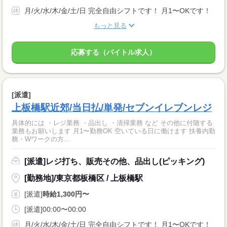
月/火/水/木/金/土/日 完全自由シフトです！ 月1〜OKです！
もっと見る
応募する（バイトル求人）
[派遣]
上板橋駅近郊/当日払/単発/セブンイレブンレジ
具体的には ・レジ業務 ・品出し ・清掃業務 など その他に付随する
業務もお願いします 月1〜勤務OK 空いている日に働けます 扶養内勤
務・Wワークの方...
[派遣]レジ打ち、販売その他、品出し(ピッキング)
[勤務地]/東京都板橋区 / 上板橋駅
[派遣]
時給1,300円〜
[派遣]00:00〜00:00
月/火/水/木/金/土/日 完全自由シフトです！ 月1〜OKです！