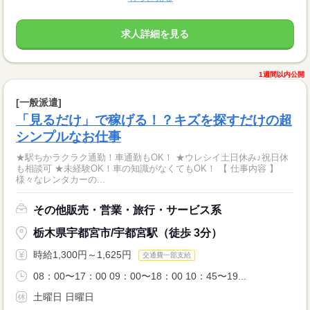
求人詳細を見る
1週間以内公開
[一般派遣]
「見るだけ」で稼げる！？キズを探すだけの超
シンプルなお仕事
★駅ちかラクラク通勤！車通勤もOK！ ★ウレシイ土日休み♪祝日休
も相談可 ★未経験OK！車の知識がなくてもOK！ 【 仕事内容 】
様々なレンタカーの...
その他販売・営業・旅行・サービス系
栃木県宇都宮市/宇都宮駅（徒歩 3分）
時給1,300円～1,625円
交通費一部支給
08：00〜17：00 09：00〜18：00 10：45〜19...
土曜日 日曜日