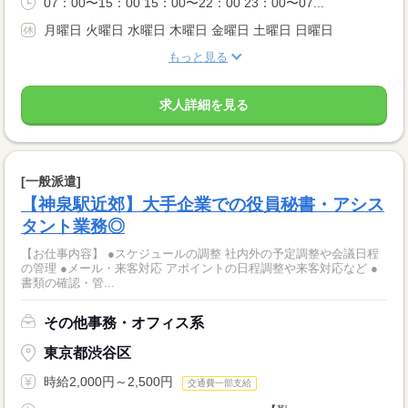
07：00〜15：00 15：00〜22：00 23：00〜07...
月曜日 火曜日 水曜日 木曜日 金曜日 土曜日 日曜日
もっと見る
求人詳細を見る
[一般派遣]
【神泉駅近郊】大手企業での役員秘書・アシス
タント業務◎
【お仕事内容】 ●スケジュールの調整 社内外の予定調整や会議日程
の管理 ●メール・来客対応 アポイントの日程調整や来客対応など ●
書類の確認・管...
その他事務・オフィス系
東京都渋谷区
時給2,000円～2,500円
交通費一部支給