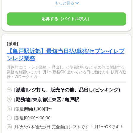
もっと見る
応募する（バイトル求人）
[派遣]
【亀戸駅近郊】最短当日払/単発/セブン-イレブ
ンレジ業務
具体的には ・レジ業務 ・品出し ・清掃業務 など その他に付随する
業務もお願いします 月1〜勤務OK 空いている日に働けます 扶養内勤
務・Wワークの方...
[派遣]レジ打ち、販売その他、品出し(ピッキング)
[勤務地]/東京都江東区 / 亀戸駅
[派遣]
時給1,300円〜
[派遣]00:00〜00:00
月/火/水/木/金/土/日 完全自由シフトです！ 月1〜OKです！