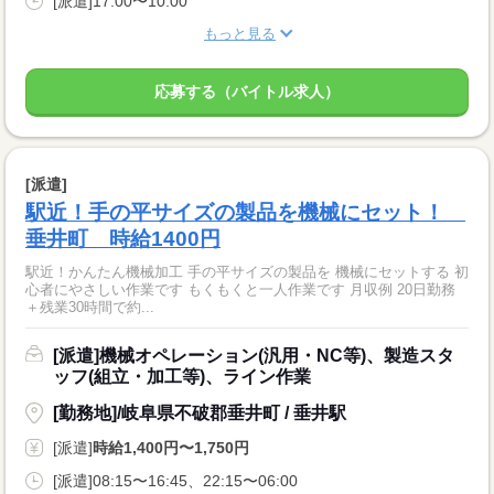
[派遣]17:00〜10:00
もっと見る
応募する（バイトル求人）
[派遣]
駅近！手の平サイズの製品を機械にセット！
垂井町 時給1400円
駅近！かんたん機械加工 手の平サイズの製品を 機械にセットする 初
心者にやさしい作業です もくもくと一人作業です 月収例 20日勤務
＋残業30時間で約...
[派遣]機械オペレーション(汎用・NC等)、製造スタ
ッフ(組立・加工等)、ライン作業
[勤務地]/岐阜県不破郡垂井町 / 垂井駅
[派遣]
時給1,400円〜1,750円
[派遣]08:15〜16:45、22:15〜06:00