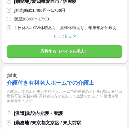
[勤務地]/愛知県愛西市 / 佐屋駅
[派遣]
時給1,400円〜1,750円
[派遣]08:00〜17:00
土日休み♪ GW休暇あり、夏季休暇あり、年末年始休暇あり！
もっと見る
応募する（バイトル求人）
[派遣]
介護付き有料老人ホームでの介護士
☆駅近かでのお仕事☆有料老人ホームでの遅番のお仕事/週3日★即日
勤務可能 業務内容 高齢者の方が安心して生活できるよう 排泄介助・
食事介助・入浴...
[派遣]施設内介護・看護
[勤務地]/東京都文京区 / 東大前駅