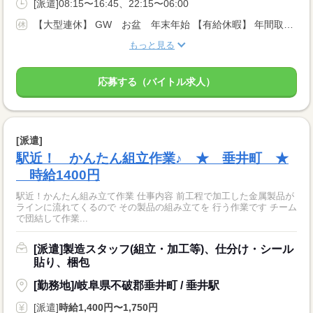
[派遣]08:15〜16:45、22:15〜06:00
【大型連休】 GW お盆 年末年始 【有給休暇】 年間取得日数10日 ※派遣先企業のカレンダーあります
もっと見る
応募する（バイトル求人）
[派遣]
駅近！ かんたん組立作業♪ ★ 垂井町 ★
時給1400円
駅近！かんたん組み立て作業 仕事内容 前工程で加工した金属製品が
ラインに流れてくるので その製品の組み立てを 行う作業です チーム
で団結して作業...
[派遣]製造スタッフ(組立・加工等)、仕分け・シール
貼り、梱包
[勤務地]/岐阜県不破郡垂井町 / 垂井駅
[派遣]
時給1,400円〜1,750円