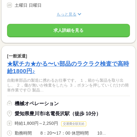
土曜日 日曜日
もっと見る
求人詳細を見る
[一般派遣]
★駅チカ★かる〜い部品のラクラク検査で高時
給1800円♪
自動車部品の製造に携わるお仕事です。 １，箱から製品を取り出
し、 ２，傷が無いか検査をしたら ３，ボタンを押していくだけの簡
単作業です◎ 製品...
機械オペレーション
愛知県豊川市/名電長沢駅（徒歩 10分）
時給1,800円～2,250円
交通費全額支給
勤務時間 8：20〜17：00 休憩時間 10...