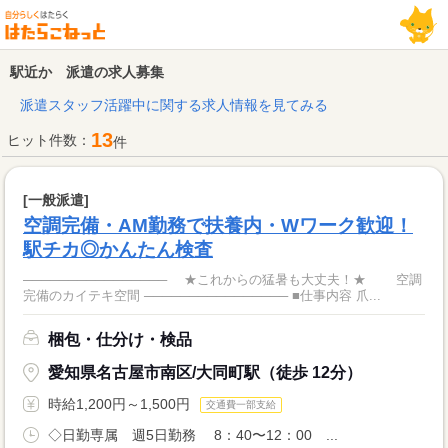
駅近か 派遣の求人募集
派遣スタッフ活躍中に関する求人情報を見てみる
13
ヒット件数：
件
[一般派遣]
空調完備・AM勤務で扶養内・Wワーク歓迎！
駅チカ◎かんたん検査
──────────────── ★これからの猛暑も大丈夫！★ 空調
完備のカイテキ空間 ──────────────── ■仕事内容 爪...
梱包・仕分け・検品
愛知県名古屋市南区/大同町駅（徒歩 12分）
時給1,200円～1,500円
交通費一部支給
◇日勤専属 週5日勤務 8：40〜12：00 ...