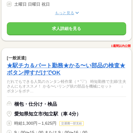
土曜日 日曜日 祝日
もっと見る
求人詳細を見る
1週間以内公開
[一般派遣]
★駅チカ＆パート勤務★かる〜い部品の検査★
ボタン押すだけでOK
だれでもできる人気のカンタン軽作業（＊'▽'） 時短勤務で主婦/主夫
さんにもオススメ！ かる〜いリング状の部品を機械にセット ↓
ボタンをポチ...
梱包・仕分け・検品
愛知県知立市/知立駅（車 4分）
時給1,300円～1,625円
交通費一部支給
9：00〜15：00 または 9：00〜16：00