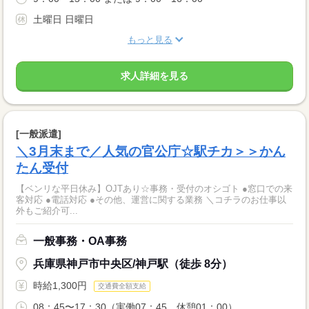
土曜日 日曜日
もっと見る
求人詳細を見る
[一般派遣]
＼3月末まで／人気の官公庁☆駅チカ＞＞かん
たん受付
【ベンリな平日休み】OJTあり☆事務・受付のオシゴト ●窓口での来
客対応 ●電話対応 ●その他、運営に関する業務 ＼コチラのお仕事以
外もご紹介可...
一般事務・OA事務
兵庫県神戸市中央区/神戸駅（徒歩 8分）
時給1,300円
交通費全額支給
08：45〜17：30（実働07：45、休憩01：00）...