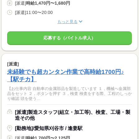
[派遣]
時給1,470円〜1,680円
[派遣]11:00〜20:00
もっと見る
応募する（バイトル求人）
[派遣]
未経験でも超カンタン作業で高時給1700円♪
【駅チカ】
【お仕事内容 自動車の金属部品を製造しています １，機械へ金属部
品をセット ２，ボタンを押す ３，検査 検査をする際、工程のしっか
り確認 頭を使う...
[派遣]製造スタッフ(組立・加工等)、検査、工場・製
造その他
[勤務地]/愛知県刈谷市 / 逢妻駅
[派遣]
時給1,700円〜2,125円