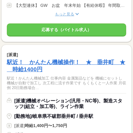
【大型連休】 GW お盆 年末年始 【有給休暇】 年間取得日数10日 ※派遣先企業のカレンダーあります
もっと見る
応募する（バイトル求人）
[派遣]
駅近！ かんたん機械操作！ ★ 垂井町 ★
時給1400円
駅近！かんたん機械加工 仕事内容 金属製品などを 機械にセットし
機械が自動で加工し 次工程に流す作業です もくもくと一人作業 月収
例 20日勤務場合...
[派遣]機械オペレーション(汎用・NC等)、製造スタ
ッフ(組立・加工等)、ライン作業
[勤務地]/岐阜県不破郡垂井町 / 垂井駅
[派遣]
時給1,400円〜1,750円