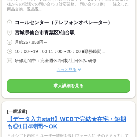
様からの電話での問い合わせ対応業務。 問い合わせ例） ・注文した
商品交換、返品返...
コールセンター（テレフォンオペレーター）
宮城県仙台市青葉区/仙台駅
月給257,858円～
10：00〜19：00 11：00〜20：00 ■勤務時間...
研修期間中：完全週休2日制/土日休み 研修...
もっと見る
求人詳細を見る
[一般派遣]
【データ入力staff】WEBで完結★在宅・短期
も◎1日4時間〜OK
＊オシゴト内容＊ ユーザー情報を専用フォームに そのまま入力して