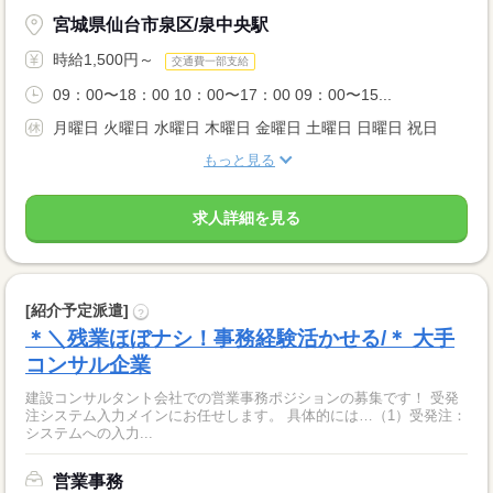
宮城県仙台市泉区/泉中央駅
時給1,500円～
交通費一部支給
09：00〜18：00 10：00〜17：00 09：00〜15...
月曜日 火曜日 水曜日 木曜日 金曜日 土曜日 日曜日 祝日
もっと見る
求人詳細を見る
[紹介予定派遣]
?
＊＼残業ほぼナシ！事務経験活かせる/＊ 大手
コンサル企業
建設コンサルタント会社での営業事務ポジションの募集です！ 受発
注システム入力メインにお任せします。 具体的には…（1）受発注：
システムへの入力...
営業事務