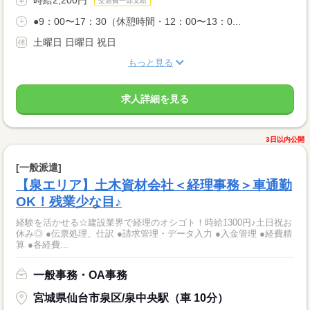
交通費一部支給
●9：00〜17：30（休憩時間・12：00〜13：0...
土曜日 日曜日 祝日
もっと見る
求人詳細を見る
3日以内公開
[一般派遣]
【泉エリア】土木資材会社＜経理事務＞車通勤
OK！残業少な目♪
経験を活かせる☆建設業界で経理のオシゴト！時給1300円♪土日祝お
休み◎ ●伝票処理、仕訳 ●請求管理・データ入力 ●入金管理 ●経費精
算 ●各経費...
一般事務・OA事務
宮城県仙台市泉区/泉中央駅（車 10分）