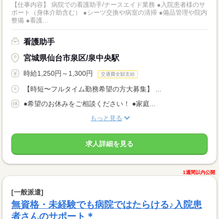
【仕事内容】 病院での看護助手/ナースエイド業務 ●入院患者様のサ
ポート（身体介助含む） ●シーツ交換や病室の清掃 ●備品管理や院内
整備 ●看護...
看護助手
宮城県仙台市泉区/泉中央駅
時給1,250円～1,300円
交通費全額支給
【時短〜フルタイム勤務希望の方大募集】 ...
●希望のお休みをご相談ください！ ●家庭...
もっと見る
求人詳細を見る
1週間以内公開
[一般派遣]
無資格・未経験でも病院ではたらける♪入院患
者さんのサポート＊