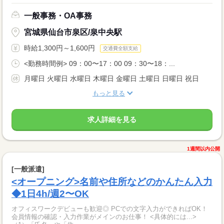
一般事務・OA事務
宮城県仙台市泉区/泉中央駅
時給1,300円～1,600円
交通費全額支給
<勤務時間例> 09：00〜17：00 09：30〜18：...
月曜日 火曜日 水曜日 木曜日 金曜日 土曜日 日曜日 祝日
もっと見る
求人詳細を見る
1週間以内公開
[一般派遣]
<オープニング>名前や住所などのかんたん入力
◆1日4h/週2〜OK
オフィスワークデビューも歓迎◎ PCでの文字入力ができればOK！
会員情報の確認・入力作業がメインのお仕事！ <具体的には...>