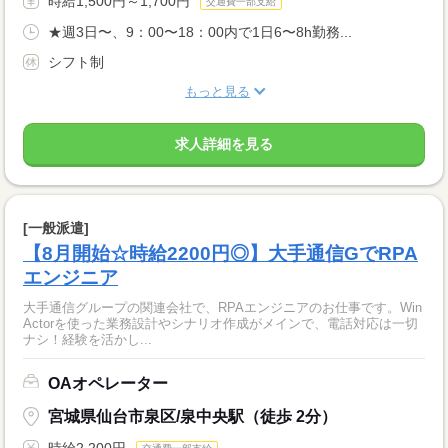
時給1,500円～1,700円
交通費一部支給
★週3日〜、9：00〜18：00内で1日6〜8h勤務...
シフト制
もっと見る
求人詳細を見る
[一般派遣]
【8月開始☆時給2200円◎】大手通信GでRPA
エンジニア
大手通信グループの関連会社で、RPAエンジニアのお仕事です。Win
Actorを使った業務設計やシナリオ作成がメインで、電話対応は一切
ナシ！経験を活かし...
OAオペレーター
宮城県仙台市泉区/泉中央駅（徒歩 2分）
時給2,200円