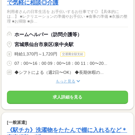
で気軽に相談◎介護
利用者さんの日常生活を お手伝いするお仕事です◎ 【具体的に
は…】 ■レクリエーションの準備やお手伝い ■食事の準備 ■衣服の整
理 ■お掃除 ■歩...
ホームヘルパー（訪問介護等）
宮城県仙台市泉区/泉中央駅
時給1,370円～1,720円
交通費全額支給
07：00〜16：00 09：00〜18：00 11：00〜20...
◆シフトによる（週2日〜OK） ◆長期休暇の...
もっと見る
求人詳細を見る
[一般派遣]
《駅チカ》洗濯物をたたんで棚に入れるなど＊