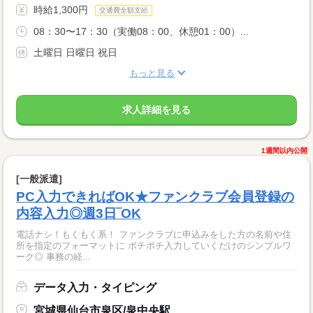
時給1,300円
交通費全額支給
08：30〜17：30（実働08：00、休憩01：00）...
土曜日 日曜日 祝日
もっと見る
求人詳細を見る
1週間以内公開
[一般派遣]
PC入力できればOK★ファンクラブ会員登録の
内容入力◎週3日‾OK
電話ナシ！もくもく系！ ファンクラブに申込みをした方の名前や住
所を指定のフォーマットに ポチポチ入力していくだけのシンプルワ
ーク◎ 事務の経...
データ入力・タイピング
宮城県仙台市泉区/泉中央駅