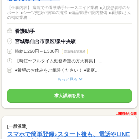
【仕事内容】 病院での看護助手/ナースエイド業務 ●入院患者様のサ
ポート ●シーツ交換や病室の清掃 ●備品管理や院内整備 ●看護師さん
の補助業務...
看護助手
宮城県仙台市泉区/泉中央駅
時給1,250円～1,300円
交通費全額支給
【時短〜フルタイム勤務希望の方大募集】 ...
●希望のお休みをご相談ください！ ●家庭...
もっと見る
求人詳細を見る
1週間以内公開
[一般派遣]
スマホで簡単登録♪スタート後も、電話やLINE