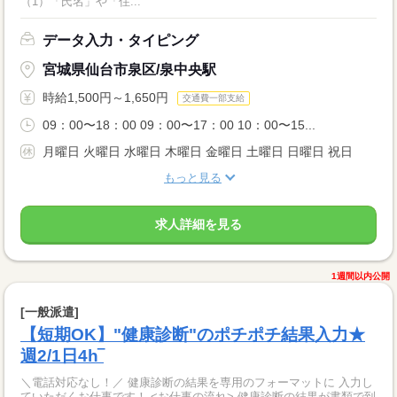
（1）「氏名」や「住...
データ入力・タイピング
宮城県仙台市泉区/泉中央駅
時給1,500円～1,650円
交通費一部支給
09：00〜18：00 09：00〜17：00 10：00〜15...
月曜日 火曜日 水曜日 木曜日 金曜日 土曜日 日曜日 祝日
もっと見る
求人詳細を見る
1週間以内公開
[一般派遣]
【短期OK】"健康診断"のポチポチ結果入力★
週2/1日4h‾
＼電話対応なし！／ 健康診断の結果を専用のフォーマットに 入力し
ていただくお仕事です！ <お仕事の流れ> 健康診断の結果が書類で到