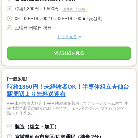
時給1,300円～1,500円
交通費一部支給
09：00〜18：00 10：00〜19：00 ■上記は勤...
土曜日 日曜日 祝日
もっと見る
求人詳細を見る
[一般派遣]
時給1350円！未経験者OK！半導体組立★仙台
駅周辺より無料送迎有
■■■未経験者大歓迎！■■■ 防塵服を着用してクリーンルーム内で 半
導体製造装置の組立のお仕事です。 2〜5名のグループで行うので
黙々と作業を...
製造（組立・加工）
宮城県仙台市泉区/広瀬通駅（徒歩 2分）