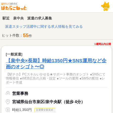
駅近 泉中央 派遣の求人募集
派遣スタッフ活躍中に関する求人情報を見てみる
55
ヒット件数：
件
1週間以内公開
[一般派遣]
【泉中央×長期】時給1350円★SNS運用など企
画のオシゴト〜◎
【駅チカ】PCスキルいかせる★サポート事務のオシゴト ●SNSにて
情報発信 ●WEB広告の入稿・設定 ●ツールの運用 ●SMSの配信 ●レ
ポート作成
営業事務
宮城県仙台市泉区/泉中央駅（徒歩 4分）
時給1,350円
交通費全額支給