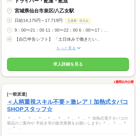
ドライバー・配達・配送
宮城県仙台市泉区/八乙女駅
日給14,175円～17,719円
交通費一部支給
9：00〜21：00 11：00〜22：00 6：00〜17：...
【自己申告シフト】 「土日休みで働きたい...
もっと見る
求人詳細を見る
1週間以内公開
[一般派遣]
＜人柄重視スキル不要＞激レア！加熱式タバコ
SHOPスタッフ☆
＊ … ＊ … ＊ … ＊ …＊ … ＊ …＊ … ＊ … ＊ 加熱式電子タバコの
製品のご案内や 手続き等の販売業務をお願いします♪ ＊ … ＊ … ＊
… ＊ ...