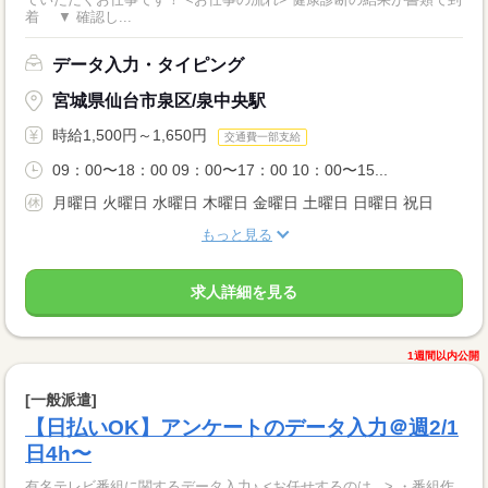
着 ▼ 確認し...
データ入力・タイピング
宮城県仙台市泉区/泉中央駅
時給1,500円～1,650円
交通費一部支給
09：00〜18：00 09：00〜17：00 10：00〜15...
月曜日 火曜日 水曜日 木曜日 金曜日 土曜日 日曜日 祝日
もっと見る
求人詳細を見る
1週間以内公開
[一般派遣]
【日払いOK】アンケートのデータ入力＠週2/1
日4h〜
有名テレビ番組に関するデータ入力♪ <お任せするのは...> ・番組作