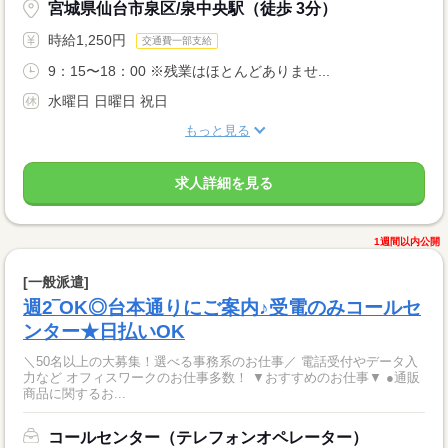
宮城県仙台市泉区/泉中央駅（徒歩 3分）
時給1,250円
交通費一部支給
9：15〜18：00 ※残業はほとんどありませ...
水曜日 日曜日 祝日
もっと見る
求人詳細を見る
1週間以内公開
[一般派遣]
週2‾OK◎台本通りにご案内♪受電のみコールセ
ンター★日払いOK
＼50名以上の大募集！選べる事務系のお仕事／ 電話受付やデータ入
力など オフィスワークのお仕事多数！ ▼おすすめのお仕事▼ ●通販
商品に関するお...
コールセンター（テレフォンオペレーター）