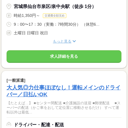
宮城県仙台市泉区/泉中央駅（徒歩 1分）
時給1,350円～
交通費全額支給
9：00〜17：30（実働：7時間30分） （休憩6...
土曜日 日曜日 祝日
もっと見る
求人詳細を見る
[一般派遣]
大人気◎力仕事ほぼなし！運転メインのドライ
バー／日払いOK
【たとえば…】 ■センター間配送 ■介護施設の送迎 ■郵便配送 ■ス
ーパーの配送（かご車をおして定位置に移動させるだけ） すべて運
転以外は最低...
ドライバー・配達・配送