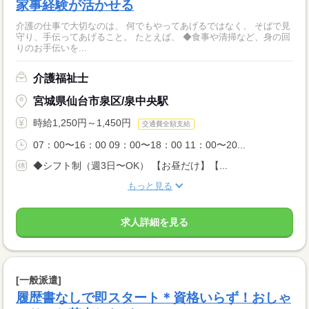
家事経験が活かせる
介護の仕事で大切なのは、 何でもやってあげるではなく、 そばで見
守り、手伝ってあげること。 たとえば、 ◆食事や清掃など、身の回
りのお手伝いを...
介護福祉士
宮城県仙台市泉区/泉中央駅
時給1,250円～1,450円
交通費全額支給
07：00〜16：00 09：00〜18：00 11：00〜20...
◆シフト制（週3日〜OK） 【お昼だけ】【...
もっと見る
求人詳細を見る
[一般派遣]
履歴書なしで即スタート＊資格いらず！おしゃ