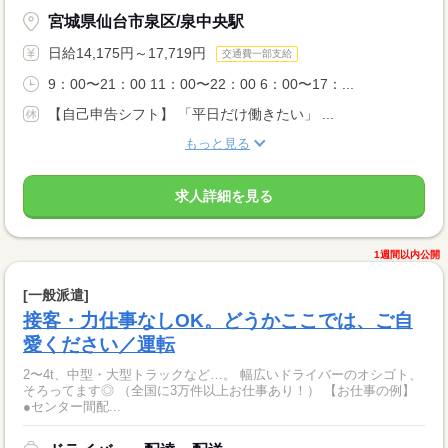
宮城県仙台市泉区/泉中央駅
日給14,175円～17,719円
交通費一部支給
9：00〜21：00 11：00〜22：00 6：00〜17：...
【自己申告シフト】 「平日だけ働きたい」 ...
もっと見る
求人詳細を見る
1週間以内公開
[一般派遣]
接客・力仕事なしOK。どうかここでは、ご自
愛ください／運転
2〜4t、中型・大型トラックなど…。 幅広いドライバーのオシゴト、
そろってます◎ （全国に3万件以上お仕事あり！） 【お仕事の例】
●センター間配...