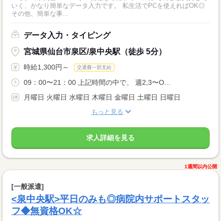
いく、かなり簡単なデータ入力です。 私生活でPCを使えればOK◎
その他、簡単な事...
データ入力・タイピング
宮城県仙台市泉区/泉中央駅（徒歩 5分）
時給1,300円～
交通費一部支給
09：00〜21：00 上記時間の中で、 週2,3〜O...
月曜日 火曜日 水曜日 木曜日 金曜日 土曜日 日曜日
もっと見る
求人詳細を見る
1週間以内公開
[一般派遣]
<泉中央駅>平日のみも◎病院内サポートスタッ
フ◆無資格OK☆