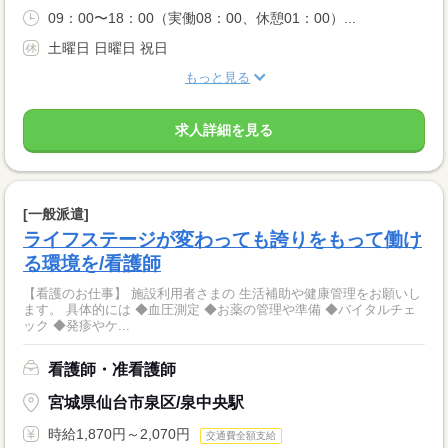
09：00〜18：00（実働08：00、休憩01：00）...
土曜日 日曜日 祝日
もっと見る
求人詳細を見る
[一般派遣]
ライフステージが変わっても誇りをもって働け
る環境を/看護師
【看護のお仕事】 施設利用者さまの 生活補助や健康管理をお願いし
ます。 具体的には ◆血圧測定 ◆お薬の管理や準備 ◆バイタルチェ
ック ◆発疹やケ...
看護師・准看護師
宮城県仙台市泉区/泉中央駅
時給1,870円～2,070円
交通費全額支給