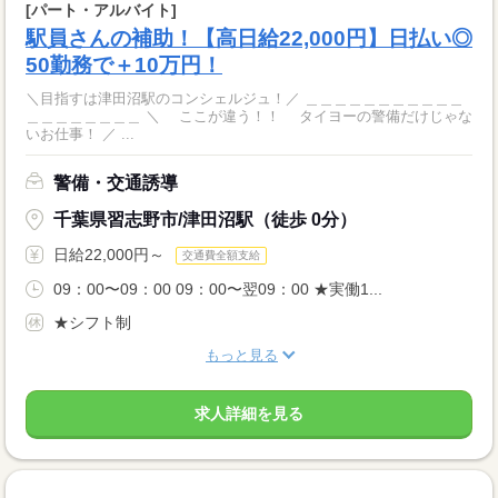
[パート・アルバイト]
駅員さんの補助！【高日給22,000円】日払い◎
50勤務で＋10万円！
＼目指すは津田沼駅のコンシェルジュ！／ ＿＿＿＿＿＿＿＿＿＿＿
＿＿＿＿＿＿＿＿ ＼ ここが違う！！ タイヨーの警備だけじゃな
いお仕事！ ／ ...
警備・交通誘導
千葉県習志野市/津田沼駅（徒歩 0分）
日給22,000円～
交通費全額支給
09：00〜09：00 09：00〜翌09：00 ★実働1...
★シフト制
もっと見る
求人詳細を見る