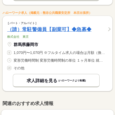
ハローワーク求人（掲載元：熊谷公共職業安定所 本庄出張所）
パート・アルバイト
（請）常駐警備員【副業可】◆急募◆
株式会社 東庄
群馬県藤岡市
1,070円〜1,070円 ※フルタイム求人の場合は月額（換算額）、パート求人の場合は時間額を表示しています。
変形労働時間制 変形労働時間制の単位 １ヶ月単位 就業時間１ 17時30分〜8時30分 就業時間２ 8時30分〜17時30分 就業時間に関する特記事項 （１）の場合休憩５時間（仮眠） <BR> 勤務は（１）（２）のシフト制です。
その他
求人詳細を見る
(ハローワークより転載)
関連のおすすめ求人情報