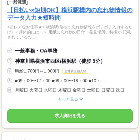
[一般派遣]
【日払い×短期OK】横浜駅構内の忘れ物情報の
データ入力★短時間
<超レアなお仕事★> 横浜駅構内の 忘れ物情報をポチポチ入力するだ
け♪ ＜具体的には…＞ 用紙に忘れ物の日付・発見場所、特徴が 記載
されているの...
一般事務・OA事務
神奈川県横浜市西区/横浜駅（徒歩 5分）
時給1,700円～1,900円
交通費全額支給
■09：00〜17：00 ■09：00〜18：00 ■10：...
月曜日 火曜日 水曜日 木曜日 金曜日 土曜日 日曜日 祝日
もっと見る
求人詳細を見る