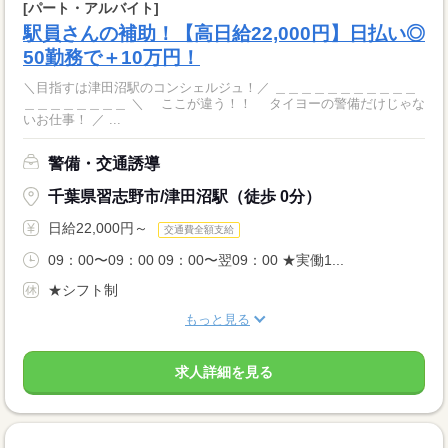
[パート・アルバイト]
駅員さんの補助！【高日給22,000円】日払い◎
50勤務で＋10万円！
＼目指すは津田沼駅のコンシェルジュ！／ ＿＿＿＿＿＿＿＿＿＿＿
＿＿＿＿＿＿＿＿ ＼ ここが違う！！ タイヨーの警備だけじゃな
いお仕事！ ／ ...
警備・交通誘導
千葉県習志野市/津田沼駅（徒歩 0分）
日給22,000円～
交通費全額支給
09：00〜09：00 09：00〜翌09：00 ★実働1...
★シフト制
もっと見る
求人詳細を見る