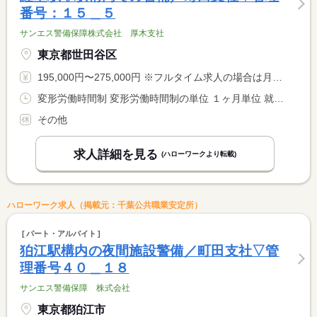
番号：１５＿５
サンエス警備保障株式会社 厚木支社
東京都世田谷区
195,000円〜275,000円 ※フルタイム求人の場合は月額（換算額）、パート求人の場合は時間額を表示しています。
変形労働時間制 変形労働時間制の単位 １ヶ月単位 就業時間１ 9時00分〜8時59分 就業時間２ 9時00分〜20時00分 就業時間３ 20時00分〜9時00分 就業時間に関する特記事項 （１）実働１６時間 休憩８時間 日給２７，５００円 <BR> （２）実働８時間 休憩３時間 日給１３，０００円 <BR> （３）実働８時間 休憩３時間 日給１４，５００円 <BR> いずれかのシフトで勤務できる方
その他
求人詳細を見る
(ハローワークより転載)
ハローワーク求人（掲載元：千葉公共職業安定所）
パート・アルバイト
狛江駅構内の夜間施設警備／町田支社▽管
理番号４０＿１８
サンエス警備保障 株式会社
東京都狛江市