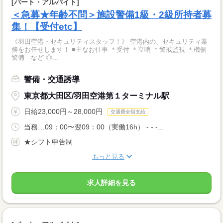
[パート・アルバイト]
＜急募★年齢不問＞施設警備1級・2級所持者募
集！【受付etc】
《羽田空港・セキュリティスタッフ！》 空港内の、セキュリティ業
務をお任せします！ ■主なお仕事 ＊受付 ＊立哨 ＊警戒監視 ＊機側
警備 など ◎...
警備・交通誘導
東京都大田区/羽田空港第１ターミナル駅
日給23,000円～28,000円
交通費全額支給
当務…09：00〜翌09：00（実働16h） - - -...
★シフト申告制
もっと見る
求人詳細を見る