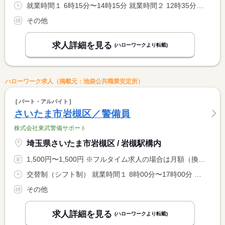
就業時間１ 6時15分〜14時15分 就業時間２ 12時35分〜20時35分 就業時間に関する特記事項 ＊上記就業時間のいずれかでも可能です。 <BR> ＊休憩時間 <BR> （１）１２：３５〜１３：２０ <BR> （２）１３：２０〜１４：０５
その他
求人詳細を見る
(ハローワークより転載)
ハローワーク求人（掲載元：池袋公共職業安定所）
パート・アルバイト
さいたま市岩槻区／警備員
株式会社東武警備サポート
埼玉県さいたま市岩槻区 / 岩槻駅構内
1,500円〜1,500円 ※フルタイム求人の場合は月額（換算額）、パート求人の場合は時間額を表示しています。
交替制（シフト制） 就業時間１ 8時00分〜17時00分 就業時間２ 23時30分〜8時30分
その他
求人詳細を見る
(ハローワークより転載)