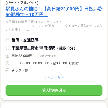
[パート・アルバイト]
駅員さんの補助！【高日給22,000円】日払い◎
50勤務で＋10万円！
＼目指すは津田沼駅のコンシェルジュ！／ ＿＿＿＿＿＿＿＿＿＿＿
＿＿＿＿＿＿＿＿ ＼ ここが違う！！ タイヨーの警備だけじゃな
いお仕事！ ／ ...
警備・交通誘導
千葉県習志野市/津田沼駅（徒歩 0分）
日給22,000円～
交通費全額支給
09：00〜09：00 09：00〜翌09：00 ★実働1...
★シフト制
もっと見る
求人詳細を見る