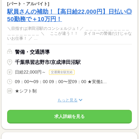
[パート・アルバイト]
駅員さんの補助！【高日給22,000円】日払い◎
50勤務で＋10万円！
＼目指すは津田沼駅のコンシェルジュ！／ ＿＿＿＿＿＿＿＿＿＿＿
＿＿＿＿＿＿＿＿ ＼ ここが違う！！ タイヨーの警備だけじゃな
いお仕事！ ／ ...
警備・交通誘導
千葉県習志野市/京成津田沼駅
日給22,000円～
交通費全額支給
09：00〜09：00 09：00〜翌09：00 ★実働1...
★シフト制
もっと見る
求人詳細を見る