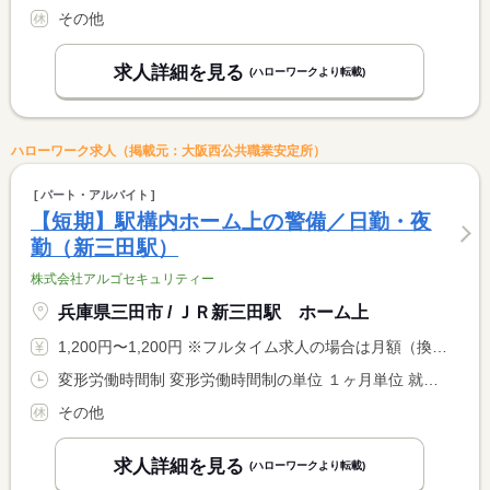
その他
求人詳細を見る
(ハローワークより転載)
ハローワーク求人（掲載元：大阪西公共職業安定所）
パート・アルバイト
【短期】駅構内ホーム上の警備／日勤・夜
勤（新三田駅）
株式会社アルゴセキュリティー
兵庫県三田市 / ＪＲ新三田駅 ホーム上
1,200円〜1,200円 ※フルタイム求人の場合は月額（換算額）、パート求人の場合は時間額を表示しています。
変形労働時間制 変形労働時間制の単位 １ヶ月単位 就業時間１ 10時00分〜19時00分 就業時間２ 19時00分〜10時00分 就業時間に関する特記事項 （１）日勤／９ｈ拘束、８ｈ実働（休憩１ｈ） <BR> （２）夜勤／１５ｈ拘束、１０ｈ実働（休憩２ｈ、仮眠３ｈ） <BR> ※（１）、（２）選択可
その他
求人詳細を見る
(ハローワークより転載)