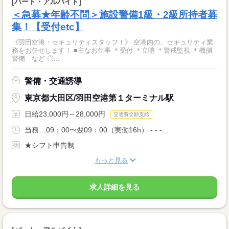
[パート・アルバイト]
＜急募★年齢不問＞施設警備1級・2級所持者募
集！【受付etc】
《羽田空港・セキュリティスタッフ！》 空港内の、セキュリティ業
務をお任せします！ ■主なお仕事 ＊受付 ＊立哨 ＊警戒監視 ＊機側
警備 など ◎...
警備・交通誘導
東京都大田区/羽田空港第１ターミナル駅
日給23,000円～28,000円
交通費全額支給
当務…09：00〜翌09：00（実働16h） - - -...
★シフト申告制
もっと見る
求人詳細を見る