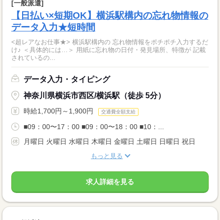
[一般派遣]
【日払い×短期OK】横浜駅構内の忘れ物情報の
データ入力★短時間
<超レアなお仕事★> 横浜駅構内の 忘れ物情報をポチポチ入力するだ
け♪ ＜具体的には…＞ 用紙に忘れ物の日付・発見場所、特徴が 記載
されているの...
データ入力・タイピング
神奈川県横浜市西区/横浜駅（徒歩 5分）
時給1,700円～1,900円
交通費全額支給
■09：00〜17：00 ■09：00〜18：00 ■10：...
月曜日 火曜日 水曜日 木曜日 金曜日 土曜日 日曜日 祝日
もっと見る
求人詳細を見る