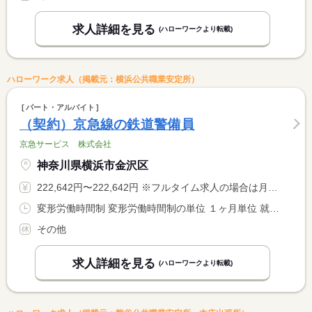
求人詳細を見る
(ハローワークより転載)
ハローワーク求人（掲載元：横浜公共職業安定所）
パート・アルバイト
（契約）京急線の鉄道警備員
京急サービス 株式会社
神奈川県横浜市金沢区
222,642円〜222,642円 ※フルタイム求人の場合は月額（換算額）、パート求人の場合は時間額を表示しています。
変形労働時間制 変形労働時間制の単位 １ヶ月単位 就業時間１ 10時00分〜9時59分 就業時間に関する特記事項 ４週８休シフト制 <BR> 仮眠・休憩 ８時間３０分 実働１５時間３０分
その他
求人詳細を見る
(ハローワークより転載)