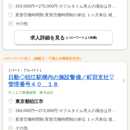
203,000円〜275,000円 ※フルタイム求人の場合は月額（換算額）、パート求人の場合は時間額を表示しています。
変形労働時間制 変形労働時間制の単位 １ヶ月単位 就業時間１ 9時00分〜8時59分 就業時間２ 20時00分〜9時00分 就業時間に関する特記事項 （１）実働１６時間 休憩８時間 日給 ２７，５００円 <BR> （２）実働８時間 休憩５時間 日給 １４，５００円 <BR> そのほかシフトあり
その他
求人詳細を見る
(ハローワークより転載)
ハローワーク求人（掲載元：千葉公共職業安定所）
パート・アルバイト
日勤◇狛江駅構内の施設警備／町田支社▽
管理番号４０＿１８
サンエス警備保障 株式会社
東京都狛江市
260,000円〜273,000円 ※フルタイム求人の場合は月額（換算額）、パート求人の場合は時間額を表示しています。
変形労働時間制 変形労働時間制の単位 １ヶ月単位 就業時間１ 9時00分〜20時00分 就業時間２ 7時00分〜23時00分 就業時間に関する特記事項 （１）実働８時間 休憩３時間 日給：１３，０００円 <BR> （２）実働１３時間 休憩３時間 日給：２１，０００円 <BR> そのほかシフトあり
その他