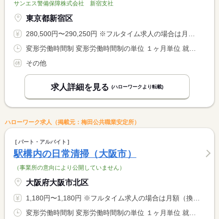
サンエス警備保障株式会社 新宿支社
東京都新宿区
280,500円〜290,250円 ※フルタイム求人の場合は月額（換算額）、パート求人の場合は時間額を表示しています。
変形労働時間制 変形労働時間制の単位 １ヶ月単位 就業時間１ 6時30分〜15時30分 就業時間２ 8時30分〜20時30分 就業時間３ 6時30分〜19時30分 就業時間に関する特記事項 （１）実働８時間 休憩１時間 日給１３，５００円 <BR> （２）実働９．５時間 休憩２．５時間 日給１６，０００円 <BR> （３）実働１０時間 休憩３時間 日給１６，５００円
その他
求人詳細を見る
(ハローワークより転載)
ハローワーク求人（掲載元：梅田公共職業安定所）
パート・アルバイト
駅構内の日常清掃（大阪市）
（事業所の意向により公開していません）
大阪府大阪市北区
1,180円〜1,180円 ※フルタイム求人の場合は月額（換算額）、パート求人の場合は時間額を表示しています。
変形労働時間制 変形労働時間制の単位 １ヶ月単位 就業時間１ 17時30分〜3時00分 就業時間２ 8時30分〜17時30分 就業時間に関する特記事項 シフト制 <BR> 就業時間１ 勤務時間／夜勤：実働７時間 <BR> 就業時間２ 勤務時間／日勤：実働６．５時間