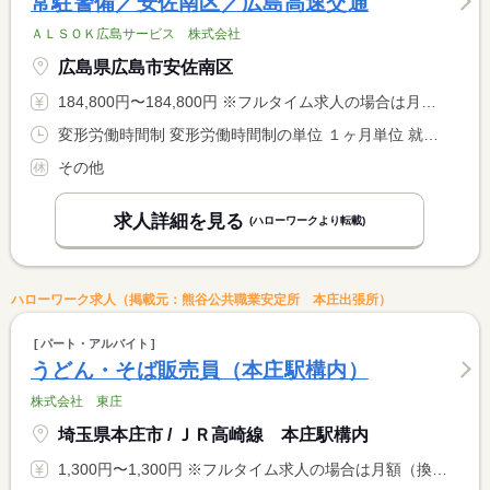
常駐警備／安佐南区／広島高速交通
ＡＬＳＯＫ広島サービス 株式会社
広島県広島市安佐南区
184,800円〜184,800円 ※フルタイム求人の場合は月額（換算額）、パート求人の場合は時間額を表示しています。
変形労働時間制 変形労働時間制の単位 １ヶ月単位 就業時間１ 13時35分〜1時05分 就業時間２ 12時15分〜1時15分 就業時間３ 8時00分〜17時00分 就業時間に関する特記事項 （１）（２）のシフト制 <BR> （３）については、現在従事者が休みの際の応援勤務 <BR> （２）休憩１２０分、（３）休憩６０分
その他
求人詳細を見る
(ハローワークより転載)
ハローワーク求人（掲載元：熊谷公共職業安定所 本庄出張所）
パート・アルバイト
うどん・そば販売員（本庄駅構内）
株式会社 東庄
埼玉県本庄市 / ＪＲ高崎線 本庄駅構内
1,300円〜1,300円 ※フルタイム求人の場合は月額（換算額）、パート求人の場合は時間額を表示しています。