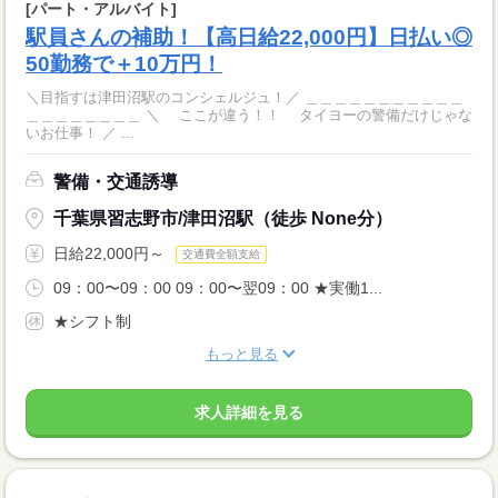
[パート・アルバイト]
駅員さんの補助！【高日給22,000円】日払い◎
50勤務で＋10万円！
＼目指すは津田沼駅のコンシェルジュ！／ ＿＿＿＿＿＿＿＿＿＿＿
＿＿＿＿＿＿＿＿ ＼ ここが違う！！ タイヨーの警備だけじゃな
いお仕事！ ／ ...
警備・交通誘導
千葉県習志野市/津田沼駅（徒歩 None分）
日給22,000円～
交通費全額支給
09：00〜09：00 09：00〜翌09：00 ★実働1...
★シフト制
もっと見る
求人詳細を見る