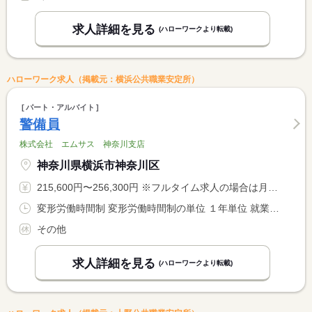
求人詳細を見る
(ハローワークより転載)
ハローワーク求人（掲載元：横浜公共職業安定所）
パート・アルバイト
警備員
株式会社 エムサス 神奈川支店
神奈川県横浜市神奈川区
215,600円〜256,300円 ※フルタイム求人の場合は月額（換算額）、パート求人の場合は時間額を表示しています。
変形労働時間制 変形労働時間制の単位 １年単位 就業時間１ 9時00分〜18時00分 就業時間２ 20時00分〜5時00分 就業時間に関する特記事項 １１月から翌年３月迄は繁忙期なので１年単位の変形労働時間制と <BR> なりますが、年間の週平均労働時間は４０時間以下です。
その他
求人詳細を見る
(ハローワークより転載)