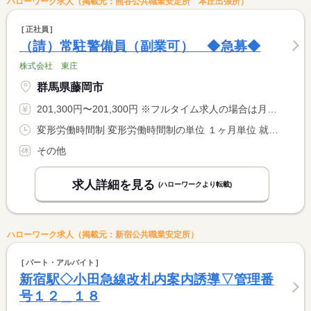
ハローワーク求人（掲載元：熊谷公共職業安定所 本庄出張所）
正社員
（請）常駐警備員（副業可） ◆急募◆
株式会社 東庄
群馬県藤岡市
201,300円〜201,300円 ※フルタイム求人の場合は月額（換算額）、パート求人の場合は時間額を表示しています。
変形労働時間制 変形労働時間制の単位 １ヶ月単位 就業時間１ 17時30分〜8時30分 就業時間２ 8時30分〜17時30分 就業時間に関する特記事項 就業場所により、４．５時間から５時間仮眠あり <BR> 休憩時間も就業場所により変動あり
その他
求人詳細を見る
(ハローワークより転載)
ハローワーク求人（掲載元：新宿公共職業安定所）
パート・アルバイト
新宿駅◇小田急線改札内案内誘導▽管理番
号１２＿１８