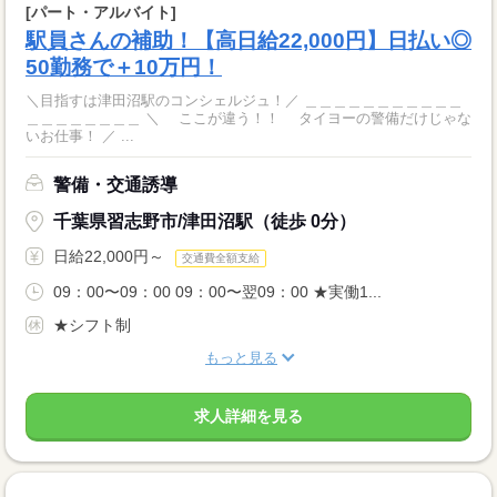
[パート・アルバイト]
駅員さんの補助！【高日給22,000円】日払い◎
50勤務で＋10万円！
＼目指すは津田沼駅のコンシェルジュ！／ ＿＿＿＿＿＿＿＿＿＿＿
＿＿＿＿＿＿＿＿ ＼ ここが違う！！ タイヨーの警備だけじゃな
いお仕事！ ／ ...
警備・交通誘導
千葉県習志野市/津田沼駅（徒歩 0分）
日給22,000円～
交通費全額支給
09：00〜09：00 09：00〜翌09：00 ★実働1...
★シフト制
もっと見る
求人詳細を見る