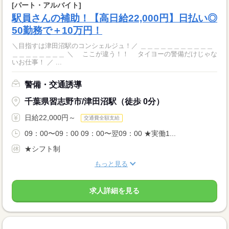
[パート・アルバイト]
駅員さんの補助！【高日給22,000円】日払い◎
50勤務で＋10万円！
＼目指すは津田沼駅のコンシェルジュ！／ ＿＿＿＿＿＿＿＿＿＿＿
＿＿＿＿＿＿＿＿ ＼ ここが違う！！ タイヨーの警備だけじゃな
いお仕事！ ／ ...
警備・交通誘導
千葉県習志野市/津田沼駅（徒歩 0分）
日給22,000円～
交通費全額支給
09：00〜09：00 09：00〜翌09：00 ★実働1...
★シフト制
もっと見る
求人詳細を見る