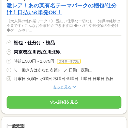
激レア！あの某有名テーマパークの梱包/仕分
け！日払い&単発OK！
《大人気の軽作業ワーク！》 難しい仕事な一切なし！ 知識や経験は
不要です♪ こんなお仕事紹介できます◎ ◆ハガキや郵便物の仕分け
◆ゲームやア...
梱包・仕分け・検品
東京都立川市/立川北駅
時給1,500円～1,875円
交通費一部支給
＼ 働き方はあなた次第♪ ／ 日勤・夜勤...
月曜日 火曜日 水曜日 木曜日 金曜日 土曜日 日曜日 祝日
もっと見る
求人詳細を見る
[一般派遣]