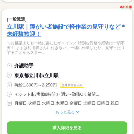
本日公開
[一般派遣]
立川駅｜障がい者施設で軽作業の見守りなど＊
未経験歓迎！
＼お世話よりも一緒に楽しむがメイン／ 特別な資格や経験は一切不
要！ まずは利用者さんに付き添い、一緒に作業したり、見守ったり
することからスター...
介護助手
東京都立川市/立川駅
時給1,600円～2,250円
交通費全額支給
≪シフト制/実働8時間≫ 週3〜勤務OK 希望...
月曜日 火曜日 水曜日 木曜日 金曜日 土曜日 日曜日 祝日
もっと見る
求人詳細を見る