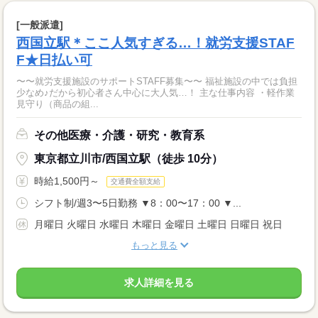
[一般派遣]
西国立駅＊ここ人気すぎる…！就労支援STAF
F★日払い可
〜〜就労支援施設のサポートSTAFF募集〜〜 福祉施設の中では負担
少なめ♪だから初心者さん中心に大人気…！ 主な仕事内容 ・軽作業
見守り（商品の組...
その他医療・介護・研究・教育系
東京都立川市/西国立駅（徒歩 10分）
時給1,500円～
交通費全額支給
シフト制/週3〜5日勤務 ▼8：00〜17：00 ▼...
月曜日 火曜日 水曜日 木曜日 金曜日 土曜日 日曜日 祝日
もっと見る
求人詳細を見る