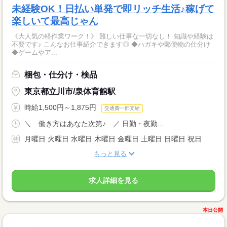
未経験OK！日払い単発で即リッチ生活♪稼げて
楽しいて最高じゃん
《大人気の軽作業ワーク！》 難しい仕事な一切なし！ 知識や経験は
不要です♪ こんなお仕事紹介できます◎ ◆ハガキや郵便物の仕分け
◆ゲームやア...
梱包・仕分け・検品
東京都立川市/泉体育館駅
時給1,500円～1,875円
交通費一部支給
＼ 働き方はあなた次第♪ ／ 日勤・夜勤...
月曜日 火曜日 水曜日 木曜日 金曜日 土曜日 日曜日 祝日
もっと見る
求人詳細を見る
本日公開