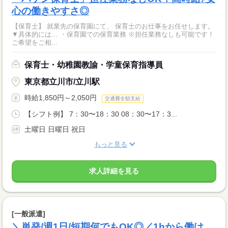
心の働きやすさ◎
【保育士】 就業先の保育園にて、 保育士のお仕事をお任せします。
▼具体的には… ・保育園での保育業務 ※担任業務なしも可能です！
ご希望をご相...
保育士・幼稚園教諭・学童保育指導員
東京都立川市/立川駅
時給1,850円～2,050円
交通費全額支給
【シフト例】 7：30〜18：30 08：30〜17：3...
土曜日 日曜日 祝日
もっと見る
求人詳細を見る
[一般派遣]
＼単発/週1日/短期何でもOK◎／1hから働け