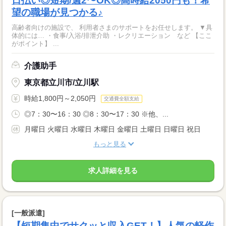
日払い◎短期/週2〜OK◎高時給2050円も！希
望の職場が見つかる♪
高齢者向けの施設で、 利用者さまのサポートをお任せします。 ▼具
体的には… ・食事/入浴/排泄介助 ・レクリエーション など 【ここ
がポイント】 ...
介護助手
東京都立川市/立川駅
時給1,800円～2,050円
交通費全額支給
◎7：30〜16：30 ◎8：30〜17：30 ※他、...
月曜日 火曜日 水曜日 木曜日 金曜日 土曜日 日曜日 祝日
もっと見る
求人詳細を見る
[一般派遣]
【短期集中でサクッと収入GET！】人気の軽作