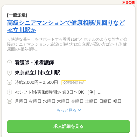
本日公開
[一般派遣]
高級シニアマンションで健康相談/見回りなど
≪立川駅≫
＼快適な暮らしをサポートする看護staff／ ホテルのような館内が自
慢のシニアマンション♪ 施設に住む方は自立度が高い方ばかり◎ 健
康面の相談相手...
看護師・准看護師
東京都立川市/立川駅
時給2,000円～2,500円
交通費全額支給
≪シフト制/実働8時間≫ 週3日〜OK ［例］...
月曜日 火曜日 水曜日 木曜日 金曜日 土曜日 日曜日 祝日
もっと見る
求人詳細を見る