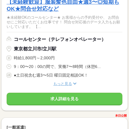
【未経験歓迎】服装髪色自由★週3〜◎短期も
OK★問合せ対応など
★未経験OKのコールセンター★ お客様からの予約受付や、 お問合
せにご対応いただくお仕事です！ 問合せ対応後のデータ入力もお願
いしています。 【...
コールセンター（テレフォンオペレーター）
東京都立川市/立川駅
時給1,800円～2,000円
9：00〜20：00の間で、実働7〜8時間（休憩6...
●土日祝含む週3〜5日 曜日固定相談OK！
もっと見る
求人詳細を見る
本日公開
[一般派遣]