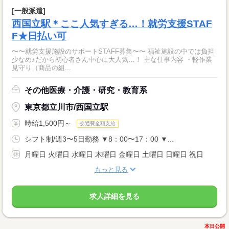
[一般派遣]
西国立駅＊ここ人気すぎる…！就労支援STAF
F★日払い可
〜〜就労支援施設のサポートSTAFF募集〜〜 福祉施設の中では負担
少なめ♪だから初心者さん中心に大人気…！ 主な仕事内容 ・軽作業
見守り（商品の組...
その他医療・介護・研究・教育系
東京都立川市/西国立駅
時給1,500円～
交通費全額支給
シフト制/週3〜5日勤務 ▼8：00〜17：00 ▼...
月曜日 火曜日 水曜日 木曜日 金曜日 土曜日 日曜日 祝日
もっと見る
求人詳細を見る
本日公開