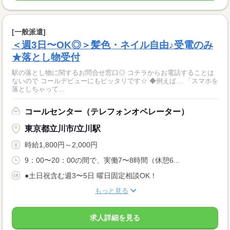
[一般派遣]
＜週3日〜OK◎＞髪色・ネイル自由♪受電のみ
★落とし物受付
駅の落とし物に関するお問合せ窓口◎ コチラからお電話することは
ないので コールデビューにもピッタリです☆ ◆例えば… 「スマホを
落としちゃって...
コールセンター（テレフォンオペレーター）
東京都立川市/立川駅
時給1,800円～2,000円
9：00〜20：00の間で、実働7〜8時間（休憩6...
●土日祝含む週3〜5日 曜日固定相談OK！
もっと見る
求人詳細を見る