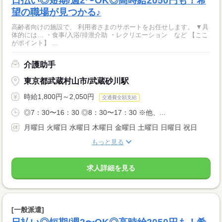
日払い◎短期/週2〜OK◎高時給2050円も！希
望の職場が見つかる♪
高齢者向けの施設で、 利用者さまのサポートをお任せします。 ▼具
体的には… ・食事/入浴/排泄介助 ・レクリエーション など 【ここ
がポイント】 ...
介護助手
東京都武蔵村山市/武蔵砂川駅
時給1,800円～2,050円
交通費全額支給
◎7：30〜16：30 ◎8：30〜17：30 ※他、...
月曜日 火曜日 水曜日 木曜日 金曜日 土曜日 日曜日 祝日
もっと見る
求人詳細を見る
[一般派遣]