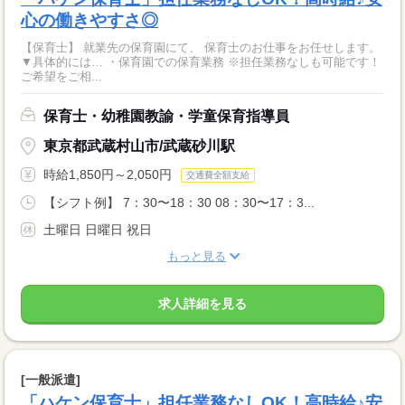
心の働きやすさ◎
【保育士】 就業先の保育園にて、 保育士のお仕事をお任せします。
▼具体的には… ・保育園での保育業務 ※担任業務なしも可能です！
ご希望をご相...
保育士・幼稚園教諭・学童保育指導員
東京都武蔵村山市/武蔵砂川駅
時給1,850円～2,050円
交通費全額支給
【シフト例】 7：30〜18：30 08：30〜17：3...
土曜日 日曜日 祝日
もっと見る
求人詳細を見る
[一般派遣]
「ハケン保育士」担任業務なしOK！高時給♪安