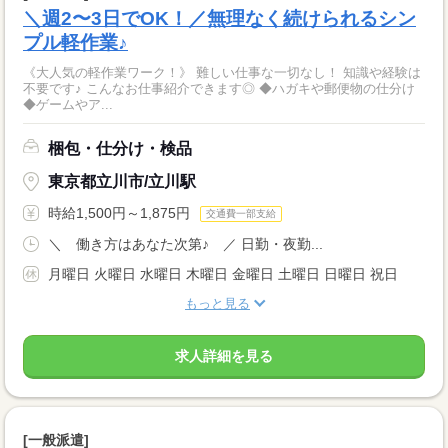
＼週2〜3日でOK！／無理なく続けられるシン
プル軽作業♪
《大人気の軽作業ワーク！》 難しい仕事な一切なし！ 知識や経験は
不要です♪ こんなお仕事紹介できます◎ ◆ハガキや郵便物の仕分け
◆ゲームやア...
梱包・仕分け・検品
東京都立川市/立川駅
時給1,500円～1,875円
交通費一部支給
＼ 働き方はあなた次第♪ ／ 日勤・夜勤...
月曜日 火曜日 水曜日 木曜日 金曜日 土曜日 日曜日 祝日
もっと見る
求人詳細を見る
[一般派遣]