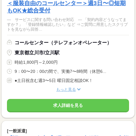
＜服装自由のコールセンター＞週3日〜◎短期
もOK★総合受付
― サービスに関する問い合わせ対応 ― 「契約内容どうなってま
すか？」 「登録情報確認したい」など ⇒ご質問に用意したスクリプ
トを見ながら回答...
コールセンター（テレフォンオペレーター）
東京都立川市/立川駅
時給1,800円～2,000円
9：00〜20：00の間で、実働7〜8時間（休憩6...
●土日祝含む週3〜5日 曜日固定相談OK！
もっと見る
求人詳細を見る
[一般派遣]