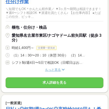
仕分け作業
＼短期でもOK＊かんたん軽作業／ ▼3ヶ月〜期間は相談できます！
▼週4〜シフト相談OK ▼派遣社員たくさん♪ 【お仕事内容】 ●たば
この仕分、ピッキ...
梱包・仕分け・検品
愛知県名古屋市東区/ナゴヤドーム前矢田駅（徒歩 3
分）
時給1,400円～
交通費一部支給
（1）14：30〜20：10（休憩 30分） （2）14...
シフト制/週4日〜5日で相談OK（日曜日はお...
もっと見る
求人詳細を見る
[一般派遣]