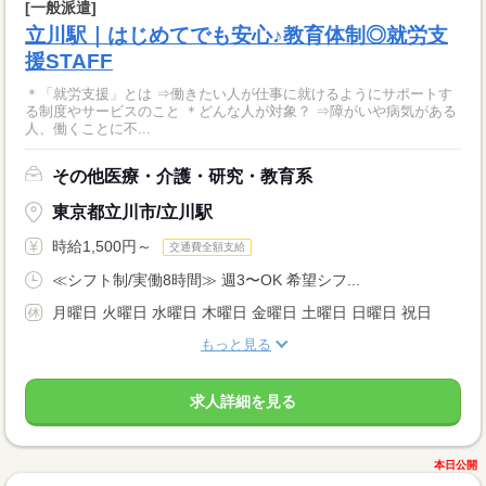
[一般派遣]
立川駅｜はじめてでも安心♪教育体制◎就労支
援STAFF
＊「就労支援」とは ⇒働きたい人が仕事に就けるようにサポートす
る制度やサービスのこと ＊どんな人が対象？ ⇒障がいや病気がある
人、働くことに不...
その他医療・介護・研究・教育系
東京都立川市/立川駅
時給1,500円～
交通費全額支給
≪シフト制/実働8時間≫ 週3〜OK 希望シフ...
月曜日 火曜日 水曜日 木曜日 金曜日 土曜日 日曜日 祝日
もっと見る
求人詳細を見る
本日公開