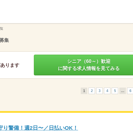
】
覧
募集
シニア（60～）歓迎
があります
に関する求人情報を見てみる
1
2
3
4
5
…
6
守り警備！週2日〜／日払いOK！