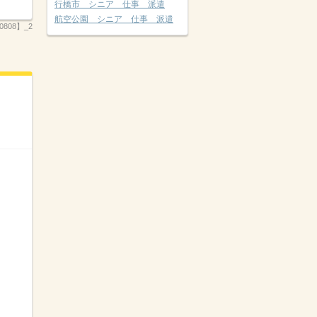
行橋市 シニア 仕事 派遣
航空公園 シニア 仕事 派遣
808】_2