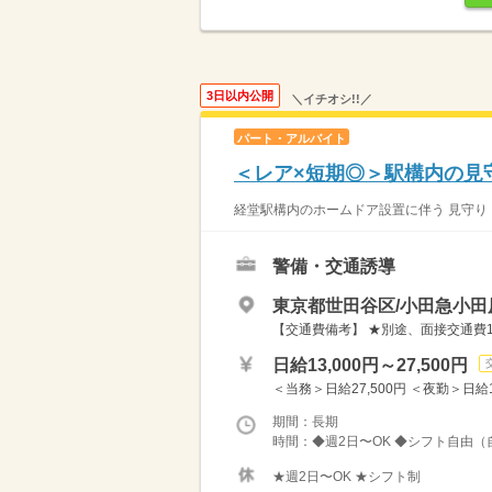
3日以内公開
＼イチオシ!!／
パート・アルバイト
＜レア×短期◎＞駅構内の見
経堂駅構内のホームドア設置に伴う 見守り・
警備・交通誘導
東京都世田谷区/小田急小田
【交通費備考】 ★別途、面接交通費1
日給13,000円～27,500円
＜当務＞日給27,500円 ＜夜勤＞日給14
期間：長期
時間：◆週2日〜OK ◆シフト自由（
★週2日〜OK ★シフト制