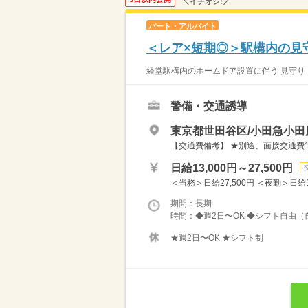
＼イチオシ!／
パート・アルバイト
＜レア×短期◎＞駅構内の見
経堂駅構内のホームドア設置に伴う 見守り・
警備・交通誘導
東京都世田谷区/小田急小田
【交通費備考】 ★別途、面接交通費1
日給13,000円～27,500円
＜当務＞日給27,500円 ＜夜勤＞日給14
期間：長期
時間：◆週2日〜OK ◆シフト自由（
★週2日〜OK ★シフト制