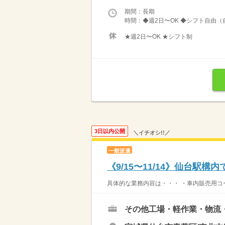
期間：長期
時間：◆週2日〜OK ◆シフト自由（
★週2日〜OK ★シフト制
3日以内公開
＼イチオシ!!／
一般派遣
《9/15〜11/14》仙台駅
具体的な業務内容は・・・ ・車内販売用コー
その他工場・軽作業・物流