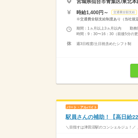
宮城県仙台市青葉区/東北本
時給1,400円～
交通費全額支給
※交通費全額支給制度あり（当社規定） k
期間：1ヵ月以上3ヵ月以内 勤務開始日
時間：9：30〜16：30（前後5分の更衣
週3日程度/土日祝含めたシフト制
パート・アルバイト
駅員さんの補助！【高日給22,
＼目指すは津田沼駅のコンシェルジュ！／ 