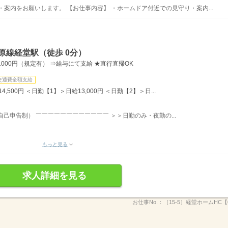
案内をお願いします。 【お仕事内容】 ・ホームドア付近での見守り・案内...
原線経堂駅（徒歩 0分）
000円（規定有） ⇒給与にて支給 ★直行直帰OK
交通費全額支給
,500円 ＜日勤【1】＞日給13,000円 ＜日勤【2】＞日...
自己申告制） ￣￣￣￣￣￣￣￣￣￣￣￣ ＞＞日勤のみ・夜勤の...
もっと見る
求人詳細を見る
お仕事No.：
［15-5］経堂ホームHC【0