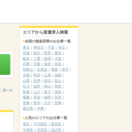
エリアから派遣求人検索
全国の都道府県のお仕事一覧
東京
神奈川
千葉
埼玉
茨城
栃木
群馬
愛知
岐阜
三重
静岡
大阪
兵庫
京都
滋賀
奈良
和歌山
北海道
青森
岩手
宮城
秋田
山形
福島
山梨
長野
新潟
富山
石川
福井
岡山
鳥取
次へ
島根
山口
香川
徳島
愛媛
高知
福岡
佐賀
長崎
熊本
大分
宮崎
鹿児島
沖縄
人気のエリアのお仕事一覧
港区
千代田区
新宿区
中央区
渋谷区
品川区