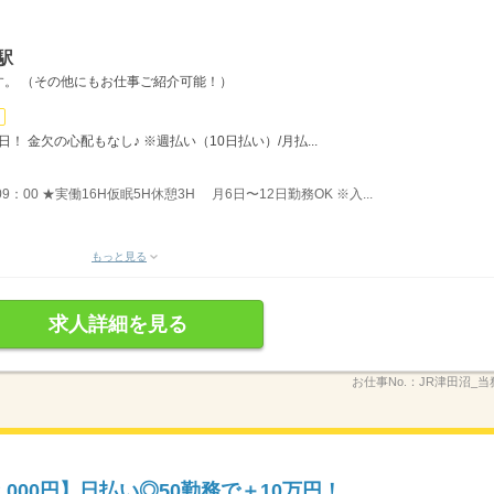
駅
。 （その他にもお仕事ご紹介可能！）
！ 金欠の心配もなし♪ ※週払い（10日払い）/月払...
09：00 ★実働16H仮眠5H休憩3H 月6日〜12日勤務OK ※入...
もっと見る
求人詳細を見る
お仕事No.：
JR津田沼_当
000円】日払い◎50勤務で＋10万円！