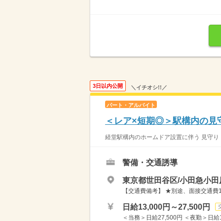
3日以内公開
＼イチオシ!!／
パート・アルバイト
＜レア×短期◎＞駅構内の見
経堂駅構内のホームドア設置に伴う 見守り・
警備・交通誘導
東京都世田谷区/小田急小田
【交通費備考】 ★別途、面接交通費1
日給13,000円～27,500円
＜当務＞日給27,500円 ＜夜勤＞日給14