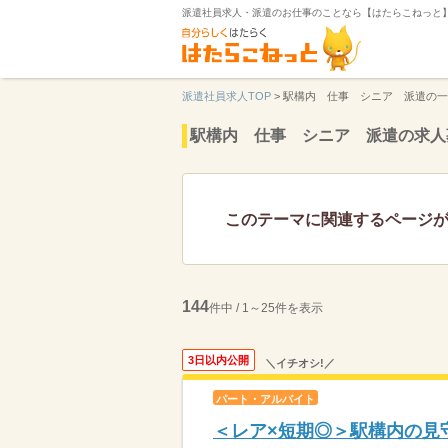
派遣社員求人・派遣のお仕事のことなら【はたらこねっと
派遣社員求人TOP
>
駅構内 仕事 シニア 派遣の一
駅構内 仕事 シニア 派遣の求人
このテーマに関連するページ
144
件中 / 1～25件を表示
3日以内公開
＼イチオシ!／
パート・アルバイト
＜レア×短期◎＞駅構内の見