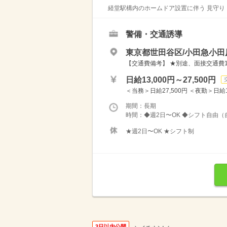
経堂駅構内のホームドア設置に伴う 見守り・
警備・交通誘導
東京都世田谷区/小田急小田
【交通費備考】 ★別途、面接交通費1
日給13,000円～27,500円
＜当務＞日給27,500円 ＜夜勤＞日給14
期間：長期
時間：◆週2日〜OK ◆シフト自由（
★週2日〜OK ★シフト制
3日以内公開