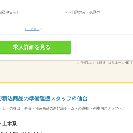
自己申告制） ￣￣￣￣￣￣￣￣￣￣￣￣ ＞＞日勤のみ・夜勤の...
もっと見る
求人詳細を見る
お仕事No.：
［15-5］経堂ホームHD【0
構内で積込商品の準備運搬スタッフ＠仙台
ヒーの抽出・準備 ・積込商品の新幹線ホームへの運搬 ・列車内スタッフへ...
・土木系