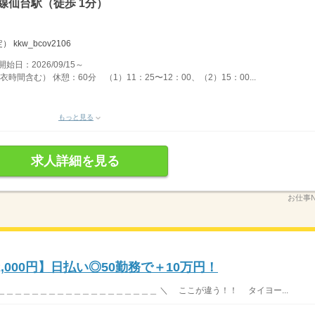
線仙台駅（徒歩 1分）
kw_bcov2106
：2026/09/15～
時間含む） 休憩：60分 （1）11：25〜12：00、（2）15：00...
もっと見る
求人詳細を見る
お仕事N
000円】日払い◎50勤務で＋10万円！
＿＿＿＿＿＿＿＿＿＿＿＿＿＿＿＿＿＿＿ ＼ ここが違う！！ タイヨー...