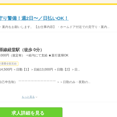
守り警備！週2日〜／日払いOK！
案内をお願いします。 【お仕事内容】 ・ホームドア付近での見守り・案内...
原線経堂駅（徒歩 0分）
000円（規定有） ⇒給与にて支給 ★直行直帰OK
交通費全額支給
,500円 ＜日勤【1】＞日給13,000円 ＜日勤【2】＞日...
自己申告制） ￣￣￣￣￣￣￣￣￣￣￣￣ ＞＞日勤のみ・夜勤の...
もっと見る
求人詳細を見る