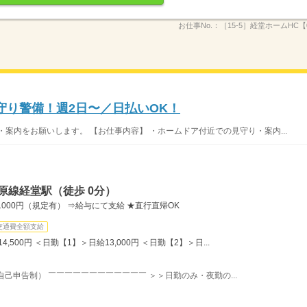
お仕事No.：
［15-5］経堂ホームHC【0
守り警備！週2日〜／日払いOK！
案内をお願いします。 【お仕事内容】 ・ホームドア付近での見守り・案内...
原線経堂駅（徒歩 0分）
000円（規定有） ⇒給与にて支給 ★直行直帰OK
交通費全額支給
,500円 ＜日勤【1】＞日給13,000円 ＜日勤【2】＞日...
自己申告制） ￣￣￣￣￣￣￣￣￣￣￣￣ ＞＞日勤のみ・夜勤の...