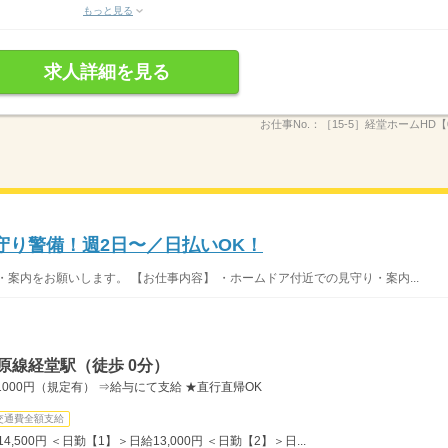
もっと見る
求人詳細を見る
お仕事No.：
［15-5］経堂ホームHD【0
守り警備！週2日〜／日払いOK！
案内をお願いします。 【お仕事内容】 ・ホームドア付近での見守り・案内...
原線経堂駅（徒歩 0分）
000円（規定有） ⇒給与にて支給 ★直行直帰OK
交通費全額支給
,500円 ＜日勤【1】＞日給13,000円 ＜日勤【2】＞日...