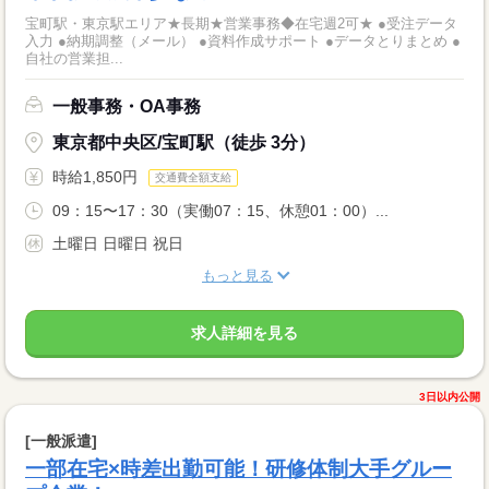
宝町駅・東京駅エリア★長期★営業事務◆在宅週2可★ ●受注データ
入力 ●納期調整（メール） ●資料作成サポート ●データとりまとめ ●
自社の営業担...
一般事務・OA事務
東京都中央区/宝町駅（徒歩 3分）
時給1,850円
交通費全額支給
09：15〜17：30（実働07：15、休憩01：00）...
土曜日 日曜日 祝日
もっと見る
求人詳細を見る
3日以内公開
[一般派遣]
一部在宅×時差出勤可能！研修体制大手グルー