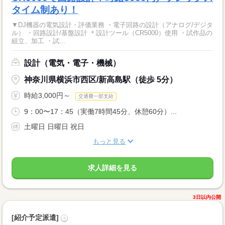
タイム制あり！
▼DJ機器の電気設計・評価業務 ・電子回路の設計（アナログ/デジタ
ル） ・回路設計/基盤設計 ＊設計ツール（CR5000）使用 ・試作品の
組立、加工 ・試...
設計（電気・電子・機械）
神奈川県横浜市西区/新高島駅（徒歩 5分）
時給3,000円～
交通費一部支給
9：00〜17：45（実働7時間45分、休憩60分）...
土曜日 日曜日 祝日
もっと見る
求人詳細を見る
3日以内公開
[紹介予定派遣]
?