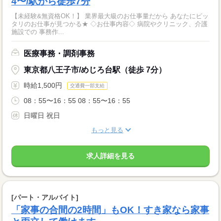
4〜/駅から徒歩7分
【未経験&無資格OK！】 業界最大級のお仕事量だから あなたにピッ
タリのお仕事が見つかる★ ◇お仕事内容◇ 病院やクリニック、介護
施設での 事務作...
医療事務・調剤事務
東京都八王子市/めじろ台駅（徒歩 7分）
時給1,500円
交通費一部支給
08：55〜16：55 08：55〜16：55
日曜日 祝日
もっと見る
求人詳細を見る
[パート・アルバイト]
「家事の合間の2時間」もOK！すき家なら家事