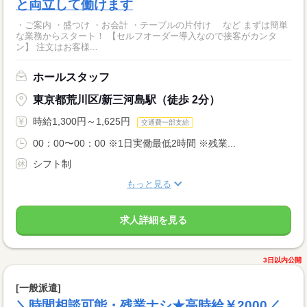
と両立して働けます
・ご案内 ・盛つけ ・お会計 ・テーブルの片付け など まずは簡単
な業務からスタート！ 【セルフオーダー導入なので接客がカンタ
ン】 注文はお客様...
ホールスタッフ
東京都荒川区/新三河島駅（徒歩 2分）
時給1,300円～1,625円
交通費一部支給
00：00〜00：00 ※1日実働最低2時間 ※残業...
シフト制
もっと見る
求人詳細を見る
3日以内公開
[一般派遣]
＼時間相談可能・残業ナシ★高時給￥2000／