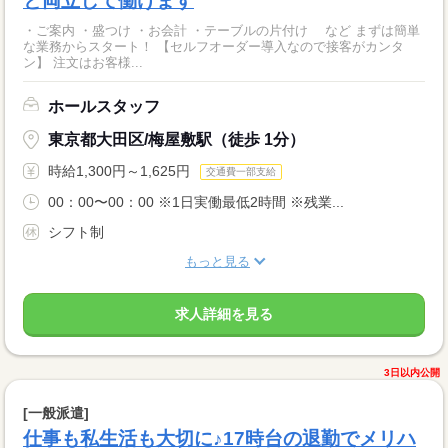
と両立して働けます
・ご案内 ・盛つけ ・お会計 ・テーブルの片付け など まずは簡単
な業務からスタート！ 【セルフオーダー導入なので接客がカンタ
ン】 注文はお客様...
ホールスタッフ
東京都大田区/梅屋敷駅（徒歩 1分）
時給1,300円～1,625円
交通費一部支給
00：00〜00：00 ※1日実働最低2時間 ※残業...
シフト制
もっと見る
求人詳細を見る
3日以内公開
[一般派遣]
仕事も私生活も大切に♪17時台の退勤でメリハ