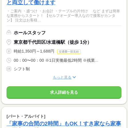
と両立して働けます
・ご案内 ・盛つけ ・お会計 ・テーブルの片付け など まずは簡単
な業務からスタート！ 【セルフオーダー導入なので接客がカンタ
ン】 注文はお客様...
ホールスタッフ
東京都千代田区/水道橋駅（徒歩 1分）
時給1,350円～1,688円
交通費一部支給
00：00〜00：00 ※1日実働最低2時間 ※残業...
シフト制
もっと見る
求人詳細を見る
[パート・アルバイト]
「家事の合間の2時間」もOK！すき家なら家事