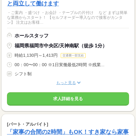
と両立して働けます
・ご案内 ・盛つけ ・お会計 ・テーブルの片付け など まずは簡単
な業務からスタート！ 【セルフオーダー導入なので接客がカンタ
ン】 注文はお客様...
ホールスタッフ
福岡県福岡市中央区/天神南駅（徒歩 1分）
時給1,130円～1,413円
交通費一部支給
00：00〜00：00 ※1日実働最低2時間 ※残業...
シフト制
もっと見る
求人詳細を見る
[パート・アルバイト]
「家事の合間の2時間」もOK！すき家なら家事